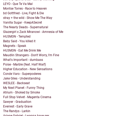
LEYO - Que Te Va Mal
Montse Torres - Race to Heaven
bd Gottfried - Live, Fight & Die
stray + the wild - Show Me The Way
Vanilla Sugar - KeepASecret
The Nearly Deads - Supernatural
Glazergirl x Zack Miranowi - Amnesia of Me
HU3M3N - Tempted
Baby Said - You killed it
Magnets - Speak
HU3M3N - Eat Me Drink Me
Maudlin Strangers - Don't Worry, I'm Fine
What's Important - dumbass
Poise - Marble (feat. Half Waif)
Higher Education - New Sensations
Conde Varo - Superpoderes
Jake Giles - Understanding
WESLEE - Backseat
My Next Planet - Funny Thing
Atrium - Shoked by Smoke
Full Stop Velvet - Magenta Cinema
Sawyer - Graduation
Everrest - Early Grave
The Randys - Larkin
Ariane Gabriel - I wanna have sex