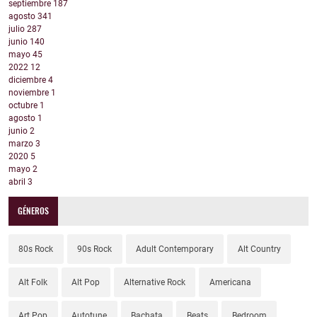
septiembre
187
agosto
341
julio
287
junio
140
mayo
45
2022
12
diciembre
4
noviembre
1
octubre
1
agosto
1
junio
2
marzo
3
2020
5
mayo
2
abril
3
GÉNEROS
80s Rock
90s Rock
Adult Contemporary
Alt Country
Alt Folk
Alt Pop
Alternative Rock
Americana
Art Pop
Autotune
Bachata
Beats
Bedroom