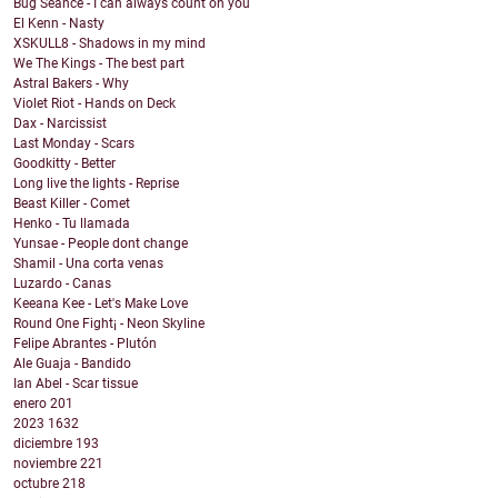
Bug Seance - I can always count on you
El Kenn - Nasty
XSKULL8 - Shadows in my mind
We The Kings - The best part
Astral Bakers - Why
Violet Riot - Hands on Deck
Dax - Narcissist
Last Monday - Scars
Goodkitty - Better
Long live the lights - Reprise
Beast Killer - Comet
Henko - Tu llamada
Yunsae - People dont change
Shamil - Una corta venas
Luzardo - Canas
Keeana Kee - Let's Make Love
Round One Fight¡ - Neon Skyline
Felipe Abrantes - Plutón
Ale Guaja - Bandido
Ian Abel - Scar tissue
enero
201
2023
1632
diciembre
193
noviembre
221
octubre
218