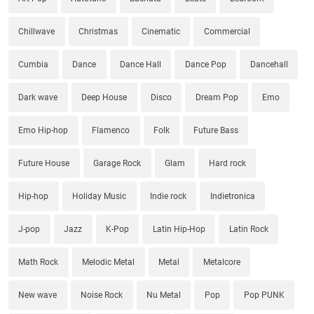
Chillwave
Christmas
Cinematic
Commercial
Cumbia
Dance
Dance Hall
Dance Pop
Dancehall
Dark wave
Deep House
Disco
Dream Pop
Emo
Emo Hip-hop
Flamenco
Folk
Future Bass
Future House
Garage Rock
Glam
Hard rock
Hip-hop
Holiday Music
Indie rock
Indietronica
J-pop
Jazz
K-Pop
Latin Hip-Hop
Latin Rock
Math Rock
Melodic Metal
Metal
Metalcore
New wave
Noise Rock
Nu Metal
Pop
Pop PUNK