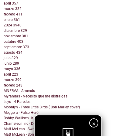
abril
357
marzo
332
febrero
411
enero
361
2024
3940
diciembre
329
noviembre
381
octubre
403
septiembre
373
agosto
434
julio
329
junio
289
mayo
336
abril
223
marzo
399
febrero
243
MNERVA - Amends
Myrandas - Necesito que me distraigas
Leyo - 4 Paredes
Moonlyn - Three Little Birds ( Bob Marley cover)
Meggera - Falso Herói
Bobby Wallisch Jr & Acid. Prof - Merciless Dragon
×
Chameleon Inc - Death on the aisle floor
Matt McLean - Sweet Nothing Bummer Everything
Matt McLean - Somewhere in Main