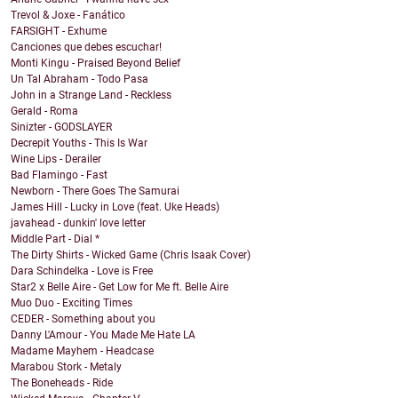
Trevol & Joxe - Fanático
FARSIGHT - Exhume
Canciones que debes escuchar!
Monti Kingu - Praised Beyond Belief
Un Tal Abraham - Todo Pasa
John in a Strange Land - Reckless
Gerald - Roma
Sinizter - GODSLAYER
Decrepit Youths - This Is War
Wine Lips - Derailer
Bad Flamingo - Fast
Newborn - There Goes The Samurai
James Hill - Lucky in Love (feat. Uke Heads)
javahead - dunkin' love letter
Middle Part - Dial *
The Dirty Shirts - Wicked Game (Chris Isaak Cover)
Dara Schindelka - Love is Free
Star2 x Belle Aire - Get Low for Me ft. Belle Aire
Muo Duo - Exciting Times
CEDER - Something about you
Danny L'Amour - You Made Me Hate LA
Madame Mayhem - Headcase
Marabou Stork - Metaly
The Boneheads - Ride