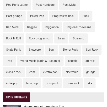
Pop Punk Latino
Post-Hardcore
Post-Metal
Post-grunge
Power Pop
Progressive Rock
Punk
Rap Metal
Reggae
Reggaeton
Regional mexicana
Rock N Roll
Rock progresivo
Salsa
Screamo
Skate Punk
Slowcore
Soul
Stoner Rock
Surf Rock
Trap
World Music (Latin & Hispanic)
acustic
art rock
classic rock
edm
electro pop
electronic
grunge
indie pop
latin pop
post-punk
punk rock
ska
POSTS POPULARES
Naomi August - American Zen