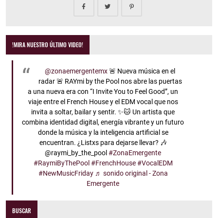
!MIRA NUESTRO ÚLTIMO VIDEO!
@zonaemergentemx
🚨 Nueva música en el
radar 🚨 RAYmi by the Pool nos abre las puertas
a una nueva era con “I Invite You to Feel Good”, un
viaje entre el French House y el EDM vocal que nos
invita a soltar, bailar y sentir. ✨🐱 Un artista que
combina identidad digital, energía vibrante y un futuro
donde la música y la inteligencia artificial se
encuentran. ¿Listxs para dejarse llevar? 🎶
@raymi_by_the_pool
#ZonaEmergente
#RaymiByThePool
#FrenchHouse
#VocalEDM
#NewMusicFriday
♬ sonido original - Zona
Emergente
BUSCAR