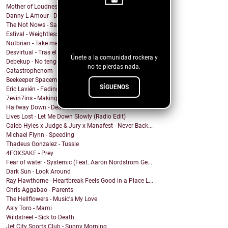
Mother of Loudness - From Day to Day
Danny L Amour - Dont Hold Back
¡Sigue nuestro
The Not Nows - Sandy and the vampire
Estival - Weightless
blog!
Notbrian - Take me back
Desvirtual - Tras el cristal
Únete a la comunidad rockera y
Debekup - No tengo miedo de existir
no te pierdas nada.
Catastrophenom - This Might Be the Ending
Beekeeper Spaceman - Pour the nigth
SÍGUENOS
Eric Lavién - Fading Away
7evin7ins - Making You Mad
Halfway Down - Dead Inside
Lives Lost - Let Me Down Slowly (Radio Edit)
Caleb Hyles x Judge & Jury x Manafest - Never Back...
Michael Flynn - Speeding
Thadeus Gonzalez - Tussle
4FOXSAKE - Prey
Fear of water - Systemic (Feat. Aaron Nordstrom Ge...
Dark Sun - Look Around
Ray Hawthorne - Heartbreak Feels Good in a Place L...
Chris Aggabao - Parents
The Hellflowers - Music's My Love
Asly Toro - Mami
Wildstreet - Sick to Death
Jet City Sports Club - Sunny Morning