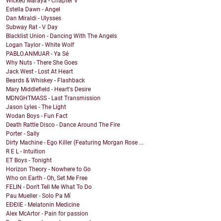
Wicked Maraya - Chapter V
Estella Dawn - Angel
Dan Miraldi - Ulysses
Subway Rat - V Day
Blacklist Union - Dancing With The Angels
Logan Taylor - White Wolf
PABLO.ANMUAR - Ya Sé
Why Nuts - There She Goes
Jack West - Lost At Heart
Beards & Whiskey - Flashback
Mary Middlefield - Heart's Desire
MDNGHTMASS - Last Transmission
Jason Lyles - The Light
Wodan Boys - Fun Fact
Death Rattle Disco - Dance Around The Fire
Porter - Sally
Dirty Machine - Ego Killer (Featuring Morgan Rose ...
R E L - Intuition
ET Boys - Tonight
Horizon Theory - Nowhere to Go
Who on Earth - Oh, Set Me Free
FELIN - Don't Tell Me What To Do
Pau Mueller - Solo Pa Mí
EĐĐIE - Melatonin Medicine
Alex McArtor - Pain for passion