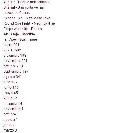
Yunsae - People dont change
Shamil - Una corta venas
Luzardo - Canas
Keeana Kee - Let's Make Love
Round One Fight¡ - Neon Skyline
Felipe Abrantes - Plutón
Ale Guaja - Bandido
Ian Abel - Scar tissue
enero
201
2023
1632
diciembre
193
noviembre
221
octubre
218
septiembre
187
agosto
341
julio
287
junio
140
mayo
45
2022
12
diciembre
4
noviembre
1
octubre
1
agosto
1
junio
2
marzo
3