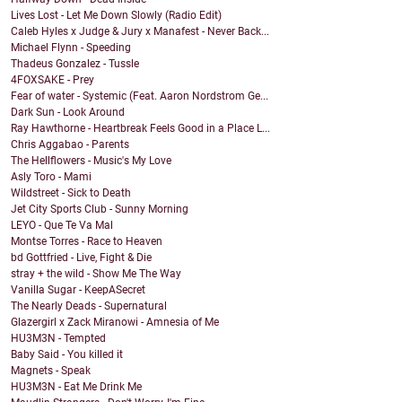
Lives Lost - Let Me Down Slowly (Radio Edit)
Caleb Hyles x Judge & Jury x Manafest - Never Back...
Michael Flynn - Speeding
Thadeus Gonzalez - Tussle
4FOXSAKE - Prey
Fear of water - Systemic (Feat. Aaron Nordstrom Ge...
Dark Sun - Look Around
Ray Hawthorne - Heartbreak Feels Good in a Place L...
Chris Aggabao - Parents
The Hellflowers - Music's My Love
Asly Toro - Mami
Wildstreet - Sick to Death
Jet City Sports Club - Sunny Morning
LEYO - Que Te Va Mal
Montse Torres - Race to Heaven
bd Gottfried - Live, Fight & Die
stray + the wild - Show Me The Way
Vanilla Sugar - KeepASecret
The Nearly Deads - Supernatural
Glazergirl x Zack Miranowi - Amnesia of Me
HU3M3N - Tempted
Baby Said - You killed it
Magnets - Speak
HU3M3N - Eat Me Drink Me