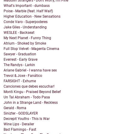
Maudlin Strangers - Don't Worry, I'm Fine
What's Important - dumbass
Poise - Marble (feat. Half Waif)
Higher Education - New Sensations
Conde Varo - Superpoderes
Jake Giles - Understanding
WESLEE - Backseat
My Next Planet - Funny Thing
Atrium - Shoked by Smoke
Full Stop Velvet - Magenta Cinema
Sawyer - Graduation
Everrest - Early Grave
The Randys - Larkin
Ariane Gabriel - I wanna have sex
Trevol & Joxe - Fanático
FARSIGHT - Exhume
Canciones que debes escuchar!
Monti Kingu - Praised Beyond Belief
Un Tal Abraham - Todo Pasa
John in a Strange Land - Reckless
Gerald - Roma
Sinizter - GODSLAYER
Decrepit Youths - This Is War
Wine Lips - Derailer
Bad Flamingo - Fast