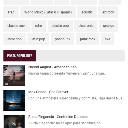
Trap
World Music (Latin & Hispanic)
acustic
art rock
classic rock
edm
electro pop
electronic
grunge
indie pop
latin pop
post-punk
punk rock
ska
POSTS POPULARES
Naomi August - American Zen
Naomi August presenta "American Zen" , una can…
Max Ceddo - She Forever
Con una atmósfera súper cálida y optimista, llega desde Nue…
Sucia Elegancia - Contenido Delicado
"Sucia Elegancia" no es apto para sensibles, co…