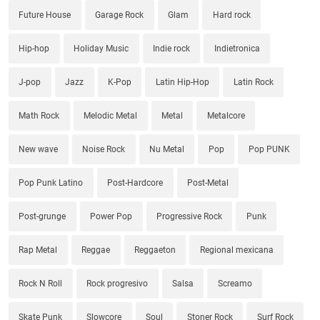
Future House
Garage Rock
Glam
Hard rock
Hip-hop
Holiday Music
Indie rock
Indietronica
J-pop
Jazz
K-Pop
Latin Hip-Hop
Latin Rock
Math Rock
Melodic Metal
Metal
Metalcore
New wave
Noise Rock
Nu Metal
Pop
Pop PUNK
Pop Punk Latino
Post-Hardcore
Post-Metal
Post-grunge
Power Pop
Progressive Rock
Punk
Rap Metal
Reggae
Reggaeton
Regional mexicana
Rock N Roll
Rock progresivo
Salsa
Screamo
Skate Punk
Slowcore
Soul
Stoner Rock
Surf Rock