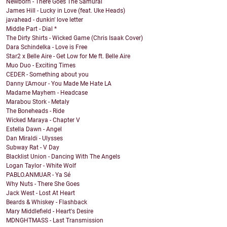
Newborn - There Goes The Samurai
James Hill - Lucky in Love (feat. Uke Heads)
javahead - dunkin' love letter
Middle Part - Dial *
The Dirty Shirts - Wicked Game (Chris Isaak Cover)
Dara Schindelka - Love is Free
Star2 x Belle Aire - Get Low for Me ft. Belle Aire
Muo Duo - Exciting Times
CEDER - Something about you
Danny L'Amour - You Made Me Hate LA
Madame Mayhem - Headcase
Marabou Stork - Metaly
The Boneheads - Ride
Wicked Maraya - Chapter V
Estella Dawn - Angel
Dan Miraldi - Ulysses
Subway Rat - V Day
Blacklist Union - Dancing With The Angels
Logan Taylor - White Wolf
PABLO.ANMUAR - Ya Sé
Why Nuts - There She Goes
Jack West - Lost At Heart
Beards & Whiskey - Flashback
Mary Middlefield - Heart's Desire
MDNGHTMASS - Last Transmission