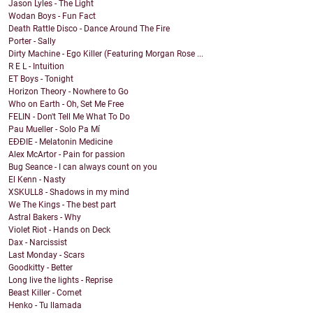
Jason Lyles - The Light
Wodan Boys - Fun Fact
Death Rattle Disco - Dance Around The Fire
Porter - Sally
Dirty Machine - Ego Killer (Featuring Morgan Rose ...
R E L - Intuition
ET Boys - Tonight
Horizon Theory - Nowhere to Go
Who on Earth - Oh, Set Me Free
FELIN - Don't Tell Me What To Do
Pau Mueller - Solo Pa Mí
EĐĐIE - Melatonin Medicine
Alex McArtor - Pain for passion
Bug Seance - I can always count on you
El Kenn - Nasty
XSKULL8 - Shadows in my mind
We The Kings - The best part
Astral Bakers - Why
Violet Riot - Hands on Deck
Dax - Narcissist
Last Monday - Scars
Goodkitty - Better
Long live the lights - Reprise
Beast Killer - Comet
Henko - Tu llamada