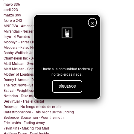
mayo
336
abril
223
marzo
399
febrero
243
×
MNERVA - Amends
Myrandas - Necesito que me distraigas
Leyo - 4 Paredes
Moonlyn - Three Little Birds ( Bob Marley cover)
Meggera - Falso Herói
¡Sigue nuestro
Bobby Wallisch Jr & Acid. Prof - Merciless Dragon
blog!
Chameleon Inc - Death on the aisle floor
Matt McLean - Sweet Nothing Bummer Everything
Únete a la comunidad rockera y
Matt McLean - Somewhere in Main
no te pierdas nada.
Mother of Loudness - From Day to Day
Danny L Amour - Dont Hold Back
The Not Nows - Sandy and the vampire
SÍGUENOS
Estival - Weightless
Notbrian - Take me back
Desvirtual - Tras el cristal
Debekup - No tengo miedo de existir
Catastrophenom - This Might Be the Ending
Beekeeper Spaceman - Pour the nigth
Eric Lavién - Fading Away
7evin7ins - Making You Mad
Halfway Down - Dead Inside