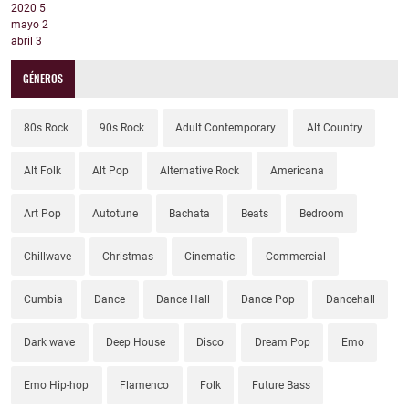
2020
5
mayo
2
abril
3
GÉNEROS
80s Rock
90s Rock
Adult Contemporary
Alt Country
Alt Folk
Alt Pop
Alternative Rock
Americana
Art Pop
Autotune
Bachata
Beats
Bedroom
Chillwave
Christmas
Cinematic
Commercial
Cumbia
Dance
Dance Hall
Dance Pop
Dancehall
Dark wave
Deep House
Disco
Dream Pop
Emo
Emo Hip-hop
Flamenco
Folk
Future Bass