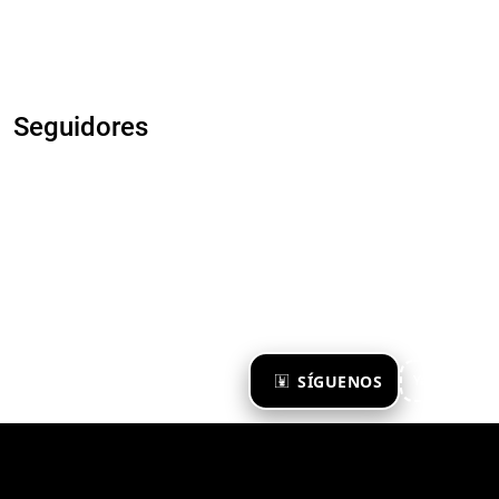
Seguidores
×
SÍGUENOS
Ya te sigo