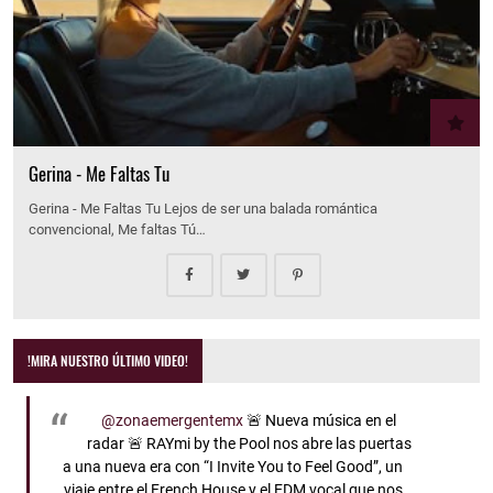
Gerina - Me Faltas Tu
Gerina - Me Faltas Tu Lejos de ser una balada romántica
convencional, Me faltas Tú…
!MIRA NUESTRO ÚLTIMO VIDEO!
@zonaemergentemx
🚨 Nueva música en el
radar 🚨 RAYmi by the Pool nos abre las puertas
a una nueva era con “I Invite You to Feel Good”, un
viaje entre el French House y el EDM vocal que nos