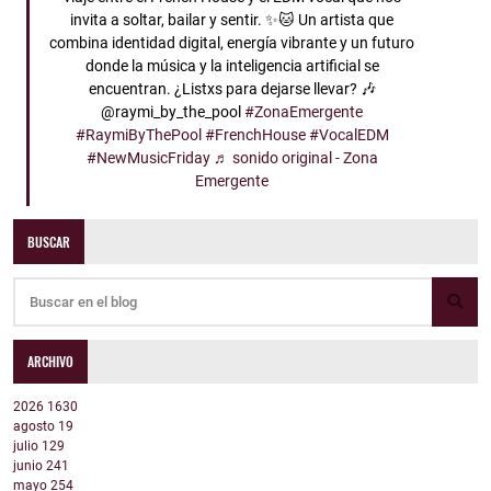
invita a soltar, bailar y sentir. ✨🐱 Un artista que
combina identidad digital, energía vibrante y un futuro
donde la música y la inteligencia artificial se
encuentran. ¿Listxs para dejarse llevar? 🎶
@raymi_by_the_pool
#ZonaEmergente
#RaymiByThePool
#FrenchHouse
#VocalEDM
#NewMusicFriday
♬ sonido original - Zona
Emergente
BUSCAR
ARCHIVO
2026
1630
agosto
19
julio
129
junio
241
mayo
254