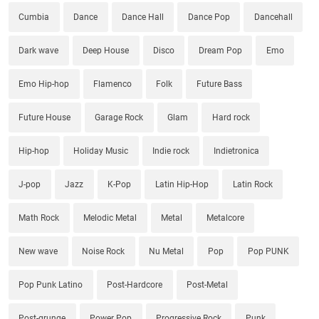
Cumbia
Dance
Dance Hall
Dance Pop
Dancehall
Dark wave
Deep House
Disco
Dream Pop
Emo
Emo Hip-hop
Flamenco
Folk
Future Bass
Future House
Garage Rock
Glam
Hard rock
Hip-hop
Holiday Music
Indie rock
Indietronica
J-pop
Jazz
K-Pop
Latin Hip-Hop
Latin Rock
Math Rock
Melodic Metal
Metal
Metalcore
New wave
Noise Rock
Nu Metal
Pop
Pop PUNK
Pop Punk Latino
Post-Hardcore
Post-Metal
Post-grunge
Power Pop
Progressive Rock
Punk