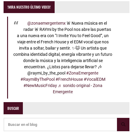
!MIRA NUESTRO ÚLTIMO VIDEO!
@zonaemergentemx
🚨 Nueva música en el
radar 🚨 RAYmi by the Pool nos abre las puertas
a una nueva era con “I Invite You to Feel Good”, un
viaje entre el French House y el EDM vocal que nos
invita a soltar, bailar y sentir. ✨🐱 Un artista que
combina identidad digital, energía vibrante y un futuro
donde la música y la inteligencia artificial se
encuentran. ¿Listxs para dejarse llevar? 🎶
@raymi_by_the_pool
#ZonaEmergente
#RaymiByThePool
#FrenchHouse
#VocalEDM
#NewMusicFriday
♬ sonido original - Zona
Emergente
BUSCAR