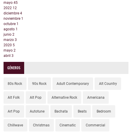
mayo
45
2022
12
diciembre
4
noviembre
1
octubre
1
agosto
1
junio
2
marzo
3
2020
5
mayo
2
abril
3
GÉNEROS
80s Rock
90s Rock
Adult Contemporary
Alt Country
Alt Folk
Alt Pop
Alternative Rock
Americana
Art Pop
Autotune
Bachata
Beats
Bedroom
Chillwave
Christmas
Cinematic
Commercial