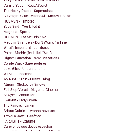
stray + the wild - Show Me The Way
Vanilla Sugar - KeepASecret
The Nearly Deads - Supernatural
Glazergirl x Zack Miranowi - Amnesia of Me
HU3M3N - Tempted
Baby Said - You killed it
Magnets - Speak
HU3M3N - Eat Me Drink Me
Maudlin Strangers - Don't Worry, I'm Fine
What's Important - dumbass
Poise - Marble (feat. Half Waif)
Higher Education - New Sensations
Conde Varo - Superpoderes
Jake Giles - Understanding
WESLEE - Backseat
My Next Planet - Funny Thing
Atrium - Shoked by Smoke
Full Stop Velvet - Magenta Cinema
Sawyer - Graduation
Everrest - Early Grave
The Randys - Larkin
Ariane Gabriel - I wanna have sex
Trevol & Joxe - Fanático
FARSIGHT - Exhume
Canciones que debes escuchar!