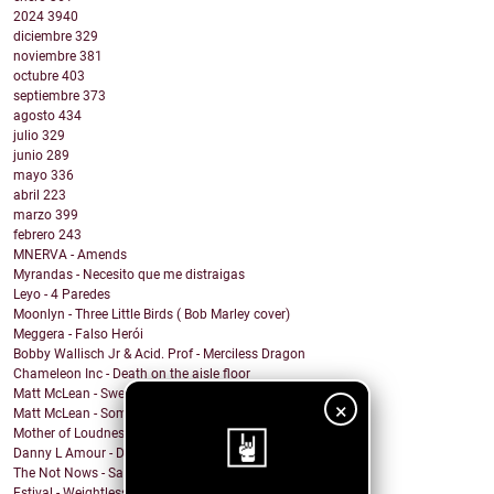
2024
3940
diciembre
329
noviembre
381
octubre
403
septiembre
373
agosto
434
julio
329
junio
289
mayo
336
abril
223
marzo
399
febrero
243
MNERVA - Amends
Myrandas - Necesito que me distraigas
Leyo - 4 Paredes
Moonlyn - Three Little Birds ( Bob Marley cover)
Meggera - Falso Herói
Bobby Wallisch Jr & Acid. Prof - Merciless Dragon
Chameleon Inc - Death on the aisle floor
Matt McLean - Sweet Nothing Bummer Everything
×
Matt McLean - Somewhere in Main
Mother of Loudness - From Day to Day
Danny L Amour - Dont Hold Back
The Not Nows - Sandy and the vampire
Estival - Weightless