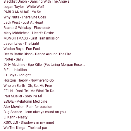
Blacklist Union - Dancing With The Angels
Logan Taylor - White Wolf
PABLO.ANMUAR - Ya Sé
Why Nuts - There She Goes
Jack West - Lost At Heart
Beards & Whiskey - Flashback
Mary Middlefield - Heart's Desire
MDNGHTMASS - Last Transmission
Jason Lyles - The Light
Wodan Boys - Fun Fact
Death Rattle Disco - Dance Around The Fire
Porter - Sally
Dirty Machine - Ego Killer (Featuring Morgan Rose ...
R E L - Intuition
ET Boys - Tonight
Horizon Theory - Nowhere to Go
Who on Earth - Oh, Set Me Free
FELIN - Don't Tell Me What To Do
Pau Mueller - Solo Pa Mí
EĐĐIE - Melatonin Medicine
Alex McArtor - Pain for passion
Bug Seance - I can always count on you
El Kenn - Nasty
XSKULL8 - Shadows in my mind
We The Kings - The best part