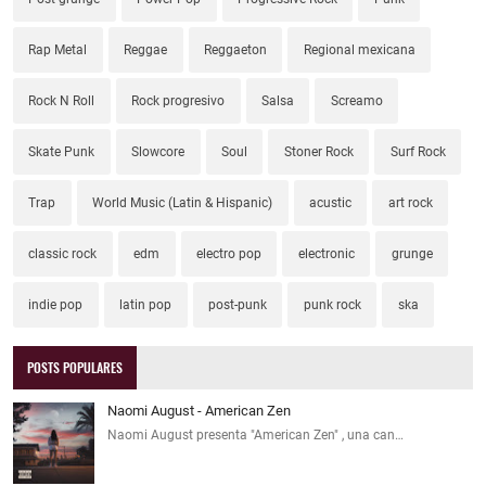
Rap Metal
Reggae
Reggaeton
Regional mexicana
Rock N Roll
Rock progresivo
Salsa
Screamo
Skate Punk
Slowcore
Soul
Stoner Rock
Surf Rock
Trap
World Music (Latin & Hispanic)
acustic
art rock
classic rock
edm
electro pop
electronic
grunge
indie pop
latin pop
post-punk
punk rock
ska
POSTS POPULARES
Naomi August - American Zen
Naomi August presenta "American Zen" , una can…