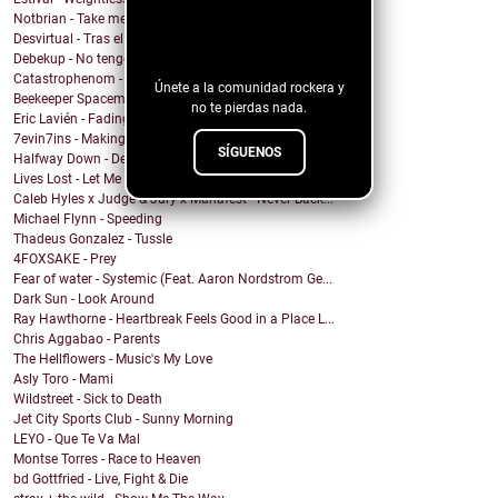
¡Sigue nuestro
Notbrian - Take me back
Desvirtual - Tras el cristal
blog!
Debekup - No tengo miedo de existir
Catastrophenom - This Might Be the Ending
Únete a la comunidad rockera y
Beekeeper Spaceman - Pour the nigth
no te pierdas nada.
Eric Lavién - Fading Away
7evin7ins - Making You Mad
SÍGUENOS
Halfway Down - Dead Inside
Lives Lost - Let Me Down Slowly (Radio Edit)
Caleb Hyles x Judge & Jury x Manafest - Never Back...
Michael Flynn - Speeding
Thadeus Gonzalez - Tussle
4FOXSAKE - Prey
Fear of water - Systemic (Feat. Aaron Nordstrom Ge...
Dark Sun - Look Around
Ray Hawthorne - Heartbreak Feels Good in a Place L...
Chris Aggabao - Parents
The Hellflowers - Music's My Love
Asly Toro - Mami
Wildstreet - Sick to Death
Jet City Sports Club - Sunny Morning
LEYO - Que Te Va Mal
Montse Torres - Race to Heaven
bd Gottfried - Live, Fight & Die