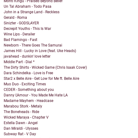
Monti Kingu - Praised Beyond Belief
Un Tal Abraham - Todo Pasa
John in a Strange Land - Reckless
Gerald - Roma
Sinizter - GODSLAYER
Decrepit Youths - This Is War
Wine Lips - Derailer
Bad Flamingo - Fast
Newborn - There Goes The Samurai
James Hill - Lucky in Love (feat. Uke Heads)
javahead - dunkin' love letter
Middle Part - Dial *
The Dirty Shirts - Wicked Game (Chris Isaak Cover)
Dara Schindelka - Love is Free
Star2 x Belle Aire - Get Low for Me ft. Belle Aire
Muo Duo - Exciting Times
CEDER - Something about you
Danny L'Amour - You Made Me Hate LA
Madame Mayhem - Headcase
Marabou Stork - Metaly
The Boneheads - Ride
Wicked Maraya - Chapter V
Estella Dawn - Angel
Dan Miraldi - Ulysses
Subway Rat - V Day