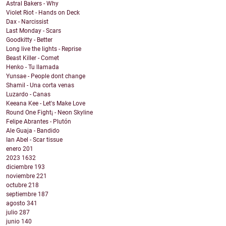
Astral Bakers - Why
Violet Riot - Hands on Deck
Dax - Narcissist
Last Monday - Scars
Goodkitty - Better
Long live the lights - Reprise
Beast Killer - Comet
Henko - Tu llamada
Yunsae - People dont change
Shamil - Una corta venas
Luzardo - Canas
Keeana Kee - Let's Make Love
Round One Fight¡ - Neon Skyline
Felipe Abrantes - Plutón
Ale Guaja - Bandido
Ian Abel - Scar tissue
enero
201
2023
1632
diciembre
193
noviembre
221
octubre
218
septiembre
187
agosto
341
julio
287
junio
140