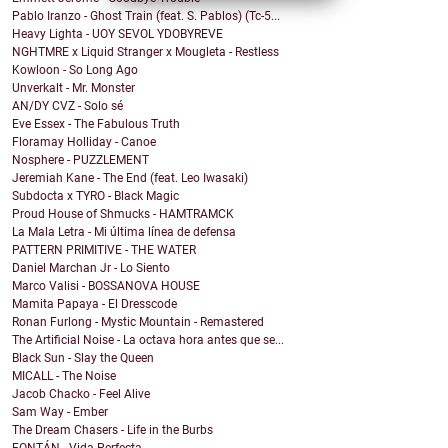
Pablo Iranzo - Ghost Train (feat. S. Pablos) (Tc-5...
Heavy Lighta - UOY SEVOL YDOBYREVE
NGHTMRE x Liquid Stranger x Mougleta - Restless
Kowloon - So Long Ago
Unverkalt - Mr. Monster
AN/DY CVZ - Solo sé
Eve Essex - The Fabulous Truth
Floramay Holliday - Canoe
Nosphere - PUZZLEMENT
Jeremiah Kane - The End (feat. Leo Iwasaki)
Subdocta x TYRO - Black Magic
Proud House of Shmucks - HAMTRAMCK
La Mala Letra - Mi última línea de defensa
PATTERN PRIMITIVE - THE WATER
Daniel Marchan Jr - Lo Siento
Marco Valisi - BOSSANOVA HOUSE
Mamita Papaya - El Dresscode
Ronan Furlong - Mystic Mountain - Remastered
The Artificial Noise - La octava hora antes que se...
Black Sun - Slay the Queen
MICALL - The Noise
Jacob Chacko - Feel Alive
Sam Way - Ember
The Dream Chasers - Life in the Burbs
FONTÁN - Vida Perfecta