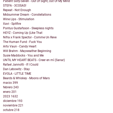
Patient Sixty-Seven - Out Of Sight, Out Of My Mind
STEFA - 3COSAS!
Repeat - Not Enough
Midsummer Dream - Constellations
Wine Lips - Stimulation
Xavi - Spitfire
Pontus Gustafsson - Sleepless nights
HEYZ - Coming Up (Like That
Nifra x Frank Spector - Comme Un Reve
The Human Fund - Fuck You
Arto Vaun - Candy Heart
Will Brahm - Mayweather Beginning
Susie Maddocks - You and Me
UNTIL MY HEART BEATS - Creer en mí (Sanar)
Rafael Jannotti - If I Could
Dan Lebowitz - Stay
EVOLA - LITTLE TIME
Beards & Whiskey - Moons of Mars
marzo
399
febrero
243
enero
201
2023
1632
diciembre
193
noviembre
221
octubre
218