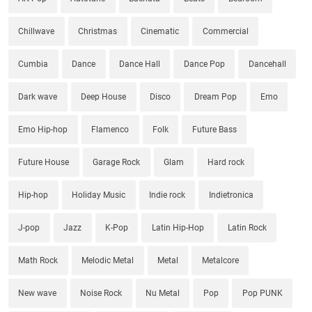
Chillwave
Christmas
Cinematic
Commercial
Cumbia
Dance
Dance Hall
Dance Pop
Dancehall
Dark wave
Deep House
Disco
Dream Pop
Emo
Emo Hip-hop
Flamenco
Folk
Future Bass
Future House
Garage Rock
Glam
Hard rock
Hip-hop
Holiday Music
Indie rock
Indietronica
J-pop
Jazz
K-Pop
Latin Hip-Hop
Latin Rock
Math Rock
Melodic Metal
Metal
Metalcore
New wave
Noise Rock
Nu Metal
Pop
Pop PUNK