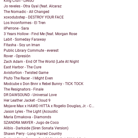
King Cruff - LINGO
Jo reveles - Otra Gyal (feat. Alcaraz
The Nomadic - All Changed
xoxodubstep - DESTROY YOUR FACE
Los Inconformes - El Tren
ilPerrone - Sara
3 Years Hollow - Find Me (feat. Morgan Rose
Labit - Someday Faraway
Fitasha - Soy un Iman
Public Library Commute - everest
Rover - Opresión
Zach Adam - End Of The World (Late At Night
East Harbor - The Cure
Avistortion - Twisted Game
Pluto The Racer - I Might Even
Modcube x Don Bnnr x Rebel Bunny - TICK TOCK
The Resignators - Finale
DR DAWSOUND - Universal Love
Her Leather Jacket - Cloud 9
Mojave Max x HAWD HITTA x Rogelio Douglas, Jr. - C...
Jason Lyles - The Light (Acoustic
Maria Ermakova - Diamonds
SZANDRA MAYER - Jugo de Coco
Alibis - Darkside (Siren Sonata Version)
Shawn Perry - Long Haired Country