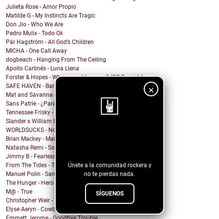
Julieta Rose - Amor Propio
Matilde G - My Instincts Are Tragic
Don Jio - Who We Are
Pedro Mulix - Todo Ok
Pär Hagström - All God’s Children
MICHA - One Call Away
dogbeach - Hanging From The Ceiling
Apollo Carlinés - Luna Llena
Forster & Hopes - Where would you go? (SG Remix) (...
SAFE HAVEN - Barry Bandz
×
Mat and Savanna - Shaw Be Here Now
Sans Patrie - ¿Para Qué?
Tennessee Frisky - Satisfactory Man
Slander x William Black x Jordan Shaw - Keep U War...
WORLDSUCKS - No!/Go!
¡Sigue nuestro
Brian Mackey - Maintenance Man
blog!
Natasha Remi - Soul Speak
Jimmy B - Fearless Lost in a bottle
Únete a la comunidad rockera y
From The Tides - Toll
no te pierdas nada.
Manuel Polin - Santo y Elegía
The Hunger - Hero
M@ - True
SÍGUENOS
Christopher Weir - Ten Feet Tall
Elyse Aeryn - Cowboy
Emmett Jerome - Goodbye Trouble