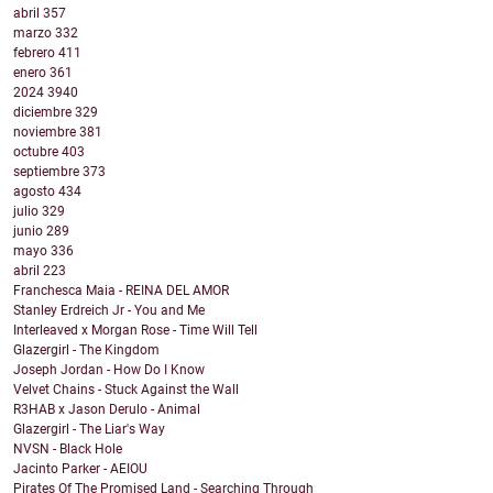
abril
357
marzo
332
febrero
411
enero
361
2024
3940
diciembre
329
noviembre
381
octubre
403
septiembre
373
agosto
434
julio
329
junio
289
mayo
336
abril
223
Franchesca Maia - REINA DEL AMOR
Stanley Erdreich Jr - You and Me
Interleaved x Morgan Rose - Time Will Tell
Glazergirl - The Kingdom
Joseph Jordan - How Do I Know
Velvet Chains - Stuck Against the Wall
R3HAB x Jason Derulo - Animal
Glazergirl - The Liar's Way
NVSN - Black Hole
Jacinto Parker - AEIOU
Pirates Of The Promised Land - Searching Through