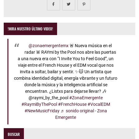
!MIRA NUESTRO ÚLTIMO VIDEO!
@zonaemergentemx
🚨 Nueva música en el
radar 🚨 RAYmi by the Pool nos abre las puertas
a una nueva era con “I Invite You to Feel Good”, un
viaje entre el French House y el EDM vocal que nos
invita a soltar, bailar y sentir. ✨🐱 Un artista que
combina identidad digital, energía vibrante y un futuro
donde la música y la inteligencia artificial se
encuentran. ¿Listxs para dejarse llevar? 🎶
@raymi_by_the_pool
#ZonaEmergente
#RaymiByThePool
#FrenchHouse
#VocalEDM
#NewMusicFriday
♬ sonido original - Zona
Emergente
BUSCAR