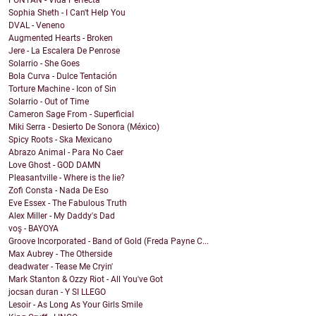
Sophia Sheth - I Can't Help You
DVAL - Veneno
Augmented Hearts - Broken
Jere - La Escalera De Penrose
Solarrio - She Goes
Bola Curva - Dulce Tentación
Torture Machine - Icon of Sin
Solarrio - Out of Time
Cameron Sage From - Superficial
Miki Serra - Desierto De Sonora (México)
Spicy Roots - Ska Mexicano
Abrazo Animal - Para No Caer
Love Ghost - GOD DAMN
Pleasantville - Where is the lie?
Zofi Consta - Nada De Eso
Eve Essex - The Fabulous Truth
Alex Miller - My Daddy's Dad
voş - BAYOYA
Groove Incorporated - Band of Gold (Freda Payne C...
Max Aubrey - The Otherside
deadwater - Tease Me Cryin'
Mark Stanton & Ozzy Riot - All You've Got
jocsan duran - Y SI LLEGO
Lesoir - As Long As Your Girls Smile