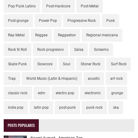
Pop Punk Latino
Post-Hardcore
Post-Metal
Post-grunge
Power Pop
Progressive Rock
Punk
Rap Metal
Reggae
Reggaeton
Regional mexicana
Rock N Roll
Rock progresivo
Salsa
Screamo
Skate Punk
Slowcore
Soul
Stoner Rock
Surf Rock
Trap
World Music (Latin & Hispanic)
acustic
art rock
classic rock
edm
electro pop
electronic
grunge
indie pop
latin pop
post-punk
punk rock
ska
POSTS POPULARES
Naomi August - American Zen