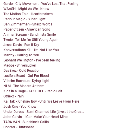
Garden City Movement - You've Lost That Feeling
WAASH - Might As Well Know
The Motion Epic - Heartbreakers
Parlour Magic - Super Eight
Dan Zimmerman - Sharp Words
Paper Citizen - American Song
Animal Scream - Sandinista Smile
Twnie - Tell Me I'm Still Young Again
Jesse Davis - Run It Dry
Konversations Kill - I'm Not Like You
Marthy - Calling To You
Leonard Wellington - I've been feeling
Madge - Shiversucker
DayEyez - Cold Reaction
Lucifers Beard - Out For Blood
Vilhelm Buchaus - Dying Light
NLM - The Modern Anthem
Kids in a Cage - TAKE OFF - Radio Edit
Otriexx - Pain
Kai Tak x Chelsey Boy - Until We Leave From Here
Josh One - You Know
Under Duress - Semi-Charmed Life (Live at the Craz...
John Calvin - I Can Make Your Heart Mine
TARA VAN - Sunshine's Callin'
Conrad - Lightspeed