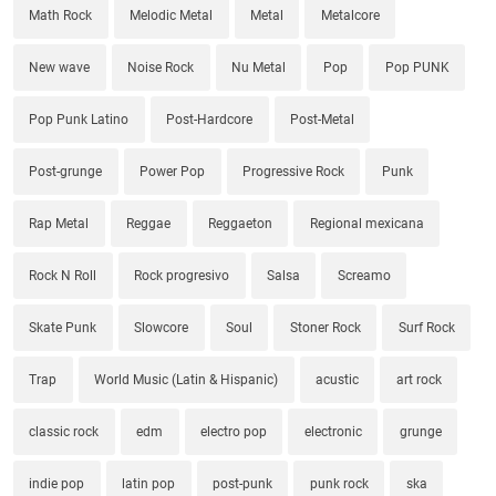
Math Rock
Melodic Metal
Metal
Metalcore
New wave
Noise Rock
Nu Metal
Pop
Pop PUNK
Pop Punk Latino
Post-Hardcore
Post-Metal
Post-grunge
Power Pop
Progressive Rock
Punk
Rap Metal
Reggae
Reggaeton
Regional mexicana
Rock N Roll
Rock progresivo
Salsa
Screamo
Skate Punk
Slowcore
Soul
Stoner Rock
Surf Rock
Trap
World Music (Latin & Hispanic)
acustic
art rock
classic rock
edm
electro pop
electronic
grunge
indie pop
latin pop
post-punk
punk rock
ska