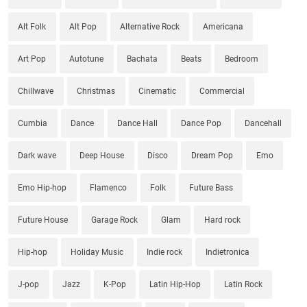
Alt Folk
Alt Pop
Alternative Rock
Americana
Art Pop
Autotune
Bachata
Beats
Bedroom
Chillwave
Christmas
Cinematic
Commercial
Cumbia
Dance
Dance Hall
Dance Pop
Dancehall
Dark wave
Deep House
Disco
Dream Pop
Emo
Emo Hip-hop
Flamenco
Folk
Future Bass
Future House
Garage Rock
Glam
Hard rock
Hip-hop
Holiday Music
Indie rock
Indietronica
J-pop
Jazz
K-Pop
Latin Hip-Hop
Latin Rock