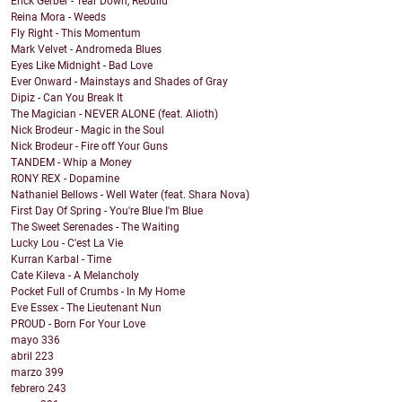
Erick Gerber - Tear Down, Rebuild
Reina Mora - Weeds
Fly Right - This Momentum
Mark Velvet - Andromeda Blues
Eyes Like Midnight - Bad Love
Ever Onward - Mainstays and Shades of Gray
Dipiz - Can You Break It
The Magician - NEVER ALONE (feat. Alioth)
Nick Brodeur - Magic in the Soul
Nick Brodeur - Fire off Your Guns
TANDEM - Whip a Money
RONY REX - Dopamine
Nathaniel Bellows - Well Water (feat. Shara Nova)
First Day Of Spring - You're Blue I'm Blue
The Sweet Serenades - The Waiting
Lucky Lou - C'est La Vie
Kurran Karbal - Time
Cate Kileva - A Melancholy
Pocket Full of Crumbs - In My Home
Eve Essex - The Lieutenant Nun
PROUD - Born For Your Love
mayo
336
abril
223
marzo
399
febrero
243