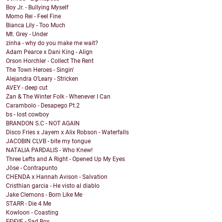
Boy Jr. - Bullying Myself
Momo Rei - Feel Fine
Bianca Lily - Too Much
Mt. Grey - Under
zinha - why do you make me wait?
Adam Pearce x Dani King - Align
Orson Horchler - Collect The Rent
The Town Heroes - Singin'
Alejandra O'Leary - Stricken
AVEY - deep cut
Zan & The Winter Folk - Whenever I Can
Carambolo - Desapego Pt.2
bs - lost cowboy
BRANDON S.C - NOT AGAIN
Disco Fries x Jayem x Alix Robson - Waterfalls
JACOBIN CLVB - bite my tongue
NATALIA PARDALIS - Who Knew!
Three Lefts and A Right - Opened Up My Eyes
Jōse - Contrapunto
CHENDA x Hannah Avison - Salvation
Cristhian garcia - He visto al diablo
Jake Clemons - Born Like Me
STARR - Die 4 Me
Kowloon - Coasting
EĐĐIE - Sad Boy