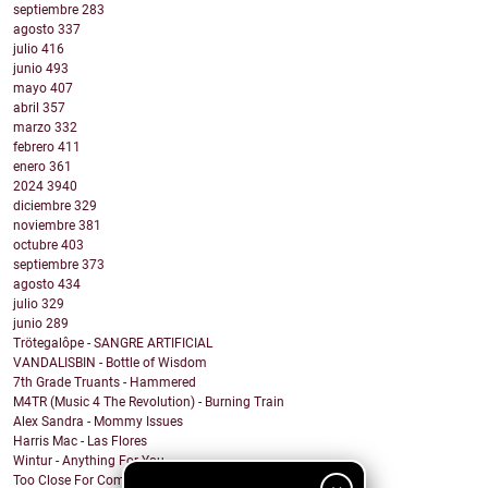
septiembre
283
agosto
337
julio
416
junio
493
mayo
407
abril
357
marzo
332
febrero
411
enero
361
2024
3940
diciembre
329
noviembre
381
octubre
403
septiembre
373
agosto
434
julio
329
junio
289
Trötegalôpe - SANGRE ARTIFICIAL
VANDALISBIN - Bottle of Wisdom
7th Grade Truants - Hammered
M4TR (Music 4 The Revolution) - Burning Train
Alex Sandra - Mommy Issues
Harris Mac - Las Flores
Wintur - Anything For You
Too Close For Comfort - ROSE GOLD LIGHTS