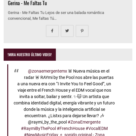
Gerina - Me Faltas Tu
Gerina - Me Faltas Tu Lejos de ser una balada romántica
convencional, Me faltas Tú…
!MIRA NUESTRO ÚLTIMO VIDEO!
@zonaemergentemx
🚨 Nueva música en el
radar 🚨 RAYmi by the Pool nos abre las puertas
a una nueva era con “I Invite You to Feel Good”, un
viaje entre el French House y el EDM vocal que nos
invita a soltar, bailar y sentir. ✨🐱 Un artista que
combina identidad digital, energía vibrante y un futuro
donde la música y la inteligencia artificial se
encuentran. ¿Listxs para dejarse llevar? 🎶
@raymi_by_the_pool
#ZonaEmergente
#RaymiByThePool
#FrenchHouse
#VocalEDM
#NewMusicFriday
♬ sonido original - Zona