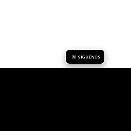
×
SÍGUENOS
Ya te sigo
Zona Emergente 2023
© ZONA EMERGENTE
TODOS LOS DERECHOS RESERVADOS