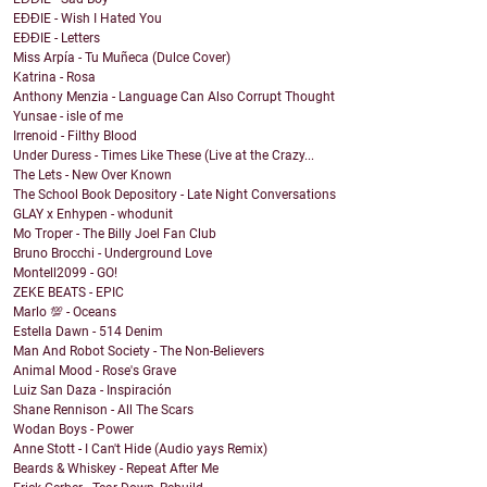
EĐĐIE - Wish I Hated You
EĐĐIE - Letters
Miss Arpía - Tu Muñeca (Dulce Cover)
Katrina - Rosa
Anthony Menzia - Language Can Also Corrupt Thought
Yunsae - isle of me
Irrenoid - Filthy Blood
Under Duress - Times Like These (Live at the Crazy...
The Lets - New Over Known
The School Book Depository - Late Night Conversations
GLAY x Enhypen - whodunit
Mo Troper - The Billy Joel Fan Club
Bruno Brocchi - Underground Love
Montell2099 - GO!
ZEKE BEATS - EPIC
Marlo 💯 - Oceans
Estella Dawn - 514 Denim
Man And Robot Society - The Non-Believers
Animal Mood - Rose's Grave
Luiz San Daza - Inspiración
Shane Rennison - All The Scars
Wodan Boys - Power
Anne Stott - I Can't Hide (Audio yays Remix)
Beards & Whiskey - Repeat After Me