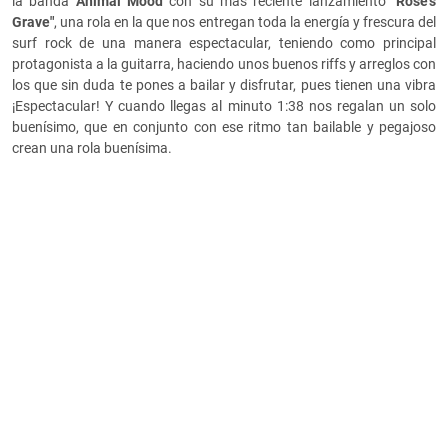
la banda
Animal Mood
con su más reciente lanzamiento
"Rose's
Grave"
, una rola en la que nos entregan toda la energía y frescura del
surf rock de una manera espectacular, teniendo como principal
protagonista a la guitarra, haciendo unos buenos riffs y arreglos con
los que sin duda te pones a bailar y disfrutar, pues tienen una vibra
¡Espectacular! Y cuando llegas al minuto 1:38 nos regalan un solo
buenísimo, que en conjunto con ese ritmo tan bailable y pegajoso
crean una rola buenísima.