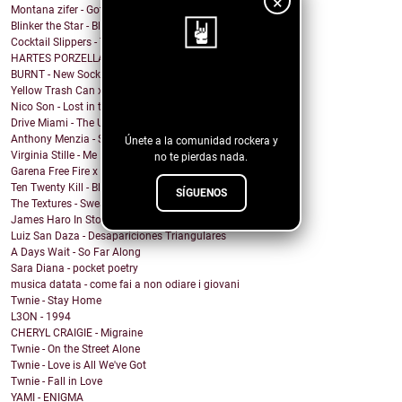
×
Montana zifer - Got A Mama
Blinker the Star - Black Spring
Cocktail Slippers - Talking About Love
HARTES PORZELLAN - RICH
BURNT - New Socks
¡Sigue nuestro
Yellow Trash Can x Keith Canva$ - Can't hear
Nico Son - Lost in the Shade
blog!
Drive Miami - The Unknown
Anthony Menzia - Sorceress Olga
Únete a la comunidad rockera y
Virginia Stille - Me Engañaste
no te pierdas nada.
Garena Free Fire x YMIR - Feeling the Fire
Ten Twenty Kill - Black Eleven
SÍGUENOS
The Textures - Sweatshort Summer
James Haro In Storage - City Terrace
Luiz San Daza - Desapariciones Triangulares
A Days Wait - So Far Along
Sara Diana - pocket poetry
musica datata - come fai a non odiare i giovani
Twnie - Stay Home
L3ON - 1994
CHERYL CRAIGIE - Migraine
Twnie - On the Street Alone
Twnie - Love is All We've Got
Twnie - Fall in Love
YAMI - ENIGMA