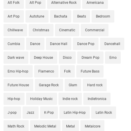
Alt Folk
Alt Pop
Alternative Rock
Americana
Art Pop
Autotune
Bachata
Beats
Bedroom
Chillwave
Christmas
Cinematic
Commercial
Cumbia
Dance
Dance Hall
Dance Pop
Dancehall
Dark wave
Deep House
Disco
Dream Pop
Emo
Emo Hip-hop
Flamenco
Folk
Future Bass
Future House
Garage Rock
Glam
Hard rock
Hip-hop
Holiday Music
Indie rock
Indietronica
J-pop
Jazz
K-Pop
Latin Hip-Hop
Latin Rock
Math Rock
Melodic Metal
Metal
Metalcore