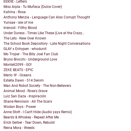
EĐĐIE - Letters
Miss Arpía - Tu Muñeca (Dulce Cover)
Katrina - Rosa
Anthony Menzia - Language Can Also Corrupt Thought
Yunsae - isle of me
Irrenoid - Filthy Blood
Under Duress - Times Like These (Live at the Crazy...
The Lets - New Over Known
The School Book Depository - Late Night Conversations
GLAY x Enhypen - whodunit
Mo Troper - The Billy Joel Fan Club
Bruno Brocchi - Underground Love
Montell2099 - GO!
ZEKE BEATS - EPIC
Marlo 💯 - Oceans
Estella Dawn - 514 Denim
Man And Robot Society - The Non-Believers
Animal Mood - Rose's Grave
Luiz San Daza - Inspiración
Shane Rennison - All The Scars
Wodan Boys - Power
Anne Stott - I Can't Hide (Audio yays Remix)
Beards & Whiskey - Repeat After Me
Erick Gerber - Tear Down, Rebuild
Reina Mora - Weeds