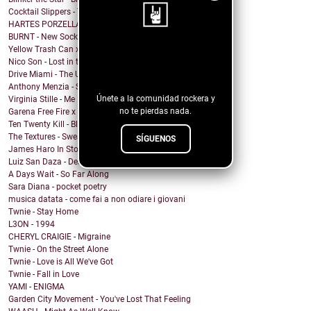
Cocktail Slippers - Talking About Love
HARTES PORZELLAN - RICH
BURNT - New Socks
Yellow Trash Can x Keith Canva$ - Can't hear
¡Sigue nuestro
Nico Son - Lost in the Shade
blog!
Drive Miami - The Unknown
Anthony Menzia - Sorceress Olga
Únete a la comunidad rockera y
Virginia Stille - Me Engañaste
no te pierdas nada.
Garena Free Fire x YMIR - Feeling the Fire
Ten Twenty Kill - Black Eleven
The Textures - Sweatshort Summer
SÍGUENOS
James Haro In Storage - City Terrace
Luiz San Daza - Desapariciones Triangulares
A Days Wait - So Far Along
Sara Diana - pocket poetry
musica datata - come fai a non odiare i giovani
Twnie - Stay Home
L3ON - 1994
CHERYL CRAIGIE - Migraine
Twnie - On the Street Alone
Twnie - Love is All We've Got
Twnie - Fall in Love
YAMI - ENIGMA
Garden City Movement - You've Lost That Feeling