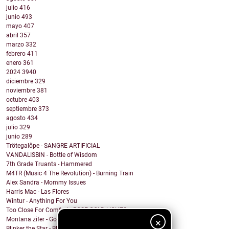
julio
416
junio
493
mayo
407
abril
357
marzo
332
febrero
411
enero
361
2024
3940
diciembre
329
noviembre
381
octubre
403
septiembre
373
agosto
434
julio
329
junio
289
Trötegalôpe - SANGRE ARTIFICIAL
VANDALISBIN - Bottle of Wisdom
7th Grade Truants - Hammered
M4TR (Music 4 The Revolution) - Burning Train
Alex Sandra - Mommy Issues
Harris Mac - Las Flores
Wintur - Anything For You
Too Close For Comfort - ROSE GOLD LIGHTS
Montana zifer - Got A Mama
×
Blinker the Star - Black Spring