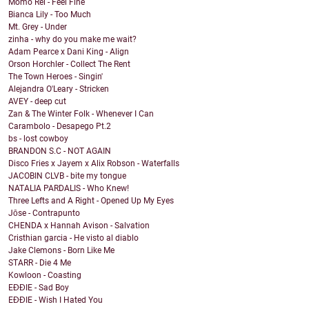
Momo Rei - Feel Fine
Bianca Lily - Too Much
Mt. Grey - Under
zinha - why do you make me wait?
Adam Pearce x Dani King - Align
Orson Horchler - Collect The Rent
The Town Heroes - Singin'
Alejandra O'Leary - Stricken
AVEY - deep cut
Zan & The Winter Folk - Whenever I Can
Carambolo - Desapego Pt.2
bs - lost cowboy
BRANDON S.C - NOT AGAIN
Disco Fries x Jayem x Alix Robson - Waterfalls
JACOBIN CLVB - bite my tongue
NATALIA PARDALIS - Who Knew!
Three Lefts and A Right - Opened Up My Eyes
Jōse - Contrapunto
CHENDA x Hannah Avison - Salvation
Cristhian garcia - He visto al diablo
Jake Clemons - Born Like Me
STARR - Die 4 Me
Kowloon - Coasting
EĐĐIE - Sad Boy
EĐĐIE - Wish I Hated You