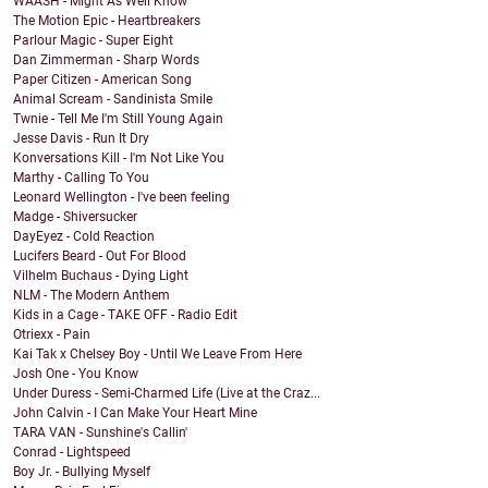
WAASH - Might As Well Know
The Motion Epic - Heartbreakers
Parlour Magic - Super Eight
Dan Zimmerman - Sharp Words
Paper Citizen - American Song
Animal Scream - Sandinista Smile
Twnie - Tell Me I'm Still Young Again
Jesse Davis - Run It Dry
Konversations Kill - I'm Not Like You
Marthy - Calling To You
Leonard Wellington - I've been feeling
Madge - Shiversucker
DayEyez - Cold Reaction
Lucifers Beard - Out For Blood
Vilhelm Buchaus - Dying Light
NLM - The Modern Anthem
Kids in a Cage - TAKE OFF - Radio Edit
Otriexx - Pain
Kai Tak x Chelsey Boy - Until We Leave From Here
Josh One - You Know
Under Duress - Semi-Charmed Life (Live at the Craz...
John Calvin - I Can Make Your Heart Mine
TARA VAN - Sunshine's Callin'
Conrad - Lightspeed
Boy Jr. - Bullying Myself