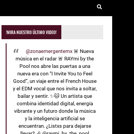
!MIRA NUESTRO ÚLTIMO VIDEO!
@zonaemergentemx
🚨 Nueva
música en el radar 🚨 RAYmi by the
Pool nos abre las puertas a una
nueva era con “I Invite You to Feel
Good”, un viaje entre el French House
y el EDM vocal que nos invita a soltar,
bailar y sentir. ✨🐱 Un artista que
combina identidad digital, energía
vibrante y un futuro donde la música
y la inteligencia artificial se
encuentran. ¿Listxs para dejarse
llevar? 🎶 @raymi_by_the_pool