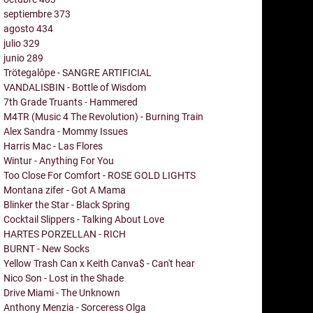
septiembre
373
agosto
434
julio
329
junio
289
Trötegalôpe - SANGRE ARTIFICIAL
VANDALISBIN - Bottle of Wisdom
7th Grade Truants - Hammered
M4TR (Music 4 The Revolution) - Burning Train
Alex Sandra - Mommy Issues
Harris Mac - Las Flores
Wintur - Anything For You
Too Close For Comfort - ROSE GOLD LIGHTS
Montana zifer - Got A Mama
Blinker the Star - Black Spring
Cocktail Slippers - Talking About Love
HARTES PORZELLAN - RICH
BURNT - New Socks
Yellow Trash Can x Keith Canva$ - Can't hear
Nico Son - Lost in the Shade
Drive Miami - The Unknown
Anthony Menzia - Sorceress Olga