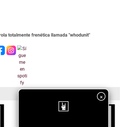
rola totalmente frenética llamada "whodunit"
×
¡Sigue nuestro blog!