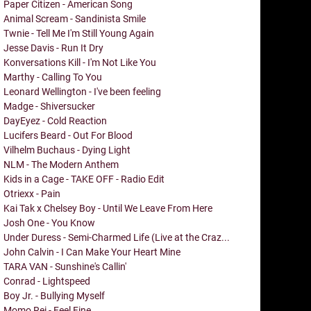
Paper Citizen - American Song
Animal Scream - Sandinista Smile
Twnie - Tell Me I'm Still Young Again
Jesse Davis - Run It Dry
Konversations Kill - I'm Not Like You
Marthy - Calling To You
Leonard Wellington - I've been feeling
Madge - Shiversucker
DayEyez - Cold Reaction
Lucifers Beard - Out For Blood
Vilhelm Buchaus - Dying Light
NLM - The Modern Anthem
Kids in a Cage - TAKE OFF - Radio Edit
Otriexx - Pain
Kai Tak x Chelsey Boy - Until We Leave From Here
Josh One - You Know
Under Duress - Semi-Charmed Life (Live at the Craz...
John Calvin - I Can Make Your Heart Mine
TARA VAN - Sunshine's Callin'
Conrad - Lightspeed
Boy Jr. - Bullying Myself
Momo Rei - Feel Fine