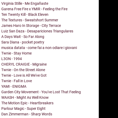
Virginia Stille - Me Engañaste
Garena Free Fire x YMIR - Feeling the Fire
Ten Twenty Kill - Black Eleven
The Textures - Sweatshort Summer
James Haro In Storage - City Terrace
Luiz San Daza - Desapariciones Triangulares
A Days Wait - So Far Along
Sara Diana - pocket poetry
musica datata - come fai a non odiare i giovani
Twnie - Stay Home
L3ON - 1994
CHERYL CRAIGIE - Migraine
Twnie - On the Street Alone
Twnie - Love is All We've Got
Twnie - Fall in Love
YAMI - ENIGMA
Garden City Movement - You've Lost That Feeling
WAASH - Might As Well Know
The Motion Epic - Heartbreakers
Parlour Magic - Super Eight
Dan Zimmerman - Sharp Words