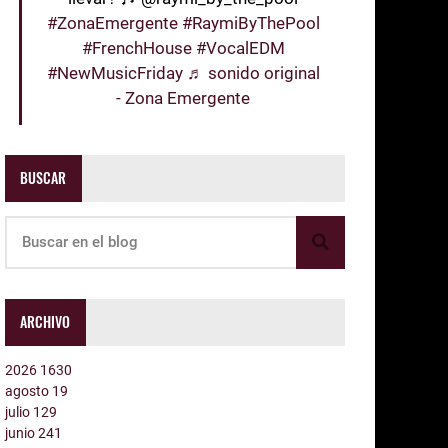
#ZonaEmergente
#RaymiByThePool
#FrenchHouse
#VocalEDM
#NewMusicFriday
♬ sonido original
- Zona Emergente
BUSCAR
ARCHIVO
2026
1630
agosto
19
julio
129
junio
241