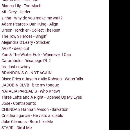
Bianca Lily - Too Much
Mt. Grey - Under
zinha - why do you make me wait?
Adam Pearce x Dani King - Align
Orson Horchler - Collect The Rent
The Town Heroes - Singin'
Alejandra O'Leary - Stricken
AVEY - deep cut
Zan & The Winter Folk - Whenever I Can
Carambolo - Desapego Pt.2
bs - lost cowboy
BRANDON S.C - NOT AGAIN
Disco Fries x Jayem x Alix Robson - Waterfalls
JACOBIN CLVB - bite my tongue
NATALIA PARDALIS - Who Knew!
Three Lefts and A Right - Opened Up My Eyes
Jōse - Contrapunto
CHENDA x Hannah Avison - Salvation
Cristhian garcia - He visto al diablo
Jake Clemons - Born Like Me
STARR - Die 4 Me