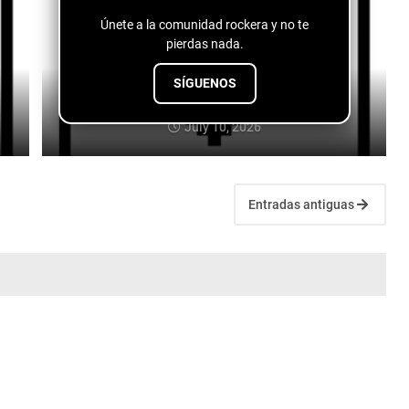
Únete a la comunidad rockera y no te
pierdas nada.
SÍGUENOS
B-Rad - Drivin' Up To Georgia
July 10, 2026
Entradas antiguas