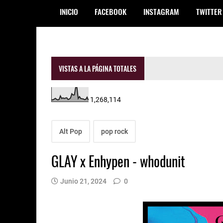
INICIO
FACEBOOK
INSTAGRAM
TWITTER
VISTAS A LA PÁGINA TOTALES
1,268,114
Alt Pop
pop rock
GLAY x Enhypen - whodunit
Junio 21, 2024
0