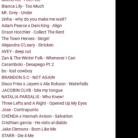
Bianca Lily - Too Much
Mt. Grey - Under
zinha - why do you make me wait?
Adam Pearce x Dani King - Align
Orson Horchler - Collect The Rent
The Town Heroes - Singin'
Alejandra O'Leary - Stricken
AVEY - deep cut
Zan & The Winter Folk - Whenever I Can
Carambolo - Desapego Pt.2
bs - lost cowboy
BRANDON S.C - NOT AGAIN
Disco Fries x Jayem x Alix Robson - Waterfalls
JACOBIN CLVB - bite my tongue
NATALIA PARDALIS - Who Knew!
Three Lefts and A Right - Opened Up My Eyes
Jōse - Contrapunto
CHENDA x Hannah Avison - Salvation
Cristhian garcia - He visto al diablo
Jake Clemons - Born Like Me
STARR - Die 4 Me