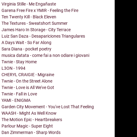
Virginia Stille - Me Engañaste
Garena Free Fire x YMIR - Feeling the Fire
Ten Twenty Kill - Black Eleven
The Textures - Sweatshort Summer
James Haro In Storage - City Terrace
Luiz San Daza - Desapariciones Triangulares
A Days Wait - So Far Along
Sara Diana - pocket poetry
musica datata - come fai a non odiare i giovani
Twnie - Stay Home
L3ON - 1994
CHERYL CRAIGIE - Migraine
Twnie - On the Street Alone
Twnie - Love is All We've Got
Twnie - Fall in Love
YAMI - ENIGMA
Garden City Movement - You've Lost That Feeling
WAASH - Might As Well Know
The Motion Epic - Heartbreakers
Parlour Magic - Super Eight
Dan Zimmerman - Sharp Words