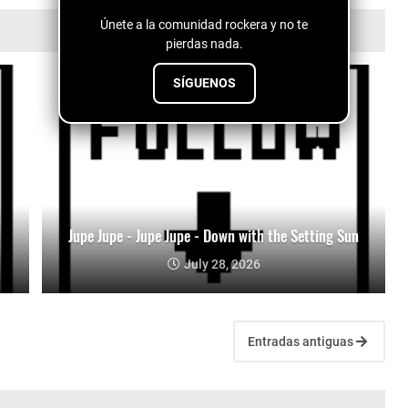
Únete a la comunidad rockera y no te
pierdas nada.
SÍGUENOS
Jupe Jupe - Jupe Jupe - Down with the Setting Sun
July 28, 2026
Entradas antiguas