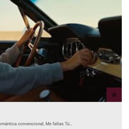
romántica convencional, Me faltas Tú…