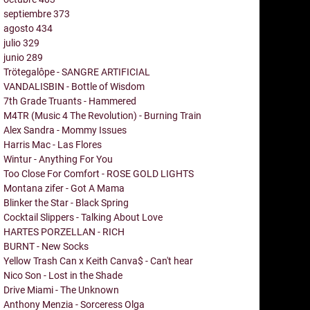
septiembre
373
agosto
434
julio
329
junio
289
Trötegalôpe - SANGRE ARTIFICIAL
VANDALISBIN - Bottle of Wisdom
7th Grade Truants - Hammered
M4TR (Music 4 The Revolution) - Burning Train
Alex Sandra - Mommy Issues
Harris Mac - Las Flores
Wintur - Anything For You
Too Close For Comfort - ROSE GOLD LIGHTS
Montana zifer - Got A Mama
Blinker the Star - Black Spring
Cocktail Slippers - Talking About Love
HARTES PORZELLAN - RICH
BURNT - New Socks
Yellow Trash Can x Keith Canva$ - Can't hear
Nico Son - Lost in the Shade
Drive Miami - The Unknown
Anthony Menzia - Sorceress Olga