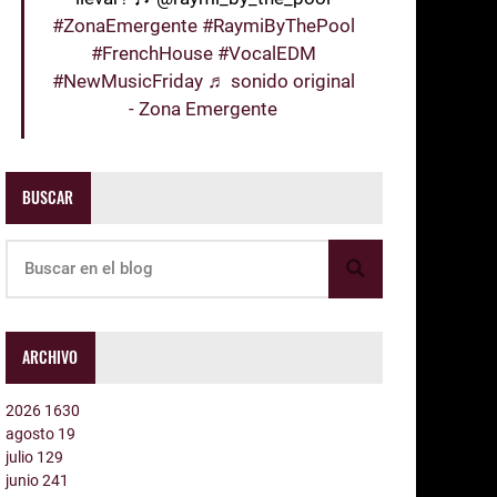
#ZonaEmergente
#RaymiByThePool
#FrenchHouse
#VocalEDM
#NewMusicFriday
♬ sonido original
- Zona Emergente
BUSCAR
ARCHIVO
2026
1630
agosto
19
julio
129
junio
241