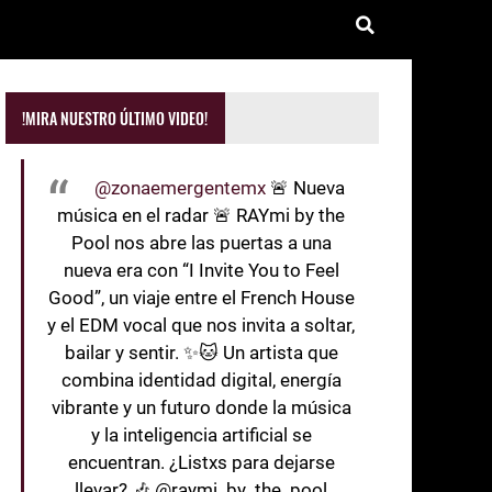
!MIRA NUESTRO ÚLTIMO VIDEO!
@zonaemergentemx
🚨 Nueva
música en el radar 🚨 RAYmi by the
Pool nos abre las puertas a una
nueva era con “I Invite You to Feel
Good”, un viaje entre el French House
y el EDM vocal que nos invita a soltar,
bailar y sentir. ✨🐱 Un artista que
combina identidad digital, energía
vibrante y un futuro donde la música
y la inteligencia artificial se
encuentran. ¿Listxs para dejarse
llevar? 🎶 @raymi_by_the_pool