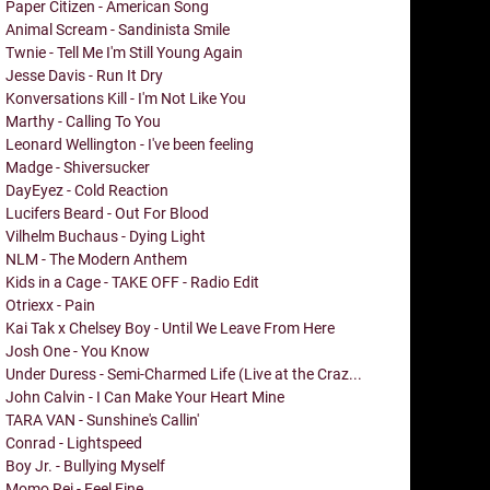
Paper Citizen - American Song
Animal Scream - Sandinista Smile
Twnie - Tell Me I'm Still Young Again
Jesse Davis - Run It Dry
Konversations Kill - I'm Not Like You
Marthy - Calling To You
Leonard Wellington - I've been feeling
Madge - Shiversucker
DayEyez - Cold Reaction
Lucifers Beard - Out For Blood
Vilhelm Buchaus - Dying Light
NLM - The Modern Anthem
Kids in a Cage - TAKE OFF - Radio Edit
Otriexx - Pain
Kai Tak x Chelsey Boy - Until We Leave From Here
Josh One - You Know
Under Duress - Semi-Charmed Life (Live at the Craz...
John Calvin - I Can Make Your Heart Mine
TARA VAN - Sunshine's Callin'
Conrad - Lightspeed
Boy Jr. - Bullying Myself
Momo Rei - Feel Fine