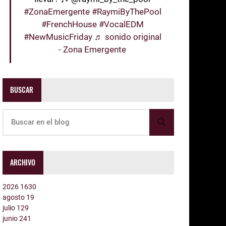
#ZonaEmergente
#RaymiByThePool
#FrenchHouse
#VocalEDM
#NewMusicFriday
♬ sonido original
- Zona Emergente
BUSCAR
ARCHIVO
2026
1630
agosto
19
julio
129
junio
241