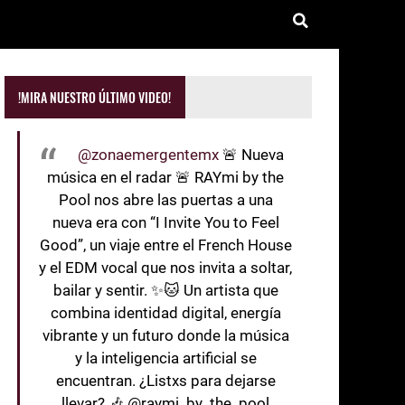
!MIRA NUESTRO ÚLTIMO VIDEO!
@zonaemergentemx
🚨 Nueva
música en el radar 🚨 RAYmi by the
Pool nos abre las puertas a una
nueva era con “I Invite You to Feel
Good”, un viaje entre el French House
y el EDM vocal que nos invita a soltar,
bailar y sentir. ✨🐱 Un artista que
combina identidad digital, energía
vibrante y un futuro donde la música
y la inteligencia artificial se
encuentran. ¿Listxs para dejarse
llevar? 🎶 @raymi_by_the_pool