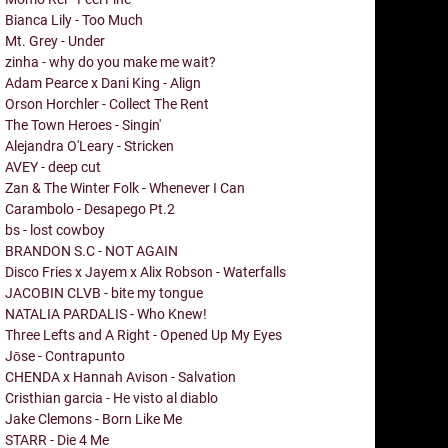
Bianca Lily - Too Much
Mt. Grey - Under
zinha - why do you make me wait?
Adam Pearce x Dani King - Align
Orson Horchler - Collect The Rent
The Town Heroes - Singin'
Alejandra O'Leary - Stricken
AVEY - deep cut
Zan & The Winter Folk - Whenever I Can
Carambolo - Desapego Pt.2
bs - lost cowboy
BRANDON S.C - NOT AGAIN
Disco Fries x Jayem x Alix Robson - Waterfalls
JACOBIN CLVB - bite my tongue
NATALIA PARDALIS - Who Knew!
Three Lefts and A Right - Opened Up My Eyes
Jōse - Contrapunto
CHENDA x Hannah Avison - Salvation
Cristhian garcia - He visto al diablo
Jake Clemons - Born Like Me
STARR - Die 4 Me