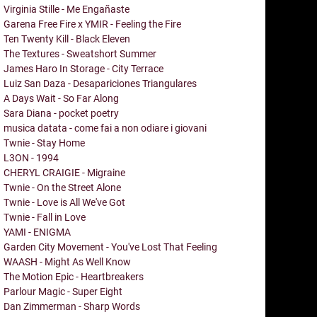
Virginia Stille - Me Engañaste
Garena Free Fire x YMIR - Feeling the Fire
Ten Twenty Kill - Black Eleven
The Textures - Sweatshort Summer
James Haro In Storage - City Terrace
Luiz San Daza - Desapariciones Triangulares
A Days Wait - So Far Along
Sara Diana - pocket poetry
musica datata - come fai a non odiare i giovani
Twnie - Stay Home
L3ON - 1994
CHERYL CRAIGIE - Migraine
Twnie - On the Street Alone
Twnie - Love is All We've Got
Twnie - Fall in Love
YAMI - ENIGMA
Garden City Movement - You've Lost That Feeling
WAASH - Might As Well Know
The Motion Epic - Heartbreakers
Parlour Magic - Super Eight
Dan Zimmerman - Sharp Words