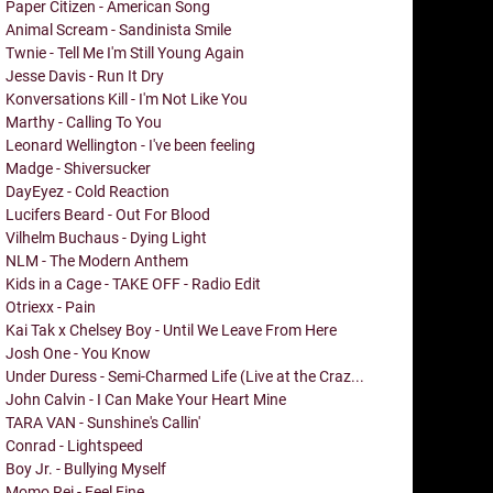
Paper Citizen - American Song
Animal Scream - Sandinista Smile
Twnie - Tell Me I'm Still Young Again
Jesse Davis - Run It Dry
Konversations Kill - I'm Not Like You
Marthy - Calling To You
Leonard Wellington - I've been feeling
Madge - Shiversucker
DayEyez - Cold Reaction
Lucifers Beard - Out For Blood
Vilhelm Buchaus - Dying Light
NLM - The Modern Anthem
Kids in a Cage - TAKE OFF - Radio Edit
Otriexx - Pain
Kai Tak x Chelsey Boy - Until We Leave From Here
Josh One - You Know
Under Duress - Semi-Charmed Life (Live at the Craz...
John Calvin - I Can Make Your Heart Mine
TARA VAN - Sunshine's Callin'
Conrad - Lightspeed
Boy Jr. - Bullying Myself
Momo Rei - Feel Fine