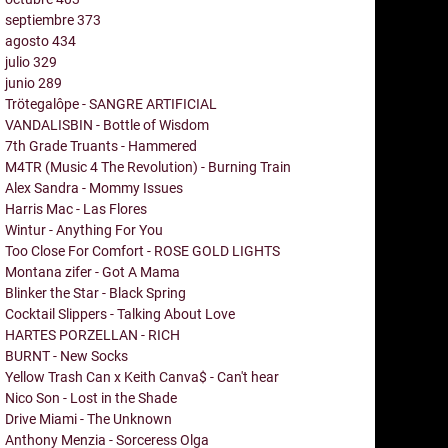
septiembre
373
agosto
434
julio
329
junio
289
Trötegalôpe - SANGRE ARTIFICIAL
VANDALISBIN - Bottle of Wisdom
7th Grade Truants - Hammered
M4TR (Music 4 The Revolution) - Burning Train
Alex Sandra - Mommy Issues
Harris Mac - Las Flores
Wintur - Anything For You
Too Close For Comfort - ROSE GOLD LIGHTS
Montana zifer - Got A Mama
Blinker the Star - Black Spring
Cocktail Slippers - Talking About Love
HARTES PORZELLAN - RICH
BURNT - New Socks
Yellow Trash Can x Keith Canva$ - Can't hear
Nico Son - Lost in the Shade
Drive Miami - The Unknown
Anthony Menzia - Sorceress Olga