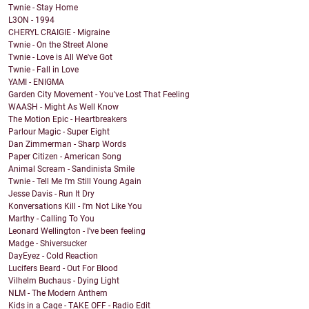
Twnie - Stay Home
L3ON - 1994
CHERYL CRAIGIE - Migraine
Twnie - On the Street Alone
Twnie - Love is All We've Got
Twnie - Fall in Love
YAMI - ENIGMA
Garden City Movement - You've Lost That Feeling
WAASH - Might As Well Know
The Motion Epic - Heartbreakers
Parlour Magic - Super Eight
Dan Zimmerman - Sharp Words
Paper Citizen - American Song
Animal Scream - Sandinista Smile
Twnie - Tell Me I'm Still Young Again
Jesse Davis - Run It Dry
Konversations Kill - I'm Not Like You
Marthy - Calling To You
Leonard Wellington - I've been feeling
Madge - Shiversucker
DayEyez - Cold Reaction
Lucifers Beard - Out For Blood
Vilhelm Buchaus - Dying Light
NLM - The Modern Anthem
Kids in a Cage - TAKE OFF - Radio Edit