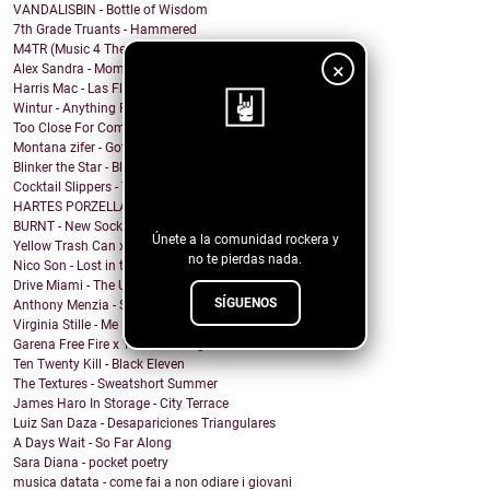
VANDALISBIN - Bottle of Wisdom
7th Grade Truants - Hammered
M4TR (Music 4 The Revolution) - Burning Train
×
Alex Sandra - Mommy Issues
Harris Mac - Las Flores
Wintur - Anything For You
Too Close For Comfort - ROSE GOLD LIGHTS
Montana zifer - Got A Mama
Blinker the Star - Black Spring
¡Sigue nuestro
Cocktail Slippers - Talking About Love
blog!
HARTES PORZELLAN - RICH
BURNT - New Socks
Únete a la comunidad rockera y
Yellow Trash Can x Keith Canva$ - Can't hear
no te pierdas nada.
Nico Son - Lost in the Shade
Drive Miami - The Unknown
SÍGUENOS
Anthony Menzia - Sorceress Olga
Virginia Stille - Me Engañaste
Garena Free Fire x YMIR - Feeling the Fire
Ten Twenty Kill - Black Eleven
The Textures - Sweatshort Summer
James Haro In Storage - City Terrace
Luiz San Daza - Desapariciones Triangulares
A Days Wait - So Far Along
Sara Diana - pocket poetry
musica datata - come fai a non odiare i giovani