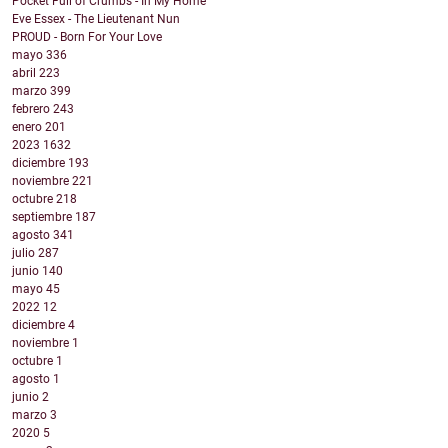
Pocket Full of Crumbs - In My Home
Eve Essex - The Lieutenant Nun
PROUD - Born For Your Love
mayo
336
abril
223
marzo
399
febrero
243
enero
201
2023
1632
diciembre
193
noviembre
221
octubre
218
septiembre
187
agosto
341
julio
287
junio
140
mayo
45
2022
12
diciembre
4
noviembre
1
octubre
1
agosto
1
junio
2
marzo
3
2020
5