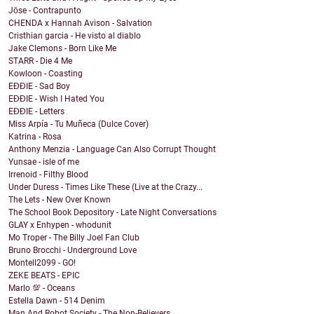
Jōse - Contrapunto
CHENDA x Hannah Avison - Salvation
Cristhian garcia - He visto al diablo
Jake Clemons - Born Like Me
STARR - Die 4 Me
Kowloon - Coasting
EĐĐIE - Sad Boy
EĐĐIE - Wish I Hated You
EĐĐIE - Letters
Miss Arpía - Tu Muñeca (Dulce Cover)
Katrina - Rosa
Anthony Menzia - Language Can Also Corrupt Thought
Yunsae - isle of me
Irrenoid - Filthy Blood
Under Duress - Times Like These (Live at the Crazy...
The Lets - New Over Known
The School Book Depository - Late Night Conversations
GLAY x Enhypen - whodunit
Mo Troper - The Billy Joel Fan Club
Bruno Brocchi - Underground Love
Montell2099 - GO!
ZEKE BEATS - EPIC
Marlo 💯 - Oceans
Estella Dawn - 514 Denim
Man And Robot Society - The Non-Believers