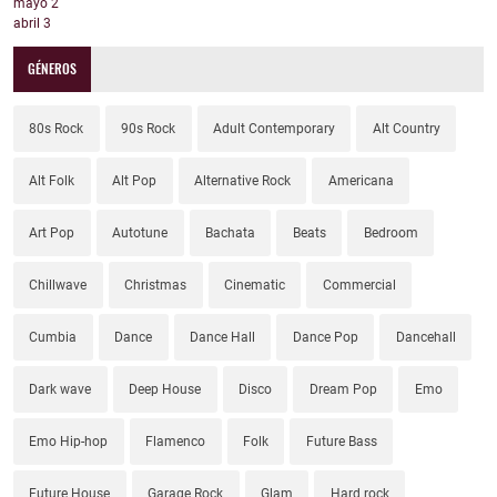
mayo
2
abril
3
GÉNEROS
80s Rock
90s Rock
Adult Contemporary
Alt Country
Alt Folk
Alt Pop
Alternative Rock
Americana
Art Pop
Autotune
Bachata
Beats
Bedroom
Chillwave
Christmas
Cinematic
Commercial
Cumbia
Dance
Dance Hall
Dance Pop
Dancehall
Dark wave
Deep House
Disco
Dream Pop
Emo
Emo Hip-hop
Flamenco
Folk
Future Bass
Future House
Garage Rock
Glam
Hard rock