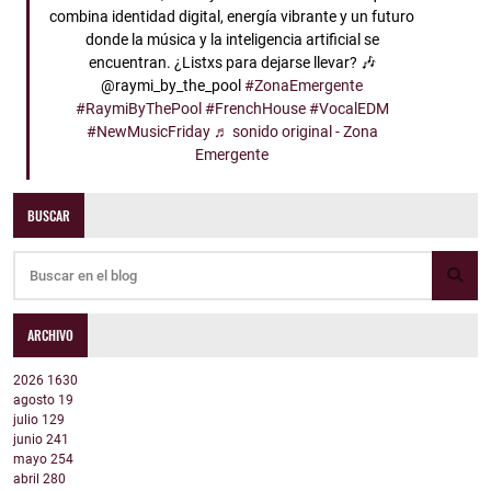
combina identidad digital, energía vibrante y un futuro
donde la música y la inteligencia artificial se
encuentran. ¿Listxs para dejarse llevar? 🎶
@raymi_by_the_pool
#ZonaEmergente
#RaymiByThePool
#FrenchHouse
#VocalEDM
#NewMusicFriday
♬ sonido original - Zona
Emergente
BUSCAR
ARCHIVO
2026
1630
agosto
19
julio
129
junio
241
mayo
254
abril
280