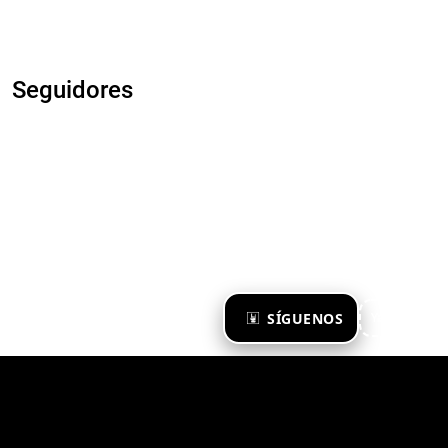
Seguidores
×
SÍGUENOS
Ya te sigo