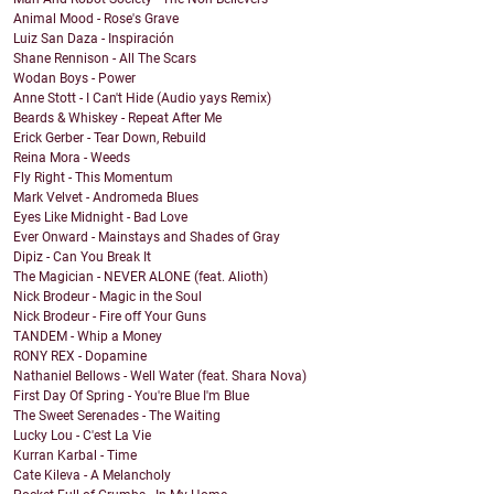
Animal Mood - Rose's Grave
Luiz San Daza - Inspiración
Shane Rennison - All The Scars
Wodan Boys - Power
Anne Stott - I Can't Hide (Audio yays Remix)
Beards & Whiskey - Repeat After Me
Erick Gerber - Tear Down, Rebuild
Reina Mora - Weeds
Fly Right - This Momentum
Mark Velvet - Andromeda Blues
Eyes Like Midnight - Bad Love
Ever Onward - Mainstays and Shades of Gray
Dipiz - Can You Break It
The Magician - NEVER ALONE (feat. Alioth)
Nick Brodeur - Magic in the Soul
Nick Brodeur - Fire off Your Guns
TANDEM - Whip a Money
RONY REX - Dopamine
Nathaniel Bellows - Well Water (feat. Shara Nova)
First Day Of Spring - You're Blue I'm Blue
The Sweet Serenades - The Waiting
Lucky Lou - C'est La Vie
Kurran Karbal - Time
Cate Kileva - A Melancholy