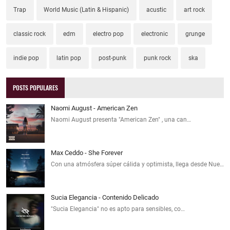
Trap
World Music (Latin & Hispanic)
acustic
art rock
classic rock
edm
electro pop
electronic
grunge
indie pop
latin pop
post-punk
punk rock
ska
POSTS POPULARES
Naomi August - American Zen
Naomi August presenta "American Zen" , una can…
Max Ceddo - She Forever
Con una atmósfera súper cálida y optimista, llega desde Nue…
Sucia Elegancia - Contenido Delicado
"Sucia Elegancia" no es apto para sensibles, co…