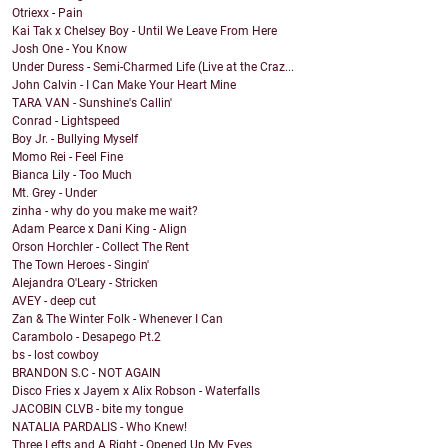
Otriexx - Pain
Kai Tak x Chelsey Boy - Until We Leave From Here
Josh One - You Know
Under Duress - Semi-Charmed Life (Live at the Craz...
John Calvin - I Can Make Your Heart Mine
TARA VAN - Sunshine's Callin'
Conrad - Lightspeed
Boy Jr. - Bullying Myself
Momo Rei - Feel Fine
Bianca Lily - Too Much
Mt. Grey - Under
zinha - why do you make me wait?
Adam Pearce x Dani King - Align
Orson Horchler - Collect The Rent
The Town Heroes - Singin'
Alejandra O'Leary - Stricken
AVEY - deep cut
Zan & The Winter Folk - Whenever I Can
Carambolo - Desapego Pt.2
bs - lost cowboy
BRANDON S.C - NOT AGAIN
Disco Fries x Jayem x Alix Robson - Waterfalls
JACOBIN CLVB - bite my tongue
NATALIA PARDALIS - Who Knew!
Three Lefts and A Right - Opened Up My Eyes