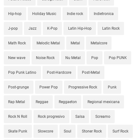
Hip-hop
Holiday Music
Indie rock
Indietronica
J-pop
Jazz
K-Pop
Latin Hip-Hop
Latin Rock
Math Rock
Melodic Metal
Metal
Metalcore
New wave
Noise Rock
Nu Metal
Pop
Pop PUNK
Pop Punk Latino
Post-Hardcore
Post-Metal
Post-grunge
Power Pop
Progressive Rock
Punk
Rap Metal
Reggae
Reggaeton
Regional mexicana
Rock N Roll
Rock progresivo
Salsa
Screamo
Skate Punk
Slowcore
Soul
Stoner Rock
Surf Rock