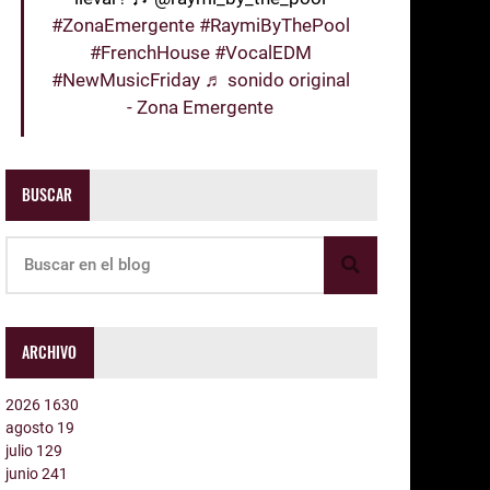
#ZonaEmergente
#RaymiByThePool
#FrenchHouse
#VocalEDM
#NewMusicFriday
♬ sonido original
- Zona Emergente
BUSCAR
ARCHIVO
2026
1630
agosto
19
julio
129
junio
241