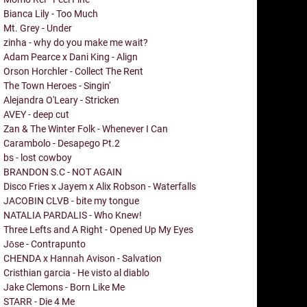
Bianca Lily - Too Much
Mt. Grey - Under
zinha - why do you make me wait?
Adam Pearce x Dani King - Align
Orson Horchler - Collect The Rent
The Town Heroes - Singin'
Alejandra O'Leary - Stricken
AVEY - deep cut
Zan & The Winter Folk - Whenever I Can
Carambolo - Desapego Pt.2
bs - lost cowboy
BRANDON S.C - NOT AGAIN
Disco Fries x Jayem x Alix Robson - Waterfalls
JACOBIN CLVB - bite my tongue
NATALIA PARDALIS - Who Knew!
Three Lefts and A Right - Opened Up My Eyes
Jōse - Contrapunto
CHENDA x Hannah Avison - Salvation
Cristhian garcia - He visto al diablo
Jake Clemons - Born Like Me
STARR - Die 4 Me