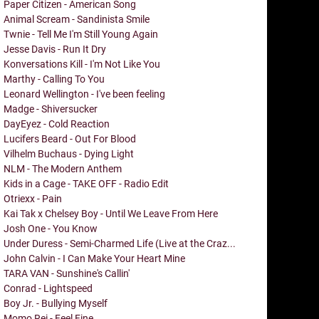
Paper Citizen - American Song
Animal Scream - Sandinista Smile
Twnie - Tell Me I'm Still Young Again
Jesse Davis - Run It Dry
Konversations Kill - I'm Not Like You
Marthy - Calling To You
Leonard Wellington - I've been feeling
Madge - Shiversucker
DayEyez - Cold Reaction
Lucifers Beard - Out For Blood
Vilhelm Buchaus - Dying Light
NLM - The Modern Anthem
Kids in a Cage - TAKE OFF - Radio Edit
Otriexx - Pain
Kai Tak x Chelsey Boy - Until We Leave From Here
Josh One - You Know
Under Duress - Semi-Charmed Life (Live at the Craz...
John Calvin - I Can Make Your Heart Mine
TARA VAN - Sunshine's Callin'
Conrad - Lightspeed
Boy Jr. - Bullying Myself
Momo Rei - Feel Fine