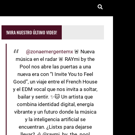
!MIRA NUESTRO ÚLTIMO VIDEO!
@zonaemergentemx
🚨 Nueva
música en el radar 🚨 RAYmi by the
Pool nos abre las puertas a una
nueva era con “I Invite You to Feel
Good”, un viaje entre el French House
y el EDM vocal que nos invita a soltar,
bailar y sentir. ✨🐱 Un artista que
combina identidad digital, energía
vibrante y un futuro donde la música
y la inteligencia artificial se
encuentran. ¿Listxs para dejarse
llevar? 🎶 @raymi_by_the_pool