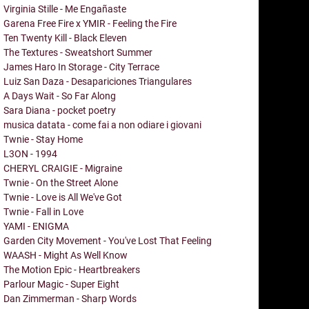
Virginia Stille - Me Engañaste
Garena Free Fire x YMIR - Feeling the Fire
Ten Twenty Kill - Black Eleven
The Textures - Sweatshort Summer
James Haro In Storage - City Terrace
Luiz San Daza - Desapariciones Triangulares
A Days Wait - So Far Along
Sara Diana - pocket poetry
musica datata - come fai a non odiare i giovani
Twnie - Stay Home
L3ON - 1994
CHERYL CRAIGIE - Migraine
Twnie - On the Street Alone
Twnie - Love is All We've Got
Twnie - Fall in Love
YAMI - ENIGMA
Garden City Movement - You've Lost That Feeling
WAASH - Might As Well Know
The Motion Epic - Heartbreakers
Parlour Magic - Super Eight
Dan Zimmerman - Sharp Words