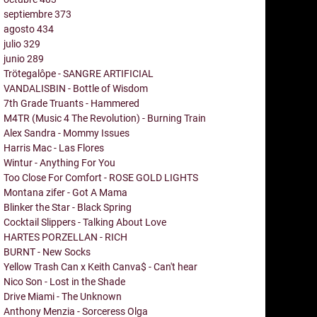
septiembre
373
agosto
434
julio
329
junio
289
Trötegalôpe - SANGRE ARTIFICIAL
VANDALISBIN - Bottle of Wisdom
7th Grade Truants - Hammered
M4TR (Music 4 The Revolution) - Burning Train
Alex Sandra - Mommy Issues
Harris Mac - Las Flores
Wintur - Anything For You
Too Close For Comfort - ROSE GOLD LIGHTS
Montana zifer - Got A Mama
Blinker the Star - Black Spring
Cocktail Slippers - Talking About Love
HARTES PORZELLAN - RICH
BURNT - New Socks
Yellow Trash Can x Keith Canva$ - Can't hear
Nico Son - Lost in the Shade
Drive Miami - The Unknown
Anthony Menzia - Sorceress Olga