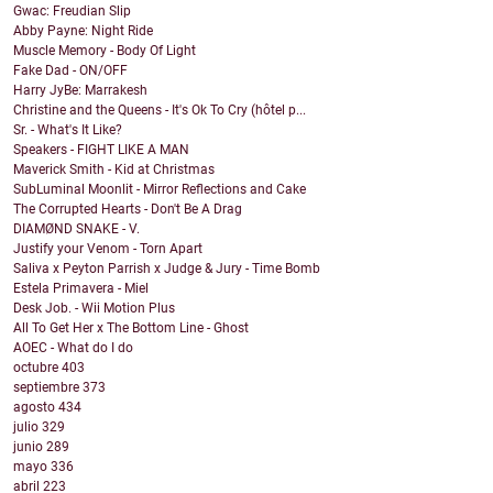
Gwac: Freudian Slip
Abby Payne: Night Ride
Muscle Memory - Body Of Light
Fake Dad - ON/OFF
Harry JyBe: Marrakesh
Christine and the Queens - It's Ok To Cry (hôtel p...
Sr. - What's It Like?
Speakers - FIGHT LIKE A MAN
Maverick Smith - Kid at Christmas
SubLuminal Moonlit - Mirror Reflections and Cake
The Corrupted Hearts - Don't Be A Drag
DIAMØND SNAKE - V.
Justify your Venom - Torn Apart
Saliva x Peyton Parrish x Judge & Jury - Time Bomb
Estela Primavera - Miel
Desk Job. - Wii Motion Plus
All To Get Her x The Bottom Line - Ghost
AOEC - What do I do
octubre
403
septiembre
373
agosto
434
julio
329
junio
289
mayo
336
abril
223