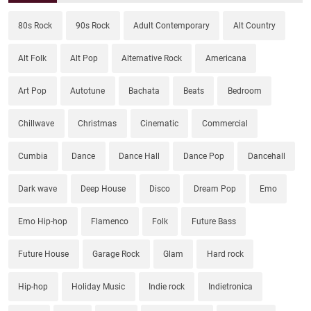
80s Rock
90s Rock
Adult Contemporary
Alt Country
Alt Folk
Alt Pop
Alternative Rock
Americana
Art Pop
Autotune
Bachata
Beats
Bedroom
Chillwave
Christmas
Cinematic
Commercial
Cumbia
Dance
Dance Hall
Dance Pop
Dancehall
Dark wave
Deep House
Disco
Dream Pop
Emo
Emo Hip-hop
Flamenco
Folk
Future Bass
Future House
Garage Rock
Glam
Hard rock
Hip-hop
Holiday Music
Indie rock
Indietronica