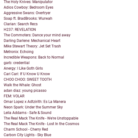
The Holy Knives: Manipulator
Adios Cowboy: Bedroom Eyes
Aggressive Swans: Overtryer
Soap ft. BradBrooks: Wurwah
Clarian: Search Recs
H237: REVELATION
The Commoters: Dance your mind away
Darling Darlene: Mechanical Heart
Mike Stewart Theory: Jet Set Trash
Metronix: Echoing
Incredible Weapons: Back to Normal
garb: credential
Anergy: I Like Goth Girls
Cari Cari: If U Know U Know
CHOO CHOO: SWEET TOOTH
Walk the Whale: Ghost
adan diaz: young picasso
FEM: VOLAR
Omar Lopez x Adtzirith: Es La Manera
Neon Spark: Under the Summer Sky
Leila Addams - Safe & Sound
The Real Mack The Knife - We're Unstoppable
The Real Mack The Knife - Lost In the Cosmos
Charm School - Cherry Red
Carbon City Lights - Sky Blue