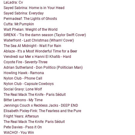
LaLadra: Cv
Sayed Sabrina: Home is in Your Head
Sayed Sabrina: Everyday
Permadeaf: The Lights of Ghosts
Cutta: Mr.Pumpkin
Walt Phelan: Weight of the World
SIRENX - 'Tis the damn season (Taylor Swift Cover)
Waterfront - Last Christmas (Wham! Cover)
The Sea At Midnight - Wait For Rain
Ablaze - It's a Most Wonderful Time for a Beer
Vendredi sur Mer x Hanni El Khatib - Hard
Coyote Fire - Seventy-Three
Adrian Sutherland - Don Politico (Politician Man)
Howling Hawk - Ramona
Nylon Club - Phone Call
Nylon Club - Capsule Cowboys
Social Gravy: Lone Wolf
The Real Mack The Knife - Paris Séduit
Bitter Lemons - My Time
Jennings Couch x Reckless Jacks - DEEP END
Elisabeth Pixley-Fink: The Fearless and the Pure
Fright Years: Aftersun
The Real Mack The Knife: Paris Séduit
Pete Davies - Pass it On
WACHO! - You Win