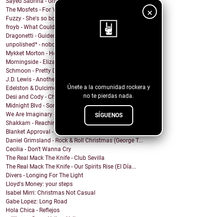
Sayed Sabrina - Ghosts
The Mosfets - For You
×
Fuzzy - She's so bored
froyb - What Could I Do To Deserve You?
Dragonetti - Guided by Stars
unpolished* - nobody knows
Mykket Morton - Home
¡Sigue nuestro
Morningside - Elizabeth
blog!
Schmoon - Pretty Darn Pretty
J.D. Lewis - Another Life
Únete a la comunidad rockera y
Edelston & Dulcimer - Call Me (Blondie Cover)
no te pierdas nada.
Desi and Cody - Chanticleer
Midnight Blvd - Some other day
We Are Imaginary - Pinkish Hue
SÍGUENOS
Shakkam - Reaching the Skies
Blanket Approval - Hot Sweaty Summer
Daniel Grimsland - Rock & Roll Christmas (George T...
Cecilia - Don't Wanna Cry
The Real Mack The Knife - Club Sevilla
The Real Mack The Knife - Our Spirits Rise (El Día...
Divers - Longing For The Light
Lloyd's Money: your steps
Isabel Mirri: Christmas Not Casual
Gabe Lopez: Long Road
Hola Chica - Reflejos