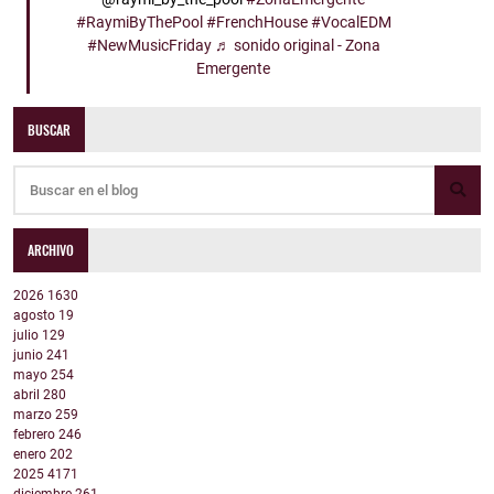
#RaymiByThePool
#FrenchHouse
#VocalEDM
#NewMusicFriday
♬ sonido original - Zona
Emergente
BUSCAR
ARCHIVO
2026
1630
agosto
19
julio
129
junio
241
mayo
254
abril
280
marzo
259
febrero
246
enero
202
2025
4171