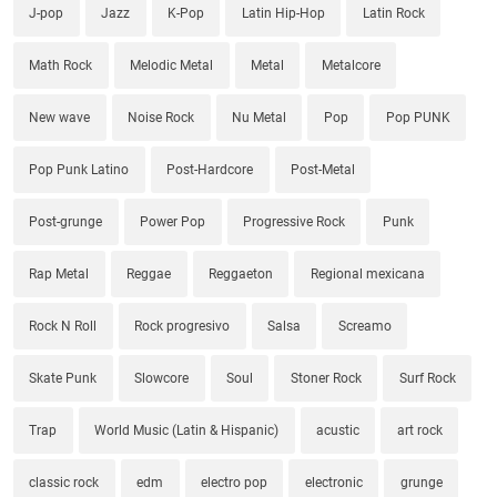
J-pop
Jazz
K-Pop
Latin Hip-Hop
Latin Rock
Math Rock
Melodic Metal
Metal
Metalcore
New wave
Noise Rock
Nu Metal
Pop
Pop PUNK
Pop Punk Latino
Post-Hardcore
Post-Metal
Post-grunge
Power Pop
Progressive Rock
Punk
Rap Metal
Reggae
Reggaeton
Regional mexicana
Rock N Roll
Rock progresivo
Salsa
Screamo
Skate Punk
Slowcore
Soul
Stoner Rock
Surf Rock
Trap
World Music (Latin & Hispanic)
acustic
art rock
classic rock
edm
electro pop
electronic
grunge