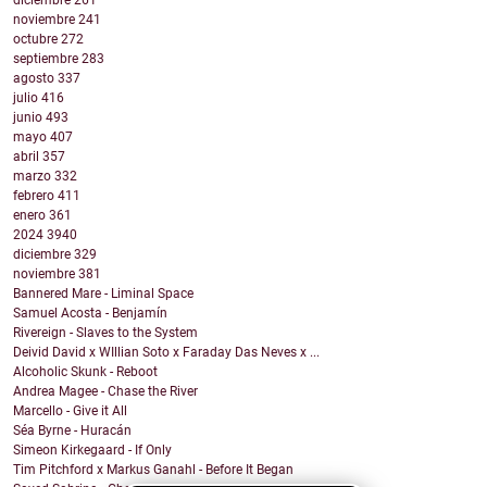
diciembre
261
noviembre
241
octubre
272
septiembre
283
agosto
337
julio
416
junio
493
mayo
407
abril
357
marzo
332
febrero
411
enero
361
2024
3940
diciembre
329
noviembre
381
Bannered Mare - Liminal Space
Samuel Acosta - Benjamín
Rivereign - Slaves to the System
Deivid David x WIllian Soto x Faraday Das Neves x ...
Alcoholic Skunk - Reboot
Andrea Magee - Chase the River
Marcello - Give it All
Séa Byrne - Huracán
Simeon Kirkegaard - If Only
Tim Pitchford x Markus Ganahl - Before It Began