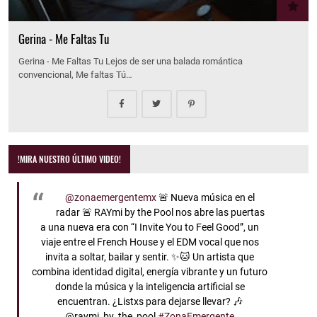
Gerina - Me Faltas Tu
Gerina - Me Faltas Tu Lejos de ser una balada romántica
convencional, Me faltas Tú…
!MIRA NUESTRO ÚLTIMO VIDEO!
@zonaemergentemx
🚨 Nueva música en el
radar 🚨 RAYmi by the Pool nos abre las puertas
a una nueva era con “I Invite You to Feel Good”, un
viaje entre el French House y el EDM vocal que nos
invita a soltar, bailar y sentir. ✨🐱 Un artista que
combina identidad digital, energía vibrante y un futuro
donde la música y la inteligencia artificial se
encuentran. ¿Listxs para dejarse llevar? 🎶
@raymi_by_the_pool
#ZonaEmergente