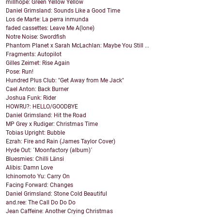
millhope: Green Yellow Yellow
Daniel Grimsland: Sounds Like a Good Time
Los de Marte: La perra inmunda
faded cassettes: Leave Me A(lone)
Notre Noise: Swordfish
Phantom Planet x Sarah McLachlan: Maybe You Still ...
Fragments: Autopilot
Gilles Zeimet: Rise Again
Pose: Run!
Hundred Plus Club: "Get Away from Me Jack"
Cael Anton: Back Burner
Joshua Funk: Rider
HOWRU?: HELLO/GOODBYE
Daniel Grimsland: Hit the Road
MP Grey x Rudiger: Christmas Time
Tobias Upright: Bubble
Ezrah: Fire and Rain (James Taylor Cover)
Hyde Out: ´Moonfactory (album)´
Bluesmies: Chilli Länsi
Alibis: Damn Love
Ichinomoto Yu: Carry On
Facing Forward: Changes
Daniel Grimsland: Stone Cold Beautiful
and.ree: The Call Do Do Do
Jean Caffeine: Another Crying Christmas