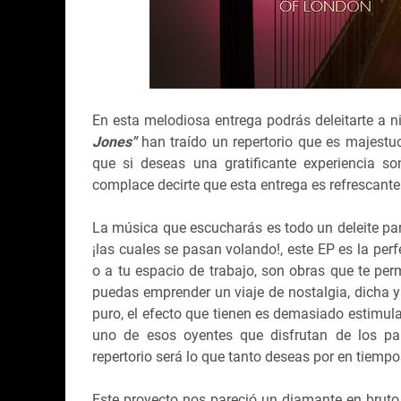
En esta melodiosa entrega podrás deleitarte a
Jones"
han traído un repertorio que es majestu
que si deseas una gratificante experiencia s
complace decirte que esta entrega es refrescante
La música que escucharás es todo un deleite para
¡las cuales se pasan volando!, este EP es la per
o a tu espacio de trabajo, son obras que te perm
puedas emprender un viaje de nostalgia, dicha 
puro, el efecto que tienen es demasiado estimul
uno de esos oyentes que disfrutan de los pai
repertorio será lo que tanto deseas por en tiemp
Este proyecto nos pareció un diamante en bruto