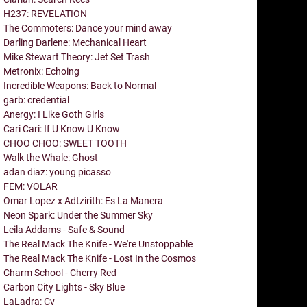
H237: REVELATION
The Commoters: Dance your mind away
Darling Darlene: Mechanical Heart
Mike Stewart Theory: Jet Set Trash
Metronix: Echoing
Incredible Weapons: Back to Normal
garb: credential
Anergy: I Like Goth Girls
Cari Cari: If U Know U Know
CHOO CHOO: SWEET TOOTH
Walk the Whale: Ghost
adan diaz: young picasso
FEM: VOLAR
Omar Lopez x Adtzirith: Es La Manera
Neon Spark: Under the Summer Sky
Leila Addams - Safe & Sound
The Real Mack The Knife - We're Unstoppable
The Real Mack The Knife - Lost In the Cosmos
Charm School - Cherry Red
Carbon City Lights - Sky Blue
LaLadra: Cv