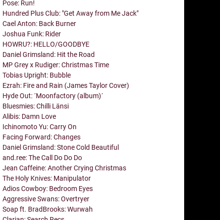
Pose: Run!
Hundred Plus Club: "Get Away from Me Jack"
Cael Anton: Back Burner
Joshua Funk: Rider
HOWRU?: HELLO/GOODBYE
Daniel Grimsland: Hit the Road
MP Grey x Rudiger: Christmas Time
Tobias Upright: Bubble
Ezrah: Fire and Rain (James Taylor Cover)
Hyde Out: ´Moonfactory (album)´
Bluesmies: Chilli Länsi
Alibis: Damn Love
Ichinomoto Yu: Carry On
Facing Forward: Changes
Daniel Grimsland: Stone Cold Beautiful
and.ree: The Call Do Do Do
Jean Caffeine: Another Crying Christmas
The Holy Knives: Manipulator
Adios Cowboy: Bedroom Eyes
Aggressive Swans: Overtryer
Soap ft. BradBrooks: Wurwah
Clarian: Search Recs