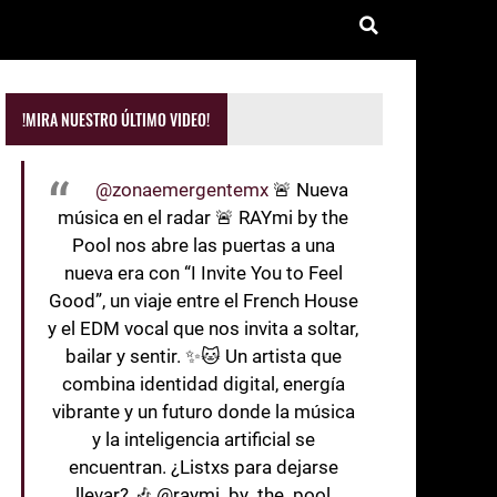
!MIRA NUESTRO ÚLTIMO VIDEO!
@zonaemergentemx
🚨 Nueva
música en el radar 🚨 RAYmi by the
Pool nos abre las puertas a una
nueva era con “I Invite You to Feel
Good”, un viaje entre el French House
y el EDM vocal que nos invita a soltar,
bailar y sentir. ✨🐱 Un artista que
combina identidad digital, energía
vibrante y un futuro donde la música
y la inteligencia artificial se
encuentran. ¿Listxs para dejarse
llevar? 🎶 @raymi_by_the_pool