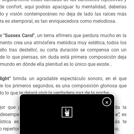
de confort, aquí podrás apaciguar tu mentalidad, deberías
tilo y visión contemporáneo no deja de lado las raíces más
tura es atemporal, es tan enriquecedora como melodiosa.
ue
"Sussex Carol"
, un tema efímero que perdura mucho en la
umento crea una atmósfera melódica muy estética, todos los
tello tras destello!, su corta duración se compensa con un
e lo que piensas, sin duda está primera composición deja
undo en dónde ella plenitud es lo único que existe...
Night”
brinda un agradable espectáculo sonoro, en el que
de los primeros segundos, es una composición gloriosa que
o lo que te dejará vivir la verdadera paz de la noche.
×
 que podrás oír, te transmite sensibilidad y brinda la
l desempeño de
“Cecily Beer”
y
“Thomas Hewitt-Jones"
, es
tística es de lo más edificante, por todo eso y más te
repertorio, será la mejor forma de cerrar el mes y el año.
¡Sigue nuestro blog!