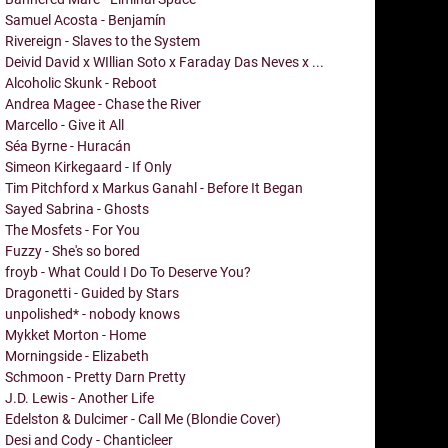
Samuel Acosta - Benjamín
Rivereign - Slaves to the System
Deivid David x WIllian Soto x Faraday Das Neves x ...
Alcoholic Skunk - Reboot
Andrea Magee - Chase the River
Marcello - Give it All
Séa Byrne - Huracán
Simeon Kirkegaard - If Only
Tim Pitchford x Markus Ganahl - Before It Began
Sayed Sabrina - Ghosts
The Mosfets - For You
Fuzzy - She's so bored
froyb - What Could I Do To Deserve You?
Dragonetti - Guided by Stars
unpolished* - nobody knows
Mykket Morton - Home
Morningside - Elizabeth
Schmoon - Pretty Darn Pretty
J.D. Lewis - Another Life
Edelston & Dulcimer - Call Me (Blondie Cover)
Desi and Cody - Chanticleer