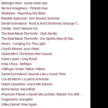
Midnight Blvd - Some other day
We Are Imaginary - Pinkish Hue
Shakkam - Reaching the Skies
Blanket Approval - Hot Sweaty Summer
Daniel Grimsland - Rock & Roll Christmas (George T...
Cecilia - Don't Wanna Cry
The Real Mack The Knife - Club Sevilla
The Real Mack The Knife - Our Spirits Rise (El Día...
Divers - Longing For The Light
Lloyd's Money: your steps
Isabel Mirri: Christmas Not Casual
Gabe Lopez: Long Road
Hola Chica - Reflejos
millhope: Green Yellow Yellow
Daniel Grimsland: Sounds Like a Good Time
Los de Marte: La perra inmunda
faded cassettes: Leave Me A(lone)
Notre Noise: Swordfish
Phantom Planet x Sarah McLachlan: Maybe You Still ...
Fragments: Autopilot
Gilles Zeimet: Rise Again