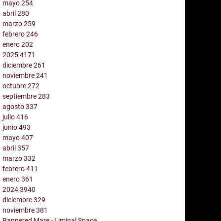
mayo
254
abril
280
marzo
259
febrero
246
enero
202
2025
4171
diciembre
261
noviembre
241
octubre
272
septiembre
283
agosto
337
julio
416
junio
493
mayo
407
abril
357
marzo
332
febrero
411
enero
361
2024
3940
diciembre
329
noviembre
381
Bannered Mare - Liminal Space