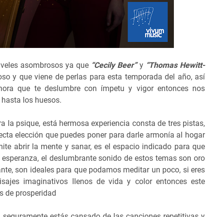
 niveles asombrosos ya que
“Cecily Beer”
y
“Thomas Hewitt-
oso y que viene de perlas para esta temporada del año, así
onora que te deslumbre con ímpetu y vigor entonces nos
 hasta los huesos.
 la psique, está hermosa experiencia consta de tres pistas,
fecta elección que puedes poner para darle armonía al hogar
ite abrir la mente y sanar, es el espacio indicado para que
y esperanza, el deslumbrante sonido de estos temas son oro
ante, son ideales para que podamos meditar un poco, si eres
sajes imaginativos llenos de vida y color entonces este
os de prosperidad
, seguramente estás cansado de las canciones repetitivas y