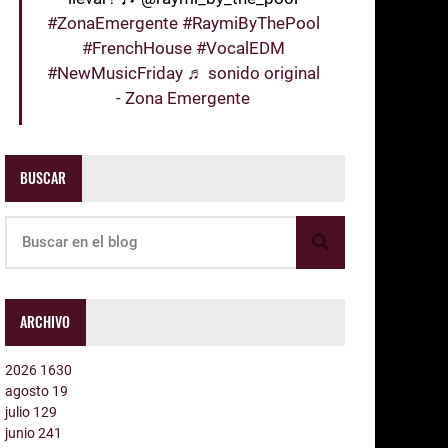
#ZonaEmergente
#RaymiByThePool
#FrenchHouse
#VocalEDM
#NewMusicFriday
♬ sonido original
- Zona Emergente
BUSCAR
ARCHIVO
2026
1630
agosto
19
julio
129
junio
241