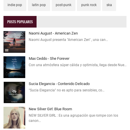
indie pop
latin pop
post-punk
punk rock
ska
POSTS POPULARES
Naomi August - American Zen
Naomi August presenta "American Zen" , una can…
Max Ceddo - She Forever
Con una atmósfera súper cálida y optimista, llega desde Nue…
Sucia Elegancia - Contenido Delicado
"Sucia Elegancia" no es apto para sensibles, co…
New Silver Girl: Blue Room
NEW SILVER GIRL : Es una agrupación que rompe con los
canon…