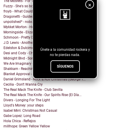
The Mosfets - For You
×
Fuzzy - She's so bored
froyb - What Could I Do To Deserve You?
Dragonetti - Guided by Stars
unpolished* - nobody knows
Mykket Morton - Home
¡Sigue nuestro
Morningside - Elizabeth
Schmoon - Pretty Darn Pretty
blog!
J.D. Lewis - Another Life
Edelston & Dulcimer - Call Me (Blondie Cover)
Únete a la comunidad rockera y
Desi and Cody - Chanticleer
no te pierdas nada.
Midnight Blvd - Some other day
We Are Imaginary - Pinkish Hue
SÍGUENOS
Shakkam - Reaching the Skies
Blanket Approval - Hot Sweaty Summer
Daniel Grimsland - Rock & Roll Christmas (George T...
Cecilia - Don't Wanna Cry
The Real Mack The Knife - Club Sevilla
The Real Mack The Knife - Our Spirits Rise (El Día...
Divers - Longing For The Light
Lloyd's Money: your steps
Isabel Mirri: Christmas Not Casual
Gabe Lopez: Long Road
Hola Chica - Reflejos
millhope: Green Yellow Yellow