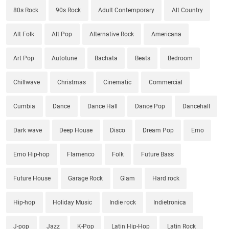
80s Rock
90s Rock
Adult Contemporary
Alt Country
Alt Folk
Alt Pop
Alternative Rock
Americana
Art Pop
Autotune
Bachata
Beats
Bedroom
Chillwave
Christmas
Cinematic
Commercial
Cumbia
Dance
Dance Hall
Dance Pop
Dancehall
Dark wave
Deep House
Disco
Dream Pop
Emo
Emo Hip-hop
Flamenco
Folk
Future Bass
Future House
Garage Rock
Glam
Hard rock
Hip-hop
Holiday Music
Indie rock
Indietronica
J-pop
Jazz
K-Pop
Latin Hip-Hop
Latin Rock