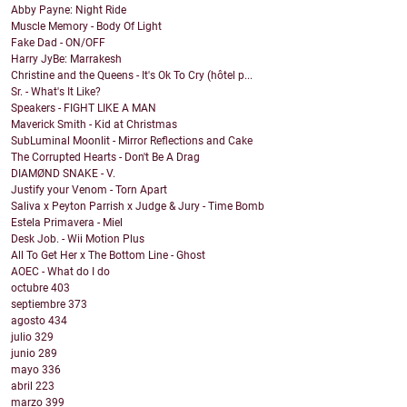
Abby Payne: Night Ride
Muscle Memory - Body Of Light
Fake Dad - ON/OFF
Harry JyBe: Marrakesh
Christine and the Queens - It's Ok To Cry (hôtel p...
Sr. - What's It Like?
Speakers - FIGHT LIKE A MAN
Maverick Smith - Kid at Christmas
SubLuminal Moonlit - Mirror Reflections and Cake
The Corrupted Hearts - Don't Be A Drag
DIAMØND SNAKE - V.
Justify your Venom - Torn Apart
Saliva x Peyton Parrish x Judge & Jury - Time Bomb
Estela Primavera - Miel
Desk Job. - Wii Motion Plus
All To Get Her x The Bottom Line - Ghost
AOEC - What do I do
octubre
403
septiembre
373
agosto
434
julio
329
junio
289
mayo
336
abril
223
marzo
399