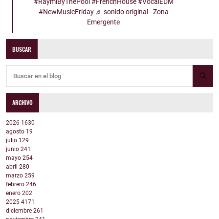
#RaymiByThePool
#FrenchHouse
#VocalEDM
#NewMusicFriday
♬ sonido original - Zona
Emergente
BUSCAR
ARCHIVO
2026
1630
agosto
19
julio
129
junio
241
mayo
254
abril
280
marzo
259
febrero
246
enero
202
2025
4171
diciembre
261