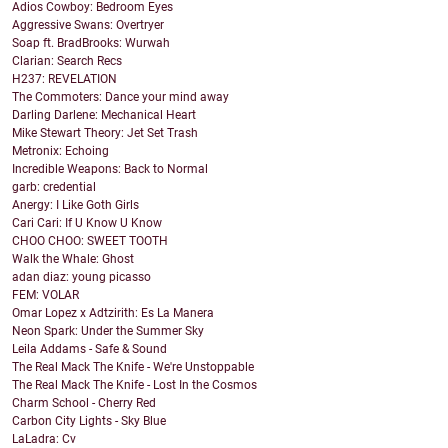
Adios Cowboy: Bedroom Eyes
Aggressive Swans: Overtryer
Soap ft. BradBrooks: Wurwah
Clarian: Search Recs
H237: REVELATION
The Commoters: Dance your mind away
Darling Darlene: Mechanical Heart
Mike Stewart Theory: Jet Set Trash
Metronix: Echoing
Incredible Weapons: Back to Normal
garb: credential
Anergy: I Like Goth Girls
Cari Cari: If U Know U Know
CHOO CHOO: SWEET TOOTH
Walk the Whale: Ghost
adan diaz: young picasso
FEM: VOLAR
Omar Lopez x Adtzirith: Es La Manera
Neon Spark: Under the Summer Sky
Leila Addams - Safe & Sound
The Real Mack The Knife - We're Unstoppable
The Real Mack The Knife - Lost In the Cosmos
Charm School - Cherry Red
Carbon City Lights - Sky Blue
LaLadra: Cv