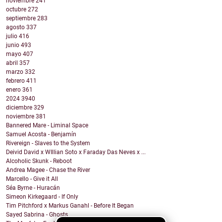
noviembre
241
octubre
272
septiembre
283
agosto
337
julio
416
junio
493
mayo
407
abril
357
marzo
332
febrero
411
enero
361
2024
3940
diciembre
329
noviembre
381
Bannered Mare - Liminal Space
Samuel Acosta - Benjamín
Rivereign - Slaves to the System
Deivid David x WIllian Soto x Faraday Das Neves x ...
Alcoholic Skunk - Reboot
Andrea Magee - Chase the River
Marcello - Give it All
Séa Byrne - Huracán
Simeon Kirkegaard - If Only
Tim Pitchford x Markus Ganahl - Before It Began
Sayed Sabrina - Ghosts