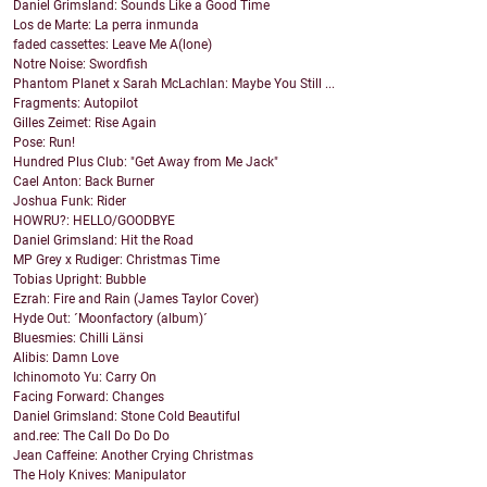
Daniel Grimsland: Sounds Like a Good Time
Los de Marte: La perra inmunda
faded cassettes: Leave Me A(lone)
Notre Noise: Swordfish
Phantom Planet x Sarah McLachlan: Maybe You Still ...
Fragments: Autopilot
Gilles Zeimet: Rise Again
Pose: Run!
Hundred Plus Club: "Get Away from Me Jack"
Cael Anton: Back Burner
Joshua Funk: Rider
HOWRU?: HELLO/GOODBYE
Daniel Grimsland: Hit the Road
MP Grey x Rudiger: Christmas Time
Tobias Upright: Bubble
Ezrah: Fire and Rain (James Taylor Cover)
Hyde Out: ´Moonfactory (album)´
Bluesmies: Chilli Länsi
Alibis: Damn Love
Ichinomoto Yu: Carry On
Facing Forward: Changes
Daniel Grimsland: Stone Cold Beautiful
and.ree: The Call Do Do Do
Jean Caffeine: Another Crying Christmas
The Holy Knives: Manipulator