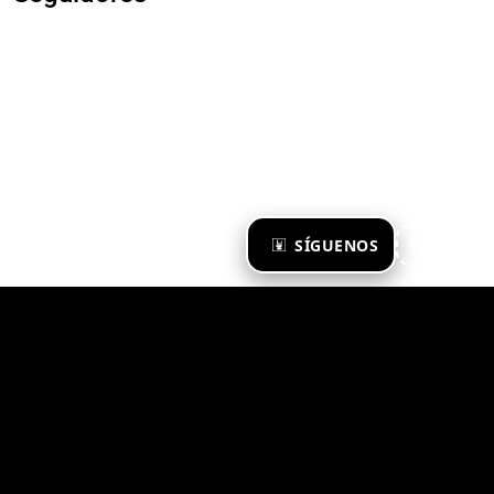
×
SÍGUENOS
Ya te sigo
Zona Emergente 2023
© ZONA EMERGENTE
TODOS LOS DERECHOS RESERVADOS