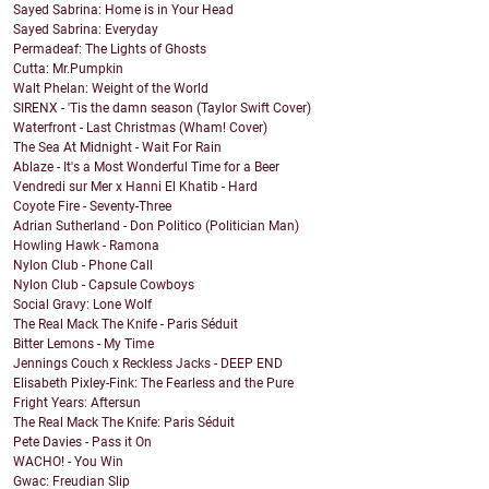
Sayed Sabrina: Home is in Your Head
Sayed Sabrina: Everyday
Permadeaf: The Lights of Ghosts
Cutta: Mr.Pumpkin
Walt Phelan: Weight of the World
SIRENX - 'Tis the damn season (Taylor Swift Cover)
Waterfront - Last Christmas (Wham! Cover)
The Sea At Midnight - Wait For Rain
Ablaze - It's a Most Wonderful Time for a Beer
Vendredi sur Mer x Hanni El Khatib - Hard
Coyote Fire - Seventy-Three
Adrian Sutherland - Don Politico (Politician Man)
Howling Hawk - Ramona
Nylon Club - Phone Call
Nylon Club - Capsule Cowboys
Social Gravy: Lone Wolf
The Real Mack The Knife - Paris Séduit
Bitter Lemons - My Time
Jennings Couch x Reckless Jacks - DEEP END
Elisabeth Pixley-Fink: The Fearless and the Pure
Fright Years: Aftersun
The Real Mack The Knife: Paris Séduit
Pete Davies - Pass it On
WACHO! - You Win
Gwac: Freudian Slip