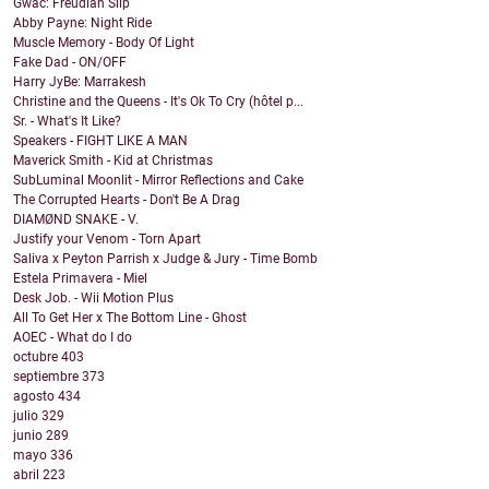
Gwac: Freudian Slip
Abby Payne: Night Ride
Muscle Memory - Body Of Light
Fake Dad - ON/OFF
Harry JyBe: Marrakesh
Christine and the Queens - It's Ok To Cry (hôtel p...
Sr. - What's It Like?
Speakers - FIGHT LIKE A MAN
Maverick Smith - Kid at Christmas
SubLuminal Moonlit - Mirror Reflections and Cake
The Corrupted Hearts - Don't Be A Drag
DIAMØND SNAKE - V.
Justify your Venom - Torn Apart
Saliva x Peyton Parrish x Judge & Jury - Time Bomb
Estela Primavera - Miel
Desk Job. - Wii Motion Plus
All To Get Her x The Bottom Line - Ghost
AOEC - What do I do
octubre
403
septiembre
373
agosto
434
julio
329
junio
289
mayo
336
abril
223