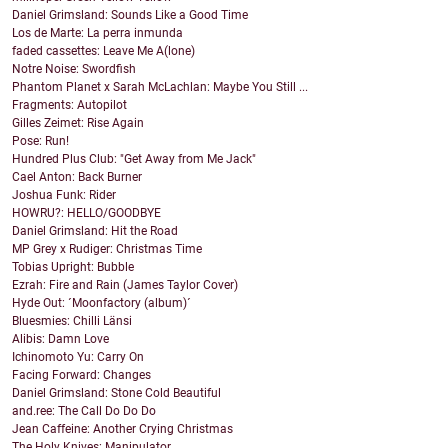
Daniel Grimsland: Sounds Like a Good Time
Los de Marte: La perra inmunda
faded cassettes: Leave Me A(lone)
Notre Noise: Swordfish
Phantom Planet x Sarah McLachlan: Maybe You Still ...
Fragments: Autopilot
Gilles Zeimet: Rise Again
Pose: Run!
Hundred Plus Club: "Get Away from Me Jack"
Cael Anton: Back Burner
Joshua Funk: Rider
HOWRU?: HELLO/GOODBYE
Daniel Grimsland: Hit the Road
MP Grey x Rudiger: Christmas Time
Tobias Upright: Bubble
Ezrah: Fire and Rain (James Taylor Cover)
Hyde Out: ´Moonfactory (album)´
Bluesmies: Chilli Länsi
Alibis: Damn Love
Ichinomoto Yu: Carry On
Facing Forward: Changes
Daniel Grimsland: Stone Cold Beautiful
and.ree: The Call Do Do Do
Jean Caffeine: Another Crying Christmas
The Holy Knives: Manipulator