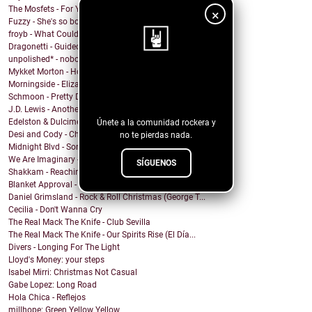
The Mosfets - For You
×
Fuzzy - She's so bored
froyb - What Could I Do To Deserve You?
Dragonetti - Guided by Stars
unpolished* - nobody knows
Mykket Morton - Home
¡Sigue nuestro
Morningside - Elizabeth
Schmoon - Pretty Darn Pretty
blog!
J.D. Lewis - Another Life
Edelston & Dulcimer - Call Me (Blondie Cover)
Únete a la comunidad rockera y
Desi and Cody - Chanticleer
no te pierdas nada.
Midnight Blvd - Some other day
We Are Imaginary - Pinkish Hue
SÍGUENOS
Shakkam - Reaching the Skies
Blanket Approval - Hot Sweaty Summer
Daniel Grimsland - Rock & Roll Christmas (George T...
Cecilia - Don't Wanna Cry
The Real Mack The Knife - Club Sevilla
The Real Mack The Knife - Our Spirits Rise (El Día...
Divers - Longing For The Light
Lloyd's Money: your steps
Isabel Mirri: Christmas Not Casual
Gabe Lopez: Long Road
Hola Chica - Reflejos
millhope: Green Yellow Yellow