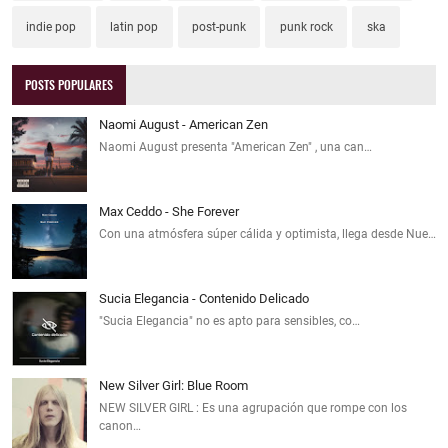
indie pop
latin pop
post-punk
punk rock
ska
POSTS POPULARES
Naomi August - American Zen
Naomi August presenta "American Zen" , una can…
Max Ceddo - She Forever
Con una atmósfera súper cálida y optimista, llega desde Nue…
Sucia Elegancia - Contenido Delicado
"Sucia Elegancia" no es apto para sensibles, co…
New Silver Girl: Blue Room
NEW SILVER GIRL : Es una agrupación que rompe con los
canon…