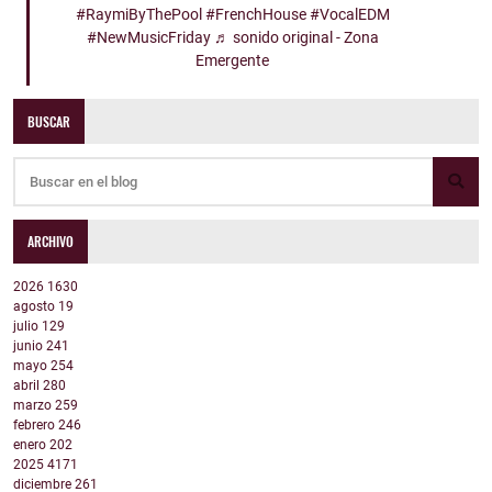
#RaymiByThePool
#FrenchHouse
#VocalEDM
#NewMusicFriday
♬ sonido original - Zona
Emergente
BUSCAR
ARCHIVO
2026
1630
agosto
19
julio
129
junio
241
mayo
254
abril
280
marzo
259
febrero
246
enero
202
2025
4171
diciembre
261