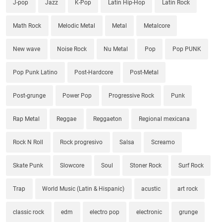
J-pop
Jazz
K-Pop
Latin Hip-Hop
Latin Rock
Math Rock
Melodic Metal
Metal
Metalcore
New wave
Noise Rock
Nu Metal
Pop
Pop PUNK
Pop Punk Latino
Post-Hardcore
Post-Metal
Post-grunge
Power Pop
Progressive Rock
Punk
Rap Metal
Reggae
Reggaeton
Regional mexicana
Rock N Roll
Rock progresivo
Salsa
Screamo
Skate Punk
Slowcore
Soul
Stoner Rock
Surf Rock
Trap
World Music (Latin & Hispanic)
acustic
art rock
classic rock
edm
electro pop
electronic
grunge