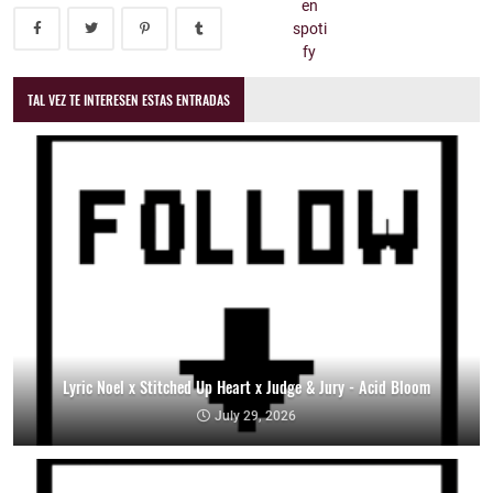
TAL VEZ TE INTERESEN ESTAS ENTRADAS
Lyric Noel x Stitched Up Heart x Judge & Jury - Acid Bloom
July 29, 2026