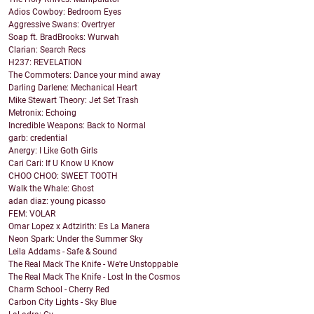
Adios Cowboy: Bedroom Eyes
Aggressive Swans: Overtryer
Soap ft. BradBrooks: Wurwah
Clarian: Search Recs
H237: REVELATION
The Commoters: Dance your mind away
Darling Darlene: Mechanical Heart
Mike Stewart Theory: Jet Set Trash
Metronix: Echoing
Incredible Weapons: Back to Normal
garb: credential
Anergy: I Like Goth Girls
Cari Cari: If U Know U Know
CHOO CHOO: SWEET TOOTH
Walk the Whale: Ghost
adan diaz: young picasso
FEM: VOLAR
Omar Lopez x Adtzirith: Es La Manera
Neon Spark: Under the Summer Sky
Leila Addams - Safe & Sound
The Real Mack The Knife - We're Unstoppable
The Real Mack The Knife - Lost In the Cosmos
Charm School - Cherry Red
Carbon City Lights - Sky Blue