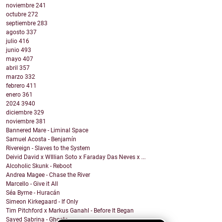
noviembre
241
octubre
272
septiembre
283
agosto
337
julio
416
junio
493
mayo
407
abril
357
marzo
332
febrero
411
enero
361
2024
3940
diciembre
329
noviembre
381
Bannered Mare - Liminal Space
Samuel Acosta - Benjamín
Rivereign - Slaves to the System
Deivid David x WIllian Soto x Faraday Das Neves x ...
Alcoholic Skunk - Reboot
Andrea Magee - Chase the River
Marcello - Give it All
Séa Byrne - Huracán
Simeon Kirkegaard - If Only
Tim Pitchford x Markus Ganahl - Before It Began
Sayed Sabrina - Ghosts