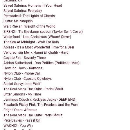
LaLadra: Cv
Sayed Sabrina: Home is in Your Head
Sayed Sabrina: Everyday
Permadeaf: The Lights of Ghosts
Cutta: Mr.Pumpkin
Walt Phelan: Weight of the World
SIRENX - 'Tis the damn season (Taylor Swift Cover)
Waterfront - Last Christmas (Wham! Cover)
The Sea At Midnight - Wait For Rain
Ablaze - It's a Most Wonderful Time for a Beer
Vendredi sur Mer x Hanni El Khatib - Hard
Coyote Fire - Seventy-Three
Adrian Sutherland - Don Politico (Politician Man)
Howling Hawk - Ramona
Nylon Club - Phone Call
Nylon Club - Capsule Cowboys
Social Gravy: Lone Wolf
The Real Mack The Knife - Paris Séduit
Bitter Lemons - My Time
Jennings Couch x Reckless Jacks - DEEP END
Elisabeth Pixley-Fink: The Fearless and the Pure
Fright Years: Aftersun
The Real Mack The Knife: Paris Séduit
Pete Davies - Pass it On
WACHO! - You Win