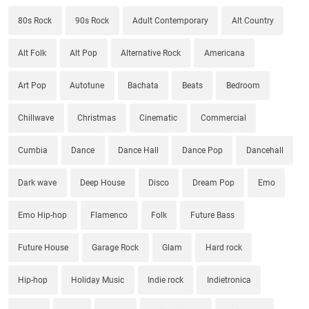
80s Rock
90s Rock
Adult Contemporary
Alt Country
Alt Folk
Alt Pop
Alternative Rock
Americana
Art Pop
Autotune
Bachata
Beats
Bedroom
Chillwave
Christmas
Cinematic
Commercial
Cumbia
Dance
Dance Hall
Dance Pop
Dancehall
Dark wave
Deep House
Disco
Dream Pop
Emo
Emo Hip-hop
Flamenco
Folk
Future Bass
Future House
Garage Rock
Glam
Hard rock
Hip-hop
Holiday Music
Indie rock
Indietronica