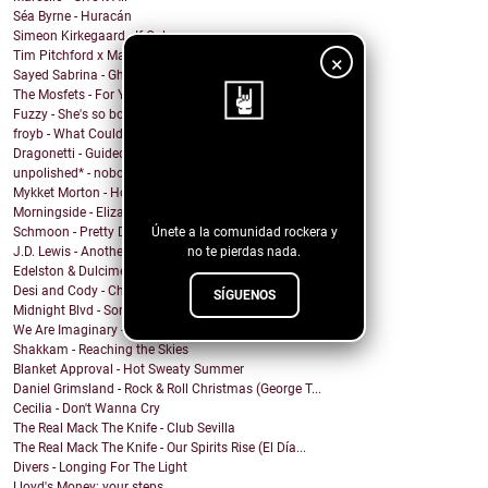
Séa Byrne - Huracán
Simeon Kirkegaard - If Only
Tim Pitchford x Markus Ganahl - Before It Began
×
Sayed Sabrina - Ghosts
The Mosfets - For You
Fuzzy - She's so bored
froyb - What Could I Do To Deserve You?
Dragonetti - Guided by Stars
¡Sigue nuestro
unpolished* - nobody knows
blog!
Mykket Morton - Home
Morningside - Elizabeth
Únete a la comunidad rockera y
Schmoon - Pretty Darn Pretty
no te pierdas nada.
J.D. Lewis - Another Life
Edelston & Dulcimer - Call Me (Blondie Cover)
Desi and Cody - Chanticleer
SÍGUENOS
Midnight Blvd - Some other day
We Are Imaginary - Pinkish Hue
Shakkam - Reaching the Skies
Blanket Approval - Hot Sweaty Summer
Daniel Grimsland - Rock & Roll Christmas (George T...
Cecilia - Don't Wanna Cry
The Real Mack The Knife - Club Sevilla
The Real Mack The Knife - Our Spirits Rise (El Día...
Divers - Longing For The Light
Lloyd's Money: your steps