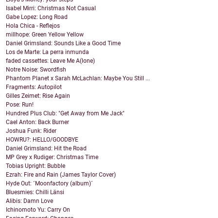
Isabel Mirri: Christmas Not Casual
Gabe Lopez: Long Road
Hola Chica - Reflejos
millhope: Green Yellow Yellow
Daniel Grimsland: Sounds Like a Good Time
Los de Marte: La perra inmunda
faded cassettes: Leave Me A(lone)
Notre Noise: Swordfish
Phantom Planet x Sarah McLachlan: Maybe You Still ...
Fragments: Autopilot
Gilles Zeimet: Rise Again
Pose: Run!
Hundred Plus Club: "Get Away from Me Jack"
Cael Anton: Back Burner
Joshua Funk: Rider
HOWRU?: HELLO/GOODBYE
Daniel Grimsland: Hit the Road
MP Grey x Rudiger: Christmas Time
Tobias Upright: Bubble
Ezrah: Fire and Rain (James Taylor Cover)
Hyde Out: ´Moonfactory (album)´
Bluesmies: Chilli Länsi
Alibis: Damn Love
Ichinomoto Yu: Carry On