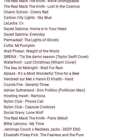
The Real Mack The Knife - We're Unstoppable
The Real Mack The Knife - Lost In the Cosmos
Charm School - Cherry Red
Carbon City Lights - Sky Blue
LaLadra: Cv
Sayed Sabrina: Home is in Your Head
Sayed Sabrina: Everyday
Permadeaf: The Lights of Ghosts
Cutta: Mr.Pumpkin
Walt Phelan: Weight of the World
SIRENX - 'Tis the damn season (Taylor Swift Cover)
Waterfront - Last Christmas (Wham! Cover)
The Sea At Midnight - Wait For Rain
Ablaze - It's a Most Wonderful Time for a Beer
Vendredi sur Mer x Hanni El Khatib - Hard
Coyote Fire - Seventy-Three
Adrian Sutherland - Don Politico (Politician Man)
Howling Hawk - Ramona
Nylon Club - Phone Call
Nylon Club - Capsule Cowboys
Social Gravy: Lone Wolf
The Real Mack The Knife - Paris Séduit
Bitter Lemons - My Time
Jennings Couch x Reckless Jacks - DEEP END
Elisabeth Pixley-Fink: The Fearless and the Pure