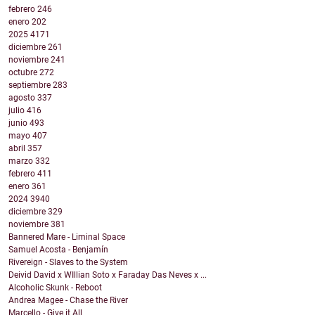
febrero
246
enero
202
2025
4171
diciembre
261
noviembre
241
octubre
272
septiembre
283
agosto
337
julio
416
junio
493
mayo
407
abril
357
marzo
332
febrero
411
enero
361
2024
3940
diciembre
329
noviembre
381
Bannered Mare - Liminal Space
Samuel Acosta - Benjamín
Rivereign - Slaves to the System
Deivid David x WIllian Soto x Faraday Das Neves x ...
Alcoholic Skunk - Reboot
Andrea Magee - Chase the River
Marcello - Give it All