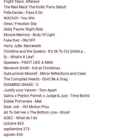
Fright Years: Aftersun
The Real Mack The Knife: Paris Séduit
Pete Davies - Pass it On
WACHO! - You Win
Gwac: Freudian Slip
Abby Payne: Night Ride
Muscle Memory - Body Of Light
Fake Dad - ON/OFF
Harry JyBe: Marrakesh
Christine and the Queens - It's Ok To Cry (hôtel p...
Sr. - What's It Like?
Speakers - FIGHT LIKE A MAN
Maverick Smith - Kid at Christmas
SubLuminal Moonlit - Mirror Reflections and Cake
The Corrupted Hearts - Don't Be A Drag
DIAMØND SNAKE - V.
Justify your Venom - Torn Apart
Saliva x Peyton Parrish x Judge & Jury - Time Bomb
Estela Primavera - Miel
Desk Job. - Wii Motion Plus
All To Get Her x The Bottom Line - Ghost
AOEC - What do I do
octubre
403
septiembre
373
agosto
434