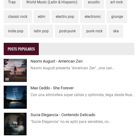
Trap
World Music (Latin & Hispanic)
acustic
art rock
classic rock
edm
electro pop
electronic
grunge
indie pop
latin pop
post-punk
punk rock
ska
POSTS POPULARES
Naomi August - American Zen
Naomi August presenta "American Zen" , una can…
Max Ceddo - She Forever
Con una atmósfera súper cálida y optimista, llega desde Nue…
Sucia Elegancia - Contenido Delicado
"Sucia Elegancia" no es apto para sensibles, co…