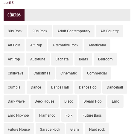
abril
3
GÉNEROS
80s Rock
90s Rock
Adult Contemporary
Alt Country
Alt Folk
Alt Pop
Alternative Rock
Americana
Art Pop
Autotune
Bachata
Beats
Bedroom
Chillwave
Christmas
Cinematic
Commercial
Cumbia
Dance
Dance Hall
Dance Pop
Dancehall
Dark wave
Deep House
Disco
Dream Pop
Emo
Emo Hip-hop
Flamenco
Folk
Future Bass
Future House
Garage Rock
Glam
Hard rock