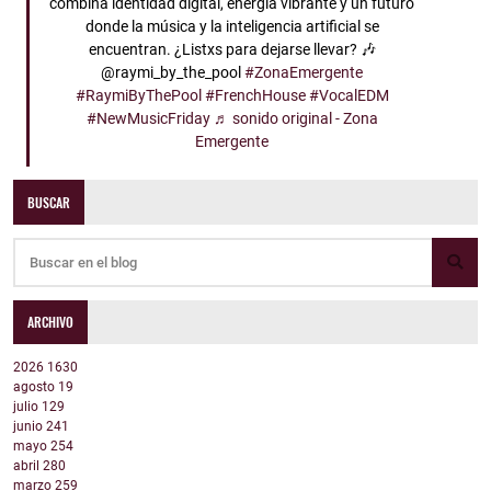
combina identidad digital, energía vibrante y un futuro
donde la música y la inteligencia artificial se
encuentran. ¿Listxs para dejarse llevar? 🎶
@raymi_by_the_pool
#ZonaEmergente
#RaymiByThePool
#FrenchHouse
#VocalEDM
#NewMusicFriday
♬ sonido original - Zona
Emergente
BUSCAR
ARCHIVO
2026
1630
agosto
19
julio
129
junio
241
mayo
254
abril
280
marzo
259