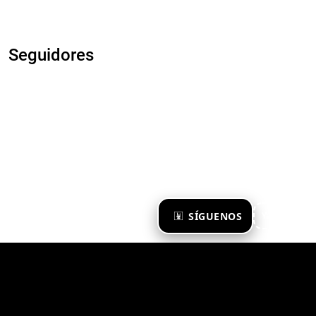
Seguidores
×
SÍGUENOS
Ya te sigo