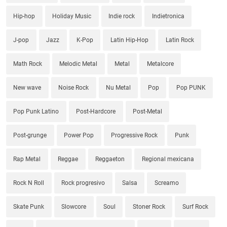
Hip-hop
Holiday Music
Indie rock
Indietronica
J-pop
Jazz
K-Pop
Latin Hip-Hop
Latin Rock
Math Rock
Melodic Metal
Metal
Metalcore
New wave
Noise Rock
Nu Metal
Pop
Pop PUNK
Pop Punk Latino
Post-Hardcore
Post-Metal
Post-grunge
Power Pop
Progressive Rock
Punk
Rap Metal
Reggae
Reggaeton
Regional mexicana
Rock N Roll
Rock progresivo
Salsa
Screamo
Skate Punk
Slowcore
Soul
Stoner Rock
Surf Rock