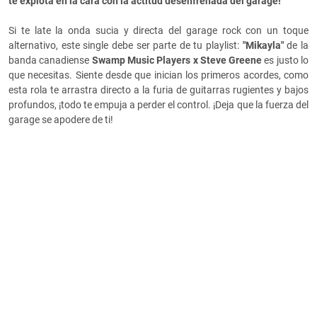
te explota en la cara con la actitud desenfrenada del garage!
Si te late la onda sucia y directa del garage rock con un toque
alternativo, este single debe ser parte de tu playlist:
"Mikayla"
de la
banda canadiense
Swamp Music Players x Steve Greene
es justo lo
que necesitas. Siente desde que inician los primeros acordes, como
esta rola te arrastra directo a la furia de guitarras rugientes y bajos
profundos, ¡todo te empuja a perder el control. ¡Deja que la fuerza del
garage se apodere de ti!