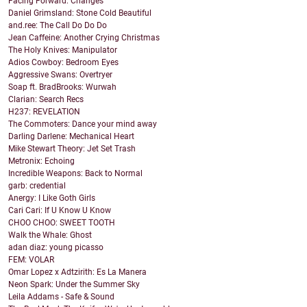
Facing Forward: Changes
Daniel Grimsland: Stone Cold Beautiful
and.ree: The Call Do Do Do
Jean Caffeine: Another Crying Christmas
The Holy Knives: Manipulator
Adios Cowboy: Bedroom Eyes
Aggressive Swans: Overtryer
Soap ft. BradBrooks: Wurwah
Clarian: Search Recs
H237: REVELATION
The Commoters: Dance your mind away
Darling Darlene: Mechanical Heart
Mike Stewart Theory: Jet Set Trash
Metronix: Echoing
Incredible Weapons: Back to Normal
garb: credential
Anergy: I Like Goth Girls
Cari Cari: If U Know U Know
CHOO CHOO: SWEET TOOTH
Walk the Whale: Ghost
adan diaz: young picasso
FEM: VOLAR
Omar Lopez x Adtzirith: Es La Manera
Neon Spark: Under the Summer Sky
Leila Addams - Safe & Sound