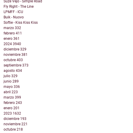
Suze Vejo - Simple Road
Fly Right - The Line
LPMFF - ICU
Buik - Nuovo
Softie - Kiss Kiss Kiss
marzo
332
febrero
411
enero
361
2024
3940
diciembre
329
noviembre
381
octubre
403
septiembre
373
agosto
434
julio
329
junio
289
mayo
336
abril
223
marzo
399
febrero
243
enero
201
2023
1632
diciembre
193
noviembre
221
octubre
218