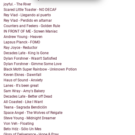
joyful. - The River
Scared Little Toaster - NO DECAF
Rey Vlad - Llegando al puerto
Rey Vlad - Perdido en altamar
Counters and Feelers - Golden Rule
IN FRONT OF ME - Screen Maniac
Andrew Young - Heaven
Lapsus Planck - FOMO
Ray Joyce - Reductor
Decades Late - King Is Gone
Dylan Forshner - Wasn't Satisfied
Dylan Forshner - Gimme Some Love
Black Moth Super Rainbow - Unknown Potion
Keven Eknes - Dawnfall
Haus of Sound - Anxiety
Lanes - It's been great
Sam Wray - Amy's Bakery
Decades Late - Better off Dead
All Coasted - Like I Want
Teana - Sagrada Bendición
Space Angel - The Wolves of Reigate
Steve Young - Midnight Dreamer
Von Veh - Floating
Beto Hdz - Sólo Un Mes
Glory of Deliverance - Hope & Pray