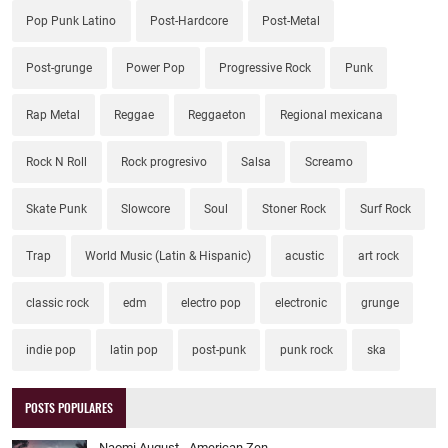
Pop Punk Latino
Post-Hardcore
Post-Metal
Post-grunge
Power Pop
Progressive Rock
Punk
Rap Metal
Reggae
Reggaeton
Regional mexicana
Rock N Roll
Rock progresivo
Salsa
Screamo
Skate Punk
Slowcore
Soul
Stoner Rock
Surf Rock
Trap
World Music (Latin & Hispanic)
acustic
art rock
classic rock
edm
electro pop
electronic
grunge
indie pop
latin pop
post-punk
punk rock
ska
POSTS POPULARES
Naomi August - American Zen