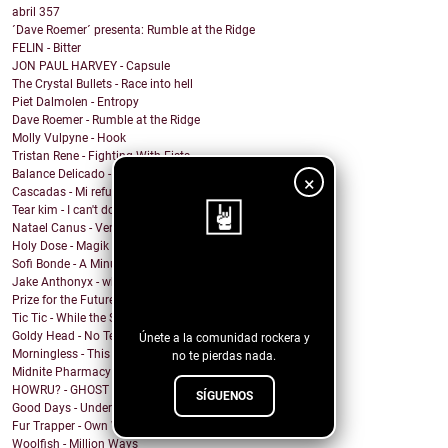
abril
357
´Dave Roemer´ presenta: Rumble at the Ridge
FELIN - Bitter
JON PAUL HARVEY - Capsule
The Crystal Bullets - Race into hell
Piet Dalmolen - Entropy
Dave Roemer - Rumble at the Ridge
Molly Vulpyne - Hook
Tristan Rene - Fighting With Fists
Balance Delicado - Algo en ti
×
Cascadas - Mi refugio
Tear kim - I can't do anything
Natael Canus - Versatile (2022 Remastered) (Remix ...
Holy Dose - Magik
Sofi Bonde - A Minute
¡Sigue nuestro
Jake Anthonyx - what happened to yesterday?
Prize for the Future - Farewell
blog!
Tic Tic - While the Shadows Grow
Goldy Head - No Tengo Problema (Contigo)
Únete a la comunidad rockera y
Morningless - This Party
no te pierdas nada.
Midnite Pharmacy - Becoming
HOWRU? - GHOST
SÍGUENOS
Good Days - Undertow
Fur Trapper - Own Worst Enemy
Woolfish - Million Ways