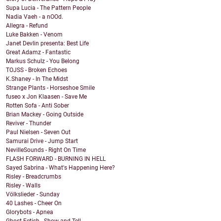
Supa Lucia - The Pattern People
Nadia Vaeh - a nOOd.
Allegra - Refund
Luke Bakken - Venom
Janet Devlin presenta: Best Life
Great Adamz - Fantastic
Markus Schulz - You Belong
TOJSS - Broken Echoes
K.Shaney - In The Midst
Strange Plants - Horseshoe Smile
fuseo x Jon Klaasen - Save Me
Rotten Sofa - Anti Sober
Brian Mackey - Going Outside
Reviver - Thunder
Paul Nielsen - Seven Out
Samurai Drive - Jump Start
NevilleSounds - Right On Time
FLASH FORWARD - BURNING IN HELL
Sayed Sabrina - What's Happening Here?
Risley - Breadcrumbs
Risley - Walls
Völkslieder - Sunday
40 Lashes - Cheer On
Glorybots - Apnea