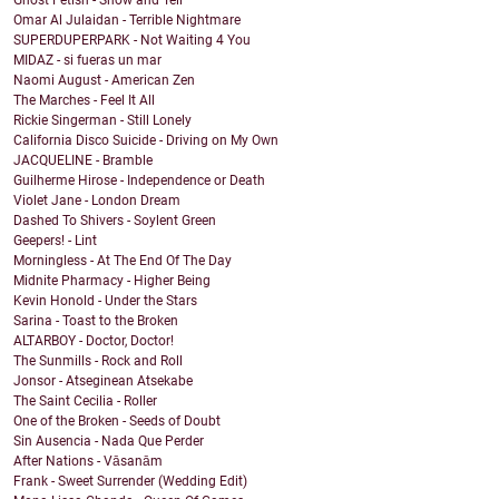
Ghost Fetish - Show and Tell
Omar Al Julaidan - Terrible Nightmare
SUPERDUPERPARK - Not Waiting 4 You
MIDAZ - si fueras un mar
Naomi August - American Zen
The Marches - Feel It All
Rickie Singerman - Still Lonely
California Disco Suicide - Driving on My Own
JACQUELINE - Bramble
Guilherme Hirose - Independence or Death
Violet Jane - London Dream
Dashed To Shivers - Soylent Green
Geepers! - Lint
Morningless - At The End Of The Day
Midnite Pharmacy - Higher Being
Kevin Honold - Under the Stars
Sarina - Toast to the Broken
ALTARBOY - Doctor, Doctor!
The Sunmills - Rock and Roll
Jonsor - Atseginean Atsekabe
The Saint Cecilia - Roller
One of the Broken - Seeds of Doubt
Sin Ausencia - Nada Que Perder
After Nations - Vāsanām
Frank - Sweet Surrender (Wedding Edit)