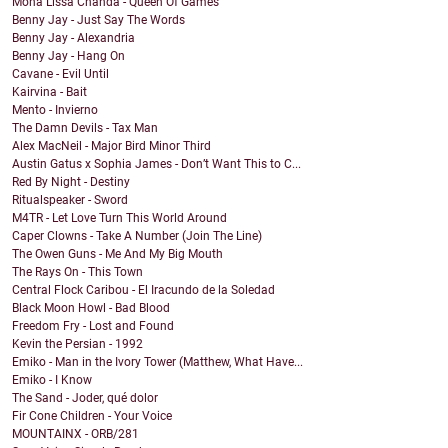
Mona Lissa Chanda - Queen Of Games
Benny Jay - Just Say The Words
Benny Jay - Alexandria
Benny Jay - Hang On
Cavane - Evil Until
Kairvina - Bait
Mento - Invierno
The Damn Devils - Tax Man
Alex MacNeil - Major Bird Minor Third
Austin Gatus x Sophia James - Don’t Want This to C...
Red By Night - Destiny
Ritualspeaker - Sword
M4TR - Let Love Turn This World Around
Caper Clowns - Take A Number (Join The Line)
The Owen Guns - Me And My Big Mouth
The Rays On - This Town
Central Flock Caribou - El Iracundo de la Soledad
Black Moon Howl - Bad Blood
Freedom Fry - Lost and Found
Kevin the Persian - 1992
Emiko - Man in the Ivory Tower (Matthew, What Have...
Emiko - I Know
The Sand - Joder, qué dolor
Fir Cone Children - Your Voice
MOUNTAINX - ORB/281