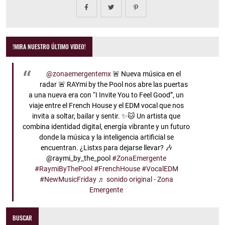
!MIRA NUESTRO ÚLTIMO VIDEO!
@zonaemergentemx
🚨 Nueva música en el
radar 🚨 RAYmi by the Pool nos abre las puertas
a una nueva era con “I Invite You to Feel Good”, un
viaje entre el French House y el EDM vocal que nos
invita a soltar, bailar y sentir. ✨🐱 Un artista que
combina identidad digital, energía vibrante y un futuro
donde la música y la inteligencia artificial se
encuentran. ¿Listxs para dejarse llevar? 🎶
@raymi_by_the_pool
#ZonaEmergente
#RaymiByThePool
#FrenchHouse
#VocalEDM
#NewMusicFriday
♬ sonido original - Zona
Emergente
BUSCAR