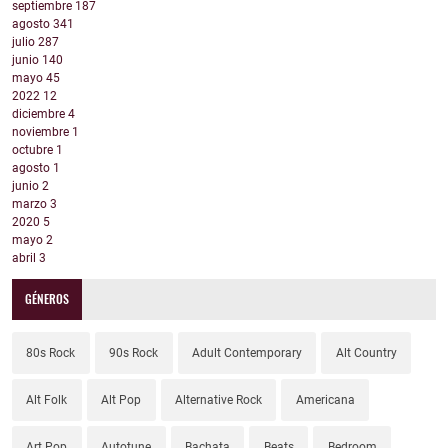
septiembre
187
agosto
341
julio
287
junio
140
mayo
45
2022
12
diciembre
4
noviembre
1
octubre
1
agosto
1
junio
2
marzo
3
2020
5
mayo
2
abril
3
GÉNEROS
80s Rock
90s Rock
Adult Contemporary
Alt Country
Alt Folk
Alt Pop
Alternative Rock
Americana
Art Pop
Autotune
Bachata
Beats
Bedroom