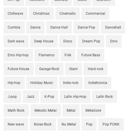
Chillwave
Christmas
Cinematic
Commercial
Cumbia
Dance
Dance Hall
Dance Pop
Dancehall
Dark wave
Deep House
Disco
Dream Pop
Emo
Emo Hip-hop
Flamenco
Folk
Future Bass
Future House
Garage Rock
Glam
Hard rock
Hip-hop
Holiday Music
Indie rock
Indietronica
J-pop
Jazz
K-Pop
Latin Hip-Hop
Latin Rock
Math Rock
Melodic Metal
Metal
Metalcore
New wave
Noise Rock
Nu Metal
Pop
Pop PUNK