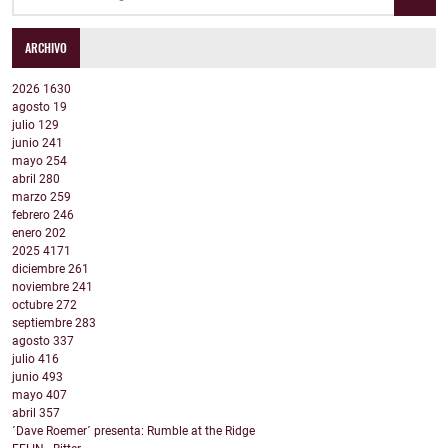
ARCHIVO
2026
1630
agosto
19
julio
129
junio
241
mayo
254
abril
280
marzo
259
febrero
246
enero
202
2025
4171
diciembre
261
noviembre
241
octubre
272
septiembre
283
agosto
337
julio
416
junio
493
mayo
407
abril
357
´Dave Roemer´ presenta: Rumble at the Ridge