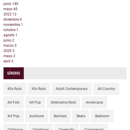
junio
140
mayo
45
2022
12
diciembre
4
noviembre
1
octubre
1
agosto
1
junio
2
marzo
3
2020
5
mayo
2
abril
3
GÉNEROS
80s Rock
90s Rock
Adult Contemporary
Alt Country
Alt Folk
Alt Pop
Alternative Rock
Americana
Art Pop
Autotune
Bachata
Beats
Bedroom
Chillwave
Christmas
Cinematic
Commercial