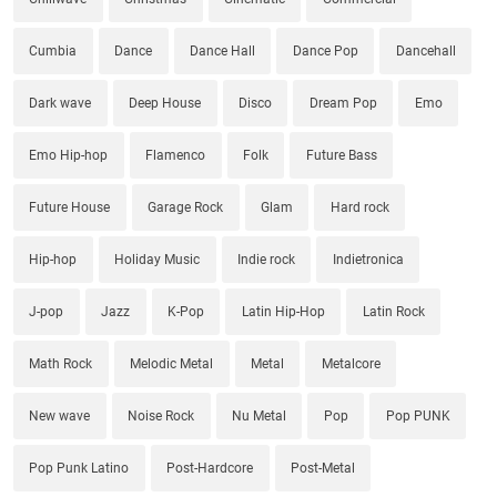
Cumbia
Dance
Dance Hall
Dance Pop
Dancehall
Dark wave
Deep House
Disco
Dream Pop
Emo
Emo Hip-hop
Flamenco
Folk
Future Bass
Future House
Garage Rock
Glam
Hard rock
Hip-hop
Holiday Music
Indie rock
Indietronica
J-pop
Jazz
K-Pop
Latin Hip-Hop
Latin Rock
Math Rock
Melodic Metal
Metal
Metalcore
New wave
Noise Rock
Nu Metal
Pop
Pop PUNK
Pop Punk Latino
Post-Hardcore
Post-Metal