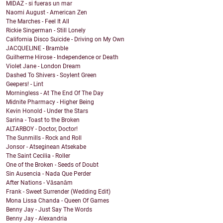
MIDAZ - si fueras un mar
Naomi August - American Zen
The Marches - Feel It All
Rickie Singerman - Still Lonely
California Disco Suicide - Driving on My Own
JACQUELINE - Bramble
Guilherme Hirose - Independence or Death
Violet Jane - London Dream
Dashed To Shivers - Soylent Green
Geepers! - Lint
Morningless - At The End Of The Day
Midnite Pharmacy - Higher Being
Kevin Honold - Under the Stars
Sarina - Toast to the Broken
ALTARBOY - Doctor, Doctor!
The Sunmills - Rock and Roll
Jonsor - Atseginean Atsekabe
The Saint Cecilia - Roller
One of the Broken - Seeds of Doubt
Sin Ausencia - Nada Que Perder
After Nations - Vāsanām
Frank - Sweet Surrender (Wedding Edit)
Mona Lissa Chanda - Queen Of Games
Benny Jay - Just Say The Words
Benny Jay - Alexandria