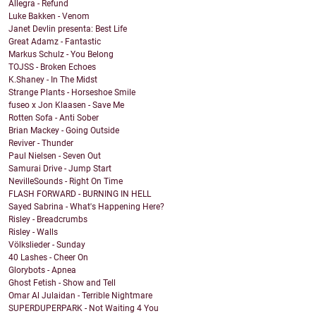
Allegra - Refund
Luke Bakken - Venom
Janet Devlin presenta: Best Life
Great Adamz - Fantastic
Markus Schulz - You Belong
TOJSS - Broken Echoes
K.Shaney - In The Midst
Strange Plants - Horseshoe Smile
fuseo x Jon Klaasen - Save Me
Rotten Sofa - Anti Sober
Brian Mackey - Going Outside
Reviver - Thunder
Paul Nielsen - Seven Out
Samurai Drive - Jump Start
NevilleSounds - Right On Time
FLASH FORWARD - BURNING IN HELL
Sayed Sabrina - What's Happening Here?
Risley - Breadcrumbs
Risley - Walls
Völkslieder - Sunday
40 Lashes - Cheer On
Glorybots - Apnea
Ghost Fetish - Show and Tell
Omar Al Julaidan - Terrible Nightmare
SUPERDUPERPARK - Not Waiting 4 You