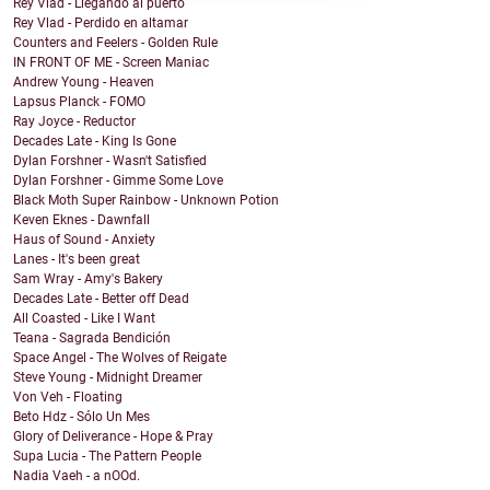
Rey Vlad - Llegando al puerto
Rey Vlad - Perdido en altamar
Counters and Feelers - Golden Rule
IN FRONT OF ME - Screen Maniac
Andrew Young - Heaven
Lapsus Planck - FOMO
Ray Joyce - Reductor
Decades Late - King Is Gone
Dylan Forshner - Wasn't Satisfied
Dylan Forshner - Gimme Some Love
Black Moth Super Rainbow - Unknown Potion
Keven Eknes - Dawnfall
Haus of Sound - Anxiety
Lanes - It's been great
Sam Wray - Amy's Bakery
Decades Late - Better off Dead
All Coasted - Like I Want
Teana - Sagrada Bendición
Space Angel - The Wolves of Reigate
Steve Young - Midnight Dreamer
Von Veh - Floating
Beto Hdz - Sólo Un Mes
Glory of Deliverance - Hope & Pray
Supa Lucia - The Pattern People
Nadia Vaeh - a nOOd.