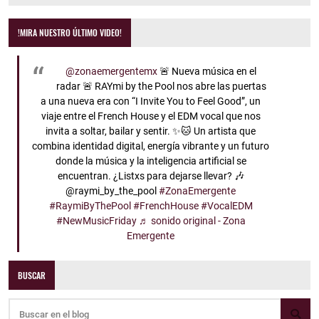
!MIRA NUESTRO ÚLTIMO VIDEO!
@zonaemergentemx
🚨 Nueva música en el
radar 🚨 RAYmi by the Pool nos abre las puertas
a una nueva era con “I Invite You to Feel Good”, un
viaje entre el French House y el EDM vocal que nos
invita a soltar, bailar y sentir. ✨🐱 Un artista que
combina identidad digital, energía vibrante y un futuro
donde la música y la inteligencia artificial se
encuentran. ¿Listxs para dejarse llevar? 🎶
@raymi_by_the_pool
#ZonaEmergente
#RaymiByThePool
#FrenchHouse
#VocalEDM
#NewMusicFriday
♬ sonido original - Zona
Emergente
BUSCAR