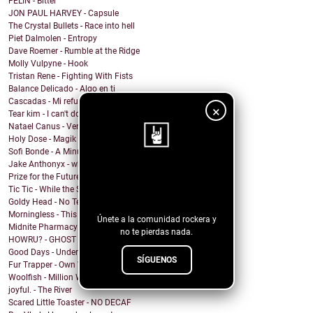
FELIN - Bitter
JON PAUL HARVEY - Capsule
The Crystal Bullets - Race into hell
Piet Dalmolen - Entropy
Dave Roemer - Rumble at the Ridge
Molly Vulpyne - Hook
Tristan Rene - Fighting With Fists
Balance Delicado - Algo en ti
Cascadas - Mi refugio
×
Tear kim - I can't do anything
Natael Canus - Versatile (2022 Remastered) (Remix ...
Holy Dose - Magik
Sofi Bonde - A Minute
Jake Anthonyx - what happened to yesterday?
¡Sigue nuestro
Prize for the Future - Farewell
Tic Tic - While the Shadows Grow
blog!
Goldy Head - No Tengo Problema (Contigo)
Morningless - This Party
Únete a la comunidad rockera y
Midnite Pharmacy - Becoming
no te pierdas nada.
HOWRU? - GHOST
Good Days - Undertow
SÍGUENOS
Fur Trapper - Own Worst Enemy
Woolfish - Million Ways
joyful. - The River
Scared Little Toaster - NO DECAF