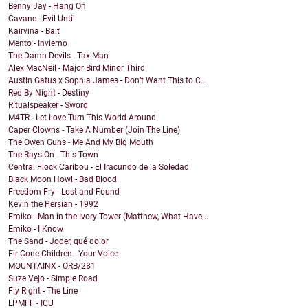
Benny Jay - Hang On
Cavane - Evil Until
Kairvina - Bait
Mento - Invierno
The Damn Devils - Tax Man
Alex MacNeil - Major Bird Minor Third
Austin Gatus x Sophia James - Don’t Want This to C...
Red By Night - Destiny
Ritualspeaker - Sword
M4TR - Let Love Turn This World Around
Caper Clowns - Take A Number (Join The Line)
The Owen Guns - Me And My Big Mouth
The Rays On - This Town
Central Flock Caribou - El Iracundo de la Soledad
Black Moon Howl - Bad Blood
Freedom Fry - Lost and Found
Kevin the Persian - 1992
Emiko - Man in the Ivory Tower (Matthew, What Have...
Emiko - I Know
The Sand - Joder, qué dolor
Fir Cone Children - Your Voice
MOUNTAINX - ORB/281
Suze Vejo - Simple Road
Fly Right - The Line
LPMFF - ICU