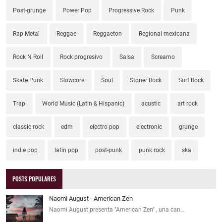
Post-grunge
Power Pop
Progressive Rock
Punk
Rap Metal
Reggae
Reggaeton
Regional mexicana
Rock N Roll
Rock progresivo
Salsa
Screamo
Skate Punk
Slowcore
Soul
Stoner Rock
Surf Rock
Trap
World Music (Latin & Hispanic)
acustic
art rock
classic rock
edm
electro pop
electronic
grunge
indie pop
latin pop
post-punk
punk rock
ska
POSTS POPULARES
Naomi August - American Zen
Naomi August presenta "American Zen" , una can…