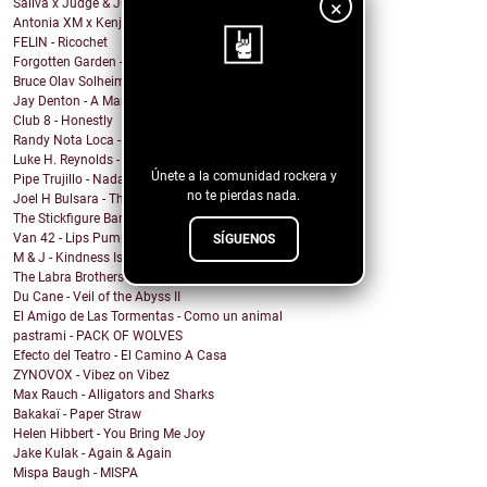
×
Saliva x Judge & Jury - Sadistic Love
Antonia XM x Kenji Araki - Breakfree
FELIN - Ricochet
Forgotten Garden - Rain
Bruce Olav Solheim - Down and Out for Love
Jay Denton - A Man's Gotta Choose
¡Sigue nuestro
Club 8 - Honestly
blog!
Randy Nota Loca - Me Alejo
Luke H. Reynolds - House I used to live in
Únete a la comunidad rockera y
Pipe Trujillo - Nada De Nada
no te pierdas nada.
Joel H Bulsara - The Tarot (Single Version)
The Stickfigure Band - Content
Van 42 - Lips Pumping (Wolfgang Amadeus Mozart Cover)
SÍGUENOS
M & J - Kindness Is Back in Fashion
The Labra Brothers - Make You Feel Better
Du Cane - Veil of the Abyss II
El Amigo de Las Tormentas - Como un animal
pastrami - PACK OF WOLVES
Efecto del Teatro - El Camino A Casa
ZYNOVOX - Vibez on Vibez
Max Rauch - Alligators and Sharks
Bakakaï - Paper Straw
Helen Hibbert - You Bring Me Joy
Jake Kulak - Again & Again
Mispa Baugh - MISPA