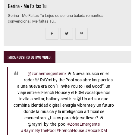
Gerina - Me Faltas Tu
Gerina - Me Faltas Tu Lejos de ser una balada romántica
convencional, Me faltas Tú…
!MIRA NUESTRO ÚLTIMO VIDEO!
@zonaemergentemx
🚨 Nueva música en el
radar 🚨 RAYmi by the Pool nos abre las puertas
a una nueva era con “I Invite You to Feel Good”, un
viaje entre el French House y el EDM vocal que nos
invita a soltar, bailar y sentir. ✨🐱 Un artista que
combina identidad digital, energía vibrante y un futuro
donde la música y la inteligencia artificial se
encuentran. ¿Listxs para dejarse llevar? 🎶
@raymi_by_the_pool
#ZonaEmergente
#RaymiByThePool
#FrenchHouse
#VocalEDM