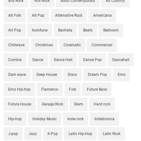
80s Rock
90s Rock
Adult Contemporary
Alt Country
Alt Folk
Alt Pop
Alternative Rock
Americana
Art Pop
Autotune
Bachata
Beats
Bedroom
Chillwave
Christmas
Cinematic
Commercial
Cumbia
Dance
Dance Hall
Dance Pop
Dancehall
Dark wave
Deep House
Disco
Dream Pop
Emo
Emo Hip-hop
Flamenco
Folk
Future Bass
Future House
Garage Rock
Glam
Hard rock
Hip-hop
Holiday Music
Indie rock
Indietronica
J-pop
Jazz
K-Pop
Latin Hip-Hop
Latin Rock