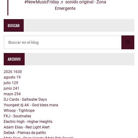
#NewMusicFriday
♬ sonido original - Zona
Emergente
BUSCAR
ARCHIVO
2026
1630
agosto
19
julio
129
junio
241
mayo
254
DJ Cards - Saltwater Days
Youngest dj AK - God bless mara
Whoop - Tightrope
FKJ - Soulmates
Electric High - Higher Heights
Adam Elias - Red Light Alert
DeGeA - Piernas de patito