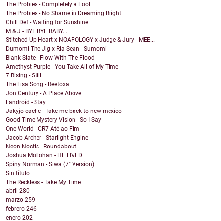
The Probies - Completely a Fool
The Probies - No Shame in Dreaming Bright
Chill Def - Waiting for Sunshine
M & J - BYE BYE BABY...
Stitched Up Heart x NOAPOLOGY x Judge & Jury - MEE...
Dumomi The Jig x Ria Sean - Sumomi
Blank Slate - Flow With The Flood
Amethyst Purple - You Take All of My Time
7 Rising - Still
The Lisa Song - Reetoxa
Jon Century - A Place Above
Landroid - Stay
Jakyjo cache - Take me back to new mexico
Good Time Mystery Vision - So I Say
One World - CR7 Até ao Fim
Jacob Archer - Starlight Engine
Neon Noctis - Roundabout
Joshua Mollohan - HE LIVED
Spiny Norman - Siwa (7" Version)
Sin título
The Reckless - Take My Time
abril
280
marzo
259
febrero
246
enero
202