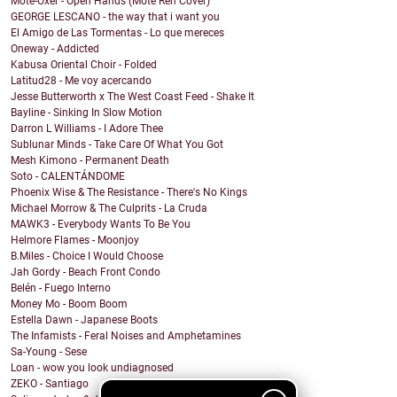
Mote-Oxer - Open Hands (Mote Reh Cover)
GEORGE LESCANO - the way that i want you
El Amigo de Las Tormentas - Lo que mereces
Oneway - Addicted
Kabusa Oriental Choir - Folded
Latitud28 - Me voy acercando
Jesse Butterworth x The West Coast Feed - Shake It
Bayline - Sinking In Slow Motion
Darron L Williams - I Adore Thee
Sublunar Minds - Take Care Of What You Got
Mesh Kimono - Permanent Death
Soto - CALENTÁNDOME
Phoenix Wise & The Resistance - There's No Kings
Michael Morrow & The Culprits - La Cruda
MAWK3 - Everybody Wants To Be You
Helmore Flames - Moonjoy
B.Miles - Choice I Would Choose
Jah Gordy - Beach Front Condo
Belén - Fuego Interno
Money Mo - Boom Boom
Estella Dawn - Japanese Boots
The Infamists - Feral Noises and Amphetamines
Sa-Young - Sese
Loan - wow you look undiagnosed
ZEKO - Santiago