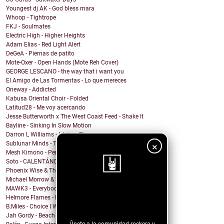
Youngest dj AK - God bless mara
Whoop - Tightrope
FKJ - Soulmates
Electric High - Higher Heights
Adam Elias - Red Light Alert
DeGeA - Piernas de patito
Mote-Oxer - Open Hands (Mote Reh Cover)
GEORGE LESCANO - the way that i want you
El Amigo de Las Tormentas - Lo que mereces
Oneway - Addicted
Kabusa Oriental Choir - Folded
Latitud28 - Me voy acercando
Jesse Butterworth x The West Coast Feed - Shake It
Bayline - Sinking In Slow Motion
Darron L Williams - I Adore Thee
Sublunar Minds - Take Care Of What You Got
×
Mesh Kimono - Permanent Death
Soto - CALENTÁNDOME
Phoenix Wise & The Resistance - There's No Kings
Michael Morrow & The Culprits - La Cruda
MAWK3 - Everybody Wants To Be You
¡Sigue nuestro
Helmore Flames - Moonjoy
blog!
B.Miles - Choice I Would Choose
Jah Gordy - Beach Front Condo