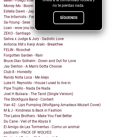
Únete a la comunidad rockera y
Belén - Fuego Interno
no te pierdas nada.
Money Mo - Boom Boom
Estella Dawn - Japanese Boots
The Infamists - Feral Noises and Amphetamines
SÍGUENOS
Sa-Young - Sese
Loan - wow you look undiagnosed
ZEKO - Santiago
Saliva x Judge & Jury - Sadistic Love
Antonia XM x Kenji Araki - Breakfree
FELIN - Ricochet
Forgotten Garden - Rain
Bruce Olav Solheim - Down and Out for Love
Jay Denton - A Man's Gotta Choose
Club 8 - Honestly
Randy Nota Loca - Me Alejo
Luke H. Reynolds - House I used to live in
Pipe Trujillo - Nada De Nada
Joel H Bulsara - The Tarot (Single Version)
The Stickfigure Band - Content
Van 42 - Lips Pumping (Wolfgang Amadeus Mozart Cover)
M & J - Kindness Is Back in Fashion
The Labra Brothers - Make You Feel Better
Du Cane - Veil of the Abyss II
El Amigo de Las Tormentas - Como un animal
pastrami - PACK OF WOLVES