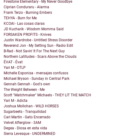
Firestone Elementary - My Never Goodbye
Ciprian Conduraru - Alarma
Frank Terzo - Burning Embers
TEHYA - Burn for Me
KCOAI - Las cosas claras
JD Kucharik - Wisdom Momma Said
FORSAKEN PROFITS - Knives
Justin Wardrobe - Untitled Stress Disorder
Reverend Jon - My Setting Sun - Radio Edit
B-Rad - Not Savin' It For The Next Guy
Northern Latitudes - Scars Above the Clouds
ÉVAT - Évat
Yari M - OTLP
Michelle Esponisa - mensajes confusos
Michael Bryson - Sunday in Central Park
Gennah Gennah - God's own
The Weight Between - Me
Scott "Matchmaker" Michaels - THEY LIT THE MATCH
Yari M - Adicta
Joshua Mollohan - WILD HORSES
Sugarbeets - Tranquilidad
Carl Martin - Gato Encerrado
Velvet Afterglow - 3AM
Degea - Diosa en esta vida
Sierra Levesque - UNDERMINED