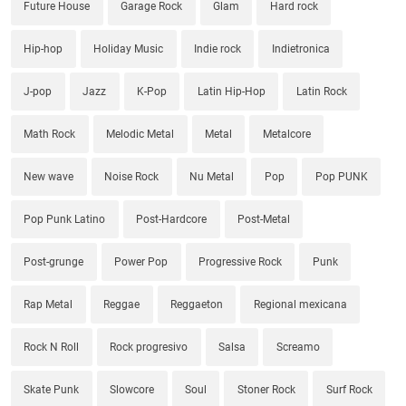
Future House
Garage Rock
Glam
Hard rock
Hip-hop
Holiday Music
Indie rock
Indietronica
J-pop
Jazz
K-Pop
Latin Hip-Hop
Latin Rock
Math Rock
Melodic Metal
Metal
Metalcore
New wave
Noise Rock
Nu Metal
Pop
Pop PUNK
Pop Punk Latino
Post-Hardcore
Post-Metal
Post-grunge
Power Pop
Progressive Rock
Punk
Rap Metal
Reggae
Reggaeton
Regional mexicana
Rock N Roll
Rock progresivo
Salsa
Screamo
Skate Punk
Slowcore
Soul
Stoner Rock
Surf Rock