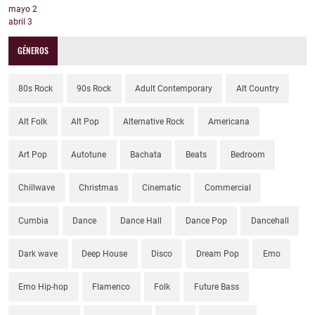
mayo
2
abril
3
GÉNEROS
80s Rock
90s Rock
Adult Contemporary
Alt Country
Alt Folk
Alt Pop
Alternative Rock
Americana
Art Pop
Autotune
Bachata
Beats
Bedroom
Chillwave
Christmas
Cinematic
Commercial
Cumbia
Dance
Dance Hall
Dance Pop
Dancehall
Dark wave
Deep House
Disco
Dream Pop
Emo
Emo Hip-hop
Flamenco
Folk
Future Bass