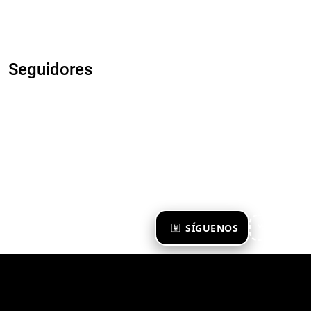
Seguidores
×
SÍGUENOS
Ya te sigo