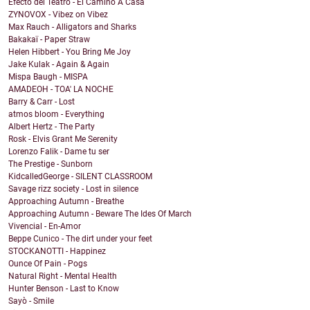
Efecto del Teatro - El Camino A Casa
ZYNOVOX - Vibez on Vibez
Max Rauch - Alligators and Sharks
Bakakaï - Paper Straw
Helen Hibbert - You Bring Me Joy
Jake Kulak - Again & Again
Mispa Baugh - MISPA
AMADEOH - TOA' LA NOCHE
Barry & Carr - Lost
atmos bloom - Everything
Albert Hertz - The Party
Rosk - Elvis Grant Me Serenity
Lorenzo Falik - Dame tu ser
The Prestige - Sunborn
KidcalledGeorge - SILENT CLASSROOM
Savage rizz society - Lost in silence
Approaching Autumn - Breathe
Approaching Autumn - Beware The Ides Of March
Vivencial - En-Amor
Beppe Cunico - The dirt under your feet
STOCKANOTTI - Happinez
Ounce Of Pain - Pogs
Natural Right - Mental Health
Hunter Benson - Last to Know
Sayò - Smile