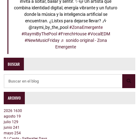
invita a soltar, bailar y sentir. ✨🐱 Un artista que
combina identidad digital, energía vibrante y un futuro
donde la música y la inteligencia artificial se
encuentran. ¿Listxs para dejarse llevar? 🎶
@raymi_by_the_pool
#ZonaEmergente
#RaymiByThePool
#FrenchHouse
#VocalEDM
#NewMusicFriday
♬ sonido original - Zona
Emergente
BUSCAR
ARCHIVO
2026
1630
agosto
19
julio
129
junio
241
mayo
254
DJ Cards - Saltwater Days