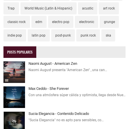
Trap
World Music (Latin & Hispanic)
acustic
art rock
classic rock
edm
electro pop
electronic
grunge
indie pop
latin pop
post-punk
punk rock
ska
POSTS POPULARES
Naomi August - American Zen
Naomi August presenta "American Zen" , una can…
Max Ceddo - She Forever
Con una atmósfera súper cálida y optimista, llega desde Nue…
Sucia Elegancia - Contenido Delicado
"Sucia Elegancia" no es apto para sensibles, co…