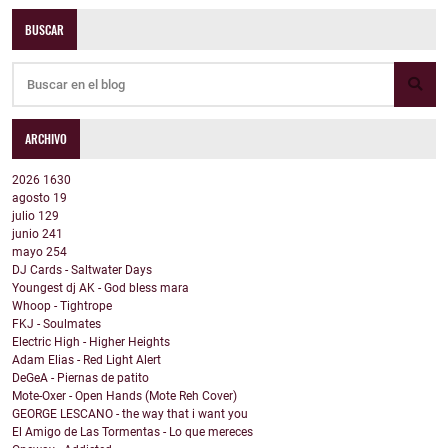
BUSCAR
ARCHIVO
2026
1630
agosto
19
julio
129
junio
241
mayo
254
DJ Cards - Saltwater Days
Youngest dj AK - God bless mara
Whoop - Tightrope
FKJ - Soulmates
Electric High - Higher Heights
Adam Elias - Red Light Alert
DeGeA - Piernas de patito
Mote-Oxer - Open Hands (Mote Reh Cover)
GEORGE LESCANO - the way that i want you
El Amigo de Las Tormentas - Lo que mereces