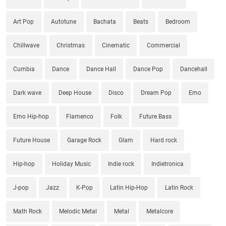
Art Pop
Autotune
Bachata
Beats
Bedroom
Chillwave
Christmas
Cinematic
Commercial
Cumbia
Dance
Dance Hall
Dance Pop
Dancehall
Dark wave
Deep House
Disco
Dream Pop
Emo
Emo Hip-hop
Flamenco
Folk
Future Bass
Future House
Garage Rock
Glam
Hard rock
Hip-hop
Holiday Music
Indie rock
Indietronica
J-pop
Jazz
K-Pop
Latin Hip-Hop
Latin Rock
Math Rock
Melodic Metal
Metal
Metalcore