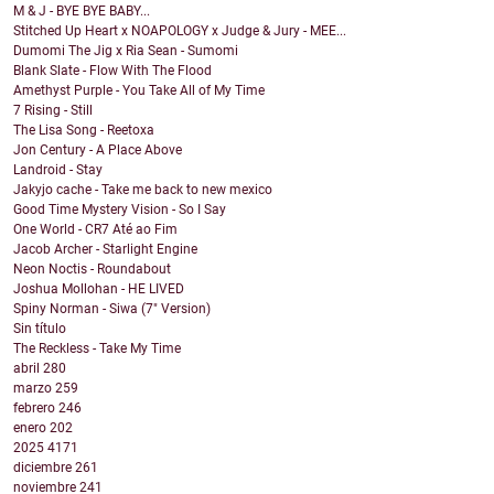
M & J - BYE BYE BABY...
Stitched Up Heart x NOAPOLOGY x Judge & Jury - MEE...
Dumomi The Jig x Ria Sean - Sumomi
Blank Slate - Flow With The Flood
Amethyst Purple - You Take All of My Time
7 Rising - Still
The Lisa Song - Reetoxa
Jon Century - A Place Above
Landroid - Stay
Jakyjo cache - Take me back to new mexico
Good Time Mystery Vision - So I Say
One World - CR7 Até ao Fim
Jacob Archer - Starlight Engine
Neon Noctis - Roundabout
Joshua Mollohan - HE LIVED
Spiny Norman - Siwa (7" Version)
Sin título
The Reckless - Take My Time
abril
280
marzo
259
febrero
246
enero
202
2025
4171
diciembre
261
noviembre
241