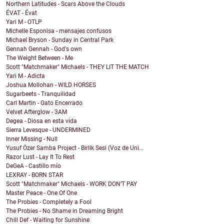
Northern Latitudes - Scars Above the Clouds
ÉVAT - Évat
Yari M - OTLP
Michelle Esponisa - mensajes confusos
Michael Bryson - Sunday in Central Park
Gennah Gennah - God's own
The Weight Between - Me
Scott "Matchmaker" Michaels - THEY LIT THE MATCH
Yari M - Adicta
Joshua Mollohan - WILD HORSES
Sugarbeets - Tranquilidad
Carl Martin - Gato Encerrado
Velvet Afterglow - 3AM
Degea - Diosa en esta vida
Sierra Levesque - UNDERMINED
Inner Missing - Null
Yusuf Özer Samba Project - Birlik Sesi (Voz de Uni...
Razor Lust - Lay It To Rest
DeGeA - Castillo mío
LEXRAY - BORN STAR
Scott "Matchmaker" Michaels - WORK DON’T PAY
Master Peace - One Of One
The Probies - Completely a Fool
The Probies - No Shame in Dreaming Bright
Chill Def - Waiting for Sunshine