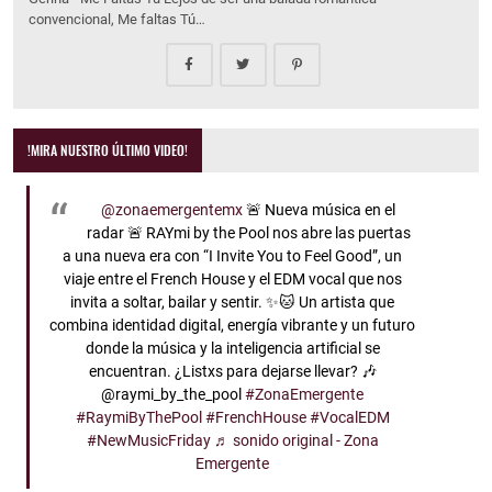
convencional, Me faltas Tú…
!MIRA NUESTRO ÚLTIMO VIDEO!
@zonaemergentemx
🚨 Nueva música en el
radar 🚨 RAYmi by the Pool nos abre las puertas
a una nueva era con “I Invite You to Feel Good”, un
viaje entre el French House y el EDM vocal que nos
invita a soltar, bailar y sentir. ✨🐱 Un artista que
combina identidad digital, energía vibrante y un futuro
donde la música y la inteligencia artificial se
encuentran. ¿Listxs para dejarse llevar? 🎶
@raymi_by_the_pool
#ZonaEmergente
#RaymiByThePool
#FrenchHouse
#VocalEDM
#NewMusicFriday
♬ sonido original - Zona
Emergente