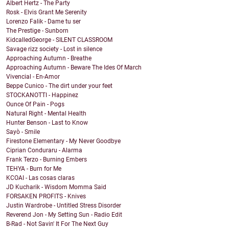
Albert Hertz - The Party
Rosk - Elvis Grant Me Serenity
Lorenzo Falik - Dame tu ser
The Prestige - Sunborn
KidcalledGeorge - SILENT CLASSROOM
Savage rizz society - Lost in silence
Approaching Autumn - Breathe
Approaching Autumn - Beware The Ides Of March
Vivencial - En-Amor
Beppe Cunico - The dirt under your feet
STOCKANOTTI - Happinez
Ounce Of Pain - Pogs
Natural Right - Mental Health
Hunter Benson - Last to Know
Sayò - Smile
Firestone Elementary - My Never Goodbye
Ciprian Conduraru - Alarma
Frank Terzo - Burning Embers
TEHYA - Burn for Me
KCOAI - Las cosas claras
JD Kucharik - Wisdom Momma Said
FORSAKEN PROFITS - Knives
Justin Wardrobe - Untitled Stress Disorder
Reverend Jon - My Setting Sun - Radio Edit
B-Rad - Not Savin' It For The Next Guy