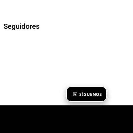
Seguidores
×
SÍGUENOS
Ya te sigo