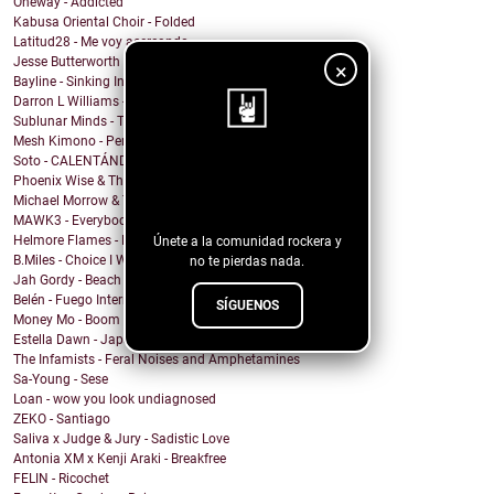
Oneway - Addicted
Kabusa Oriental Choir - Folded
Latitud28 - Me voy acercando
Jesse Butterworth x The West Coast Feed - Shake It
×
Bayline - Sinking In Slow Motion
Darron L Williams - I Adore Thee
Sublunar Minds - Take Care Of What You Got
Mesh Kimono - Permanent Death
Soto - CALENTÁNDOME
¡Sigue nuestro
Phoenix Wise & The Resistance - There's No Kings
Michael Morrow & The Culprits - La Cruda
blog!
MAWK3 - Everybody Wants To Be You
Helmore Flames - Moonjoy
Únete a la comunidad rockera y
B.Miles - Choice I Would Choose
no te pierdas nada.
Jah Gordy - Beach Front Condo
Belén - Fuego Interno
SÍGUENOS
Money Mo - Boom Boom
Estella Dawn - Japanese Boots
The Infamists - Feral Noises and Amphetamines
Sa-Young - Sese
Loan - wow you look undiagnosed
ZEKO - Santiago
Saliva x Judge & Jury - Sadistic Love
Antonia XM x Kenji Araki - Breakfree
FELIN - Ricochet