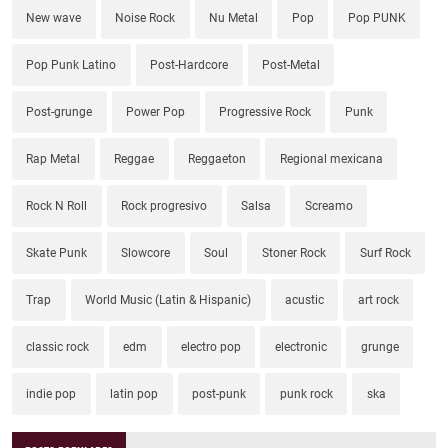
New wave
Noise Rock
Nu Metal
Pop
Pop PUNK
Pop Punk Latino
Post-Hardcore
Post-Metal
Post-grunge
Power Pop
Progressive Rock
Punk
Rap Metal
Reggae
Reggaeton
Regional mexicana
Rock N Roll
Rock progresivo
Salsa
Screamo
Skate Punk
Slowcore
Soul
Stoner Rock
Surf Rock
Trap
World Music (Latin & Hispanic)
acustic
art rock
classic rock
edm
electro pop
electronic
grunge
indie pop
latin pop
post-punk
punk rock
ska