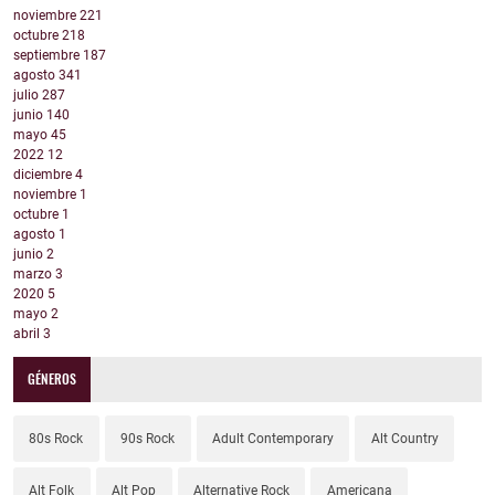
noviembre
221
octubre
218
septiembre
187
agosto
341
julio
287
junio
140
mayo
45
2022
12
diciembre
4
noviembre
1
octubre
1
agosto
1
junio
2
marzo
3
2020
5
mayo
2
abril
3
GÉNEROS
80s Rock
90s Rock
Adult Contemporary
Alt Country
Alt Folk
Alt Pop
Alternative Rock
Americana