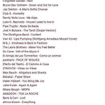
Forgotten Garden - Rain
Bruce Olav Solheim - Down and Out for Love
Jay Denton - A Man's Gotta Choose
Club 8 - Honestly
Randy Nota Loca - Me Alejo
Luke H. Reynolds - House I used to live in
Pipe Trujillo - Nada De Nada
Joel H Bulsara - The Tarot (Single Version)
The Stickfigure Band - Content
Van 42 - Lips Pumping (Wolfgang Amadeus Mozart Cover)
M & J - Kindness Is Back in Fashion
The Labra Brothers - Make You Feel Better
Du Cane - Veil of the Abyss II
El Amigo de Las Tormentas - Como un animal
pastrami - PACK OF WOLVES
Efecto del Teatro - El Camino A Casa
ZYNOVOX - Vibez on Vibez
Max Rauch - Alligators and Sharks
Bakakaï - Paper Straw
Helen Hibbert - You Bring Me Joy
Jake Kulak - Again & Again
Mispa Baugh - MISPA
AMADEOH - TOA' LA NOCHE
Barry & Carr - Lost
atmos bloom - Everything