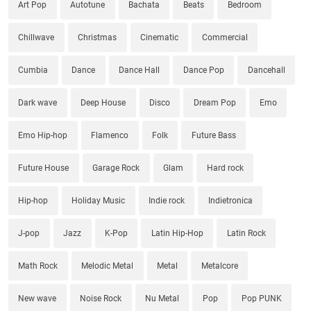
Art Pop
Autotune
Bachata
Beats
Bedroom
Chillwave
Christmas
Cinematic
Commercial
Cumbia
Dance
Dance Hall
Dance Pop
Dancehall
Dark wave
Deep House
Disco
Dream Pop
Emo
Emo Hip-hop
Flamenco
Folk
Future Bass
Future House
Garage Rock
Glam
Hard rock
Hip-hop
Holiday Music
Indie rock
Indietronica
J-pop
Jazz
K-Pop
Latin Hip-Hop
Latin Rock
Math Rock
Melodic Metal
Metal
Metalcore
New wave
Noise Rock
Nu Metal
Pop
Pop PUNK