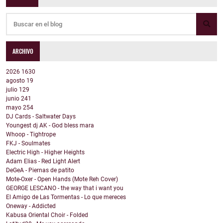
ARCHIVO
2026
1630
agosto
19
julio
129
junio
241
mayo
254
DJ Cards - Saltwater Days
Youngest dj AK - God bless mara
Whoop - Tightrope
FKJ - Soulmates
Electric High - Higher Heights
Adam Elias - Red Light Alert
DeGeA - Piernas de patito
Mote-Oxer - Open Hands (Mote Reh Cover)
GEORGE LESCANO - the way that i want you
El Amigo de Las Tormentas - Lo que mereces
Oneway - Addicted
Kabusa Oriental Choir - Folded