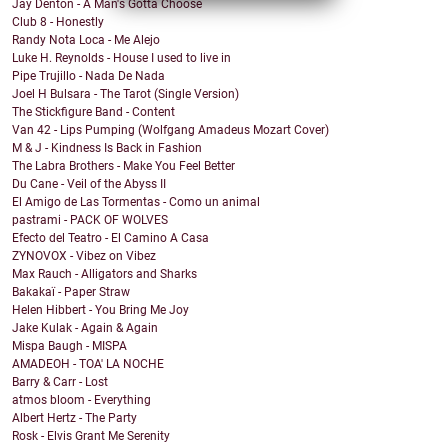
Jay Denton - A Man's Gotta Choose
Club 8 - Honestly
Randy Nota Loca - Me Alejo
Luke H. Reynolds - House I used to live in
Pipe Trujillo - Nada De Nada
Joel H Bulsara - The Tarot (Single Version)
The Stickfigure Band - Content
Van 42 - Lips Pumping (Wolfgang Amadeus Mozart Cover)
M & J - Kindness Is Back in Fashion
The Labra Brothers - Make You Feel Better
Du Cane - Veil of the Abyss II
El Amigo de Las Tormentas - Como un animal
pastrami - PACK OF WOLVES
Efecto del Teatro - El Camino A Casa
ZYNOVOX - Vibez on Vibez
Max Rauch - Alligators and Sharks
Bakakaï - Paper Straw
Helen Hibbert - You Bring Me Joy
Jake Kulak - Again & Again
Mispa Baugh - MISPA
AMADEOH - TOA' LA NOCHE
Barry & Carr - Lost
atmos bloom - Everything
Albert Hertz - The Party
Rosk - Elvis Grant Me Serenity