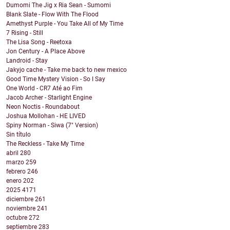
Dumomi The Jig x Ria Sean - Sumomi
Blank Slate - Flow With The Flood
Amethyst Purple - You Take All of My Time
7 Rising - Still
The Lisa Song - Reetoxa
Jon Century - A Place Above
Landroid - Stay
Jakyjo cache - Take me back to new mexico
Good Time Mystery Vision - So I Say
One World - CR7 Até ao Fim
Jacob Archer - Starlight Engine
Neon Noctis - Roundabout
Joshua Mollohan - HE LIVED
Spiny Norman - Siwa (7" Version)
Sin título
The Reckless - Take My Time
abril
280
marzo
259
febrero
246
enero
202
2025
4171
diciembre
261
noviembre
241
octubre
272
septiembre
283