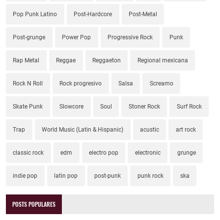
Pop Punk Latino
Post-Hardcore
Post-Metal
Post-grunge
Power Pop
Progressive Rock
Punk
Rap Metal
Reggae
Reggaeton
Regional mexicana
Rock N Roll
Rock progresivo
Salsa
Screamo
Skate Punk
Slowcore
Soul
Stoner Rock
Surf Rock
Trap
World Music (Latin & Hispanic)
acustic
art rock
classic rock
edm
electro pop
electronic
grunge
indie pop
latin pop
post-punk
punk rock
ska
POSTS POPULARES