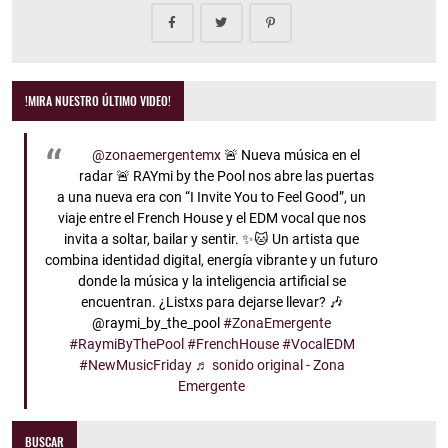
!MIRA NUESTRO ÚLTIMO VIDEO!
@zonaemergentemx
🚨 Nueva música en el
radar 🚨 RAYmi by the Pool nos abre las puertas
a una nueva era con “I Invite You to Feel Good”, un
viaje entre el French House y el EDM vocal que nos
invita a soltar, bailar y sentir. ✨🐱 Un artista que
combina identidad digital, energía vibrante y un futuro
donde la música y la inteligencia artificial se
encuentran. ¿Listxs para dejarse llevar? 🎶
@raymi_by_the_pool
#ZonaEmergente
#RaymiByThePool
#FrenchHouse
#VocalEDM
#NewMusicFriday
♬ sonido original - Zona
Emergente
BUSCAR