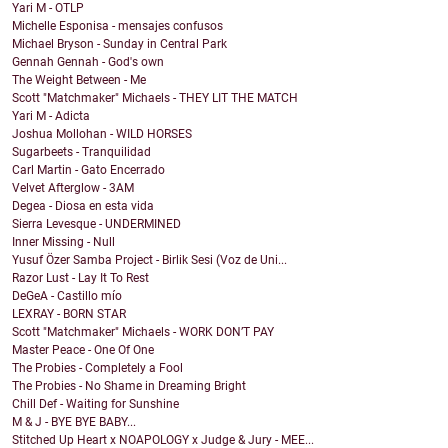
Yari M - OTLP
Michelle Esponisa - mensajes confusos
Michael Bryson - Sunday in Central Park
Gennah Gennah - God's own
The Weight Between - Me
Scott "Matchmaker" Michaels - THEY LIT THE MATCH
Yari M - Adicta
Joshua Mollohan - WILD HORSES
Sugarbeets - Tranquilidad
Carl Martin - Gato Encerrado
Velvet Afterglow - 3AM
Degea - Diosa en esta vida
Sierra Levesque - UNDERMINED
Inner Missing - Null
Yusuf Özer Samba Project - Birlik Sesi (Voz de Uni...
Razor Lust - Lay It To Rest
DeGeA - Castillo mío
LEXRAY - BORN STAR
Scott "Matchmaker" Michaels - WORK DON’T PAY
Master Peace - One Of One
The Probies - Completely a Fool
The Probies - No Shame in Dreaming Bright
Chill Def - Waiting for Sunshine
M & J - BYE BYE BABY...
Stitched Up Heart x NOAPOLOGY x Judge & Jury - MEE...