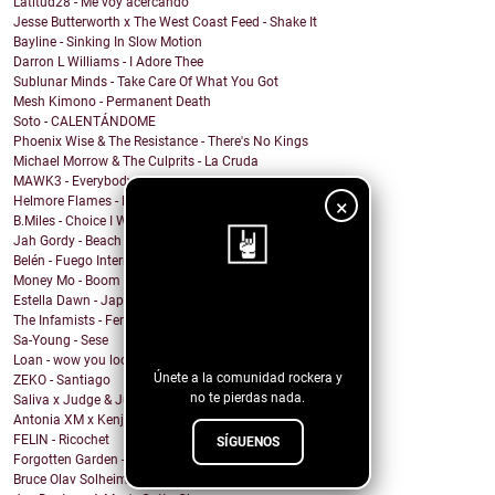
Latitud28 - Me voy acercando
Jesse Butterworth x The West Coast Feed - Shake It
Bayline - Sinking In Slow Motion
Darron L Williams - I Adore Thee
Sublunar Minds - Take Care Of What You Got
Mesh Kimono - Permanent Death
Soto - CALENTÁNDOME
Phoenix Wise & The Resistance - There's No Kings
Michael Morrow & The Culprits - La Cruda
MAWK3 - Everybody Wants To Be You
Helmore Flames - Moonjoy
×
B.Miles - Choice I Would Choose
Jah Gordy - Beach Front Condo
Belén - Fuego Interno
Money Mo - Boom Boom
Estella Dawn - Japanese Boots
¡Sigue nuestro
The Infamists - Feral Noises and Amphetamines
blog!
Sa-Young - Sese
Loan - wow you look undiagnosed
Únete a la comunidad rockera y
ZEKO - Santiago
no te pierdas nada.
Saliva x Judge & Jury - Sadistic Love
Antonia XM x Kenji Araki - Breakfree
FELIN - Ricochet
SÍGUENOS
Forgotten Garden - Rain
Bruce Olav Solheim - Down and Out for Love