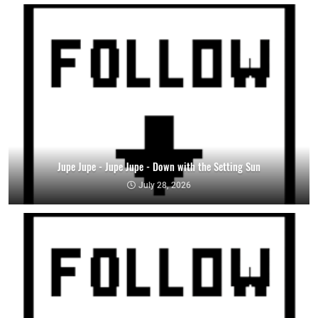
Jupe Jupe - Jupe Jupe - Down with the Setting Sun
July 28, 2026