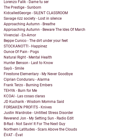
Lorenzo Falik - Dame tu ser
The Prestige - Sunborn
KidcalledGeorge - SILENT CLASSROOM
Savage rizz society - Lost in silence
Approaching Autumn - Breathe
Approaching Autumn - Beware The Ides Of March
Vivencial - En-Amor
Beppe Cunico - The dirt under your feet
STOCKANOTTI - Happinez
Ounce Of Pain - Pogs
Natural Right - Mental Health
Hunter Benson - Last to Know
Sayò - Smile
Firestone Elementary - My Never Goodbye
Ciprian Conduraru - Alarma
Frank Terzo - Burning Embers
TEHYA - Burn for Me
KCOAI - Las cosas claras
JD Kucharik - Wisdom Momma Said
FORSAKEN PROFITS - Knives
Justin Wardrobe - Untitled Stress Disorder
Reverend Jon - My Setting Sun - Radio Edit
B-Rad - Not Savin' It For The Next Guy
Northern Latitudes - Scars Above the Clouds
ÉVAT - Évat