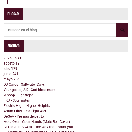
BUSCAR
ARCHIVO
2026
1630
agosto
19
julio
129
junio
241
mayo
254
DJ Cards - Saltwater Days
Youngest dj AK - God bless mara
Whoop - Tightrope
FKJ - Soulmates
Electric High - Higher Heights
Adam Elias - Red Light Alert
DeGeA - Piernas de patito
Mote-Oxer - Open Hands (Mote Reh Cover)
GEORGE LESCANO - the way that i want you