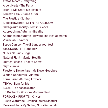
atmos bloom - Everything
Albert Hertz - The Party
Rosk - Elvis Grant Me Serenity
Lorenzo Falik - Dame tu ser
The Prestige - Sunborn
KidcalledGeorge - SILENT CLASSROOM
Savage rizz society - Lost in silence
Approaching Autumn - Breathe
Approaching Autumn - Beware The Ides Of March
Vivencial - En-Amor
Beppe Cunico - The dirt under your feet
STOCKANOTTI - Happinez
Ounce Of Pain - Pogs
Natural Right - Mental Health
Hunter Benson - Last to Know
Sayò - Smile
Firestone Elementary - My Never Goodbye
Ciprian Conduraru - Alarma
Frank Terzo - Burning Embers
TEHYA - Burn for Me
KCOAI - Las cosas claras
JD Kucharik - Wisdom Momma Said
FORSAKEN PROFITS - Knives
Justin Wardrobe - Untitled Stress Disorder
Reverend Jon - My Setting Sun - Radio Edit