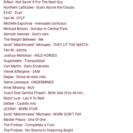
B-Rad - Not Savin' It For The Next Guy
Northern Latitudes - Scars Above the Clouds
ÉVAT - Évat
Yari M - OTLP
Michelle Esponisa - mensajes confusos
Michael Bryson - Sunday in Central Park
Gennah Gennah - God's own
The Weight Between - Me
Scott "Matchmaker" Michaels - THEY LIT THE MATCH
Yari M - Adicta
Joshua Mollohan - WILD HORSES
Sugarbeets - Tranquilidad
Carl Martin - Gato Encerrado
Velvet Afterglow - 3AM
Degea - Diosa en esta vida
Sierra Levesque - UNDERMINED
Inner Missing - Null
Yusuf Özer Samba Project - Birlik Sesi (Voz de Uni...
Razor Lust - Lay It To Rest
DeGeA - Castillo mío
LEXRAY - BORN STAR
Scott "Matchmaker" Michaels - WORK DON’T PAY
Master Peace - One Of One
The Probies - Completely a Fool
The Probies - No Shame in Dreaming Bright