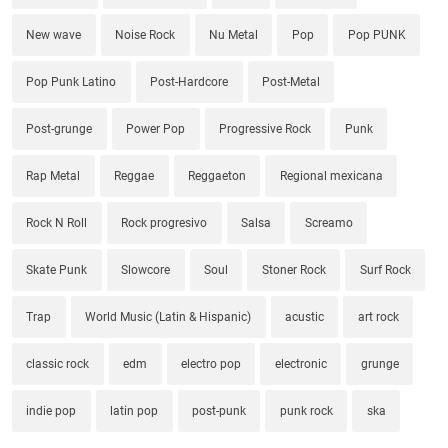
New wave
Noise Rock
Nu Metal
Pop
Pop PUNK
Pop Punk Latino
Post-Hardcore
Post-Metal
Post-grunge
Power Pop
Progressive Rock
Punk
Rap Metal
Reggae
Reggaeton
Regional mexicana
Rock N Roll
Rock progresivo
Salsa
Screamo
Skate Punk
Slowcore
Soul
Stoner Rock
Surf Rock
Trap
World Music (Latin & Hispanic)
acustic
art rock
classic rock
edm
electro pop
electronic
grunge
indie pop
latin pop
post-punk
punk rock
ska