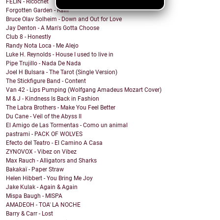
FELIN - Ricochet
Forgotten Garden - Rain
Bruce Olav Solheim - Down and Out for Love
Jay Denton - A Man's Gotta Choose
Club 8 - Honestly
Randy Nota Loca - Me Alejo
Luke H. Reynolds - House I used to live in
Pipe Trujillo - Nada De Nada
Joel H Bulsara - The Tarot (Single Version)
The Stickfigure Band - Content
Van 42 - Lips Pumping (Wolfgang Amadeus Mozart Cover)
M & J - Kindness Is Back in Fashion
The Labra Brothers - Make You Feel Better
Du Cane - Veil of the Abyss II
El Amigo de Las Tormentas - Como un animal
pastrami - PACK OF WOLVES
Efecto del Teatro - El Camino A Casa
ZYNOVOX - Vibez on Vibez
Max Rauch - Alligators and Sharks
Bakakaï - Paper Straw
Helen Hibbert - You Bring Me Joy
Jake Kulak - Again & Again
Mispa Baugh - MISPA
AMADEOH - TOA' LA NOCHE
Barry & Carr - Lost