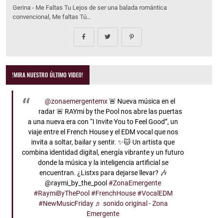
Gerina - Me Faltas Tu Lejos de ser una balada romántica
convencional, Me faltas Tú…
!MIRA NUESTRO ÚLTIMO VIDEO!
@zonaemergentemx
🚨 Nueva música en el
radar 🚨 RAYmi by the Pool nos abre las puertas
a una nueva era con “I Invite You to Feel Good”, un
viaje entre el French House y el EDM vocal que nos
invita a soltar, bailar y sentir. ✨🐱 Un artista que
combina identidad digital, energía vibrante y un futuro
donde la música y la inteligencia artificial se
encuentran. ¿Listxs para dejarse llevar? 🎶
@raymi_by_the_pool
#ZonaEmergente
#RaymiByThePool
#FrenchHouse
#VocalEDM
#NewMusicFriday
♬ sonido original - Zona
Emergente