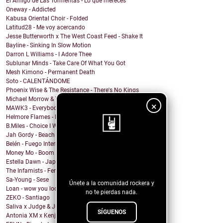
El Amigo de Las Tormentas - Lo que mereces
Oneway - Addicted
Kabusa Oriental Choir - Folded
Latitud28 - Me voy acercando
Jesse Butterworth x The West Coast Feed - Shake It
Bayline - Sinking In Slow Motion
Darron L Williams - I Adore Thee
Sublunar Minds - Take Care Of What You Got
Mesh Kimono - Permanent Death
Soto - CALENTÁNDOME
Phoenix Wise & The Resistance - There's No Kings
Michael Morrow & The Culprits - La Cruda
×
MAWK3 - Everybody Wants To Be You
Helmore Flames - Moonjoy
B.Miles - Choice I Would Choose
Jah Gordy - Beach Front Condo
Belén - Fuego Interno
¡Sigue nuestro
Money Mo - Boom Boom
Estella Dawn - Japanese Boots
blog!
The Infamists - Feral Noises and Amphetamines
Sa-Young - Sese
Únete a la comunidad rockera y
Loan - wow you look undiagnosed
no te pierdas nada.
ZEKO - Santiago
Saliva x Judge & Jury - Sadistic Love
SÍGUENOS
Antonia XM x Kenji Araki - Breakfree