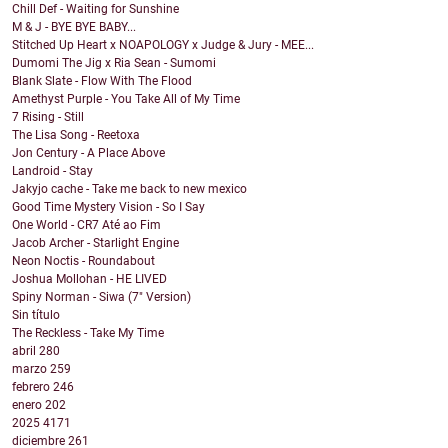
Chill Def - Waiting for Sunshine
M & J - BYE BYE BABY...
Stitched Up Heart x NOAPOLOGY x Judge & Jury - MEE...
Dumomi The Jig x Ria Sean - Sumomi
Blank Slate - Flow With The Flood
Amethyst Purple - You Take All of My Time
7 Rising - Still
The Lisa Song - Reetoxa
Jon Century - A Place Above
Landroid - Stay
Jakyjo cache - Take me back to new mexico
Good Time Mystery Vision - So I Say
One World - CR7 Até ao Fim
Jacob Archer - Starlight Engine
Neon Noctis - Roundabout
Joshua Mollohan - HE LIVED
Spiny Norman - Siwa (7" Version)
Sin título
The Reckless - Take My Time
abril
280
marzo
259
febrero
246
enero
202
2025
4171
diciembre
261