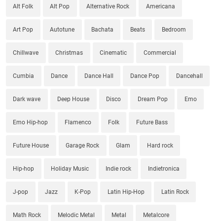
Alt Folk
Alt Pop
Alternative Rock
Americana
Art Pop
Autotune
Bachata
Beats
Bedroom
Chillwave
Christmas
Cinematic
Commercial
Cumbia
Dance
Dance Hall
Dance Pop
Dancehall
Dark wave
Deep House
Disco
Dream Pop
Emo
Emo Hip-hop
Flamenco
Folk
Future Bass
Future House
Garage Rock
Glam
Hard rock
Hip-hop
Holiday Music
Indie rock
Indietronica
J-pop
Jazz
K-Pop
Latin Hip-Hop
Latin Rock
Math Rock
Melodic Metal
Metal
Metalcore