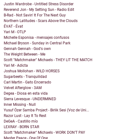
Justin Wardrobe - Untitled Stress Disorder
Reverend Jon - My Setting Sun - Radio Edit
B-Rad - Not Savin' It For The Next Guy
Northern Latitudes - Scars Above the Clouds
ÉVAT - Évat
Yari M - OTLP
Michelle Esponisa - mensajes confusos
Michael Bryson - Sunday in Central Park
Gennah Gennah - God's own
The Weight Between - Me
Scott "Matchmaker" Michaels - THEY LIT THE MATCH
Yari M - Adicta
Joshua Mollohan - WILD HORSES
Sugarbeets - Tranquilidad
Carl Martin - Gato Encerrado
Velvet Afterglow - 3AM
Degea - Diosa en esta vida
Sierra Levesque - UNDERMINED
Inner Missing - Null
Yusuf Özer Samba Project - Birlik Sesi (Voz de Uni...
Razor Lust - Lay It To Rest
DeGeA - Castillo mío
LEXRAY - BORN STAR
Scott "Matchmaker" Michaels - WORK DON’T PAY
Master Peace - One Of One