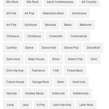
80s Rock
90s Rock
Adult Contemporary
Alt Country
Alt Folk
Alt Pop
Alternative Rock
Americana
Art Pop
Autotune
Bachata
Beats
Bedroom
Chillwave
Christmas
Cinematic
Commercial
Cumbia
Dance
Dance Hall
Dance Pop
Dancehall
Dark wave
Deep House
Disco
Dream Pop
Emo
Emo Hip-hop
Flamenco
Folk
Future Bass
Future House
Garage Rock
Glam
Hard rock
Hip-hop
Holiday Music
Indie rock
Indietronica
J-pop
Jazz
K-Pop
Latin Hip-Hop
Latin Rock