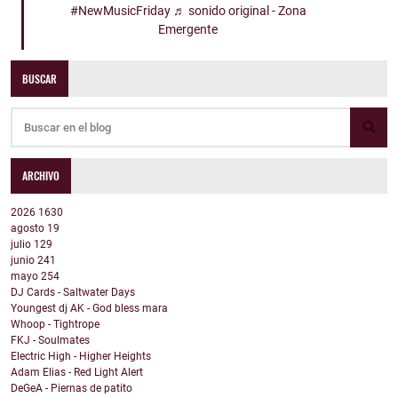
#NewMusicFriday
♬ sonido original - Zona
Emergente
BUSCAR
ARCHIVO
2026
1630
agosto
19
julio
129
junio
241
mayo
254
DJ Cards - Saltwater Days
Youngest dj AK - God bless mara
Whoop - Tightrope
FKJ - Soulmates
Electric High - Higher Heights
Adam Elias - Red Light Alert
DeGeA - Piernas de patito