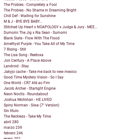
The Probies - Completely a Fool
The Probies - No Shame in Dreaming Bright
Chill Def - Waiting for Sunshine
M & J - BYE BYE BABY...
Stitched Up Heart x NOAPOLOGY x Judge & Jury - MEE...
Dumomi The Jig x Ria Sean - Sumomi
Blank Slate - Flow With The Flood
Amethyst Purple - You Take All of My Time
7 Rising - Still
The Lisa Song - Reetoxa
Jon Century - A Place Above
Landroid - Stay
Jakyjo cache - Take me back to new mexico
Good Time Mystery Vision - So I Say
One World - CR7 Até ao Fim
Jacob Archer - Starlight Engine
Neon Noctis - Roundabout
Joshua Mollohan - HE LIVED
Spiny Norman - Siwa (7" Version)
Sin título
The Reckless - Take My Time
abril
280
marzo
259
febrero
246
enero
202