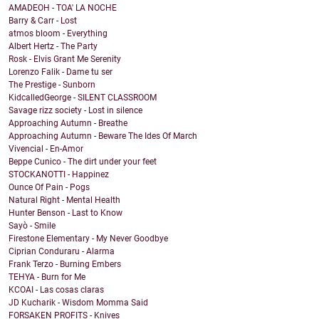
AMADEOH - TOA' LA NOCHE
Barry & Carr - Lost
atmos bloom - Everything
Albert Hertz - The Party
Rosk - Elvis Grant Me Serenity
Lorenzo Falik - Dame tu ser
The Prestige - Sunborn
KidcalledGeorge - SILENT CLASSROOM
Savage rizz society - Lost in silence
Approaching Autumn - Breathe
Approaching Autumn - Beware The Ides Of March
Vivencial - En-Amor
Beppe Cunico - The dirt under your feet
STOCKANOTTI - Happinez
Ounce Of Pain - Pogs
Natural Right - Mental Health
Hunter Benson - Last to Know
Sayò - Smile
Firestone Elementary - My Never Goodbye
Ciprian Conduraru - Alarma
Frank Terzo - Burning Embers
TEHYA - Burn for Me
KCOAI - Las cosas claras
JD Kucharik - Wisdom Momma Said
FORSAKEN PROFITS - Knives