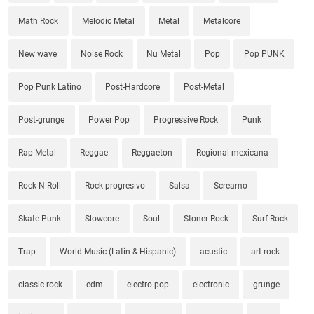
Math Rock
Melodic Metal
Metal
Metalcore
New wave
Noise Rock
Nu Metal
Pop
Pop PUNK
Pop Punk Latino
Post-Hardcore
Post-Metal
Post-grunge
Power Pop
Progressive Rock
Punk
Rap Metal
Reggae
Reggaeton
Regional mexicana
Rock N Roll
Rock progresivo
Salsa
Screamo
Skate Punk
Slowcore
Soul
Stoner Rock
Surf Rock
Trap
World Music (Latin & Hispanic)
acustic
art rock
classic rock
edm
electro pop
electronic
grunge