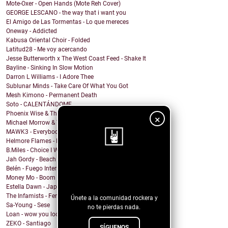
Mote-Oxer - Open Hands (Mote Reh Cover)
GEORGE LESCANO - the way that i want you
El Amigo de Las Tormentas - Lo que mereces
Oneway - Addicted
Kabusa Oriental Choir - Folded
Latitud28 - Me voy acercando
Jesse Butterworth x The West Coast Feed - Shake It
Bayline - Sinking In Slow Motion
Darron L Williams - I Adore Thee
Sublunar Minds - Take Care Of What You Got
Mesh Kimono - Permanent Death
Soto - CALENTÁNDOME
Phoenix Wise & The Resistance - There's No Kings
×
Michael Morrow & The Culprits - La Cruda
MAWK3 - Everybody Wants To Be You
Helmore Flames - Moonjoy
B.Miles - Choice I Would Choose
Jah Gordy - Beach Front Condo
¡Sigue nuestro
Belén - Fuego Interno
Money Mo - Boom Boom
blog!
Estella Dawn - Japanese Boots
The Infamists - Feral Noises and Amphetamines
Únete a la comunidad rockera y
Sa-Young - Sese
no te pierdas nada.
Loan - wow you look undiagnosed
ZEKO - Santiago
SÍGUENOS