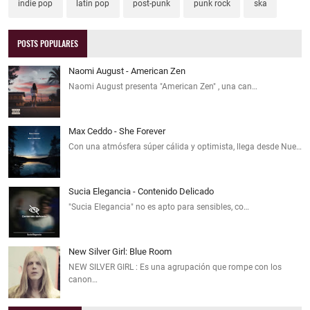
indie pop
latin pop
post-punk
punk rock
ska
POSTS POPULARES
Naomi August - American Zen
Naomi August presenta "American Zen" , una can…
Max Ceddo - She Forever
Con una atmósfera súper cálida y optimista, llega desde Nue…
Sucia Elegancia - Contenido Delicado
"Sucia Elegancia" no es apto para sensibles, co…
New Silver Girl: Blue Room
NEW SILVER GIRL : Es una agrupación que rompe con los
canon…