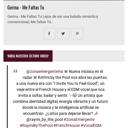
Gerina - Me Faltas Tu
Gerina - Me Faltas Tu Lejos de ser una balada romántica
convencional, Me faltas Tú…
!MIRA NUESTRO ÚLTIMO VIDEO!
@zonaemergentemx
🚨 Nueva música en el
radar 🚨 RAYmi by the Pool nos abre las puertas
a una nueva era con “I Invite You to Feel Good”, un
viaje entre el French House y el EDM vocal que nos
invita a soltar, bailar y sentir. ✨🐱 Un artista que
combina identidad digital, energía vibrante y un futuro
donde la música y la inteligencia artificial se
encuentran. ¿Listxs para dejarse llevar? 🎶
@raymi_by_the_pool
#ZonaEmergente
#RaymiByThePool
#FrenchHouse
#VocalEDM