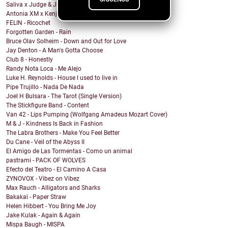
Saliva x Judge & Jury - Sadistic Love
Antonia XM x Kenji Araki - Breakfree
FELIN - Ricochet
Forgotten Garden - Rain
Bruce Olav Solheim - Down and Out for Love
Jay Denton - A Man's Gotta Choose
Club 8 - Honestly
Randy Nota Loca - Me Alejo
Luke H. Reynolds - House I used to live in
Pipe Trujillo - Nada De Nada
Joel H Bulsara - The Tarot (Single Version)
The Stickfigure Band - Content
Van 42 - Lips Pumping (Wolfgang Amadeus Mozart Cover)
M & J - Kindness Is Back in Fashion
The Labra Brothers - Make You Feel Better
Du Cane - Veil of the Abyss II
El Amigo de Las Tormentas - Como un animal
pastrami - PACK OF WOLVES
Efecto del Teatro - El Camino A Casa
ZYNOVOX - Vibez on Vibez
Max Rauch - Alligators and Sharks
Bakakaï - Paper Straw
Helen Hibbert - You Bring Me Joy
Jake Kulak - Again & Again
Mispa Baugh - MISPA