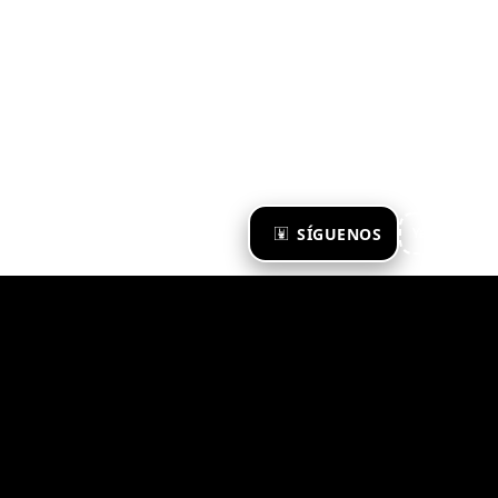
×
SÍGUENOS
Ya te sigo
Zona Emergente 2023
© ZONA EMERGENTE
TODOS LOS DERECHOS RESERVADOS