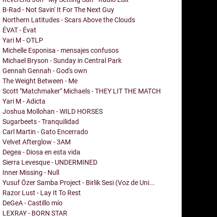
B-Rad - Not Savin' It For The Next Guy
Northern Latitudes - Scars Above the Clouds
ÉVAT - Évat
Yari M - OTLP
Michelle Esponisa - mensajes confusos
Michael Bryson - Sunday in Central Park
Gennah Gennah - God's own
The Weight Between - Me
Scott "Matchmaker" Michaels - THEY LIT THE MATCH
Yari M - Adicta
Joshua Mollohan - WILD HORSES
Sugarbeets - Tranquilidad
Carl Martin - Gato Encerrado
Velvet Afterglow - 3AM
Degea - Diosa en esta vida
Sierra Levesque - UNDERMINED
Inner Missing - Null
Yusuf Özer Samba Project - Birlik Sesi (Voz de Uni...
Razor Lust - Lay It To Rest
DeGeA - Castillo mío
LEXRAY - BORN STAR