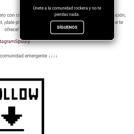
Únete a la comunidad rockera y no te
pierdas nada.
o con cierta energía, esta canción va a atrapar tu atención,
t, ¡dale play y déjate llevar por la experiencia sonora que te
SÍGUENOS
ofrece!
stagram
Spotify
a comunidad emergente ↓↓↓↓