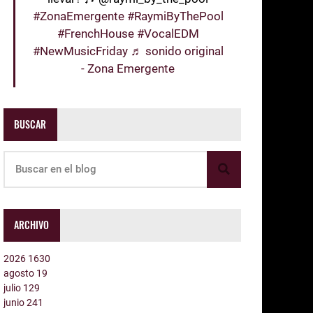
#ZonaEmergente
#RaymiByThePool
#FrenchHouse
#VocalEDM
#NewMusicFriday
♬ sonido original
- Zona Emergente
BUSCAR
ARCHIVO
2026
1630
agosto
19
julio
129
junio
241