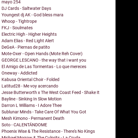
mayo
254
DJ Cards - Saltwater Days
Youngest dj AK - God bless mara
Whoop - Tightrope
FKJ - Soulmates
Electric High - Higher Heights
Adam Elias - Red Light Alert
DeGeA - Piernas de patito
Mote-Oxer - Open Hands (Mote Reh Cover)
GEORGE LESCANO - the way that i want you
El Amigo de Las Tormentas - Lo que mereces
Oneway - Addicted
Kabusa Oriental Choir - Folded
Latitud28 - Me voy acercando
Jesse Butterworth x The West Coast Feed - Shake It
Bayline - Sinking In Slow Motion
Darron L Williams - I Adore Thee
Sublunar Minds - Take Care Of What You Got
Mesh Kimono - Permanent Death
Soto - CALENTÁNDOME
Phoenix Wise & The Resistance - There's No Kings
Michael Morrow & The Culprits - La Cruda