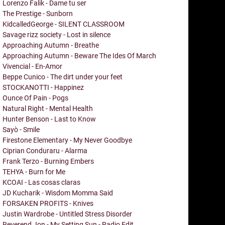
Lorenzo Falik - Dame tu ser
The Prestige - Sunborn
KidcalledGeorge - SILENT CLASSROOM
Savage rizz society - Lost in silence
Approaching Autumn - Breathe
Approaching Autumn - Beware The Ides Of March
Vivencial - En-Amor
Beppe Cunico - The dirt under your feet
STOCKANOTTI - Happinez
Ounce Of Pain - Pogs
Natural Right - Mental Health
Hunter Benson - Last to Know
Sayò - Smile
Firestone Elementary - My Never Goodbye
Ciprian Conduraru - Alarma
Frank Terzo - Burning Embers
TEHYA - Burn for Me
KCOAI - Las cosas claras
JD Kucharik - Wisdom Momma Said
FORSAKEN PROFITS - Knives
Justin Wardrobe - Untitled Stress Disorder
Reverend Jon - My Setting Sun - Radio Edit