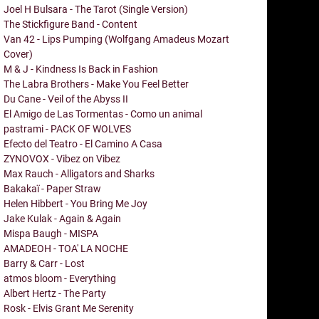
Joel H Bulsara - The Tarot (Single Version)
The Stickfigure Band - Content
Van 42 - Lips Pumping (Wolfgang Amadeus Mozart
Cover)
M & J - Kindness Is Back in Fashion
The Labra Brothers - Make You Feel Better
Du Cane - Veil of the Abyss II
El Amigo de Las Tormentas - Como un animal
pastrami - PACK OF WOLVES
Efecto del Teatro - El Camino A Casa
ZYNOVOX - Vibez on Vibez
Max Rauch - Alligators and Sharks
Bakakaï - Paper Straw
Helen Hibbert - You Bring Me Joy
Jake Kulak - Again & Again
Mispa Baugh - MISPA
AMADEOH - TOA' LA NOCHE
Barry & Carr - Lost
atmos bloom - Everything
Albert Hertz - The Party
Rosk - Elvis Grant Me Serenity