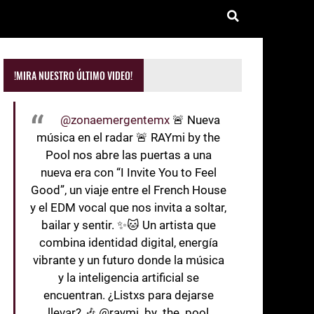
!MIRA NUESTRO ÚLTIMO VIDEO!
@zonaemergentemx
🚨 Nueva
música en el radar 🚨 RAYmi by the
Pool nos abre las puertas a una
nueva era con “I Invite You to Feel
Good”, un viaje entre el French House
y el EDM vocal que nos invita a soltar,
bailar y sentir. ✨🐱 Un artista que
combina identidad digital, energía
vibrante y un futuro donde la música
y la inteligencia artificial se
encuentran. ¿Listxs para dejarse
llevar? 🎶 @raymi_by_the_pool