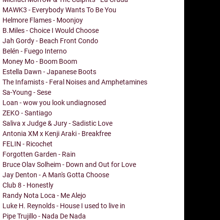
MAWK3 - Everybody Wants To Be You
Helmore Flames - Moonjoy
B.Miles - Choice I Would Choose
Jah Gordy - Beach Front Condo
Belén - Fuego Interno
Money Mo - Boom Boom
Estella Dawn - Japanese Boots
The Infamists - Feral Noises and Amphetamines
Sa-Young - Sese
Loan - wow you look undiagnosed
ZEKO - Santiago
Saliva x Judge & Jury - Sadistic Love
Antonia XM x Kenji Araki - Breakfree
FELIN - Ricochet
Forgotten Garden - Rain
Bruce Olav Solheim - Down and Out for Love
Jay Denton - A Man's Gotta Choose
Club 8 - Honestly
Randy Nota Loca - Me Alejo
Luke H. Reynolds - House I used to live in
Pipe Trujillo - Nada De Nada