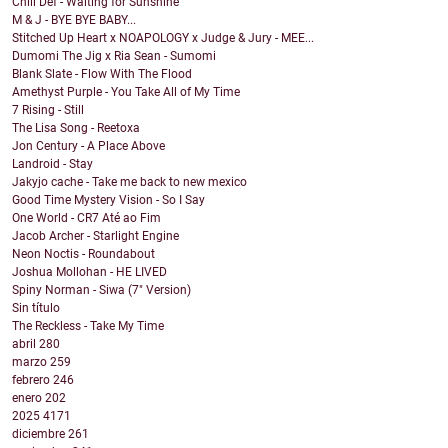
Chill Def - Waiting for Sunshine
M & J - BYE BYE BABY...
Stitched Up Heart x NOAPOLOGY x Judge & Jury - MEE...
Dumomi The Jig x Ria Sean - Sumomi
Blank Slate - Flow With The Flood
Amethyst Purple - You Take All of My Time
7 Rising - Still
The Lisa Song - Reetoxa
Jon Century - A Place Above
Landroid - Stay
Jakyjo cache - Take me back to new mexico
Good Time Mystery Vision - So I Say
One World - CR7 Até ao Fim
Jacob Archer - Starlight Engine
Neon Noctis - Roundabout
Joshua Mollohan - HE LIVED
Spiny Norman - Siwa (7" Version)
Sin título
The Reckless - Take My Time
abril
280
marzo
259
febrero
246
enero
202
2025
4171
diciembre
261