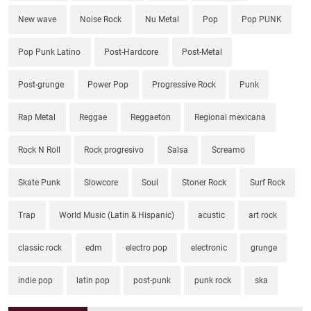
New wave
Noise Rock
Nu Metal
Pop
Pop PUNK
Pop Punk Latino
Post-Hardcore
Post-Metal
Post-grunge
Power Pop
Progressive Rock
Punk
Rap Metal
Reggae
Reggaeton
Regional mexicana
Rock N Roll
Rock progresivo
Salsa
Screamo
Skate Punk
Slowcore
Soul
Stoner Rock
Surf Rock
Trap
World Music (Latin & Hispanic)
acustic
art rock
classic rock
edm
electro pop
electronic
grunge
indie pop
latin pop
post-punk
punk rock
ska