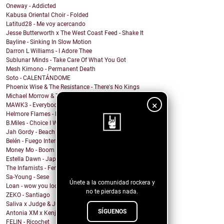
Oneway - Addicted
Kabusa Oriental Choir - Folded
Latitud28 - Me voy acercando
Jesse Butterworth x The West Coast Feed - Shake It
Bayline - Sinking In Slow Motion
Darron L Williams - I Adore Thee
Sublunar Minds - Take Care Of What You Got
Mesh Kimono - Permanent Death
Soto - CALENTÁNDOME
Phoenix Wise & The Resistance - There's No Kings
Michael Morrow & The Culprits - La Cruda
×
MAWK3 - Everybody Wants To Be You
Helmore Flames - Moonjoy
B.Miles - Choice I Would Choose
Jah Gordy - Beach Front Condo
Belén - Fuego Interno
Money Mo - Boom Boom
¡Sigue nuestro
Estella Dawn - Japanese Boots
blog!
The Infamists - Feral Noises and Amphetamines
Sa-Young - Sese
Únete a la comunidad rockera y
Loan - wow you look undiagnosed
no te pierdas nada.
ZEKO - Santiago
Saliva x Judge & Jury - Sadistic Love
SÍGUENOS
Antonia XM x Kenji Araki - Breakfree
FELIN - Ricochet