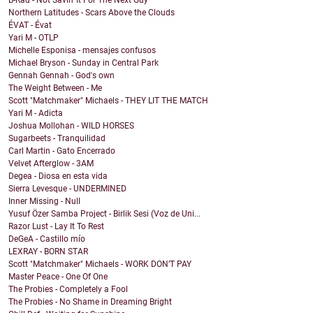
B-Rad - Not Savin' It For The Next Guy
Northern Latitudes - Scars Above the Clouds
ÉVAT - Évat
Yari M - OTLP
Michelle Esponisa - mensajes confusos
Michael Bryson - Sunday in Central Park
Gennah Gennah - God's own
The Weight Between - Me
Scott "Matchmaker" Michaels - THEY LIT THE MATCH
Yari M - Adicta
Joshua Mollohan - WILD HORSES
Sugarbeets - Tranquilidad
Carl Martin - Gato Encerrado
Velvet Afterglow - 3AM
Degea - Diosa en esta vida
Sierra Levesque - UNDERMINED
Inner Missing - Null
Yusuf Özer Samba Project - Birlik Sesi (Voz de Uni...
Razor Lust - Lay It To Rest
DeGeA - Castillo mío
LEXRAY - BORN STAR
Scott "Matchmaker" Michaels - WORK DON’T PAY
Master Peace - One Of One
The Probies - Completely a Fool
The Probies - No Shame in Dreaming Bright