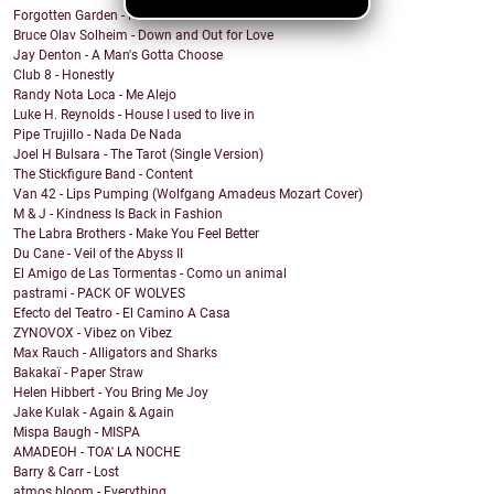
Forgotten Garden - Rain
Bruce Olav Solheim - Down and Out for Love
Jay Denton - A Man's Gotta Choose
Club 8 - Honestly
Randy Nota Loca - Me Alejo
Luke H. Reynolds - House I used to live in
Pipe Trujillo - Nada De Nada
Joel H Bulsara - The Tarot (Single Version)
The Stickfigure Band - Content
Van 42 - Lips Pumping (Wolfgang Amadeus Mozart Cover)
M & J - Kindness Is Back in Fashion
The Labra Brothers - Make You Feel Better
Du Cane - Veil of the Abyss II
El Amigo de Las Tormentas - Como un animal
pastrami - PACK OF WOLVES
Efecto del Teatro - El Camino A Casa
ZYNOVOX - Vibez on Vibez
Max Rauch - Alligators and Sharks
Bakakaï - Paper Straw
Helen Hibbert - You Bring Me Joy
Jake Kulak - Again & Again
Mispa Baugh - MISPA
AMADEOH - TOA' LA NOCHE
Barry & Carr - Lost
atmos bloom - Everything