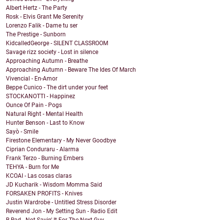
Albert Hertz - The Party
Rosk - Elvis Grant Me Serenity
Lorenzo Falik - Dame tu ser
The Prestige - Sunborn
KidcalledGeorge - SILENT CLASSROOM
Savage rizz society - Lost in silence
Approaching Autumn - Breathe
Approaching Autumn - Beware The Ides Of March
Vivencial - En-Amor
Beppe Cunico - The dirt under your feet
STOCKANOTTI - Happinez
Ounce Of Pain - Pogs
Natural Right - Mental Health
Hunter Benson - Last to Know
Sayò - Smile
Firestone Elementary - My Never Goodbye
Ciprian Conduraru - Alarma
Frank Terzo - Burning Embers
TEHYA - Burn for Me
KCOAI - Las cosas claras
JD Kucharik - Wisdom Momma Said
FORSAKEN PROFITS - Knives
Justin Wardrobe - Untitled Stress Disorder
Reverend Jon - My Setting Sun - Radio Edit