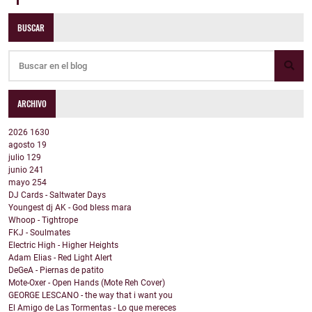
BUSCAR
ARCHIVO
2026
1630
agosto
19
julio
129
junio
241
mayo
254
DJ Cards - Saltwater Days
Youngest dj AK - God bless mara
Whoop - Tightrope
FKJ - Soulmates
Electric High - Higher Heights
Adam Elias - Red Light Alert
DeGeA - Piernas de patito
Mote-Oxer - Open Hands (Mote Reh Cover)
GEORGE LESCANO - the way that i want you
El Amigo de Las Tormentas - Lo que mereces