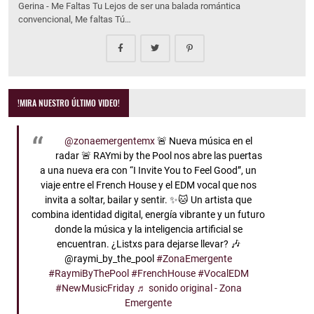
Gerina - Me Faltas Tu Lejos de ser una balada romántica
convencional, Me faltas Tú…
!MIRA NUESTRO ÚLTIMO VIDEO!
@zonaemergentemx
🚨 Nueva música en el
radar 🚨 RAYmi by the Pool nos abre las puertas
a una nueva era con “I Invite You to Feel Good”, un
viaje entre el French House y el EDM vocal que nos
invita a soltar, bailar y sentir. ✨🐱 Un artista que
combina identidad digital, energía vibrante y un futuro
donde la música y la inteligencia artificial se
encuentran. ¿Listxs para dejarse llevar? 🎶
@raymi_by_the_pool
#ZonaEmergente
#RaymiByThePool
#FrenchHouse
#VocalEDM
#NewMusicFriday
♬ sonido original - Zona
Emergente