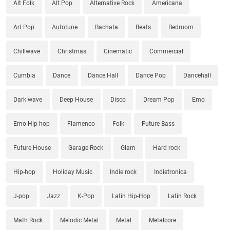
Alt Folk
Alt Pop
Alternative Rock
Americana
Art Pop
Autotune
Bachata
Beats
Bedroom
Chillwave
Christmas
Cinematic
Commercial
Cumbia
Dance
Dance Hall
Dance Pop
Dancehall
Dark wave
Deep House
Disco
Dream Pop
Emo
Emo Hip-hop
Flamenco
Folk
Future Bass
Future House
Garage Rock
Glam
Hard rock
Hip-hop
Holiday Music
Indie rock
Indietronica
J-pop
Jazz
K-Pop
Latin Hip-Hop
Latin Rock
Math Rock
Melodic Metal
Metal
Metalcore