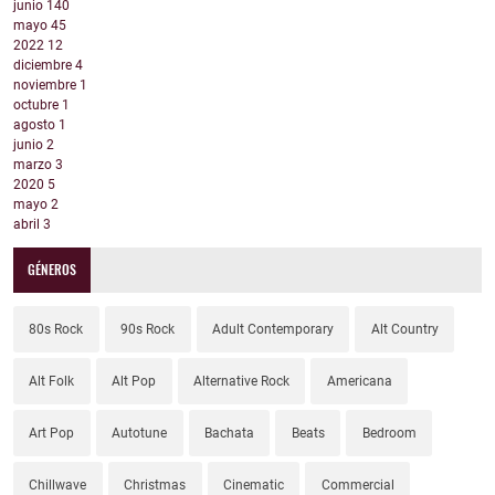
junio
140
mayo
45
2022
12
diciembre
4
noviembre
1
octubre
1
agosto
1
junio
2
marzo
3
2020
5
mayo
2
abril
3
GÉNEROS
80s Rock
90s Rock
Adult Contemporary
Alt Country
Alt Folk
Alt Pop
Alternative Rock
Americana
Art Pop
Autotune
Bachata
Beats
Bedroom
Chillwave
Christmas
Cinematic
Commercial