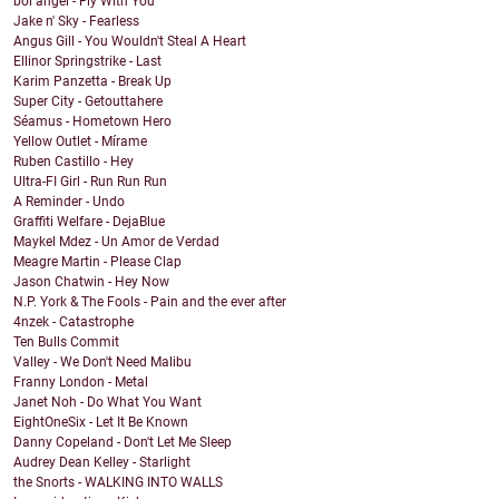
boi angel - Fly With You
Jake n' Sky - Fearless
Angus Gill - You Wouldn't Steal A Heart
Ellinor Springstrike - Last
Karim Panzetta - Break Up
Super City - Getouttahere
Séamus - Hometown Hero
Yellow Outlet - Mírame
Ruben Castillo - Hey
Ultra-FI Girl - Run Run Run
A Reminder - Undo
Graffiti Welfare - DejaBlue
Maykel Mdez - Un Amor de Verdad
Meagre Martin - Please Clap
Jason Chatwin - Hey Now
N.P. York & The Fools - Pain and the ever after
4nzek - Catastrophe
Ten Bulls Commit
Valley - We Don't Need Malibu
Franny London - Metal
Janet Noh - Do What You Want
EightOneSix - Let It Be Known
Danny Copeland - Don't Let Me Sleep
Audrey Dean Kelley - Starlight
the Snorts - WALKING INTO WALLS