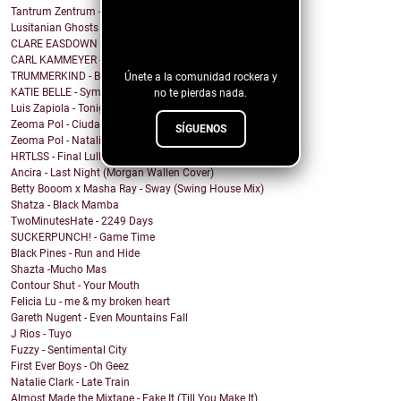
Tantrum Zentrum - Don't Be A Fascist
¡Sigue nuestro
Lusitanian Ghosts - September
CLARE EASDOWN - I Break
blog!
CARL KAMMEYER - One
TRUMMERKIND - Beauty Queen
Únete a la comunidad rockera y
KATIE BELLE - Symptoms
no te pierdas nada.
Luis Zapiola - Tonight
Zeoma Pol - Ciudad Venado
SÍGUENOS
Zeoma Pol - Natalia
HRTLSS - Final Lullaby
Ancira - Last Night (Morgan Wallen Cover)
Betty Booom x Masha Ray - Sway (Swing House Mix)
Shatza - Black Mamba
TwoMinutesHate - 2249 Days
SUCKERPUNCH! - Game Time
Black Pines - Run and Hide
Shazta -Mucho Mas
Contour Shut - Your Mouth
Felicia Lu - me & my broken heart
Gareth Nugent - Even Mountains Fall
J Rios - Tuyo
Fuzzy - Sentimental City
First Ever Boys - Oh Geez
Natalie Clark - Late Train
Almost Made the Mixtape - Fake It (Till You Make It)