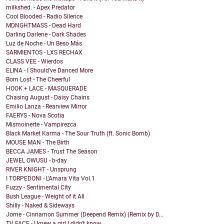
milkshed. - Apex Predator
Cool Blooded - Radio Silence
MDNGHTMASS - Dead Hard
Darling Darlene - Dark Shades
Luz de Noche - Un Beso Más
SARMIENTOS - LXS RECHAX
CLASS VEE - Wierdos
ELINA - I Should've Danced More
Born Lost - The Cheerful
HOOK + LACE - MASQUERADE
Chasing August - Daisy Chains
Emilio Lanza - Rearview Mirror
FAERYS - Nova Scotia
Mismoinerte - Vampirezca
Black Market Karma - The Sour Truth (ft. Sonic Bomb)
MOUSE MAN - The Birth
BECCA JAMES - Trust The Season
JEWEL OWUSU - b-day
RIVER KNIGHT - Unsprung
I TORPEDONI - L'Amara Vita Vol.1
Fuzzy - Sentimental City
Bush League - Weight of it All
Shilly - Naked & Sideways
Jome - Cinnamon Summer (Deepend Remix) (Remix by D...
TV FACE - I knew a girl I didn't know