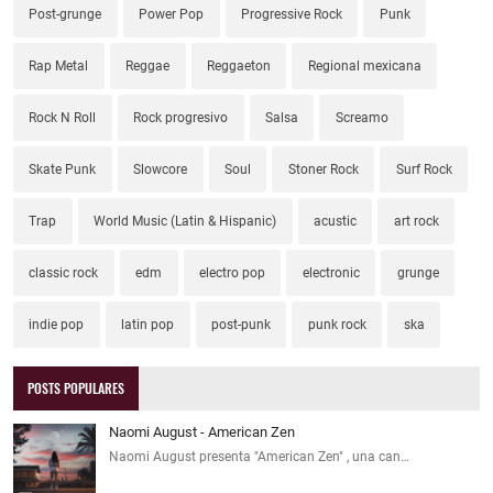
Post-grunge
Power Pop
Progressive Rock
Punk
Rap Metal
Reggae
Reggaeton
Regional mexicana
Rock N Roll
Rock progresivo
Salsa
Screamo
Skate Punk
Slowcore
Soul
Stoner Rock
Surf Rock
Trap
World Music (Latin & Hispanic)
acustic
art rock
classic rock
edm
electro pop
electronic
grunge
indie pop
latin pop
post-punk
punk rock
ska
POSTS POPULARES
Naomi August - American Zen
Naomi August presenta "American Zen" , una can…