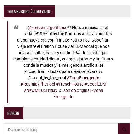
!MIRA NUESTRO ÚLTIMO VIDEO!
@zonaemergentemx
🚨 Nueva música en el
radar 🚨 RAYmi by the Pool nos abre las puertas
a una nueva era con “I Invite You to Feel Good”, un
viaje entre el French House y el EDM vocal que nos
invita a soltar, bailar y sentir. ✨🐱 Un artista que
combina identidad digital, energía vibrante y un futuro
donde la música y la inteligencia artificial se
encuentran. ¿Listxs para dejarse llevar? 🎶
@raymi_by_the_pool
#ZonaEmergente
#RaymiByThePool
#FrenchHouse
#VocalEDM
#NewMusicFriday
♬ sonido original - Zona
Emergente
BUSCAR