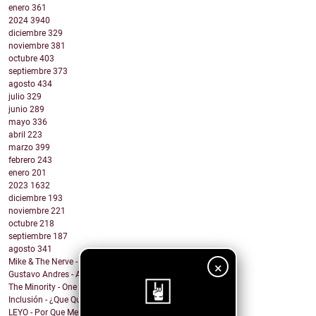
enero
361
2024
3940
diciembre
329
noviembre
381
octubre
403
septiembre
373
agosto
434
julio
329
junio
289
mayo
336
abril
223
marzo
399
febrero
243
enero
201
2023
1632
diciembre
193
noviembre
221
octubre
218
septiembre
187
agosto
341
Mike & The Nerve - Fool's Gold, False Idols
×
Gustavo Andres - AiRA
The Minority - One Of A Kind
Inclusión - ¿Que Quieres de Mí?
LEYO - Por Que Me Haces Llorar