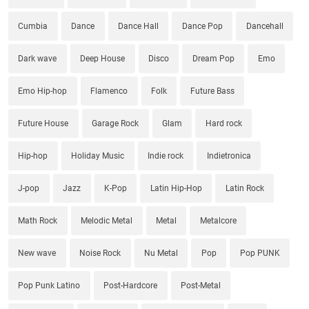
Cumbia
Dance
Dance Hall
Dance Pop
Dancehall
Dark wave
Deep House
Disco
Dream Pop
Emo
Emo Hip-hop
Flamenco
Folk
Future Bass
Future House
Garage Rock
Glam
Hard rock
Hip-hop
Holiday Music
Indie rock
Indietronica
J-pop
Jazz
K-Pop
Latin Hip-Hop
Latin Rock
Math Rock
Melodic Metal
Metal
Metalcore
New wave
Noise Rock
Nu Metal
Pop
Pop PUNK
Pop Punk Latino
Post-Hardcore
Post-Metal