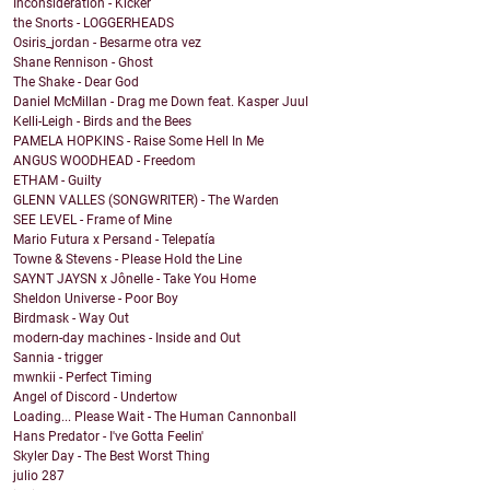
Inconsideration - Kicker
the Snorts - LOGGERHEADS
Osiris_jordan - Besarme otra vez
Shane Rennison - Ghost
The Shake - Dear God
Daniel McMillan - Drag me Down feat. Kasper Juul
Kelli-Leigh - Birds and the Bees
PAMELA HOPKINS - Raise Some Hell In Me
ANGUS WOODHEAD - Freedom
ETHAM - Guilty
GLENN VALLES (SONGWRITER) - The Warden
SEE LEVEL - Frame of Mine
Mario Futura x Persand - Telepatía
Towne & Stevens - Please Hold the Line
SAYNT JAYSN x Jônelle - Take You Home
Sheldon Universe - Poor Boy
Birdmask - Way Out
modern-day machines - Inside and Out
Sannia - trigger
mwnkii - Perfect Timing
Angel of Discord - Undertow
Loading... Please Wait - The Human Cannonball
Hans Predator - I've Gotta Feelin'
Skyler Day - The Best Worst Thing
julio
287