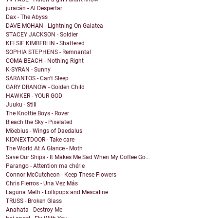
juracán - Al Despertar
Dax - The Abyss
DAVE MOHAN - Lightning On Galatea
STACEY JACKSON - Soldier
KELSIE KIMBERLIN - Shattered
SOPHIA STEPHENS - Remnantal
COMA BEACH - Nothing Right
K-SYRAN - Sunny
SARANTOS - Can't Sleep
GARY DRANOW - Golden Child
HAWKER - YOUR GOD
Juuku - Still
The Knottie Boys - Rover
Bleach the Sky - Pixelated
Möebius - Wings of Daedalus
KIDNEXTDOOR - Take care
The World At A Glance - Moth
Save Our Ships - It Makes Me Sad When My Coffee Go...
Parango - Attention ma chérie
Connor McCutcheon - Keep These Flowers
Chris Fierros - Una Vez Más
Laguna Meth - Lollipops and Mescaline
TRUSS - Broken Glass
Anahata - Destroy Me