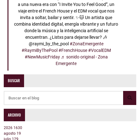
a una nueva era con “I Invite You to Feel Good”, un
viaje entre el French House y el EDM vocal que nos
invita a soltar, bailar y sentir. ✨🐱 Un artista que
combina identidad digital, energía vibrante y un futuro
donde la música y la inteligencia artificial se
encuentran. ¿Listxs para dejarse llevar? 🎶
@raymi_by_the_pool
#ZonaEmergente
#RaymiByThePool
#FrenchHouse
#VocalEDM
#NewMusicFriday
♬ sonido original - Zona
Emergente
BUSCAR
ARCHIVO
2026
1630
agosto
19
julio
129