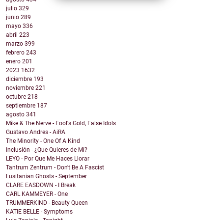
julio
329
junio
289
mayo
336
abril
223
marzo
399
febrero
243
enero
201
2023
1632
diciembre
193
noviembre
221
octubre
218
septiembre
187
agosto
341
Mike & The Nerve - Fool's Gold, False Idols
Gustavo Andres - AiRA
The Minority - One Of A Kind
Inclusión - ¿Que Quieres de Mí?
LEYO - Por Que Me Haces Llorar
Tantrum Zentrum - Don't Be A Fascist
Lusitanian Ghosts - September
CLARE EASDOWN - I Break
CARL KAMMEYER - One
TRUMMERKIND - Beauty Queen
KATIE BELLE - Symptoms