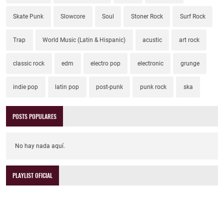
Skate Punk
Slowcore
Soul
Stoner Rock
Surf Rock
Trap
World Music (Latin & Hispanic)
acustic
art rock
classic rock
edm
electro pop
electronic
grunge
indie pop
latin pop
post-punk
punk rock
ska
POSTS POPULARES
No hay nada aquí.
PLAYLIST OFICIAL