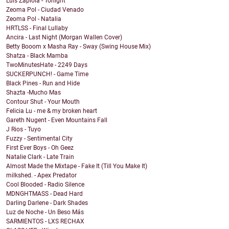
Luis Zapiola - Tonight
Zeoma Pol - Ciudad Venado
Zeoma Pol - Natalia
HRTLSS - Final Lullaby
Ancira - Last Night (Morgan Wallen Cover)
Betty Booom x Masha Ray - Sway (Swing House Mix)
Shatza - Black Mamba
TwoMinutesHate - 2249 Days
SUCKERPUNCH! - Game Time
Black Pines - Run and Hide
Shazta -Mucho Mas
Contour Shut - Your Mouth
Felicia Lu - me & my broken heart
Gareth Nugent - Even Mountains Fall
J Rios - Tuyo
Fuzzy - Sentimental City
First Ever Boys - Oh Geez
Natalie Clark - Late Train
Almost Made the Mixtape - Fake It (Till You Make It)
milkshed. - Apex Predator
Cool Blooded - Radio Silence
MDNGHTMASS - Dead Hard
Darling Darlene - Dark Shades
Luz de Noche - Un Beso Más
SARMIENTOS - LXS RECHAX