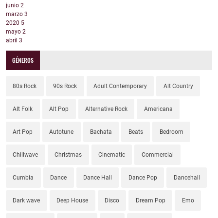
junio
2
marzo
3
2020
5
mayo
2
abril
3
GÉNEROS
80s Rock
90s Rock
Adult Contemporary
Alt Country
Alt Folk
Alt Pop
Alternative Rock
Americana
Art Pop
Autotune
Bachata
Beats
Bedroom
Chillwave
Christmas
Cinematic
Commercial
Cumbia
Dance
Dance Hall
Dance Pop
Dancehall
Dark wave
Deep House
Disco
Dream Pop
Emo