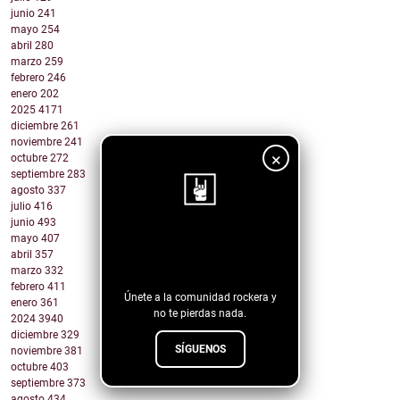
junio
241
mayo
254
abril
280
marzo
259
febrero
246
enero
202
2025
4171
diciembre
261
noviembre
241
×
octubre
272
septiembre
283
agosto
337
julio
416
junio
493
mayo
407
¡Sigue nuestro
abril
357
blog!
marzo
332
febrero
411
Únete a la comunidad rockera y
enero
361
no te pierdas nada.
2024
3940
diciembre
329
SÍGUENOS
noviembre
381
octubre
403
septiembre
373
agosto
434