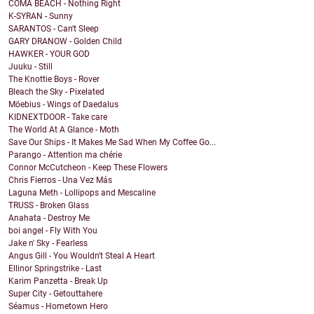
COMA BEACH - Nothing Right
K-SYRAN - Sunny
SARANTOS - Can't Sleep
GARY DRANOW - Golden Child
HAWKER - YOUR GOD
Juuku - Still
The Knottie Boys - Rover
Bleach the Sky - Pixelated
Möebius - Wings of Daedalus
KIDNEXTDOOR - Take care
The World At A Glance - Moth
Save Our Ships - It Makes Me Sad When My Coffee Go...
Parango - Attention ma chérie
Connor McCutcheon - Keep These Flowers
Chris Fierros - Una Vez Más
Laguna Meth - Lollipops and Mescaline
TRUSS - Broken Glass
Anahata - Destroy Me
boi angel - Fly With You
Jake n' Sky - Fearless
Angus Gill - You Wouldn't Steal A Heart
Ellinor Springstrike - Last
Karim Panzetta - Break Up
Super City - Getouttahere
Séamus - Hometown Hero