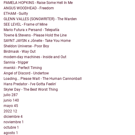
PAMELA HOPKINS - Raise Some Hell In Me
ANGUS WOODHEAD - Freedom
ETHAM - Guilty
GLENN VALLES (SONGWRITER) - The Warden
SEE LEVEL - Frame of Mine
Mario Futura x Persand - Telepatía
Towne & Stevens - Please Hold the Line
SAYNT JAYSN x Jônelle - Take You Home
Sheldon Universe - Poor Boy
Birdmask - Way Out
modern-day machines - Inside and Out
Sannia - trigger
mwnkii - Perfect Timing
Angel of Discord - Undertow
Loading... Please Wait - The Human Cannonball
Hans Predator - I've Gotta Feelin'
Skyler Day - The Best Worst Thing
julio
287
junio
140
mayo
45
2022
12
diciembre
4
noviembre
1
octubre
1
agosto
1