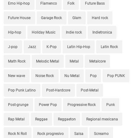
Emo Hip-hop
Flamenco
Folk
Future Bass
Future House
Garage Rock
Glam
Hard rock
Hip-hop
Holiday Music
Indie rock
Indietronica
J-pop
Jazz
K-Pop
Latin Hip-Hop
Latin Rock
Math Rock
Melodic Metal
Metal
Metalcore
New wave
Noise Rock
Nu Metal
Pop
Pop PUNK
Pop Punk Latino
Post-Hardcore
Post-Metal
Post-grunge
Power Pop
Progressive Rock
Punk
Rap Metal
Reggae
Reggaeton
Regional mexicana
Rock N Roll
Rock progresivo
Salsa
Screamo