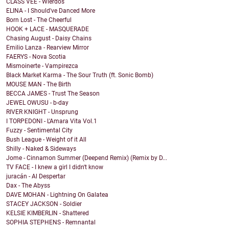
CLASS VEE - Wierdos
ELINA - I Should've Danced More
Born Lost - The Cheerful
HOOK + LACE - MASQUERADE
Chasing August - Daisy Chains
Emilio Lanza - Rearview Mirror
FAERYS - Nova Scotia
Mismoinerte - Vampirezca
Black Market Karma - The Sour Truth (ft. Sonic Bomb)
MOUSE MAN - The Birth
BECCA JAMES - Trust The Season
JEWEL OWUSU - b-day
RIVER KNIGHT - Unsprung
I TORPEDONI - L'Amara Vita Vol.1
Fuzzy - Sentimental City
Bush League - Weight of it All
Shilly - Naked & Sideways
Jome - Cinnamon Summer (Deepend Remix) (Remix by D...
TV FACE - I knew a girl I didn't know
juracán - Al Despertar
Dax - The Abyss
DAVE MOHAN - Lightning On Galatea
STACEY JACKSON - Soldier
KELSIE KIMBERLIN - Shattered
SOPHIA STEPHENS - Remnantal