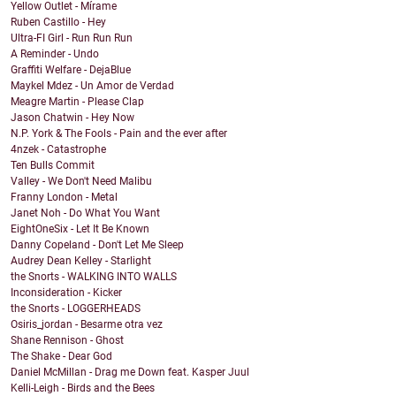
Yellow Outlet - Mírame
Ruben Castillo - Hey
Ultra-FI Girl - Run Run Run
A Reminder - Undo
Graffiti Welfare - DejaBlue
Maykel Mdez - Un Amor de Verdad
Meagre Martin - Please Clap
Jason Chatwin - Hey Now
N.P. York & The Fools - Pain and the ever after
4nzek - Catastrophe
Ten Bulls Commit
Valley - We Don't Need Malibu
Franny London - Metal
Janet Noh - Do What You Want
EightOneSix - Let It Be Known
Danny Copeland - Don't Let Me Sleep
Audrey Dean Kelley - Starlight
the Snorts - WALKING INTO WALLS
Inconsideration - Kicker
the Snorts - LOGGERHEADS
Osiris_jordan - Besarme otra vez
Shane Rennison - Ghost
The Shake - Dear God
Daniel McMillan - Drag me Down feat. Kasper Juul
Kelli-Leigh - Birds and the Bees