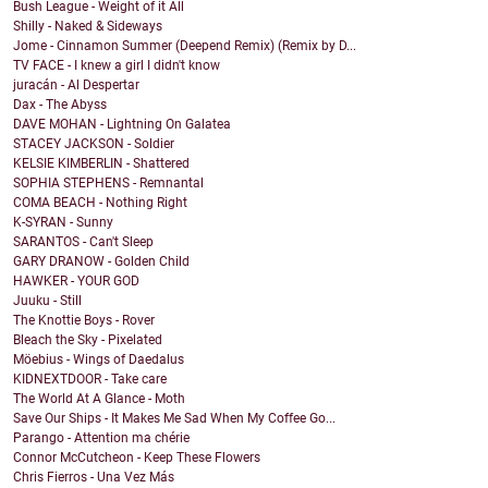
Bush League - Weight of it All
Shilly - Naked & Sideways
Jome - Cinnamon Summer (Deepend Remix) (Remix by D...
TV FACE - I knew a girl I didn't know
juracán - Al Despertar
Dax - The Abyss
DAVE MOHAN - Lightning On Galatea
STACEY JACKSON - Soldier
KELSIE KIMBERLIN - Shattered
SOPHIA STEPHENS - Remnantal
COMA BEACH - Nothing Right
K-SYRAN - Sunny
SARANTOS - Can't Sleep
GARY DRANOW - Golden Child
HAWKER - YOUR GOD
Juuku - Still
The Knottie Boys - Rover
Bleach the Sky - Pixelated
Möebius - Wings of Daedalus
KIDNEXTDOOR - Take care
The World At A Glance - Moth
Save Our Ships - It Makes Me Sad When My Coffee Go...
Parango - Attention ma chérie
Connor McCutcheon - Keep These Flowers
Chris Fierros - Una Vez Más