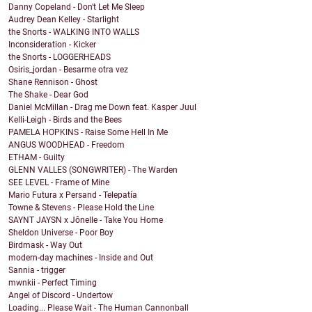
Danny Copeland - Don't Let Me Sleep
Audrey Dean Kelley - Starlight
the Snorts - WALKING INTO WALLS
Inconsideration - Kicker
the Snorts - LOGGERHEADS
Osiris_jordan - Besarme otra vez
Shane Rennison - Ghost
The Shake - Dear God
Daniel McMillan - Drag me Down feat. Kasper Juul
Kelli-Leigh - Birds and the Bees
PAMELA HOPKINS - Raise Some Hell In Me
ANGUS WOODHEAD - Freedom
ETHAM - Guilty
GLENN VALLES (SONGWRITER) - The Warden
SEE LEVEL - Frame of Mine
Mario Futura x Persand - Telepatía
Towne & Stevens - Please Hold the Line
SAYNT JAYSN x Jônelle - Take You Home
Sheldon Universe - Poor Boy
Birdmask - Way Out
modern-day machines - Inside and Out
Sannia - trigger
mwnkii - Perfect Timing
Angel of Discord - Undertow
Loading... Please Wait - The Human Cannonball