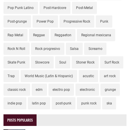
Pop Punk Latino
Post-Hardcore
Post-Metal
Post-grunge
Power Pop
Progressive Rock
Punk
Rap Metal
Reggae
Reggaeton
Regional mexicana
Rock N Roll
Rock progresivo
Salsa
Screamo
Skate Punk
Slowcore
Soul
Stoner Rock
Surf Rock
Trap
World Music (Latin & Hispanic)
acustic
art rock
classic rock
edm
electro pop
electronic
grunge
indie pop
latin pop
post-punk
punk rock
ska
POSTS POPULARES