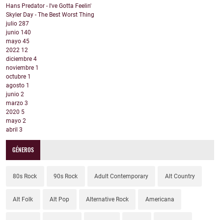
Hans Predator - I've Gotta Feelin'
Skyler Day - The Best Worst Thing
julio
287
junio
140
mayo
45
2022
12
diciembre
4
noviembre
1
octubre
1
agosto
1
junio
2
marzo
3
2020
5
mayo
2
abril
3
GÉNEROS
80s Rock
90s Rock
Adult Contemporary
Alt Country
Alt Folk
Alt Pop
Alternative Rock
Americana