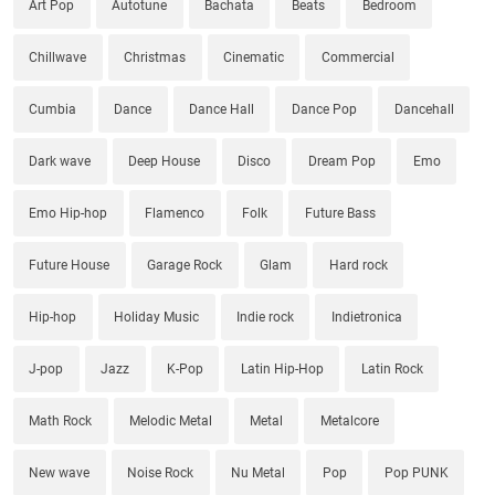
Art Pop
Autotune
Bachata
Beats
Bedroom
Chillwave
Christmas
Cinematic
Commercial
Cumbia
Dance
Dance Hall
Dance Pop
Dancehall
Dark wave
Deep House
Disco
Dream Pop
Emo
Emo Hip-hop
Flamenco
Folk
Future Bass
Future House
Garage Rock
Glam
Hard rock
Hip-hop
Holiday Music
Indie rock
Indietronica
J-pop
Jazz
K-Pop
Latin Hip-Hop
Latin Rock
Math Rock
Melodic Metal
Metal
Metalcore
New wave
Noise Rock
Nu Metal
Pop
Pop PUNK