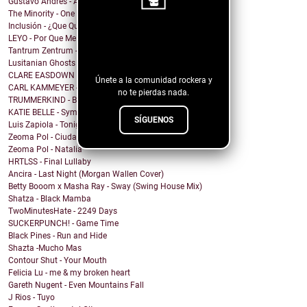
Gustavo Andres - AiRA
The Minority - One Of A Kind
Inclusión - ¿Que Quieres de Mí?
¡Sigue nuestro
LEYO - Por Que Me Haces Llorar
Tantrum Zentrum - Don't Be A Fascist
blog!
Lusitanian Ghosts - September
CLARE EASDOWN - I Break
Únete a la comunidad rockera y
CARL KAMMEYER - One
no te pierdas nada.
TRUMMERKIND - Beauty Queen
KATIE BELLE - Symptoms
SÍGUENOS
Luis Zapiola - Tonight
Zeoma Pol - Ciudad Venado
Zeoma Pol - Natalia
HRTLSS - Final Lullaby
Ancira - Last Night (Morgan Wallen Cover)
Betty Booom x Masha Ray - Sway (Swing House Mix)
Shatza - Black Mamba
TwoMinutesHate - 2249 Days
SUCKERPUNCH! - Game Time
Black Pines - Run and Hide
Shazta -Mucho Mas
Contour Shut - Your Mouth
Felicia Lu - me & my broken heart
Gareth Nugent - Even Mountains Fall
J Rios - Tuyo