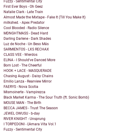
Fuzzy - Sentimental City
First Ever Boys - Oh Geez
Natalie Clark - Late Train
Almost Made the Mixtape - Fake It (Till You Make It)
milkshed. - Apex Predator
Cool Blooded - Radio Silence
MDNGHTMASS - Dead Hard
Darling Darlene - Dark Shades
Luz de Noche - Un Beso Más
SARMIENTOS - LXS RECHAX
CLASS VEE - Wierdos
ELINA - I Should've Danced More
Born Lost - The Cheerful
HOOK + LACE - MASQUERADE
Chasing August - Daisy Chains
Emilio Lanza - Rearview Mirror
FAERYS - Nova Scotia
Mismoinerte - Vampirezca
Black Market Karma - The Sour Truth (ft. Sonic Bomb)
MOUSE MAN - The Birth
BECCA JAMES - Trust The Season
JEWEL OWUSU - b-day
RIVER KNIGHT - Unsprung
I TORPEDONI - L'Amara Vita Vol.1
Fuzzy - Sentimental City