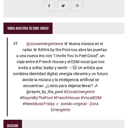
!MIRA NUESTRO ÚLTIMO VIDEO!
@zonaemergentemx
🚨 Nueva música en el
radar 🚨 RAYmi by the Pool nos abre las puertas
a una nueva era con “I Invite You to Feel Good”, un
viaje entre el French House y el EDM vocal que nos
invita a soltar, bailar y sentir. ✨🐱 Un artista que
combina identidad digital, energía vibrante y un futuro
donde la música y la inteligencia artificial se
encuentran. ¿Listxs para dejarse llevar? 🎶
@raymi_by_the_pool
#ZonaEmergente
#RaymiByThePool
#FrenchHouse
#VocalEDM
#NewMusicFriday
♬ sonido original - Zona
Emergente
BUSCAR