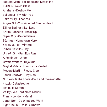
Laguna Meth - Lollipops and Mescaline
TRUSS - Broken Glass
Anahata - Destroy Me
boi angel - Fly With You
Jake n' Sky - Fearless
Angus Gill - You Wouldn't Steal A Heart
Ellinor Springstrike - Last
Karim Panzetta - Break Up
Super City - Getouttahere
Séamus - Hometown Hero
Yellow Outlet - Mírame
Ruben Castillo - Hey
Ultra-FI Girl - Run Run Run
A Reminder - Undo
Graffiti Welfare - DejaBlue
Maykel Mdez - Un Amor de Verdad
Meagre Martin - Please Clap
Jason Chatwin - Hey Now
N.P. York & The Fools - Pain and the ever after
4nzek - Catastrophe
Ten Bulls Commit
Valley - We Don't Need Malibu
Franny London - Metal
Janet Noh - Do What You Want
EightOneSix - Let It Be Known