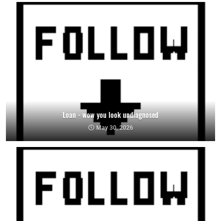
Loan - wow you look undiagnosed
May 30, 2026