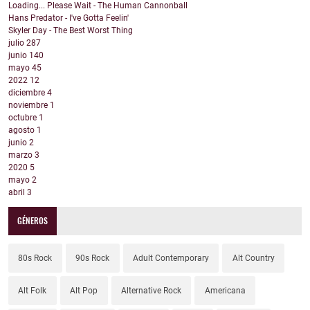
Loading... Please Wait - The Human Cannonball
Hans Predator - I've Gotta Feelin'
Skyler Day - The Best Worst Thing
julio
287
junio
140
mayo
45
2022
12
diciembre
4
noviembre
1
octubre
1
agosto
1
junio
2
marzo
3
2020
5
mayo
2
abril
3
GÉNEROS
80s Rock
90s Rock
Adult Contemporary
Alt Country
Alt Folk
Alt Pop
Alternative Rock
Americana