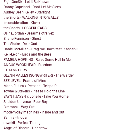
EightOneSix - Let It Be Known
Danny Copeland - Don't Let Me Sleep
Audrey Dean Kelley - Starlight
the Snorts - WALKING INTO WALLS
Inconsideration - Kicker
the Snorts - LOGGERHEADS
Osiris_jordan - Besarme otra vez
Shane Rennison - Ghost
The Shake - Dear God
Daniel McMillan - Drag me Down feat. Kasper Juul
Kelli-Leigh - Birds and the Bees
PAMELA HOPKINS - Raise Some Hell In Me
ANGUS WOODHEAD - Freedom
ETHAM - Guilty
GLENN VALLES (SONGWRITER) - The Warden
SEE LEVEL - Frame of Mine
Mario Futura x Persand - Telepatía
Towne & Stevens - Please Hold the Line
SAYNT JAYSN x Jônelle - Take You Home
Sheldon Universe - Poor Boy
Birdmask - Way Out
modern-day machines - Inside and Out
Sannia - trigger
mwnkii - Perfect Timing
Angel of Discord - Undertow