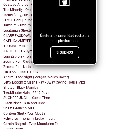
Gustavo Andres - AiRA
The Minority - One Of A Kind
Inclusión - ¿Que Quieres de Mí?
¡Sigue nuestro
LEYO - Por Que Me Haces Llorar
blog!
Tantrum Zentrum - Don't Be A Fascist
Lusitanian Ghosts - September
Únete a la comunidad rockera y
CLARE EASDOWN - I Break
no te pierdas nada.
CARL KAMMEYER - One
TRUMMERKIND - Beauty Queen
KATIE BELLE - Symptoms
SÍGUENOS
Luis Zapiola - Tonight
Zeoma Pol - Ciudad Venado
Zeoma Pol - Natalia
HRTLSS - Final Lullaby
Ancira - Last Night (Morgan Wallen Cover)
Betty Booom x Masha Ray - Sway (Swing House Mix)
Shatza - Black Mamba
TwoMinutesHate - 2249 Days
SUCKERPUNCH! - Game Time
Black Pines - Run and Hide
Shazta -Mucho Mas
Contour Shut - Your Mouth
Felicia Lu - me & my broken heart
Gareth Nugent - Even Mountains Fall