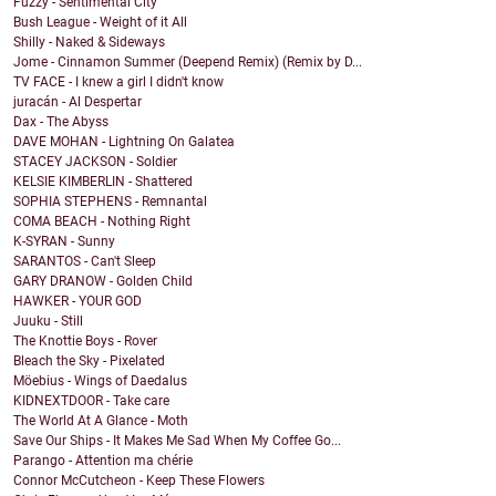
Fuzzy - Sentimental City
Bush League - Weight of it All
Shilly - Naked & Sideways
Jome - Cinnamon Summer (Deepend Remix) (Remix by D...
TV FACE - I knew a girl I didn't know
juracán - Al Despertar
Dax - The Abyss
DAVE MOHAN - Lightning On Galatea
STACEY JACKSON - Soldier
KELSIE KIMBERLIN - Shattered
SOPHIA STEPHENS - Remnantal
COMA BEACH - Nothing Right
K-SYRAN - Sunny
SARANTOS - Can't Sleep
GARY DRANOW - Golden Child
HAWKER - YOUR GOD
Juuku - Still
The Knottie Boys - Rover
Bleach the Sky - Pixelated
Möebius - Wings of Daedalus
KIDNEXTDOOR - Take care
The World At A Glance - Moth
Save Our Ships - It Makes Me Sad When My Coffee Go...
Parango - Attention ma chérie
Connor McCutcheon - Keep These Flowers