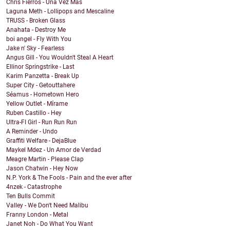
Chris Fierros - Una Vez Más
Laguna Meth - Lollipops and Mescaline
TRUSS - Broken Glass
Anahata - Destroy Me
boi angel - Fly With You
Jake n' Sky - Fearless
Angus Gill - You Wouldn't Steal A Heart
Ellinor Springstrike - Last
Karim Panzetta - Break Up
Super City - Getouttahere
Séamus - Hometown Hero
Yellow Outlet - Mírame
Ruben Castillo - Hey
Ultra-FI Girl - Run Run Run
A Reminder - Undo
Graffiti Welfare - DejaBlue
Maykel Mdez - Un Amor de Verdad
Meagre Martin - Please Clap
Jason Chatwin - Hey Now
N.P. York & The Fools - Pain and the ever after
4nzek - Catastrophe
Ten Bulls Commit
Valley - We Don't Need Malibu
Franny London - Metal
Janet Noh - Do What You Want