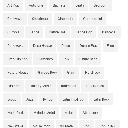
Art Pop
Autotune
Bachata
Beats
Bedroom
Chillwave
Christmas
Cinematic
Commercial
Cumbia
Dance
Dance Hall
Dance Pop
Dancehall
Dark wave
Deep House
Disco
Dream Pop
Emo
Emo Hip-hop
Flamenco
Folk
Future Bass
Future House
Garage Rock
Glam
Hard rock
Hip-hop
Holiday Music
Indie rock
Indietronica
J-pop
Jazz
K-Pop
Latin Hip-Hop
Latin Rock
Math Rock
Melodic Metal
Metal
Metalcore
New wave
Noise Rock
Nu Metal
Pop
Pop PUNK