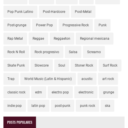
Pop Punk Latino
Post-Hardcore
Post-Metal
Post-grunge
Power Pop
Progressive Rock
Punk
Rap Metal
Reggae
Reggaeton
Regional mexicana
Rock N Roll
Rock progresivo
Salsa
Screamo
Skate Punk
Slowcore
Soul
Stoner Rock
Surf Rock
Trap
World Music (Latin & Hispanic)
acustic
art rock
classic rock
edm
electro pop
electronic
grunge
indie pop
latin pop
post-punk
punk rock
ska
POSTS POPULARES