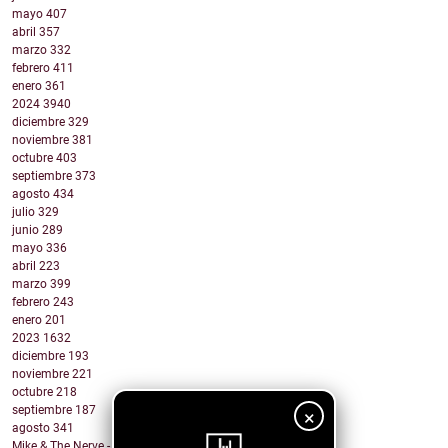
mayo
407
abril
357
marzo
332
febrero
411
enero
361
2024
3940
diciembre
329
noviembre
381
octubre
403
septiembre
373
agosto
434
julio
329
junio
289
mayo
336
abril
223
marzo
399
febrero
243
enero
201
2023
1632
diciembre
193
noviembre
221
octubre
218
septiembre
187
×
agosto
341
Mike & The Nerve - Fool's Gold, False Idols