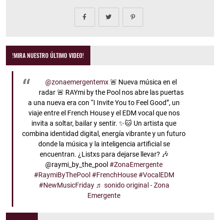
!MIRA NUESTRO ÚLTIMO VIDEO!
@zonaemergentemx
🚨 Nueva música en el
radar 🚨 RAYmi by the Pool nos abre las puertas
a una nueva era con “I Invite You to Feel Good”, un
viaje entre el French House y el EDM vocal que nos
invita a soltar, bailar y sentir. ✨🐱 Un artista que
combina identidad digital, energía vibrante y un futuro
donde la música y la inteligencia artificial se
encuentran. ¿Listxs para dejarse llevar? 🎶
@raymi_by_the_pool
#ZonaEmergente
#RaymiByThePool
#FrenchHouse
#VocalEDM
#NewMusicFriday
♬ sonido original - Zona
Emergente