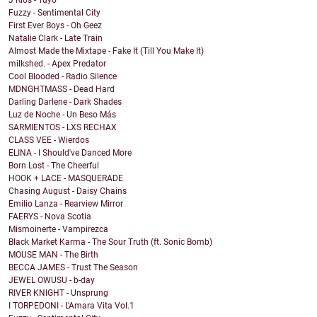
J Rios - Tuyo
Fuzzy - Sentimental City
First Ever Boys - Oh Geez
Natalie Clark - Late Train
Almost Made the Mixtape - Fake It (Till You Make It)
milkshed. - Apex Predator
Cool Blooded - Radio Silence
MDNGHTMASS - Dead Hard
Darling Darlene - Dark Shades
Luz de Noche - Un Beso Más
SARMIENTOS - LXS RECHAX
CLASS VEE - Wierdos
ELINA - I Should've Danced More
Born Lost - The Cheerful
HOOK + LACE - MASQUERADE
Chasing August - Daisy Chains
Emilio Lanza - Rearview Mirror
FAERYS - Nova Scotia
Mismoinerte - Vampirezca
Black Market Karma - The Sour Truth (ft. Sonic Bomb)
MOUSE MAN - The Birth
BECCA JAMES - Trust The Season
JEWEL OWUSU - b-day
RIVER KNIGHT - Unsprung
I TORPEDONI - L'Amara Vita Vol.1