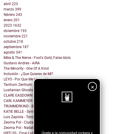
abril
223
marzo
399
febrero
243
enero
201
2023
1632
diciembre
193
noviembre
221
octubre
218
septiembre
187
agosto
341
Mike & The Nerve - Fool's Gold, False Idols
Gustavo Andres - AiRA
The Minority - One Of A Kind
Inclusión - ¿Que Quieres de Mí?
LEYO - Por Que Me Haces Llorar
Tantrum Zentrum - Don't Be A Fascist
×
Lusitanian Ghosts - September
CLARE EASDOWN - I Break
CARL KAMMEYER - One
TRUMMERKIND - Beauty Queen
KATIE BELLE - Symptoms
¡Sigue nuestro
Luis Zapiola - Tonight
blog!
Zeoma Pol - Ciudad Venado
Zeoma Pol - Natalia
Únete a la comunidad rockera y
HRTLSS - Final Lullaby