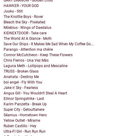
GARY DRANOW - Golden Child
HAWKER - YOUR GOD
Juuku - Still
The Knottie Boys - Rover
Bleach the Sky - Pixelated
Möebius - Wings of Daedalus
KIDNEXTDOOR - Take care
The World At A Glance - Moth
Save Our Ships - It Makes Me Sad When My Coffee Go...
Parango - Attention ma chérie
Connor McCutcheon - Keep These Flowers
Chris Fierros - Una Vez Más
Laguna Meth - Lollipops and Mescaline
TRUSS - Broken Glass
Anahata - Destroy Me
boi angel - Fly With You
Jake n' Sky - Fearless
Angus Gill - You Wouldn't Steal A Heart
Ellinor Springstrike - Last
Karim Panzetta - Break Up
Super City - Getouttahere
Séamus - Hometown Hero
Yellow Outlet - Mírame
Ruben Castillo - Hey
Ultra-FI Girl - Run Run Run