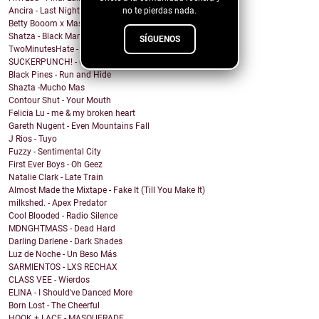
no te pierdas nada.
Ancira - Last Night (Morgan Wallen Cover)
Betty Booom x Masha Ray - Sway (Swing House Mix)
Shatza - Black Mamba
SÍGUENOS
TwoMinutesHate - 2249 Days
SUCKERPUNCH! - Game Time
Black Pines - Run and Hide
Shazta -Mucho Mas
Contour Shut - Your Mouth
Felicia Lu - me & my broken heart
Gareth Nugent - Even Mountains Fall
J Rios - Tuyo
Fuzzy - Sentimental City
First Ever Boys - Oh Geez
Natalie Clark - Late Train
Almost Made the Mixtape - Fake It (Till You Make It)
milkshed. - Apex Predator
Cool Blooded - Radio Silence
MDNGHTMASS - Dead Hard
Darling Darlene - Dark Shades
Luz de Noche - Un Beso Más
SARMIENTOS - LXS RECHAX
CLASS VEE - Wierdos
ELINA - I Should've Danced More
Born Lost - The Cheerful
HOOK + LACE - MASQUERADE