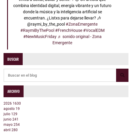
combina identidad digital, energía vibrante y un futuro
donde la música y la inteligencia artificial se
encuentran. ¿Listxs para dejarse llevar? 🎶
@raymi_by_the_pool
#ZonaEmergente
#RaymiByThePool
#FrenchHouse
#VocalEDM
#NewMusicFriday
♬ sonido original - Zona
Emergente
BUSCAR
ARCHIVO
2026
1630
agosto
19
julio
129
junio
241
mayo
254
abril
280