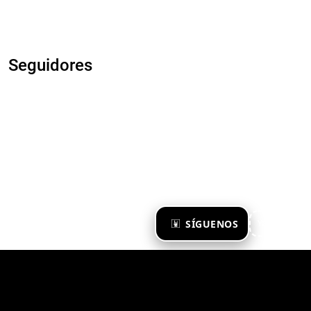
Seguidores
×
SÍGUENOS
Ya te sigo