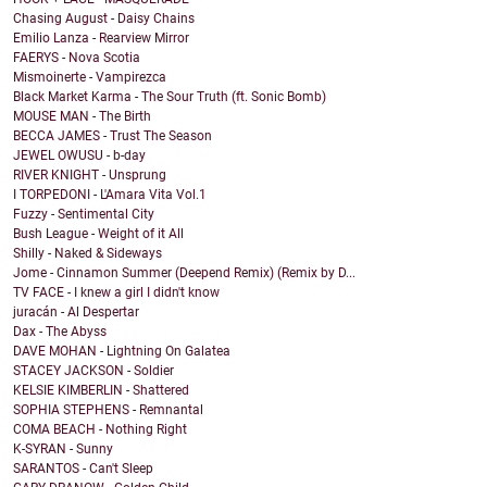
Chasing August - Daisy Chains
Emilio Lanza - Rearview Mirror
FAERYS - Nova Scotia
Mismoinerte - Vampirezca
Black Market Karma - The Sour Truth (ft. Sonic Bomb)
MOUSE MAN - The Birth
BECCA JAMES - Trust The Season
JEWEL OWUSU - b-day
RIVER KNIGHT - Unsprung
I TORPEDONI - L'Amara Vita Vol.1
Fuzzy - Sentimental City
Bush League - Weight of it All
Shilly - Naked & Sideways
Jome - Cinnamon Summer (Deepend Remix) (Remix by D...
TV FACE - I knew a girl I didn't know
juracán - Al Despertar
Dax - The Abyss
DAVE MOHAN - Lightning On Galatea
STACEY JACKSON - Soldier
KELSIE KIMBERLIN - Shattered
SOPHIA STEPHENS - Remnantal
COMA BEACH - Nothing Right
K-SYRAN - Sunny
SARANTOS - Can't Sleep