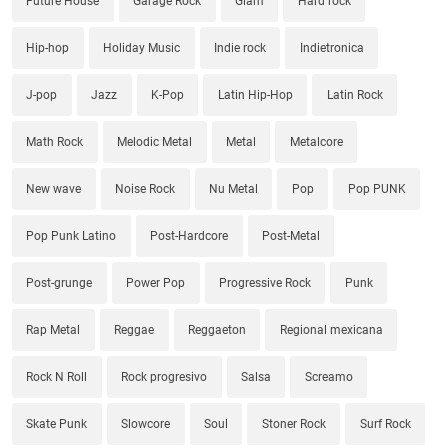
Future House
Garage Rock
Glam
Hard rock
Hip-hop
Holiday Music
Indie rock
Indietronica
J-pop
Jazz
K-Pop
Latin Hip-Hop
Latin Rock
Math Rock
Melodic Metal
Metal
Metalcore
New wave
Noise Rock
Nu Metal
Pop
Pop PUNK
Pop Punk Latino
Post-Hardcore
Post-Metal
Post-grunge
Power Pop
Progressive Rock
Punk
Rap Metal
Reggae
Reggaeton
Regional mexicana
Rock N Roll
Rock progresivo
Salsa
Screamo
Skate Punk
Slowcore
Soul
Stoner Rock
Surf Rock