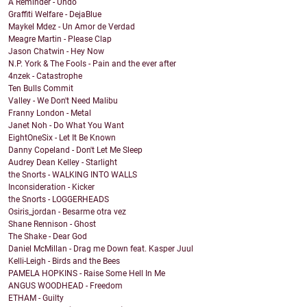
A Reminder - Undo
Graffiti Welfare - DejaBlue
Maykel Mdez - Un Amor de Verdad
Meagre Martin - Please Clap
Jason Chatwin - Hey Now
N.P. York & The Fools - Pain and the ever after
4nzek - Catastrophe
Ten Bulls Commit
Valley - We Don't Need Malibu
Franny London - Metal
Janet Noh - Do What You Want
EightOneSix - Let It Be Known
Danny Copeland - Don't Let Me Sleep
Audrey Dean Kelley - Starlight
the Snorts - WALKING INTO WALLS
Inconsideration - Kicker
the Snorts - LOGGERHEADS
Osiris_jordan - Besarme otra vez
Shane Rennison - Ghost
The Shake - Dear God
Daniel McMillan - Drag me Down feat. Kasper Juul
Kelli-Leigh - Birds and the Bees
PAMELA HOPKINS - Raise Some Hell In Me
ANGUS WOODHEAD - Freedom
ETHAM - Guilty