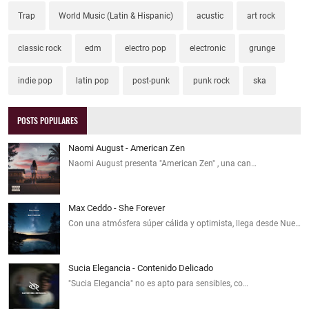
Trap
World Music (Latin & Hispanic)
acustic
art rock
classic rock
edm
electro pop
electronic
grunge
indie pop
latin pop
post-punk
punk rock
ska
POSTS POPULARES
Naomi August - American Zen
Naomi August presenta "American Zen" , una can…
Max Ceddo - She Forever
Con una atmósfera súper cálida y optimista, llega desde Nue…
Sucia Elegancia - Contenido Delicado
"Sucia Elegancia" no es apto para sensibles, co…