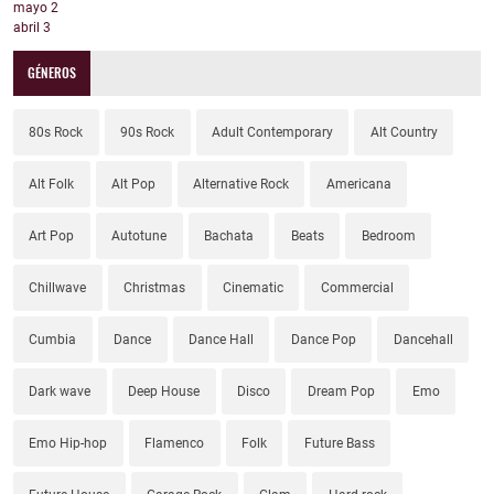
mayo
2
abril
3
GÉNEROS
80s Rock
90s Rock
Adult Contemporary
Alt Country
Alt Folk
Alt Pop
Alternative Rock
Americana
Art Pop
Autotune
Bachata
Beats
Bedroom
Chillwave
Christmas
Cinematic
Commercial
Cumbia
Dance
Dance Hall
Dance Pop
Dancehall
Dark wave
Deep House
Disco
Dream Pop
Emo
Emo Hip-hop
Flamenco
Folk
Future Bass