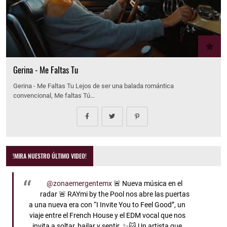
Gerina - Me Faltas Tu
Gerina - Me Faltas Tu Lejos de ser una balada romántica
convencional, Me faltas Tú…
!MIRA NUESTRO ÚLTIMO VIDEO!
@zonaemergentemx
🚨 Nueva música en el
radar 🚨 RAYmi by the Pool nos abre las puertas
a una nueva era con “I Invite You to Feel Good”, un
viaje entre el French House y el EDM vocal que nos
invita a soltar, bailar y sentir. ✨🐱 Un artista que