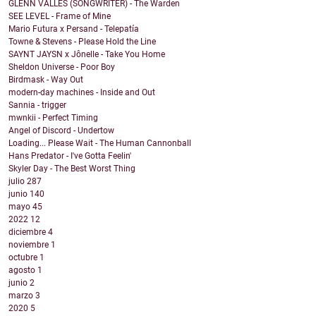
GLENN VALLES (SONGWRITER) - The Warden
SEE LEVEL - Frame of Mine
Mario Futura x Persand - Telepatía
Towne & Stevens - Please Hold the Line
SAYNT JAYSN x Jônelle - Take You Home
Sheldon Universe - Poor Boy
Birdmask - Way Out
modern-day machines - Inside and Out
Sannia - trigger
mwnkii - Perfect Timing
Angel of Discord - Undertow
Loading... Please Wait - The Human Cannonball
Hans Predator - I've Gotta Feelin'
Skyler Day - The Best Worst Thing
julio
287
junio
140
mayo
45
2022
12
diciembre
4
noviembre
1
octubre
1
agosto
1
junio
2
marzo
3
2020
5