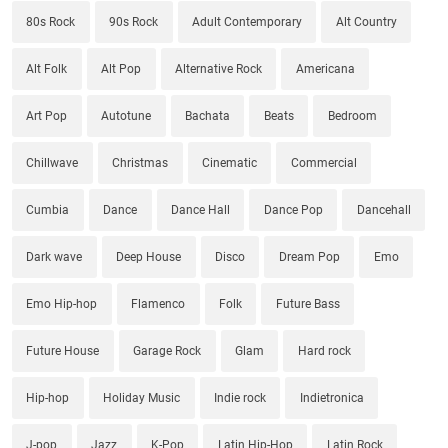
80s Rock
90s Rock
Adult Contemporary
Alt Country
Alt Folk
Alt Pop
Alternative Rock
Americana
Art Pop
Autotune
Bachata
Beats
Bedroom
Chillwave
Christmas
Cinematic
Commercial
Cumbia
Dance
Dance Hall
Dance Pop
Dancehall
Dark wave
Deep House
Disco
Dream Pop
Emo
Emo Hip-hop
Flamenco
Folk
Future Bass
Future House
Garage Rock
Glam
Hard rock
Hip-hop
Holiday Music
Indie rock
Indietronica
J-pop
Jazz
K-Pop
Latin Hip-Hop
Latin Rock