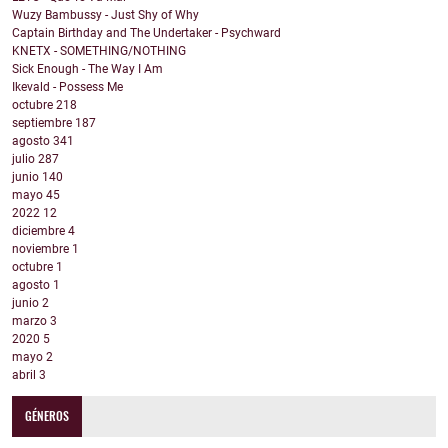
Wuzy Bambussy - Just Shy of Why
Captain Birthday and The Undertaker - Psychward
KNETX - SOMETHING/NOTHING
Sick Enough - The Way I Am
Ikevald - Possess Me
octubre
218
septiembre
187
agosto
341
julio
287
junio
140
mayo
45
2022
12
diciembre
4
noviembre
1
octubre
1
agosto
1
junio
2
marzo
3
2020
5
mayo
2
abril
3
GÉNEROS