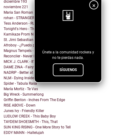
diciembre
193
×
noviembre
221
Maria San Roman - DRUNK IN LUV
rohan - STRANGER ARMS
Tess Anderson - RUN
Tonight's Hero - There's Something In My Eggnog
¡Sigue nuestro
Kamikaze Prom Night - I Have a Thing for Redheads
St. Jimi Sebastian Cricket Club - Golden Parachuter
blog!
Afroboy - ¿Puedo parar un instante?
Magnus Tempels - Deep Feelings
Únete a la comunidad rockera y
Reconciler - Never Fade Away
no te pierdas nada.
MICK J. CLARK - It's Getting Near Christmas.
DAME ZINA - Fairytales
SÍGUENOS
NADRIP - Better at Goodbye
NLM - Dying Inside (Without You)
Spider - Tabula Rasa
María Mortiz - Te Vas
Big Wreck - Summerlong
Griffin Benton - Inches From The Edge
RISE ABOVE - Down
Junes Ivy - Friendly Killer
LUDLOW CREEK - This Baby Boy
TAYDEM SHOESMITH - This, That
SUN KING RISING - One More Story to Tell
EDDY MANN - Hallelujah