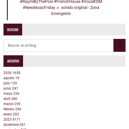
#RaymiByThePool
#FrenchHouse
#VocalEDM
#NewMusicFriday
♬ sonido original - Zona
Emergente
BUSCAR
ARCHIVO
2026
1630
agosto
19
julio
129
junio
241
mayo
254
abril
280
marzo
259
febrero
246
enero
202
2025
4171
diciembre
261