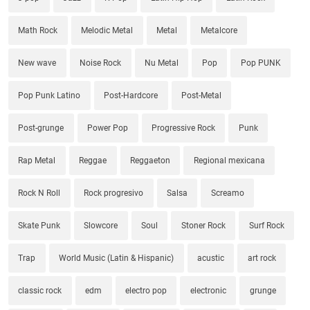
Math Rock
Melodic Metal
Metal
Metalcore
New wave
Noise Rock
Nu Metal
Pop
Pop PUNK
Pop Punk Latino
Post-Hardcore
Post-Metal
Post-grunge
Power Pop
Progressive Rock
Punk
Rap Metal
Reggae
Reggaeton
Regional mexicana
Rock N Roll
Rock progresivo
Salsa
Screamo
Skate Punk
Slowcore
Soul
Stoner Rock
Surf Rock
Trap
World Music (Latin & Hispanic)
acustic
art rock
classic rock
edm
electro pop
electronic
grunge