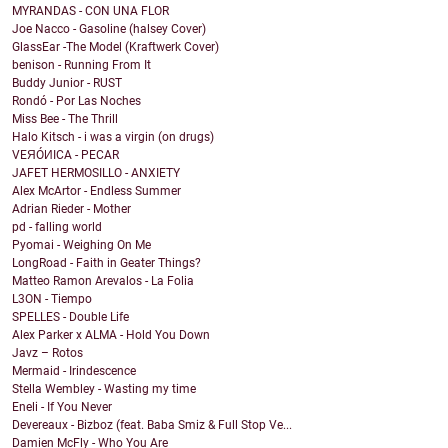
MYRANDAS - CON UNA FLOR
Joe Nacco - Gasoline (halsey Cover)
GlassEar -The Model (Kraftwerk Cover)
benison - Running From It
Buddy Junior - RUST
Rondó - Por Las Noches
Miss Bee - The Thrill
Halo Kitsch - i was a virgin (on drugs)
VEЯÓИICA - PECAR
JAFET HERMOSILLO - ANXIETY
Alex McArtor - Endless Summer
Adrian Rieder - Mother
pd - falling world
Pyomai - Weighing On Me
LongRoad - Faith in Geater Things?
Matteo Ramon Arevalos - La Folia
L3ON - Tiempo
SPELLES - Double Life
Alex Parker x ALMA - Hold You Down
Javz – Rotos
Mermaid - Irindescence
Stella Wembley - Wasting my time
Eneli - If You Never
Devereaux - Bizboz (feat. Baba Smiz & Full Stop Ve...
Damien McFly - Who You Are