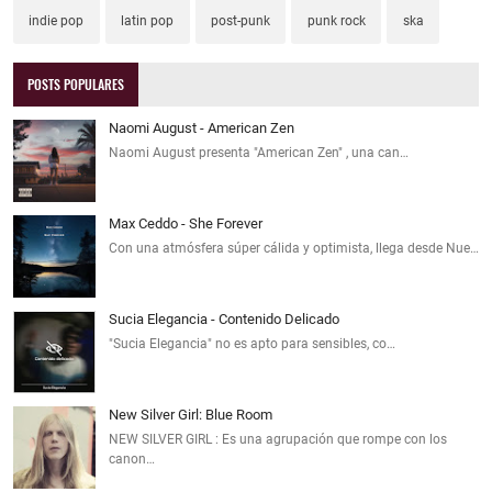
indie pop
latin pop
post-punk
punk rock
ska
POSTS POPULARES
Naomi August - American Zen
Naomi August presenta "American Zen" , una can…
Max Ceddo - She Forever
Con una atmósfera súper cálida y optimista, llega desde Nue…
Sucia Elegancia - Contenido Delicado
"Sucia Elegancia" no es apto para sensibles, co…
New Silver Girl: Blue Room
NEW SILVER GIRL : Es una agrupación que rompe con los
canon…