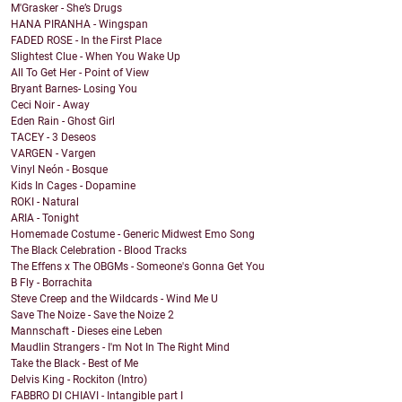
M'Grasker - She’s Drugs
HANA PIRANHA - Wingspan
FADED ROSE - In the First Place
Slightest Clue - When You Wake Up
All To Get Her - Point of View
Bryant Barnes- Losing You
Ceci Noir - Away
Eden Rain - Ghost Girl
TACEY - 3 Deseos
VARGEN - Vargen
Vinyl Neón - Bosque
Kids In Cages - Dopamine
ROKI - Natural
ARIA - Tonight
Homemade Costume - Generic Midwest Emo Song
The Black Celebration - Blood Tracks
The Effens x The OBGMs - Someone's Gonna Get You
B Fly - Borrachita
Steve Creep and the Wildcards - Wind Me U
Save The Noize - Save the Noize 2
Mannschaft - Dieses eine Leben
Maudlin Strangers - I'm Not In The Right Mind
Take the Black - Best of Me
Delvis King - Rockiton (Intro)
FABBRO DI CHIAVI - Intangible part I