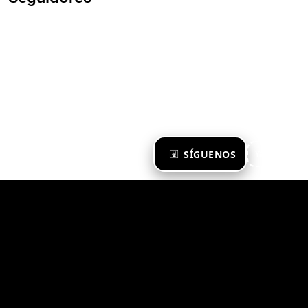
×
SÍGUENOS
Ya te sigo
Zona Emergente 2023
© ZONA EMERGENTE
TODOS LOS DERECHOS RESERVADOS