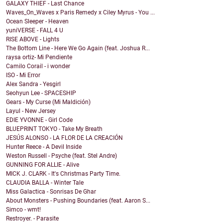
GALAXY THIEF - Last Chance
Waves_On_Waves x Paris Remedy x Ciley Myrus - You ...
Ocean Sleeper - Heaven
yuniVERSE - FALL 4 U
RISE ABOVE - Lights
The Bottom Line - Here We Go Again (feat. Joshua R...
raysa ortiz- Mi Pendiente
Camilo Corail - i wonder
ISO - Mi Error
Alex Sandra - Yesgirl
Seohyun Lee - SPACESHIP
Gears - My Curse (Mi Maldición)
Layul - New Jersey
EDIE YVONNE - Girl Code
BLUEPRINT TOKYO - Take My Breath
JESÚS ALONSO - LA FLOR DE LA CREACIÓN
Hunter Reece - A Devil Inside
Weston Russell - Psyche (feat. Stel Andre)
GUNNING FOR ALLIE - Alive
MICK J. CLARK - It's Christmas Party Time.
CLAUDIA BALLA - Winter Tale
Miss Galactica - Sonrisas De Ghar
About Monsters - Pushing Boundaries (feat. Aaron S...
Simco - wmt!
Restroyer. - Parasite