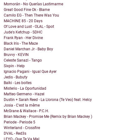
Momorán - No Querías Lastimarme
Great Good Fine Ok - Blame
Camilo EG - Then There Was You
MACHINE 85 - 20 Days
Of Love and Lust - OLAL - Spot
Jude's Ketchup - SDHC
Frank Ryan - Her Divine
Black Iris - The Maze
Daniel Marchan Jr - Baby Boy
Bruvvy - KEVIN
Celeste Sanazi - Tango
Sixpin - Help
Ignacio Pagani - Igual Que Ayer
Jedis - Bubuty
Baïki - Les boites
Misterio - La Oportunidad
Matteo Germeno - Hazel
Dustin + Sarah Reed - La Llorona (Te Veo) feat. Helcy
Josia - C'est la même
McGrane & Wallace - P.C.H.
Brian Mackey - Promise Me (Remix by Brian Mackey )
Periode - Periode 5
Winterland - Crossfire
DVAL - Red3s
LEYO - Que Te Va Mal