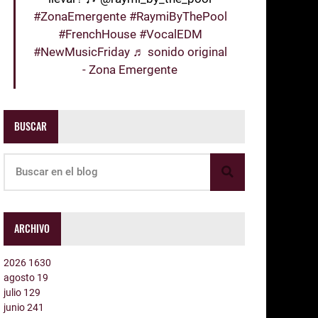
#ZonaEmergente
#RaymiByThePool
#FrenchHouse
#VocalEDM
#NewMusicFriday
♬ sonido original
- Zona Emergente
BUSCAR
ARCHIVO
2026
1630
agosto
19
julio
129
junio
241