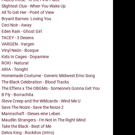
Slightest Clue - When You Wake Up
All To Get Her - Point of View
Bryant Barnes- Losing You
Ceci Noir - Away
Eden Rain - Ghost Girl
TACEY - 3 Deseos
VARGEN - Vargen
Vinyl Neón - Bosque
Kids In Cages - Dopamine
ROKI - Natural
ARIA - Tonight
Homemade Costume - Generic Midwest Emo Song
The Black Celebration - Blood Tracks
The Effens x The OBGMs - Someone's Gonna Get You
B Fly - Borrachita
Steve Creep and the Wildcards - Wind Me U
Save The Noize - Save the Noize 2
Mannschaft - Dieses eine Leben
Maudlin Strangers - I'm Not In The Right Mind
Take the Black - Best of Me
Delvis King - Rockiton (Intro)