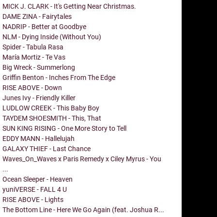
MICK J. CLARK - It's Getting Near Christmas.
DAME ZINA - Fairytales
NADRIP - Better at Goodbye
NLM - Dying Inside (Without You)
Spider - Tabula Rasa
María Mortiz - Te Vas
Big Wreck - Summerlong
Griffin Benton - Inches From The Edge
RISE ABOVE - Down
Junes Ivy - Friendly Killer
LUDLOW CREEK - This Baby Boy
TAYDEM SHOESMITH - This, That
SUN KING RISING - One More Story to Tell
EDDY MANN - Hallelujah
GALAXY THIEF - Last Chance
Waves_On_Waves x Paris Remedy x Ciley Myrus - You
...
Ocean Sleeper - Heaven
yuniVERSE - FALL 4 U
RISE ABOVE - Lights
The Bottom Line - Here We Go Again (feat. Joshua R...