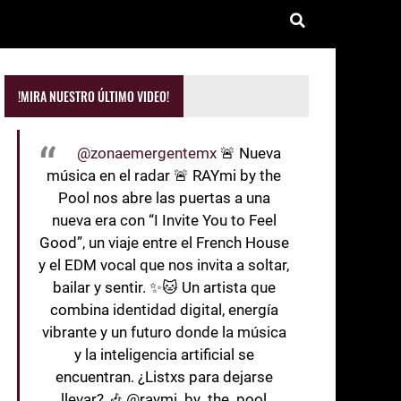
!MIRA NUESTRO ÚLTIMO VIDEO!
@zonaemergentemx
🚨 Nueva
música en el radar 🚨 RAYmi by the
Pool nos abre las puertas a una
nueva era con “I Invite You to Feel
Good”, un viaje entre el French House
y el EDM vocal que nos invita a soltar,
bailar y sentir. ✨🐱 Un artista que
combina identidad digital, energía
vibrante y un futuro donde la música
y la inteligencia artificial se
encuentran. ¿Listxs para dejarse
llevar? 🎶 @raymi_by_the_pool