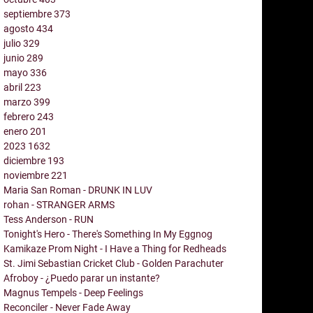
septiembre
373
agosto
434
julio
329
junio
289
mayo
336
abril
223
marzo
399
febrero
243
enero
201
2023
1632
diciembre
193
noviembre
221
Maria San Roman - DRUNK IN LUV
rohan - STRANGER ARMS
Tess Anderson - RUN
Tonight's Hero - There's Something In My Eggnog
Kamikaze Prom Night - I Have a Thing for Redheads
St. Jimi Sebastian Cricket Club - Golden Parachuter
Afroboy - ¿Puedo parar un instante?
Magnus Tempels - Deep Feelings
Reconciler - Never Fade Away