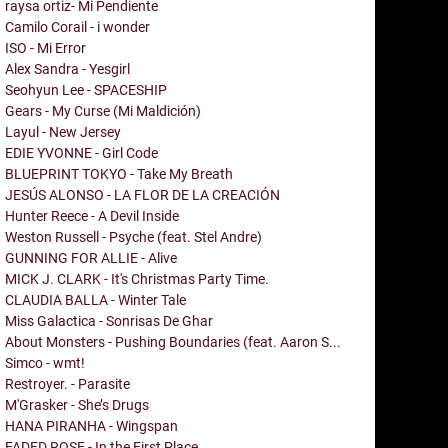
raysa ortiz- Mi Pendiente
Camilo Corail - i wonder
ISO - Mi Error
Alex Sandra - Yesgirl
Seohyun Lee - SPACESHIP
Gears - My Curse (Mi Maldición)
Layul - New Jersey
EDIE YVONNE - Girl Code
BLUEPRINT TOKYO - Take My Breath
JESÚS ALONSO - LA FLOR DE LA CREACIÓN
Hunter Reece - A Devil Inside
Weston Russell - Psyche (feat. Stel Andre)
GUNNING FOR ALLIE - Alive
MICK J. CLARK - It's Christmas Party Time.
CLAUDIA BALLA - Winter Tale
Miss Galactica - Sonrisas De Ghar
About Monsters - Pushing Boundaries (feat. Aaron S...
Simco - wmt!
Restroyer. - Parasite
M'Grasker - She’s Drugs
HANA PIRANHA - Wingspan
FADED ROSE - In the First Place