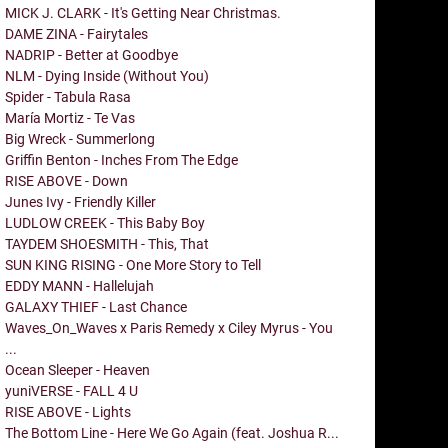
MICK J. CLARK - It's Getting Near Christmas.
DAME ZINA - Fairytales
NADRIP - Better at Goodbye
NLM - Dying Inside (Without You)
Spider - Tabula Rasa
María Mortiz - Te Vas
Big Wreck - Summerlong
Griffin Benton - Inches From The Edge
RISE ABOVE - Down
Junes Ivy - Friendly Killer
LUDLOW CREEK - This Baby Boy
TAYDEM SHOESMITH - This, That
SUN KING RISING - One More Story to Tell
EDDY MANN - Hallelujah
GALAXY THIEF - Last Chance
Waves_On_Waves x Paris Remedy x Ciley Myrus - You
...
Ocean Sleeper - Heaven
yuniVERSE - FALL 4 U
RISE ABOVE - Lights
The Bottom Line - Here We Go Again (feat. Joshua R...