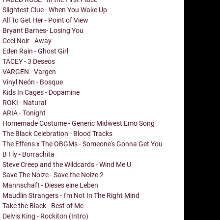
Slightest Clue - When You Wake Up
All To Get Her - Point of View
Bryant Barnes- Losing You
Ceci Noir - Away
Eden Rain - Ghost Girl
TACEY - 3 Deseos
VARGEN - Vargen
Vinyl Neón - Bosque
Kids In Cages - Dopamine
ROKI - Natural
ARIA - Tonight
Homemade Costume - Generic Midwest Emo Song
The Black Celebration - Blood Tracks
The Effens x The OBGMs - Someone's Gonna Get You
B Fly - Borrachita
Steve Creep and the Wildcards - Wind Me U
Save The Noize - Save the Noize 2
Mannschaft - Dieses eine Leben
Maudlin Strangers - I'm Not In The Right Mind
Take the Black - Best of Me
Delvis King - Rockiton (Intro)