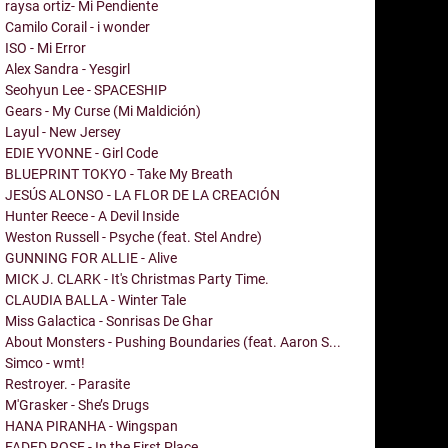
raysa ortiz- Mi Pendiente
Camilo Corail - i wonder
ISO - Mi Error
Alex Sandra - Yesgirl
Seohyun Lee - SPACESHIP
Gears - My Curse (Mi Maldición)
Layul - New Jersey
EDIE YVONNE - Girl Code
BLUEPRINT TOKYO - Take My Breath
JESÚS ALONSO - LA FLOR DE LA CREACIÓN
Hunter Reece - A Devil Inside
Weston Russell - Psyche (feat. Stel Andre)
GUNNING FOR ALLIE - Alive
MICK J. CLARK - It's Christmas Party Time.
CLAUDIA BALLA - Winter Tale
Miss Galactica - Sonrisas De Ghar
About Monsters - Pushing Boundaries (feat. Aaron S...
Simco - wmt!
Restroyer. - Parasite
M'Grasker - She’s Drugs
HANA PIRANHA - Wingspan
FADED ROSE - In the First Place