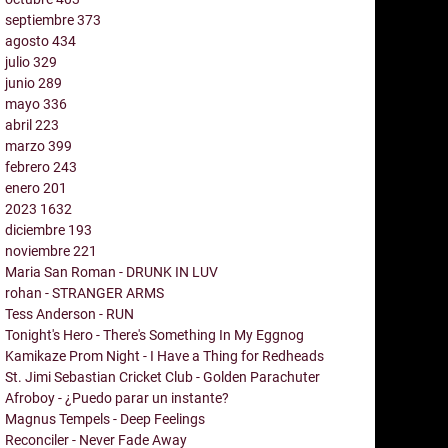
septiembre
373
agosto
434
julio
329
junio
289
mayo
336
abril
223
marzo
399
febrero
243
enero
201
2023
1632
diciembre
193
noviembre
221
Maria San Roman - DRUNK IN LUV
rohan - STRANGER ARMS
Tess Anderson - RUN
Tonight's Hero - There's Something In My Eggnog
Kamikaze Prom Night - I Have a Thing for Redheads
St. Jimi Sebastian Cricket Club - Golden Parachuter
Afroboy - ¿Puedo parar un instante?
Magnus Tempels - Deep Feelings
Reconciler - Never Fade Away