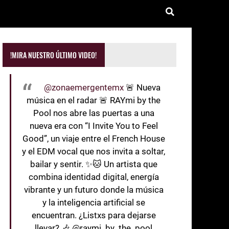
!MIRA NUESTRO ÚLTIMO VIDEO!
@zonaemergentemx
🚨 Nueva
música en el radar 🚨 RAYmi by the
Pool nos abre las puertas a una
nueva era con “I Invite You to Feel
Good”, un viaje entre el French House
y el EDM vocal que nos invita a soltar,
bailar y sentir. ✨🐱 Un artista que
combina identidad digital, energía
vibrante y un futuro donde la música
y la inteligencia artificial se
encuentran. ¿Listxs para dejarse
llevar? 🎶 @raymi_by_the_pool