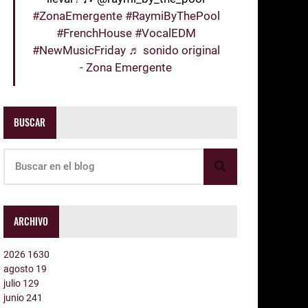
#ZonaEmergente
#RaymiByThePool
#FrenchHouse
#VocalEDM
#NewMusicFriday
♬ sonido original
- Zona Emergente
BUSCAR
ARCHIVO
2026
1630
agosto
19
julio
129
junio
241