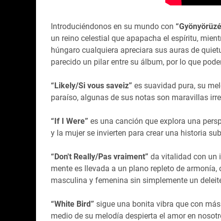
Introduciéndonos en su mundo con
“Gyönyörüzép
un reino celestial que apapacha el espíritu, mient
húngaro cualquiera apreciara sus auras de quie
parecido un pilar entre su álbum, por lo que pode
“Likely/Si vous saveiz”
es suavidad pura, su mel
paraíso, algunas de sus notas son maravillas irr
“If I Were”
es una canción que explora una perspe
y la mujer se invierten para crear una historia s
“Don't Really/Pas vraiment”
da vitalidad con un 
mente es llevada a un plano repleto de armonía,
masculina y femenina sin simplemente un deleit
“White Bird”
sigue una bonita vibra que con más 
medio de su melodía despierta el amor en nosot