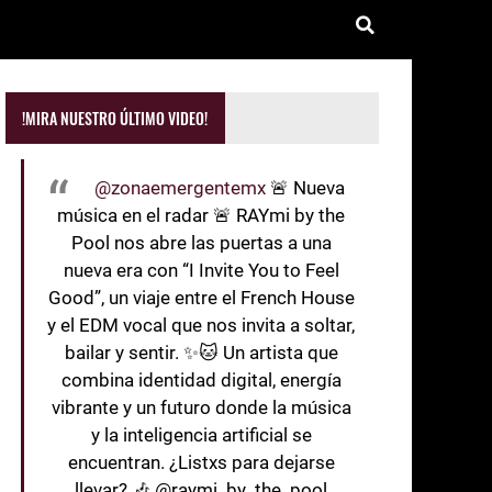
!MIRA NUESTRO ÚLTIMO VIDEO!
@zonaemergentemx
🚨 Nueva
música en el radar 🚨 RAYmi by the
Pool nos abre las puertas a una
nueva era con “I Invite You to Feel
Good”, un viaje entre el French House
y el EDM vocal que nos invita a soltar,
bailar y sentir. ✨🐱 Un artista que
combina identidad digital, energía
vibrante y un futuro donde la música
y la inteligencia artificial se
encuentran. ¿Listxs para dejarse
llevar? 🎶 @raymi_by_the_pool