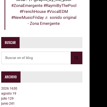
#ZonaEmergente
#RaymiByThePool
#FrenchHouse
#VocalEDM
#NewMusicFriday
♬ sonido original
- Zona Emergente
BUSCAR
ARCHIVO
2026
1630
agosto
19
julio
129
junio
241