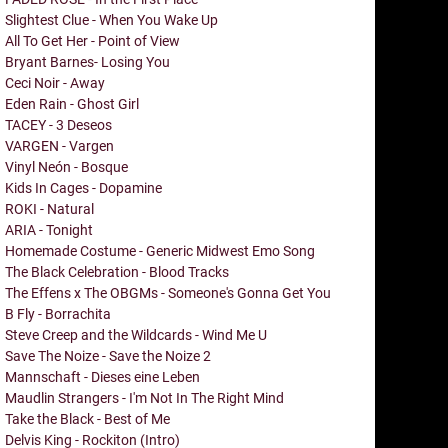
Slightest Clue - When You Wake Up
All To Get Her - Point of View
Bryant Barnes- Losing You
Ceci Noir - Away
Eden Rain - Ghost Girl
TACEY - 3 Deseos
VARGEN - Vargen
Vinyl Neón - Bosque
Kids In Cages - Dopamine
ROKI - Natural
ARIA - Tonight
Homemade Costume - Generic Midwest Emo Song
The Black Celebration - Blood Tracks
The Effens x The OBGMs - Someone's Gonna Get You
B Fly - Borrachita
Steve Creep and the Wildcards - Wind Me U
Save The Noize - Save the Noize 2
Mannschaft - Dieses eine Leben
Maudlin Strangers - I'm Not In The Right Mind
Take the Black - Best of Me
Delvis King - Rockiton (Intro)