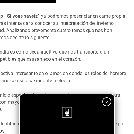
 - Si vous saveiz”
ya podremos presenciar en carne propia
ras intenta dar a conocer su interpretación del invierno
tud. Analizando brevemente cuatro temas que nos han
mos decirte lo siguiente:
odía es como seda auditiva que nos transporta a un
epetibles que causan eco en el corazón.
ctiva interesante en el amor, en donde los roles del hombre
ublime con su apasionante melodía.
inicio espectacular, entre coros y tonos generosos nuestra
×
 con mayor profundidad caemos hasta el fondo, la voz
e.
lentitud deja ese sentir de descubrimiento, un tema que por
¡Sigue nuestro blog!
ros.