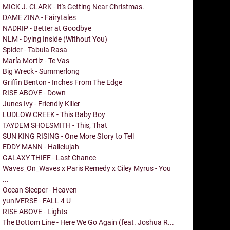
MICK J. CLARK - It's Getting Near Christmas.
DAME ZINA - Fairytales
NADRIP - Better at Goodbye
NLM - Dying Inside (Without You)
Spider - Tabula Rasa
María Mortiz - Te Vas
Big Wreck - Summerlong
Griffin Benton - Inches From The Edge
RISE ABOVE - Down
Junes Ivy - Friendly Killer
LUDLOW CREEK - This Baby Boy
TAYDEM SHOESMITH - This, That
SUN KING RISING - One More Story to Tell
EDDY MANN - Hallelujah
GALAXY THIEF - Last Chance
Waves_On_Waves x Paris Remedy x Ciley Myrus - You
...
Ocean Sleeper - Heaven
yuniVERSE - FALL 4 U
RISE ABOVE - Lights
The Bottom Line - Here We Go Again (feat. Joshua R...