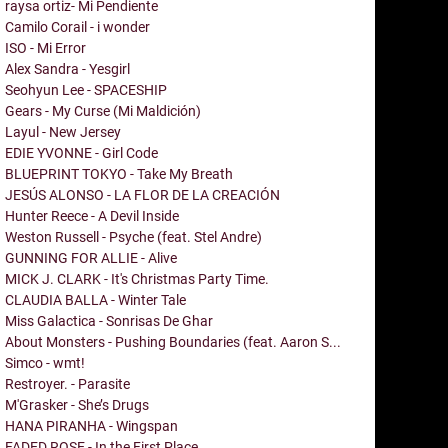
raysa ortiz- Mi Pendiente
Camilo Corail - i wonder
ISO - Mi Error
Alex Sandra - Yesgirl
Seohyun Lee - SPACESHIP
Gears - My Curse (Mi Maldición)
Layul - New Jersey
EDIE YVONNE - Girl Code
BLUEPRINT TOKYO - Take My Breath
JESÚS ALONSO - LA FLOR DE LA CREACIÓN
Hunter Reece - A Devil Inside
Weston Russell - Psyche (feat. Stel Andre)
GUNNING FOR ALLIE - Alive
MICK J. CLARK - It's Christmas Party Time.
CLAUDIA BALLA - Winter Tale
Miss Galactica - Sonrisas De Ghar
About Monsters - Pushing Boundaries (feat. Aaron S...
Simco - wmt!
Restroyer. - Parasite
M'Grasker - She’s Drugs
HANA PIRANHA - Wingspan
FADED ROSE - In the First Place