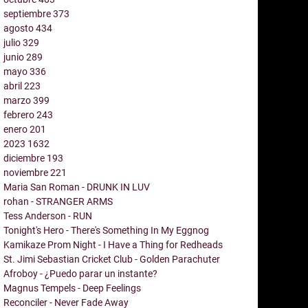
septiembre
373
agosto
434
julio
329
junio
289
mayo
336
abril
223
marzo
399
febrero
243
enero
201
2023
1632
diciembre
193
noviembre
221
Maria San Roman - DRUNK IN LUV
rohan - STRANGER ARMS
Tess Anderson - RUN
Tonight's Hero - There's Something In My Eggnog
Kamikaze Prom Night - I Have a Thing for Redheads
St. Jimi Sebastian Cricket Club - Golden Parachuter
Afroboy - ¿Puedo parar un instante?
Magnus Tempels - Deep Feelings
Reconciler - Never Fade Away