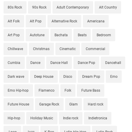
80s Rock
90s Rock
Adult Contemporary
Alt Country
Alt Folk
Alt Pop
Alternative Rock
Americana
Art Pop
Autotune
Bachata
Beats
Bedroom
Chillwave
Christmas
Cinematic
Commercial
Cumbia
Dance
Dance Hall
Dance Pop
Dancehall
Dark wave
Deep House
Disco
Dream Pop
Emo
Emo Hip-hop
Flamenco
Folk
Future Bass
Future House
Garage Rock
Glam
Hard rock
Hip-hop
Holiday Music
Indie rock
Indietronica
J-pop
Jazz
K-Pop
Latin Hip-Hop
Latin Rock