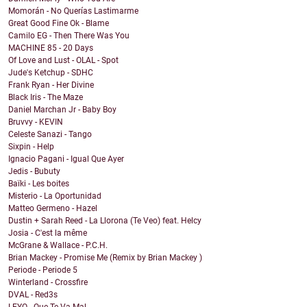
Momorán - No Querías Lastimarme
Great Good Fine Ok - Blame
Camilo EG - Then There Was You
MACHINE 85 - 20 Days
Of Love and Lust - OLAL - Spot
Jude's Ketchup - SDHC
Frank Ryan - Her Divine
Black Iris - The Maze
Daniel Marchan Jr - Baby Boy
Bruvvy - KEVIN
Celeste Sanazi - Tango
Sixpin - Help
Ignacio Pagani - Igual Que Ayer
Jedis - Bubuty
Baïki - Les boites
Misterio - La Oportunidad
Matteo Germeno - Hazel
Dustin + Sarah Reed - La Llorona (Te Veo) feat. Helcy
Josia - C'est la même
McGrane & Wallace - P.C.H.
Brian Mackey - Promise Me (Remix by Brian Mackey )
Periode - Periode 5
Winterland - Crossfire
DVAL - Red3s