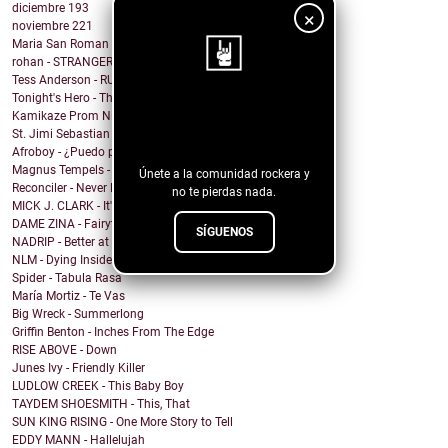
diciembre
193
×
noviembre
221
Maria San Roman - DRUNK IN LUV
rohan - STRANGER ARMS
Tess Anderson - RUN
Tonight's Hero - There's Something In My Eggnog
¡Sigue nuestro
Kamikaze Prom Night - I Have a Thing for Redheads
St. Jimi Sebastian Cricket Club - Golden Parachuter
blog!
Afroboy - ¿Puedo parar un instante?
Magnus Tempels - Deep Feelings
Únete a la comunidad rockera y
Reconciler - Never Fade Away
no te pierdas nada.
MICK J. CLARK - It's Getting Near Christmas.
DAME ZINA - Fairytales
SÍGUENOS
NADRIP - Better at Goodbye
NLM - Dying Inside (Without You)
Spider - Tabula Rasa
María Mortiz - Te Vas
Big Wreck - Summerlong
Griffin Benton - Inches From The Edge
RISE ABOVE - Down
Junes Ivy - Friendly Killer
LUDLOW CREEK - This Baby Boy
TAYDEM SHOESMITH - This, That
SUN KING RISING - One More Story to Tell
EDDY MANN - Hallelujah