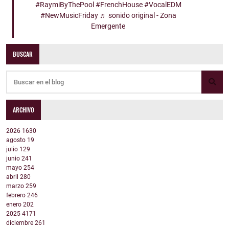
#RaymiByThePool
#FrenchHouse
#VocalEDM
#NewMusicFriday
♬ sonido original - Zona
Emergente
BUSCAR
ARCHIVO
2026
1630
agosto
19
julio
129
junio
241
mayo
254
abril
280
marzo
259
febrero
246
enero
202
2025
4171
diciembre
261