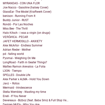
MYRANDAS - CON UNA FLOR
Joe Nacco - Gasoline (halsey Cover)
GlassEar -The Model (Kraftwerk Cover)
benison - Running From It
Buddy Junior - RUST
Rondó - Por Las Noches
Miss Bee - The Thrill
Halo Kitsch - i was a virgin (on drugs)
VEЯÓИICA - PECAR
JAFET HERMOSILLO - ANXIETY
Alex McArtor - Endless Summer
Adrian Rieder - Mother
pd - falling world
Pyomai - Weighing On Me
LongRoad - Faith in Geater Things?
Matteo Ramon Arevalos - La Folia
L3ON - Tiempo
SPELLES - Double Life
Alex Parker x ALMA - Hold You Down
Javz – Rotos
Mermaid - Irindescence
Stella Wembley - Wasting my time
Eneli - If You Never
Devereaux - Bizboz (feat. Baba Smiz & Full Stop Ve...
Damien McFly - Who You Are