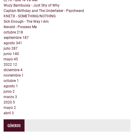
LEYO - Que Te Va Mal
Wuzy Bambussy - Just Shy of Why
Captain Birthday and The Undertaker - Psychward
KNETX - SOMETHING/NOTHING
Sick Enough - The Way I Am
Ikevald - Possess Me
octubre
218
septiembre
187
agosto
341
julio
287
junio
140
mayo
45
2022
12
diciembre
4
noviembre
1
octubre
1
agosto
1
junio
2
marzo
3
2020
5
mayo
2
abril
3
GÉNEROS