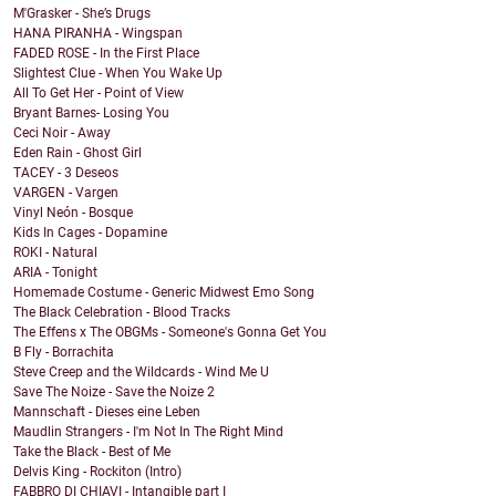
M'Grasker - She’s Drugs
HANA PIRANHA - Wingspan
FADED ROSE - In the First Place
Slightest Clue - When You Wake Up
All To Get Her - Point of View
Bryant Barnes- Losing You
Ceci Noir - Away
Eden Rain - Ghost Girl
TACEY - 3 Deseos
VARGEN - Vargen
Vinyl Neón - Bosque
Kids In Cages - Dopamine
ROKI - Natural
ARIA - Tonight
Homemade Costume - Generic Midwest Emo Song
The Black Celebration - Blood Tracks
The Effens x The OBGMs - Someone's Gonna Get You
B Fly - Borrachita
Steve Creep and the Wildcards - Wind Me U
Save The Noize - Save the Noize 2
Mannschaft - Dieses eine Leben
Maudlin Strangers - I'm Not In The Right Mind
Take the Black - Best of Me
Delvis King - Rockiton (Intro)
FABBRO DI CHIAVI - Intangible part I