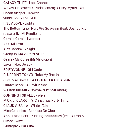
GALAXY THIEF - Last Chance
Waves_On_Waves x Paris Remedy x Ciley Myrus - You ...
Ocean Sleeper - Heaven
yuniVERSE - FALL 4 U
RISE ABOVE - Lights
The Bottom Line - Here We Go Again (feat. Joshua R...
raysa ortiz- Mi Pendiente
Camilo Corail - i wonder
ISO - Mi Error
Alex Sandra - Yesgirl
Seohyun Lee - SPACESHIP
Gears - My Curse (Mi Maldición)
Layul - New Jersey
EDIE YVONNE - Girl Code
BLUEPRINT TOKYO - Take My Breath
JESÚS ALONSO - LA FLOR DE LA CREACIÓN
Hunter Reece - A Devil Inside
Weston Russell - Psyche (feat. Stel Andre)
GUNNING FOR ALLIE - Alive
MICK J. CLARK - It's Christmas Party Time.
CLAUDIA BALLA - Winter Tale
Miss Galactica - Sonrisas De Ghar
About Monsters - Pushing Boundaries (feat. Aaron S...
Simco - wmt!
Restroyer. - Parasite