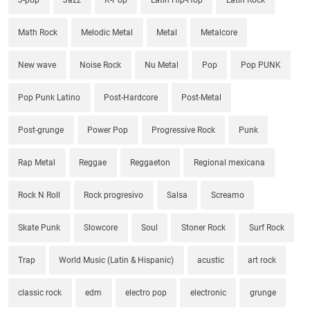
Math Rock
Melodic Metal
Metal
Metalcore
New wave
Noise Rock
Nu Metal
Pop
Pop PUNK
Pop Punk Latino
Post-Hardcore
Post-Metal
Post-grunge
Power Pop
Progressive Rock
Punk
Rap Metal
Reggae
Reggaeton
Regional mexicana
Rock N Roll
Rock progresivo
Salsa
Screamo
Skate Punk
Slowcore
Soul
Stoner Rock
Surf Rock
Trap
World Music (Latin & Hispanic)
acustic
art rock
classic rock
edm
electro pop
electronic
grunge