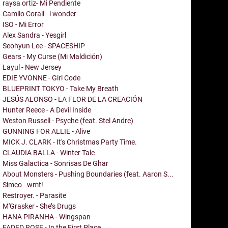
raysa ortiz- Mi Pendiente
Camilo Corail - i wonder
ISO - Mi Error
Alex Sandra - Yesgirl
Seohyun Lee - SPACESHIP
Gears - My Curse (Mi Maldición)
Layul - New Jersey
EDIE YVONNE - Girl Code
BLUEPRINT TOKYO - Take My Breath
JESÚS ALONSO - LA FLOR DE LA CREACIÓN
Hunter Reece - A Devil Inside
Weston Russell - Psyche (feat. Stel Andre)
GUNNING FOR ALLIE - Alive
MICK J. CLARK - It's Christmas Party Time.
CLAUDIA BALLA - Winter Tale
Miss Galactica - Sonrisas De Ghar
About Monsters - Pushing Boundaries (feat. Aaron S...
Simco - wmt!
Restroyer. - Parasite
M'Grasker - She’s Drugs
HANA PIRANHA - Wingspan
FADED ROSE - In the First Place