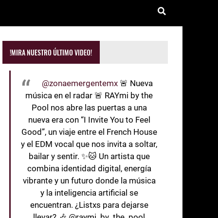
!MIRA NUESTRO ÚLTIMO VIDEO!
@zonaemergentemx
🚨 Nueva
música en el radar 🚨 RAYmi by the
Pool nos abre las puertas a una
nueva era con “I Invite You to Feel
Good”, un viaje entre el French House
y el EDM vocal que nos invita a soltar,
bailar y sentir. ✨🐱 Un artista que
combina identidad digital, energía
vibrante y un futuro donde la música
y la inteligencia artificial se
encuentran. ¿Listxs para dejarse
llevar? 🎶 @raymi_by_the_pool