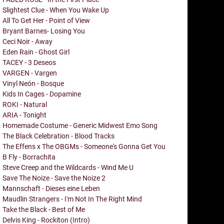
Slightest Clue - When You Wake Up
All To Get Her - Point of View
Bryant Barnes- Losing You
Ceci Noir - Away
Eden Rain - Ghost Girl
TACEY - 3 Deseos
VARGEN - Vargen
Vinyl Neón - Bosque
Kids In Cages - Dopamine
ROKI - Natural
ARIA - Tonight
Homemade Costume - Generic Midwest Emo Song
The Black Celebration - Blood Tracks
The Effens x The OBGMs - Someone's Gonna Get You
B Fly - Borrachita
Steve Creep and the Wildcards - Wind Me U
Save The Noize - Save the Noize 2
Mannschaft - Dieses eine Leben
Maudlin Strangers - I'm Not In The Right Mind
Take the Black - Best of Me
Delvis King - Rockiton (Intro)