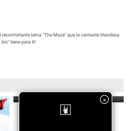
l reconfortante tema "The Maze" que la cantante Irlandesa
Iris" tiene para ti!
The Fritz Gambit - Moth Drawn to a Flame
August 11, 2025
×
¡Sigue nuestro blog!