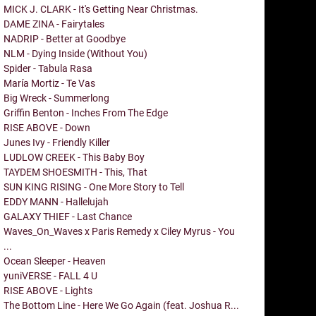
MICK J. CLARK - It's Getting Near Christmas.
DAME ZINA - Fairytales
NADRIP - Better at Goodbye
NLM - Dying Inside (Without You)
Spider - Tabula Rasa
María Mortiz - Te Vas
Big Wreck - Summerlong
Griffin Benton - Inches From The Edge
RISE ABOVE - Down
Junes Ivy - Friendly Killer
LUDLOW CREEK - This Baby Boy
TAYDEM SHOESMITH - This, That
SUN KING RISING - One More Story to Tell
EDDY MANN - Hallelujah
GALAXY THIEF - Last Chance
Waves_On_Waves x Paris Remedy x Ciley Myrus - You
...
Ocean Sleeper - Heaven
yuniVERSE - FALL 4 U
RISE ABOVE - Lights
The Bottom Line - Here We Go Again (feat. Joshua R...