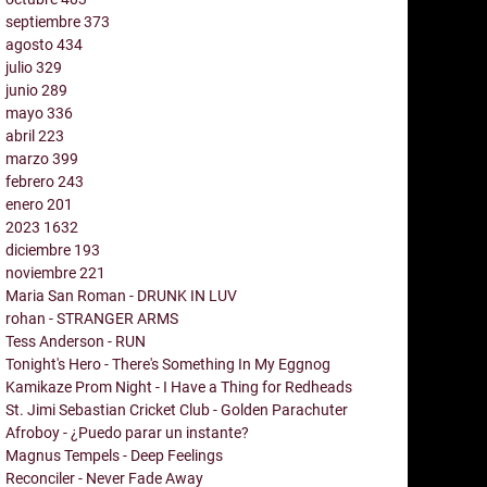
septiembre
373
agosto
434
julio
329
junio
289
mayo
336
abril
223
marzo
399
febrero
243
enero
201
2023
1632
diciembre
193
noviembre
221
Maria San Roman - DRUNK IN LUV
rohan - STRANGER ARMS
Tess Anderson - RUN
Tonight's Hero - There's Something In My Eggnog
Kamikaze Prom Night - I Have a Thing for Redheads
St. Jimi Sebastian Cricket Club - Golden Parachuter
Afroboy - ¿Puedo parar un instante?
Magnus Tempels - Deep Feelings
Reconciler - Never Fade Away