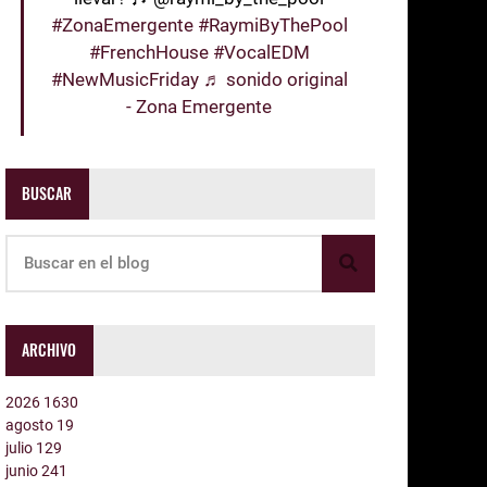
#ZonaEmergente
#RaymiByThePool
#FrenchHouse
#VocalEDM
#NewMusicFriday
♬ sonido original
- Zona Emergente
BUSCAR
ARCHIVO
2026
1630
agosto
19
julio
129
junio
241