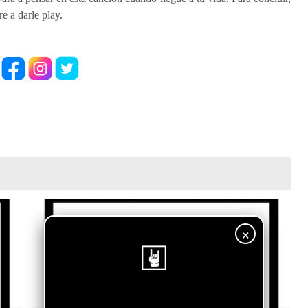
re a darle play.
×
¡Sigue nuestro blog!