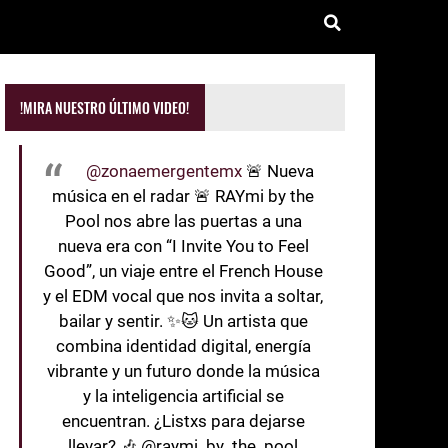
!MIRA NUESTRO ÚLTIMO VIDEO!
@zonaemergentemx
🚨 Nueva
música en el radar 🚨 RAYmi by the
Pool nos abre las puertas a una
nueva era con “I Invite You to Feel
Good”, un viaje entre el French House
y el EDM vocal que nos invita a soltar,
bailar y sentir. ✨🐱 Un artista que
combina identidad digital, energía
vibrante y un futuro donde la música
y la inteligencia artificial se
encuentran. ¿Listxs para dejarse
llevar? 🎶 @raymi_by_the_pool