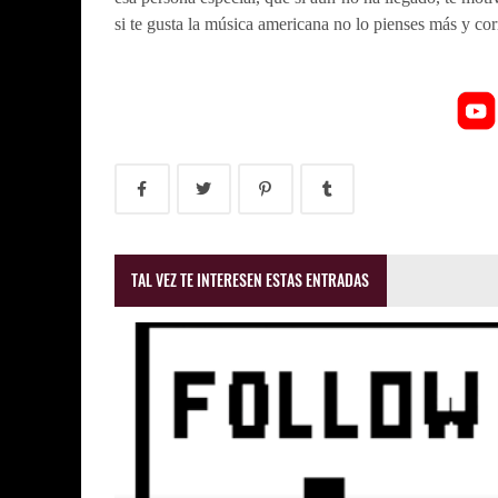
si te gusta la música americana no lo pienses más y cor
TAL VEZ TE INTERESEN ESTAS ENTRADAS