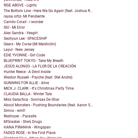
RISE ABOVE - Lights
The Bottom Line - Here We Go Again (feat. Joshua R...
raysa ortiz- Mi Pendiente
Camilo Corail - i wonder
ISO - Mi Error
Alex Sandra - Yesgirl
Seohyun Lee - SPACESHIP
Gears - My Curse (Mi Maldición)
Layul - New Jersey
EDIE YVONNE - Girl Code
BLUEPRINT TOKYO - Take My Breath
JESÚS ALONSO - LA FLOR DE LA CREACIÓN
Hunter Reece - A Devil Inside
Weston Russell - Psyche (feat. Stel Andre)
GUNNING FOR ALLIE - Alive
MICK J. CLARK - It's Christmas Party Time.
CLAUDIA BALLA - Winter Tale
Miss Galactica - Sonrisas De Ghar
About Monsters - Pushing Boundaries (feat. Aaron S...
Simco - wmt!
Restroyer. - Parasite
M'Grasker - She’s Drugs
HANA PIRANHA - Wingspan
FADED ROSE - In the First Place