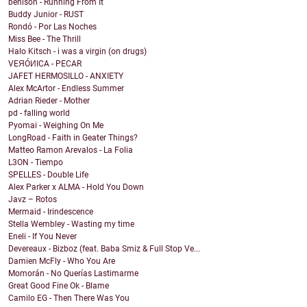
benison - Running From It
Buddy Junior - RUST
Rondó - Por Las Noches
Miss Bee - The Thrill
Halo Kitsch - i was a virgin (on drugs)
VEЯÓИICA - PECAR
JAFET HERMOSILLO - ANXIETY
Alex McArtor - Endless Summer
Adrian Rieder - Mother
pd - falling world
Pyomai - Weighing On Me
LongRoad - Faith in Geater Things?
Matteo Ramon Arevalos - La Folia
L3ON - Tiempo
SPELLES - Double Life
Alex Parker x ALMA - Hold You Down
Javz – Rotos
Mermaid - Irindescence
Stella Wembley - Wasting my time
Eneli - If You Never
Devereaux - Bizboz (feat. Baba Smiz & Full Stop Ve...
Damien McFly - Who You Are
Momorán - No Querías Lastimarme
Great Good Fine Ok - Blame
Camilo EG - Then There Was You