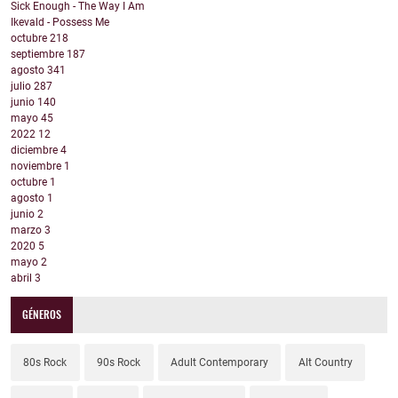
Sick Enough - The Way I Am
Ikevald - Possess Me
octubre
218
septiembre
187
agosto
341
julio
287
junio
140
mayo
45
2022
12
diciembre
4
noviembre
1
octubre
1
agosto
1
junio
2
marzo
3
2020
5
mayo
2
abril
3
GÉNEROS
80s Rock
90s Rock
Adult Contemporary
Alt Country