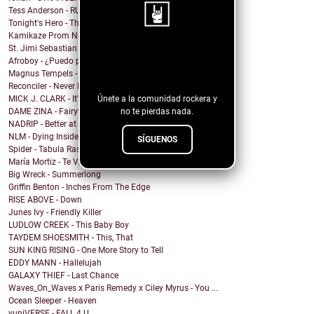
Tess Anderson - RUN
Tonight's Hero - There's Something In My Eggnog
Kamikaze Prom Night - I Have a Thing for Redheads
St. Jimi Sebastian Cricket Club - Golden Parachuter
¡Sigue nuestro
Afroboy - ¿Puedo parar un instante?
blog!
Magnus Tempels - Deep Feelings
Reconciler - Never Fade Away
Únete a la comunidad rockera y
MICK J. CLARK - It's Getting Near Christmas.
no te pierdas nada.
DAME ZINA - Fairytales
NADRIP - Better at Goodbye
NLM - Dying Inside (Without You)
SÍGUENOS
Spider - Tabula Rasa
María Mortiz - Te Vas
Big Wreck - Summerlong
Griffin Benton - Inches From The Edge
RISE ABOVE - Down
Junes Ivy - Friendly Killer
LUDLOW CREEK - This Baby Boy
TAYDEM SHOESMITH - This, That
SUN KING RISING - One More Story to Tell
EDDY MANN - Hallelujah
GALAXY THIEF - Last Chance
Waves_On_Waves x Paris Remedy x Ciley Myrus - You ...
Ocean Sleeper - Heaven
yuniVERSE - FALL 4 U