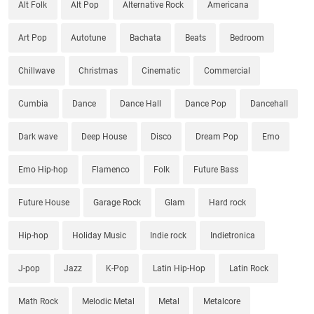
Alt Folk
Alt Pop
Alternative Rock
Americana
Art Pop
Autotune
Bachata
Beats
Bedroom
Chillwave
Christmas
Cinematic
Commercial
Cumbia
Dance
Dance Hall
Dance Pop
Dancehall
Dark wave
Deep House
Disco
Dream Pop
Emo
Emo Hip-hop
Flamenco
Folk
Future Bass
Future House
Garage Rock
Glam
Hard rock
Hip-hop
Holiday Music
Indie rock
Indietronica
J-pop
Jazz
K-Pop
Latin Hip-Hop
Latin Rock
Math Rock
Melodic Metal
Metal
Metalcore