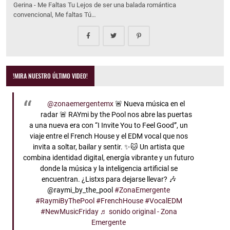
Gerina - Me Faltas Tu Lejos de ser una balada romántica
convencional, Me faltas Tú…
!MIRA NUESTRO ÚLTIMO VIDEO!
@zonaemergentemx
🚨 Nueva música en el
radar 🚨 RAYmi by the Pool nos abre las puertas
a una nueva era con “I Invite You to Feel Good”, un
viaje entre el French House y el EDM vocal que nos
invita a soltar, bailar y sentir. ✨🐱 Un artista que
combina identidad digital, energía vibrante y un futuro
donde la música y la inteligencia artificial se
encuentran. ¿Listxs para dejarse llevar? 🎶
@raymi_by_the_pool
#ZonaEmergente
#RaymiByThePool
#FrenchHouse
#VocalEDM
#NewMusicFriday
♬ sonido original - Zona
Emergente