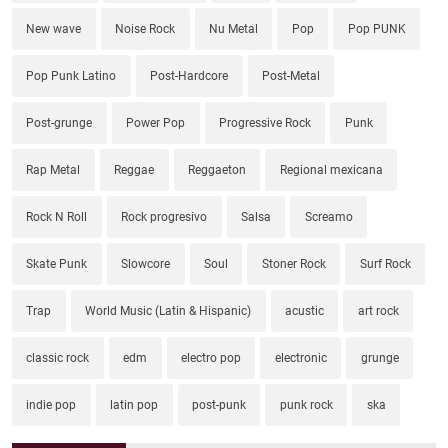
New wave
Noise Rock
Nu Metal
Pop
Pop PUNK
Pop Punk Latino
Post-Hardcore
Post-Metal
Post-grunge
Power Pop
Progressive Rock
Punk
Rap Metal
Reggae
Reggaeton
Regional mexicana
Rock N Roll
Rock progresivo
Salsa
Screamo
Skate Punk
Slowcore
Soul
Stoner Rock
Surf Rock
Trap
World Music (Latin & Hispanic)
acustic
art rock
classic rock
edm
electro pop
electronic
grunge
indie pop
latin pop
post-punk
punk rock
ska