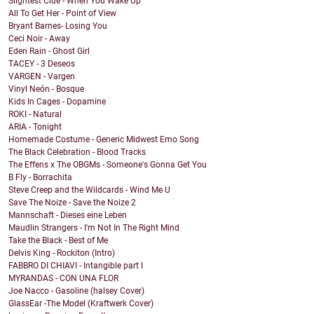
Slightest Clue - When You Wake Up
All To Get Her - Point of View
Bryant Barnes- Losing You
Ceci Noir - Away
Eden Rain - Ghost Girl
TACEY - 3 Deseos
VARGEN - Vargen
Vinyl Neón - Bosque
Kids In Cages - Dopamine
ROKI - Natural
ARIA - Tonight
Homemade Costume - Generic Midwest Emo Song
The Black Celebration - Blood Tracks
The Effens x The OBGMs - Someone's Gonna Get You
B Fly - Borrachita
Steve Creep and the Wildcards - Wind Me U
Save The Noize - Save the Noize 2
Mannschaft - Dieses eine Leben
Maudlin Strangers - I'm Not In The Right Mind
Take the Black - Best of Me
Delvis King - Rockiton (Intro)
FABBRO DI CHIAVI - Intangible part I
MYRANDAS - CON UNA FLOR
Joe Nacco - Gasoline (halsey Cover)
GlassEar -The Model (Kraftwerk Cover)