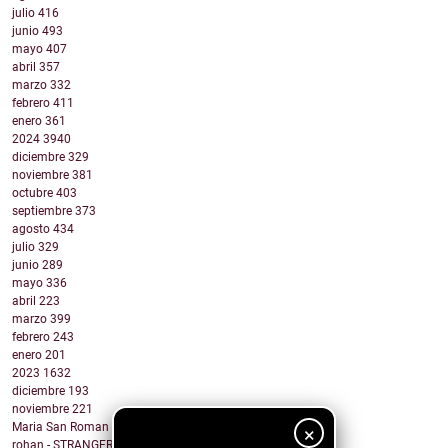
julio
416
junio
493
mayo
407
abril
357
marzo
332
febrero
411
enero
361
2024
3940
diciembre
329
noviembre
381
octubre
403
septiembre
373
agosto
434
julio
329
junio
289
mayo
336
abril
223
marzo
399
febrero
243
enero
201
2023
1632
diciembre
193
noviembre
221
Maria San Roman - DRUNK IN LUV
×
rohan - STRANGER ARMS