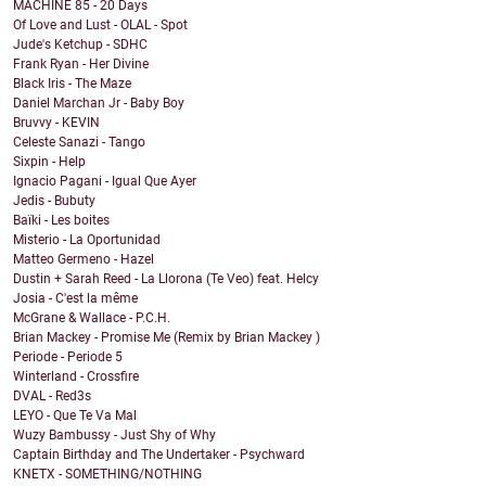
MACHINE 85 - 20 Days
Of Love and Lust - OLAL - Spot
Jude's Ketchup - SDHC
Frank Ryan - Her Divine
Black Iris - The Maze
Daniel Marchan Jr - Baby Boy
Bruvvy - KEVIN
Celeste Sanazi - Tango
Sixpin - Help
Ignacio Pagani - Igual Que Ayer
Jedis - Bubuty
Baïki - Les boites
Misterio - La Oportunidad
Matteo Germeno - Hazel
Dustin + Sarah Reed - La Llorona (Te Veo) feat. Helcy
Josia - C'est la même
McGrane & Wallace - P.C.H.
Brian Mackey - Promise Me (Remix by Brian Mackey )
Periode - Periode 5
Winterland - Crossfire
DVAL - Red3s
LEYO - Que Te Va Mal
Wuzy Bambussy - Just Shy of Why
Captain Birthday and The Undertaker - Psychward
KNETX - SOMETHING/NOTHING