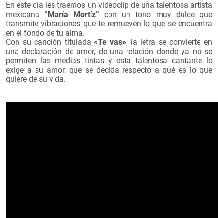
En este día les traemos un videoclip de una talentosa artista
mexicana
“María Mortíz”
con un tono muy dulce que
transmite vibraciones que te remueven lo que se encuentra
en el fondo de tu alma.
Con su canción titulada
«
Te vas
»
, la letra se convierte en
una declaración de amor, de una relación donde ya no se
permiten las medias tintas y esta talentosa cantante le
exige a su amor, que se decida respecto a qué es lo que
quiere de su vida.