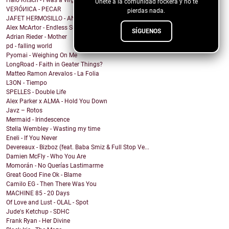
Halo Kitsch - i was a virgin (on drugs)
Únete a la comunidad rockera y no te
VEЯÓИICA - PECAR
pierdas nada.
JAFET HERMOSILLO - ANXIETY
Alex McArtor - Endless Summer
SÍGUENOS
Adrian Rieder - Mother
pd - falling world
Pyomai - Weighing On Me
LongRoad - Faith in Geater Things?
Matteo Ramon Arevalos - La Folia
L3ON - Tiempo
SPELLES - Double Life
Alex Parker x ALMA - Hold You Down
Javz – Rotos
Mermaid - Irindescence
Stella Wembley - Wasting my time
Eneli - If You Never
Devereaux - Bizboz (feat. Baba Smiz & Full Stop Ve...
Damien McFly - Who You Are
Momorán - No Querías Lastimarme
Great Good Fine Ok - Blame
Camilo EG - Then There Was You
MACHINE 85 - 20 Days
Of Love and Lust - OLAL - Spot
Jude's Ketchup - SDHC
Frank Ryan - Her Divine