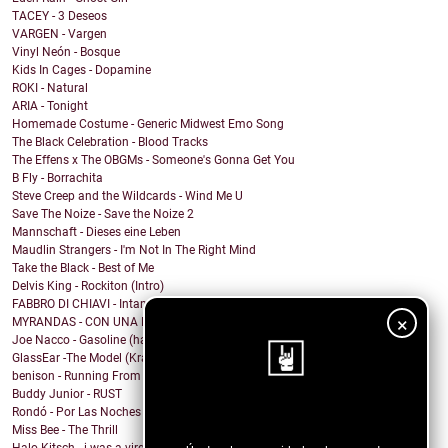
TACEY - 3 Deseos
VARGEN - Vargen
Vinyl Neón - Bosque
Kids In Cages - Dopamine
ROKI - Natural
ARIA - Tonight
Homemade Costume - Generic Midwest Emo Song
The Black Celebration - Blood Tracks
The Effens x The OBGMs - Someone's Gonna Get You
B Fly - Borrachita
Steve Creep and the Wildcards - Wind Me U
Save The Noize - Save the Noize 2
Mannschaft - Dieses eine Leben
Maudlin Strangers - I'm Not In The Right Mind
Take the Black - Best of Me
Delvis King - Rockiton (Intro)
FABBRO DI CHIAVI - Intangible part I
×
MYRANDAS - CON UNA FLOR
Joe Nacco - Gasoline (halsey Cover)
GlassEar -The Model (Kraftwerk Cover)
benison - Running From It
Buddy Junior - RUST
Rondó - Por Las Noches
¡Sigue nuestro blog!
Miss Bee - The Thrill