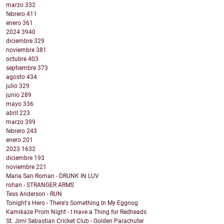
marzo
332
febrero
411
enero
361
2024
3940
diciembre
329
noviembre
381
octubre
403
septiembre
373
agosto
434
julio
329
junio
289
mayo
336
abril
223
marzo
399
febrero
243
enero
201
2023
1632
diciembre
193
noviembre
221
Maria San Roman - DRUNK IN LUV
rohan - STRANGER ARMS
Tess Anderson - RUN
Tonight's Hero - There's Something In My Eggnog
Kamikaze Prom Night - I Have a Thing for Redheads
St. Jimi Sebastian Cricket Club - Golden Parachuter