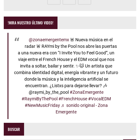
!MIRA NUESTRO ÚLTIMO VIDEO!
@zonaemergentemx
🚨 Nueva música en el
radar 🚨 RAYmi by the Pool nos abre las puertas
a una nueva era con “I Invite You to Feel Good”, un
viaje entre el French House y el EDM vocal que nos
invita a soltar, bailar y sentir. ✨🐱 Un artista que
combina identidad digital, energía vibrante y un futuro
donde la música y la inteligencia artificial se
encuentran. ¿Listxs para dejarse llevar? 🎶
@raymi_by_the_pool
#ZonaEmergente
#RaymiByThePool
#FrenchHouse
#VocalEDM
#NewMusicFriday
♬ sonido original - Zona
Emergente
BUSCAR