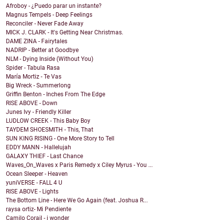
Afroboy - ¿Puedo parar un instante?
Magnus Tempels - Deep Feelings
Reconciler - Never Fade Away
MICK J. CLARK - It's Getting Near Christmas.
DAME ZINA - Fairytales
NADRIP - Better at Goodbye
NLM - Dying Inside (Without You)
Spider - Tabula Rasa
María Mortiz - Te Vas
Big Wreck - Summerlong
Griffin Benton - Inches From The Edge
RISE ABOVE - Down
Junes Ivy - Friendly Killer
LUDLOW CREEK - This Baby Boy
TAYDEM SHOESMITH - This, That
SUN KING RISING - One More Story to Tell
EDDY MANN - Hallelujah
GALAXY THIEF - Last Chance
Waves_On_Waves x Paris Remedy x Ciley Myrus - You ...
Ocean Sleeper - Heaven
yuniVERSE - FALL 4 U
RISE ABOVE - Lights
The Bottom Line - Here We Go Again (feat. Joshua R...
raysa ortiz- Mi Pendiente
Camilo Corail - i wonder