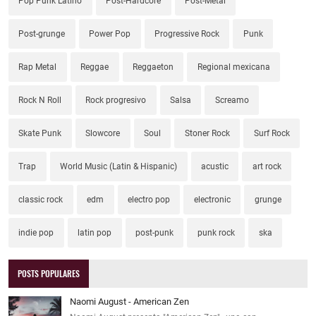
Pop Punk Latino
Post-Hardcore
Post-Metal
Post-grunge
Power Pop
Progressive Rock
Punk
Rap Metal
Reggae
Reggaeton
Regional mexicana
Rock N Roll
Rock progresivo
Salsa
Screamo
Skate Punk
Slowcore
Soul
Stoner Rock
Surf Rock
Trap
World Music (Latin & Hispanic)
acustic
art rock
classic rock
edm
electro pop
electronic
grunge
indie pop
latin pop
post-punk
punk rock
ska
POSTS POPULARES
Naomi August - American Zen