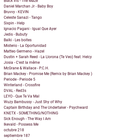
Black Iris - The Maze
Daniel Marchan Jr - Baby Boy
Bruvvy - KEVIN
Celeste Sanazi - Tango
Sixpin - Help
Ignacio Pagani - Igual Que Ayer
Jedis - Bubuty
Baïki - Les boites
Misterio - La Oportunidad
Matteo Germeno - Hazel
Dustin + Sarah Reed - La Llorona (Te Veo) feat. Helcy
Josia - C'est la même
McGrane & Wallace - P.C.H.
Brian Mackey - Promise Me (Remix by Brian Mackey )
Periode - Periode 5
Winterland - Crossfire
DVAL - Red3s
LEYO - Que Te Va Mal
Wuzy Bambussy - Just Shy of Why
Captain Birthday and The Undertaker - Psychward
KNETX - SOMETHING/NOTHING
Sick Enough - The Way I Am
Ikevald - Possess Me
octubre
218
septiembre
187