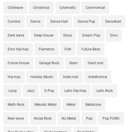
Chillwave
Christmas
Cinematic
Commercial
Cumbia
Dance
Dance Hall
Dance Pop
Dancehall
Dark wave
Deep House
Disco
Dream Pop
Emo
Emo Hip-hop
Flamenco
Folk
Future Bass
Future House
Garage Rock
Glam
Hard rock
Hip-hop
Holiday Music
Indie rock
Indietronica
J-pop
Jazz
K-Pop
Latin Hip-Hop
Latin Rock
Math Rock
Melodic Metal
Metal
Metalcore
New wave
Noise Rock
Nu Metal
Pop
Pop PUNK