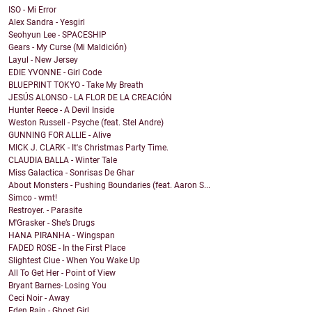
ISO - Mi Error
Alex Sandra - Yesgirl
Seohyun Lee - SPACESHIP
Gears - My Curse (Mi Maldición)
Layul - New Jersey
EDIE YVONNE - Girl Code
BLUEPRINT TOKYO - Take My Breath
JESÚS ALONSO - LA FLOR DE LA CREACIÓN
Hunter Reece - A Devil Inside
Weston Russell - Psyche (feat. Stel Andre)
GUNNING FOR ALLIE - Alive
MICK J. CLARK - It's Christmas Party Time.
CLAUDIA BALLA - Winter Tale
Miss Galactica - Sonrisas De Ghar
About Monsters - Pushing Boundaries (feat. Aaron S...
Simco - wmt!
Restroyer. - Parasite
M'Grasker - She’s Drugs
HANA PIRANHA - Wingspan
FADED ROSE - In the First Place
Slightest Clue - When You Wake Up
All To Get Her - Point of View
Bryant Barnes- Losing You
Ceci Noir - Away
Eden Rain - Ghost Girl