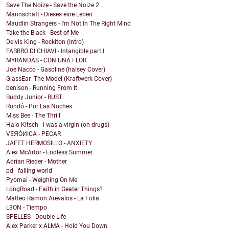
Save The Noize - Save the Noize 2
Mannschaft - Dieses eine Leben
Maudlin Strangers - I'm Not In The Right Mind
Take the Black - Best of Me
Delvis King - Rockiton (Intro)
FABBRO DI CHIAVI - Intangible part I
MYRANDAS - CON UNA FLOR
Joe Nacco - Gasoline (halsey Cover)
GlassEar -The Model (Kraftwerk Cover)
benison - Running From It
Buddy Junior - RUST
Rondó - Por Las Noches
Miss Bee - The Thrill
Halo Kitsch - i was a virgin (on drugs)
VEЯÓИICA - PECAR
JAFET HERMOSILLO - ANXIETY
Alex McArtor - Endless Summer
Adrian Rieder - Mother
pd - falling world
Pyomai - Weighing On Me
LongRoad - Faith in Geater Things?
Matteo Ramon Arevalos - La Folia
L3ON - Tiempo
SPELLES - Double Life
Alex Parker x ALMA - Hold You Down