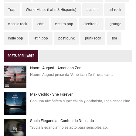
Trap
World Music (Latin & Hispanic)
acustic
art rock
classic rock
edm
electro pop
electronic
grunge
indie pop
latin pop
post-punk
punk rock
ska
POSTS POPULARES
Naomi August - American Zen
Naomi August presenta "American Zen" , una can…
Max Ceddo - She Forever
Con una atmósfera súper cálida y optimista, llega desde Nue…
Sucia Elegancia - Contenido Delicado
"Sucia Elegancia" no es apto para sensibles, co…