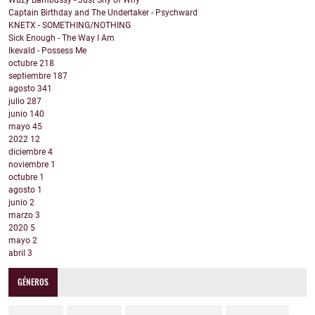
Wuzy Bambussy - Just Shy of Why
Captain Birthday and The Undertaker - Psychward
KNETX - SOMETHING/NOTHING
Sick Enough - The Way I Am
Ikevald - Possess Me
octubre
218
septiembre
187
agosto
341
julio
287
junio
140
mayo
45
2022
12
diciembre
4
noviembre
1
octubre
1
agosto
1
junio
2
marzo
3
2020
5
mayo
2
abril
3
GÉNEROS