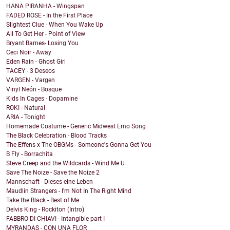
HANA PIRANHA - Wingspan
FADED ROSE - In the First Place
Slightest Clue - When You Wake Up
All To Get Her - Point of View
Bryant Barnes- Losing You
Ceci Noir - Away
Eden Rain - Ghost Girl
TACEY - 3 Deseos
VARGEN - Vargen
Vinyl Neón - Bosque
Kids In Cages - Dopamine
ROKI - Natural
ARIA - Tonight
Homemade Costume - Generic Midwest Emo Song
The Black Celebration - Blood Tracks
The Effens x The OBGMs - Someone's Gonna Get You
B Fly - Borrachita
Steve Creep and the Wildcards - Wind Me U
Save The Noize - Save the Noize 2
Mannschaft - Dieses eine Leben
Maudlin Strangers - I'm Not In The Right Mind
Take the Black - Best of Me
Delvis King - Rockiton (Intro)
FABBRO DI CHIAVI - Intangible part I
MYRANDAS - CON UNA FLOR