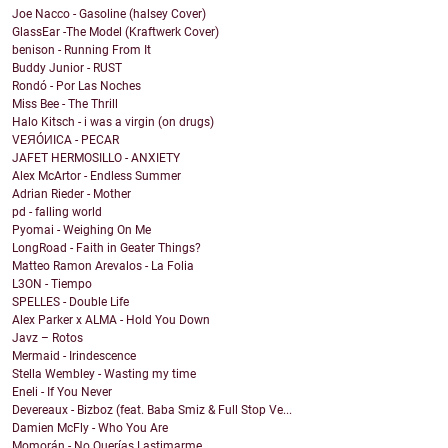
Joe Nacco - Gasoline (halsey Cover)
GlassEar -The Model (Kraftwerk Cover)
benison - Running From It
Buddy Junior - RUST
Rondó - Por Las Noches
Miss Bee - The Thrill
Halo Kitsch - i was a virgin (on drugs)
VEЯÓИICA - PECAR
JAFET HERMOSILLO - ANXIETY
Alex McArtor - Endless Summer
Adrian Rieder - Mother
pd - falling world
Pyomai - Weighing On Me
LongRoad - Faith in Geater Things?
Matteo Ramon Arevalos - La Folia
L3ON - Tiempo
SPELLES - Double Life
Alex Parker x ALMA - Hold You Down
Javz – Rotos
Mermaid - Irindescence
Stella Wembley - Wasting my time
Eneli - If You Never
Devereaux - Bizboz (feat. Baba Smiz & Full Stop Ve...
Damien McFly - Who You Are
Momorán - No Querías Lastimarme