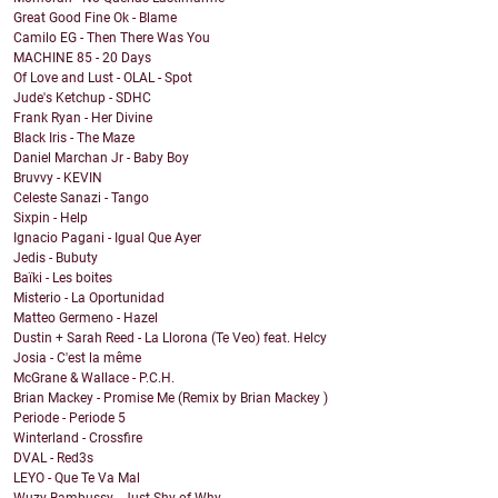
Great Good Fine Ok - Blame
Camilo EG - Then There Was You
MACHINE 85 - 20 Days
Of Love and Lust - OLAL - Spot
Jude's Ketchup - SDHC
Frank Ryan - Her Divine
Black Iris - The Maze
Daniel Marchan Jr - Baby Boy
Bruvvy - KEVIN
Celeste Sanazi - Tango
Sixpin - Help
Ignacio Pagani - Igual Que Ayer
Jedis - Bubuty
Baïki - Les boites
Misterio - La Oportunidad
Matteo Germeno - Hazel
Dustin + Sarah Reed - La Llorona (Te Veo) feat. Helcy
Josia - C'est la même
McGrane & Wallace - P.C.H.
Brian Mackey - Promise Me (Remix by Brian Mackey )
Periode - Periode 5
Winterland - Crossfire
DVAL - Red3s
LEYO - Que Te Va Mal