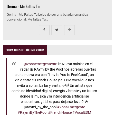
Gerina - Me Faltas Tu
Gerina - Me Faltas Tu Lejos de ser una balada romántica
convencional, Me faltas Tú…
!MIRA NUESTRO ÚLTIMO VIDEO!
@zonaemergentemx
🚨 Nueva música en el
radar 🚨 RAYmi by the Pool nos abre las puertas
a una nueva era con “I Invite You to Feel Good”, un
viaje entre el French House y el EDM vocal que nos
invita a soltar, bailar y sentir. ✨🐱 Un artista que
combina identidad digital, energía vibrante y un futuro
donde la música y la inteligencia artificial se
encuentran. ¿Listxs para dejarse llevar? 🎶
@raymi_by_the_pool
#ZonaEmergente
#RaymiByThePool
#FrenchHouse
#VocalEDM