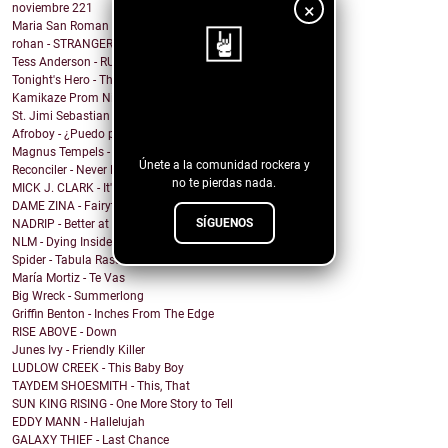
×
noviembre
221
Maria San Roman - DRUNK IN LUV
rohan - STRANGER ARMS
Tess Anderson - RUN
Tonight's Hero - There's Something In My Eggnog
Kamikaze Prom Night - I Have a Thing for Redheads
¡Sigue nuestro
St. Jimi Sebastian Cricket Club - Golden Parachuter
blog!
Afroboy - ¿Puedo parar un instante?
Magnus Tempels - Deep Feelings
Únete a la comunidad rockera y
Reconciler - Never Fade Away
no te pierdas nada.
MICK J. CLARK - It's Getting Near Christmas.
DAME ZINA - Fairytales
SÍGUENOS
NADRIP - Better at Goodbye
NLM - Dying Inside (Without You)
Spider - Tabula Rasa
María Mortiz - Te Vas
Big Wreck - Summerlong
Griffin Benton - Inches From The Edge
RISE ABOVE - Down
Junes Ivy - Friendly Killer
LUDLOW CREEK - This Baby Boy
TAYDEM SHOESMITH - This, That
SUN KING RISING - One More Story to Tell
EDDY MANN - Hallelujah
GALAXY THIEF - Last Chance