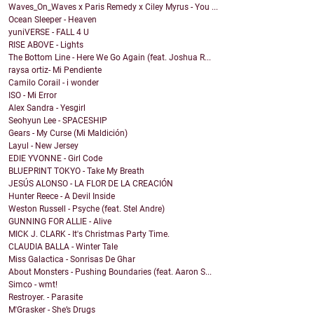
Waves_On_Waves x Paris Remedy x Ciley Myrus - You ...
Ocean Sleeper - Heaven
yuniVERSE - FALL 4 U
RISE ABOVE - Lights
The Bottom Line - Here We Go Again (feat. Joshua R...
raysa ortiz- Mi Pendiente
Camilo Corail - i wonder
ISO - Mi Error
Alex Sandra - Yesgirl
Seohyun Lee - SPACESHIP
Gears - My Curse (Mi Maldición)
Layul - New Jersey
EDIE YVONNE - Girl Code
BLUEPRINT TOKYO - Take My Breath
JESÚS ALONSO - LA FLOR DE LA CREACIÓN
Hunter Reece - A Devil Inside
Weston Russell - Psyche (feat. Stel Andre)
GUNNING FOR ALLIE - Alive
MICK J. CLARK - It's Christmas Party Time.
CLAUDIA BALLA - Winter Tale
Miss Galactica - Sonrisas De Ghar
About Monsters - Pushing Boundaries (feat. Aaron S...
Simco - wmt!
Restroyer. - Parasite
M'Grasker - She’s Drugs