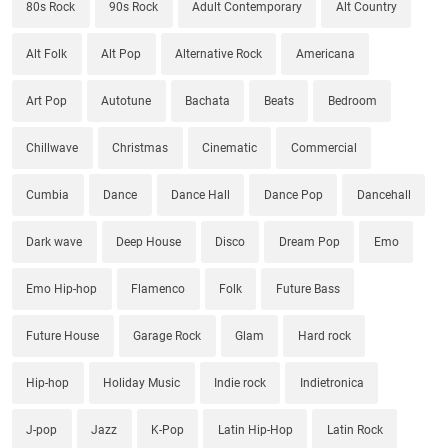
80s Rock
90s Rock
Adult Contemporary
Alt Country
Alt Folk
Alt Pop
Alternative Rock
Americana
Art Pop
Autotune
Bachata
Beats
Bedroom
Chillwave
Christmas
Cinematic
Commercial
Cumbia
Dance
Dance Hall
Dance Pop
Dancehall
Dark wave
Deep House
Disco
Dream Pop
Emo
Emo Hip-hop
Flamenco
Folk
Future Bass
Future House
Garage Rock
Glam
Hard rock
Hip-hop
Holiday Music
Indie rock
Indietronica
J-pop
Jazz
K-Pop
Latin Hip-Hop
Latin Rock