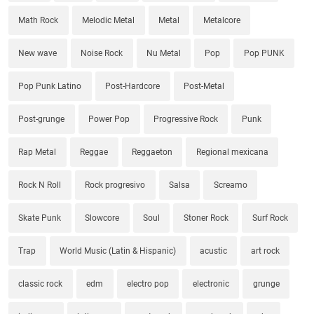
Math Rock
Melodic Metal
Metal
Metalcore
New wave
Noise Rock
Nu Metal
Pop
Pop PUNK
Pop Punk Latino
Post-Hardcore
Post-Metal
Post-grunge
Power Pop
Progressive Rock
Punk
Rap Metal
Reggae
Reggaeton
Regional mexicana
Rock N Roll
Rock progresivo
Salsa
Screamo
Skate Punk
Slowcore
Soul
Stoner Rock
Surf Rock
Trap
World Music (Latin & Hispanic)
acustic
art rock
classic rock
edm
electro pop
electronic
grunge