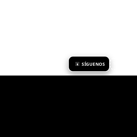
×
SÍGUENOS
Ya te sigo
Zona Emergente 2023
© ZONA EMERGENTE
TODOS LOS DERECHOS RESERVADOS