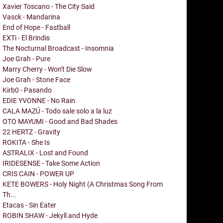
Xavier Toscano - The City Said
Vasck - Mandarina
End of Hope - Fastball
EXTi - El Brindis
The Nocturnal Broadcast - Insomnia
Joe Grah - Pure
Marry Cherry - Won't Die Slow
Joe Grah - Stone Face
Kirb0 - Pasando
EDIE YVONNE - No Rain
CALA MAZÚ - Todo sale solo a la luz
OTO MAYUMI - Good and Bad Shades
22 HERTZ - Gravity
ROKITA - She Is
ASTRALIX - Lost and Found
IRIDESENSE - Take Some Action
CRIS CAIN - POWER UP
KETE BOWERS - Holy Night (A Christmas Song From
Th...
Etacas - Sin Eater
ROBIN SHAW - Jekyll and Hyde