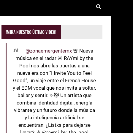
!MIRA NUESTRO ÚLTIMO VIDEO!
@zonaemergentemx
🚨 Nueva
música en el radar 🚨 RAYmi by the
Pool nos abre las puertas a una
nueva era con “I Invite You to Feel
Good”, un viaje entre el French House
y el EDM vocal que nos invita a soltar,
bailar y sentir. ✨🐱 Un artista que
combina identidad digital, energía
vibrante y un futuro donde la música
y la inteligencia artificial se
encuentran. ¿Listxs para dejarse
llevar? 🎶 @raymi_by_the_pool