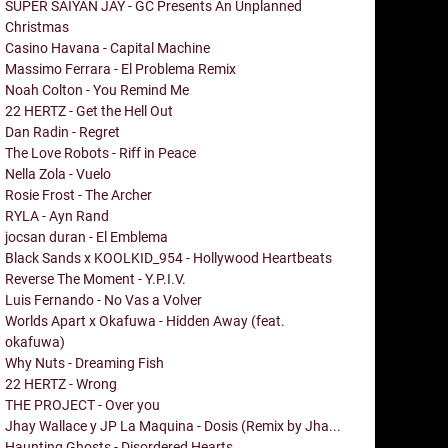
SUPER SAIYAN JAY - GC Presents An Unplanned
Christmas
Casino Havana - Capital Machine
Massimo Ferrara - El Problema Remix
Noah Colton - You Remind Me
22 HERTZ - Get the Hell Out
Dan Radin - Regret
The Love Robots - Riff in Peace
Nella Zola - Vuelo
Rosie Frost - The Archer
RYLA - Ayn Rand
jocsan duran - El Emblema
Black Sands x KOOLKID_954 - Hollywood Heartbeats
Reverse The Moment - Y.P.I.V.
Luis Fernando - No Vas a Volver
Worlds Apart x Okafuwa - Hidden Away (feat.
okafuwa)
Why Nuts - Dreaming Fish
22 HERTZ - Wrong
THE PROJECT - Over you
Jhay Wallace y JP La Maquina - Dosis (Remix by Jha...
Haunting Ghosts - Disordered Hearts