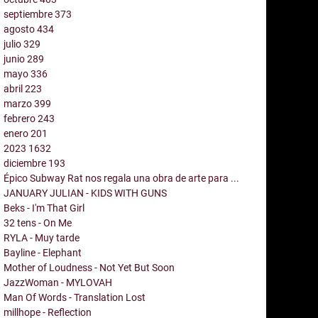
septiembre
373
agosto
434
julio
329
junio
289
mayo
336
abril
223
marzo
399
febrero
243
enero
201
2023
1632
diciembre
193
Épico Subway Rat nos regala una obra de arte para ...
JANUARY JULIAN - KIDS WITH GUNS
Beks - I'm That Girl
32 tens - On Me
RYLA - Muy tarde
Bayline - Elephant
Mother of Loudness - Not Yet But Soon
JazzWoman - MYLOVAH
Man Of Words - Translation Lost
millhope - Reflection