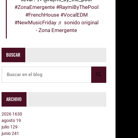
#ZonaEmergente
#RaymiByThePool
#FrenchHouse
#VocalEDM
#NewMusicFriday
♬ sonido original
- Zona Emergente
BUSCAR
ARCHIVO
2026
1630
agosto
19
julio
129
junio
241