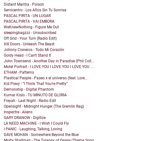
Distant Mantra - Poison
Servicentro - Los Años Sin Tu Sonrisa
PASCAL PIRITA - UN LUGAR
PASCAL PIRITA - VAI EMBORA
WeKnewNothing - Figure Me Out
sleepingbagzzz - Unsubscribed
Off Grid - Your Turn (Radio Edit)
XIII Doors - Unleash The Beast
Johnny Cisneros - Todo Mi Corazón
Goldy Head - I Can't Stand It
John Townsend - Another Day in Paradise (Phil Coll...
Motel Portrait - I LOVE YOU I LOVE YOU I LOVE YOU ...
ETHAM - Patterns
Plastical People - Paseo x el universo (feat. Lore...
Kid Prexy - “I Think That You’re Pretty”
Demonship - Digital Phantom
Kumar Kislo - TU MINUTO DE GLORIA
Freyah - Last Night - Radio Edit
Opensight - Midnight Hunger (The Gremlin Rag)
Inspectre - Aliens
GARY DRANOW - Digitize
LA NEED MACHINE - I Wish I Could Fly
I PANIC - Laughing, Talking, Loving
DAVE MOHAN - Somewhere Beyond the Blue
Morty Shallman - The Tyranny of Desire (Theme Song...