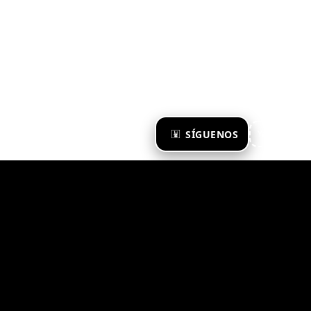
×
SÍGUENOS
Ya te sigo
Zona Emergente 2023
© ZONA EMERGENTE
TODOS LOS DERECHOS RESERVADOS