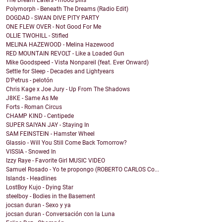
The Dream Eaters - mood pills
Polymorph - Beneath The Dreams (Radio Edit)
DOGDAD - SWAN DIVE PITY PARTY
ONE FLEW OVER - Not Good For Me
OLLIE TWOHILL - Stifled
MELINA HAZEWOOD - Melina Hazewood
RED MOUNTAIN REVOLT - Like a Loaded Gun
Mike Goodspeed - Vista Nonpareil (feat. Ever Onward)
Settle for Sleep - Decades and Lightyears
D'Petrus - pelotón
Chris Kage x Joe Jury - Up From The Shadows
J8KE - Same As Me
Forts - Roman Circus
CHAMP KIND - Centipede
SUPER SAIYAN JAY - Staying In
SAM FEINSTEIN - Hamster Wheel
Glassio - Will You Still Come Back Tomorrow?
VISSIA - Snowed In
Izzy Raye - Favorite Girl MUSIC VIDEO
Samuel Rosado - Yo te propongo (ROBERTO CARLOS Co...
Islands - Headlines
LostBoy Kujo - Dying Star
steelboy - Bodies in the Basement
jocsan duran - Sexo y ya
jocsan duran - Conversación con la Luna