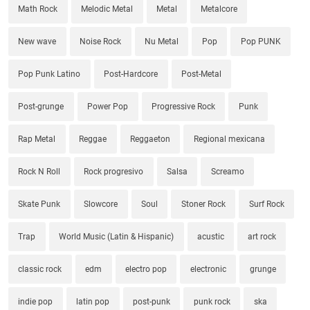
Math Rock
Melodic Metal
Metal
Metalcore
New wave
Noise Rock
Nu Metal
Pop
Pop PUNK
Pop Punk Latino
Post-Hardcore
Post-Metal
Post-grunge
Power Pop
Progressive Rock
Punk
Rap Metal
Reggae
Reggaeton
Regional mexicana
Rock N Roll
Rock progresivo
Salsa
Screamo
Skate Punk
Slowcore
Soul
Stoner Rock
Surf Rock
Trap
World Music (Latin & Hispanic)
acustic
art rock
classic rock
edm
electro pop
electronic
grunge
indie pop
latin pop
post-punk
punk rock
ska