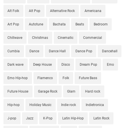
Alt Folk
Alt Pop
Alternative Rock
Americana
Art Pop
Autotune
Bachata
Beats
Bedroom
Chillwave
Christmas
Cinematic
Commercial
Cumbia
Dance
Dance Hall
Dance Pop
Dancehall
Dark wave
Deep House
Disco
Dream Pop
Emo
Emo Hip-hop
Flamenco
Folk
Future Bass
Future House
Garage Rock
Glam
Hard rock
Hip-hop
Holiday Music
Indie rock
Indietronica
J-pop
Jazz
K-Pop
Latin Hip-Hop
Latin Rock