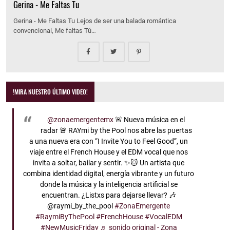
Gerina - Me Faltas Tu
Gerina - Me Faltas Tu Lejos de ser una balada romántica
convencional, Me faltas Tú…
!MIRA NUESTRO ÚLTIMO VIDEO!
@zonaemergentemx
🚨 Nueva música en el
radar 🚨 RAYmi by the Pool nos abre las puertas
a una nueva era con “I Invite You to Feel Good”, un
viaje entre el French House y el EDM vocal que nos
invita a soltar, bailar y sentir. ✨🐱 Un artista que
combina identidad digital, energía vibrante y un futuro
donde la música y la inteligencia artificial se
encuentran. ¿Listxs para dejarse llevar? 🎶
@raymi_by_the_pool
#ZonaEmergente
#RaymiByThePool
#FrenchHouse
#VocalEDM
#NewMusicFriday
♬ sonido original - Zona