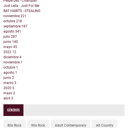
Felipe Dez - Champán
Just Leila - Just For Me
BAT HABITS - STEALING
noviembre
221
octubre
218
septiembre
187
agosto
341
julio
287
junio
140
mayo
45
2022
12
diciembre
4
noviembre
1
octubre
1
agosto
1
junio
2
marzo
3
2020
5
mayo
2
abril
3
GÉNEROS
80s Rock
90s Rock
Adult Contemporary
Alt Country