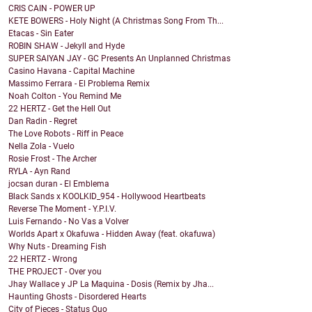
CRIS CAIN - POWER UP
KETE BOWERS - Holy Night (A Christmas Song From Th...
Etacas - Sin Eater
ROBIN SHAW - Jekyll and Hyde
SUPER SAIYAN JAY - GC Presents An Unplanned Christmas
Casino Havana - Capital Machine
Massimo Ferrara - El Problema Remix
Noah Colton - You Remind Me
22 HERTZ - Get the Hell Out
Dan Radin - Regret
The Love Robots - Riff in Peace
Nella Zola - Vuelo
Rosie Frost - The Archer
RYLA - Ayn Rand
jocsan duran - El Emblema
Black Sands x KOOLKID_954 - Hollywood Heartbeats
Reverse The Moment - Y.P.I.V.
Luis Fernando - No Vas a Volver
Worlds Apart x Okafuwa - Hidden Away (feat. okafuwa)
Why Nuts - Dreaming Fish
22 HERTZ - Wrong
THE PROJECT - Over you
Jhay Wallace y JP La Maquina - Dosis (Remix by Jha...
Haunting Ghosts - Disordered Hearts
City of Pieces - Status Quo