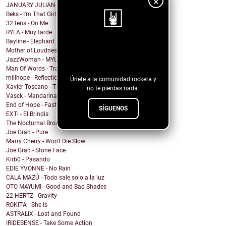
×
JANUARY JULIAN - KIDS WITH GUNS
Beks - I'm That Girl
32 tens - On Me
RYLA - Muy tarde
Bayline - Elephant
¡Sigue nuestro
Mother of Loudness - Not Yet But Soon
JazzWoman - MYLOVAH
blog!
Man Of Words - Translation Lost
millhope - Reflection
Únete a la comunidad rockera y
Xavier Toscano - The City Said
no te pierdas nada.
Vasck - Mandarina
End of Hope - Fastball
SÍGUENOS
EXTi - El Brindis
The Nocturnal Broadcast - Insomnia
Joe Grah - Pure
Marry Cherry - Won't Die Slow
Joe Grah - Stone Face
Kirb0 - Pasando
EDIE YVONNE - No Rain
CALA MAZÚ - Todo sale solo a la luz
OTO MAYUMI - Good and Bad Shades
22 HERTZ - Gravity
ROKITA - She Is
ASTRALIX - Lost and Found
IRIDESENSE - Take Some Action