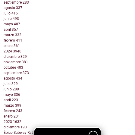
septiembre
283
agosto
337
julio
416
junio
493
mayo
407
abril
357
marzo
332
febrero
411
enero
361
2024
3940
diciembre
329
noviembre
381
octubre
403
septiembre
373
agosto
434
julio
329
junio
289
mayo
336
abril
223
marzo
399
febrero
243
enero
201
2023
1632
diciembre
193
Épico Subway Rat nos regala una obra de arte para ...