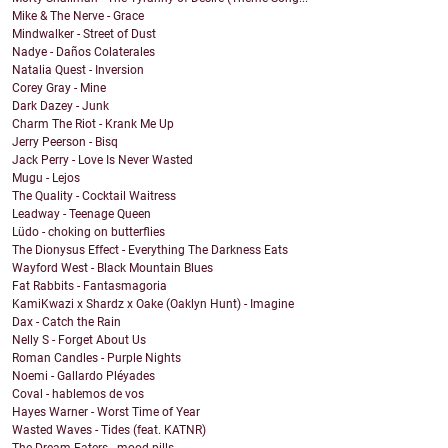
Mike & The Nerve - Grace
Mindwalker - Street of Dust
Nadye - Daños Colaterales
Natalia Quest - Inversion
Corey Gray - Mine
Dark Dazey - Junk
Charm The Riot - Krank Me Up
Jerry Peerson - Bisq
Jack Perry - Love Is Never Wasted
Mugu - Lejos
The Quality - Cocktail Waitress
Leadway - Teenage Queen
Lüdo - choking on butterflies
The Dionysus Effect - Everything The Darkness Eats
Wayford West - Black Mountain Blues
Fat Rabbits - Fantasmagoria
KamiKwazi x Shardz x Oake (Oaklyn Hunt) - Imagine
Dax - Catch the Rain
Nelly S - Forget About Us
Roman Candles - Purple Nights
Noemi - Gallardo Pléyades
Coval - hablemos de vos
Hayes Warner - Worst Time of Year
Wasted Waves - Tides (feat. KATNR)