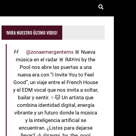
!MIRA NUESTRO ÚLTIMO VIDEO!
@zonaemergentemx
🚨 Nueva
música en el radar 🚨 RAYmi by the
Pool nos abre las puertas a una
nueva era con “I Invite You to Feel
Good”, un viaje entre el French House
y el EDM vocal que nos invita a soltar,
bailar y sentir. ✨🐱 Un artista que
combina identidad digital, energía
vibrante y un futuro donde la música
y la inteligencia artificial se
encuentran. ¿Listxs para dejarse
llevar? 🎶 @raymi_by_the_pool