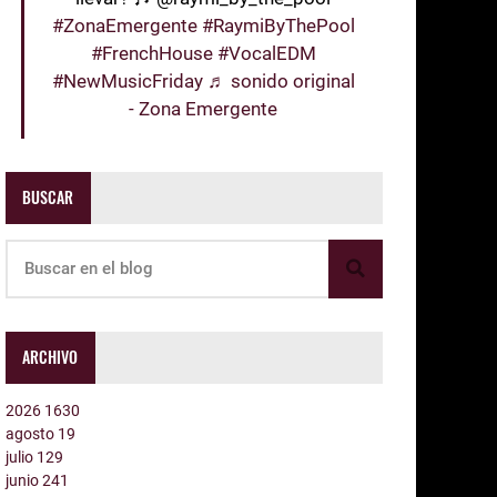
#ZonaEmergente
#RaymiByThePool
#FrenchHouse
#VocalEDM
#NewMusicFriday
♬ sonido original
- Zona Emergente
BUSCAR
ARCHIVO
2026
1630
agosto
19
julio
129
junio
241