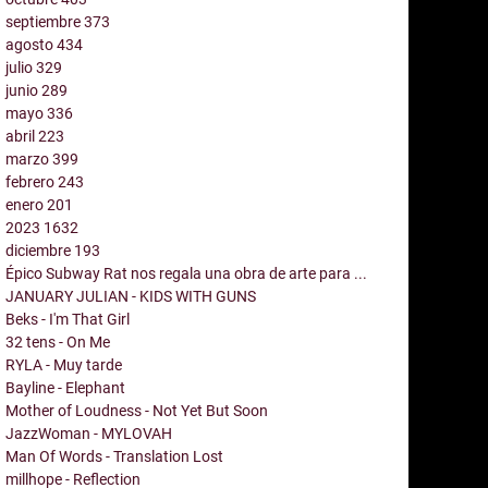
septiembre
373
agosto
434
julio
329
junio
289
mayo
336
abril
223
marzo
399
febrero
243
enero
201
2023
1632
diciembre
193
Épico Subway Rat nos regala una obra de arte para ...
JANUARY JULIAN - KIDS WITH GUNS
Beks - I'm That Girl
32 tens - On Me
RYLA - Muy tarde
Bayline - Elephant
Mother of Loudness - Not Yet But Soon
JazzWoman - MYLOVAH
Man Of Words - Translation Lost
millhope - Reflection