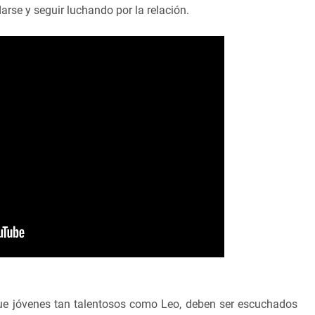
arse y seguir luchando por la relación.
ue jóvenes tan talentosos como Leo, deben ser escuchados