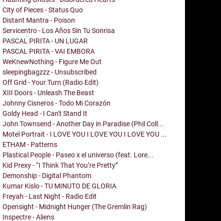
City of Pieces - Status Quo
Distant Mantra - Poison
Servicentro - Los Años Sin Tu Sonrisa
PASCAL PIRITA - UN LUGAR
PASCAL PIRITA - VAI EMBORA
WeKnewNothing - Figure Me Out
sleepingbagzzz - Unsubscribed
Off Grid - Your Turn (Radio Edit)
XIII Doors - Unleash The Beast
Johnny Cisneros - Todo Mi Corazón
Goldy Head - I Can't Stand It
John Townsend - Another Day in Paradise (Phil Coll...
Motel Portrait - I LOVE YOU I LOVE YOU I LOVE YOU ...
ETHAM - Patterns
Plastical People - Paseo x el universo (feat. Lore...
Kid Prexy - “I Think That You’re Pretty”
Demonship - Digital Phantom
Kumar Kislo - TU MINUTO DE GLORIA
Freyah - Last Night - Radio Edit
Opensight - Midnight Hunger (The Gremlin Rag)
Inspectre - Aliens