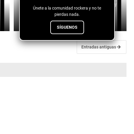
Billy Cueva x Roberto Montalván x Bohemia - Ay
Únete a la comunidad rockera y no te
Mami
pierdas nada.
July 29, 2026
SÍGUENOS
Entradas antiguas