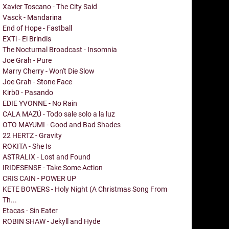
Xavier Toscano - The City Said
Vasck - Mandarina
End of Hope - Fastball
EXTi - El Brindis
The Nocturnal Broadcast - Insomnia
Joe Grah - Pure
Marry Cherry - Won't Die Slow
Joe Grah - Stone Face
Kirb0 - Pasando
EDIE YVONNE - No Rain
CALA MAZÚ - Todo sale solo a la luz
OTO MAYUMI - Good and Bad Shades
22 HERTZ - Gravity
ROKITA - She Is
ASTRALIX - Lost and Found
IRIDESENSE - Take Some Action
CRIS CAIN - POWER UP
KETE BOWERS - Holy Night (A Christmas Song From
Th...
Etacas - Sin Eater
ROBIN SHAW - Jekyll and Hyde