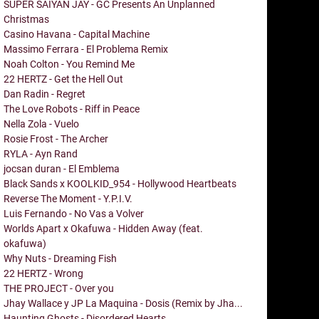
SUPER SAIYAN JAY - GC Presents An Unplanned
Christmas
Casino Havana - Capital Machine
Massimo Ferrara - El Problema Remix
Noah Colton - You Remind Me
22 HERTZ - Get the Hell Out
Dan Radin - Regret
The Love Robots - Riff in Peace
Nella Zola - Vuelo
Rosie Frost - The Archer
RYLA - Ayn Rand
jocsan duran - El Emblema
Black Sands x KOOLKID_954 - Hollywood Heartbeats
Reverse The Moment - Y.P.I.V.
Luis Fernando - No Vas a Volver
Worlds Apart x Okafuwa - Hidden Away (feat.
okafuwa)
Why Nuts - Dreaming Fish
22 HERTZ - Wrong
THE PROJECT - Over you
Jhay Wallace y JP La Maquina - Dosis (Remix by Jha...
Haunting Ghosts - Disordered Hearts