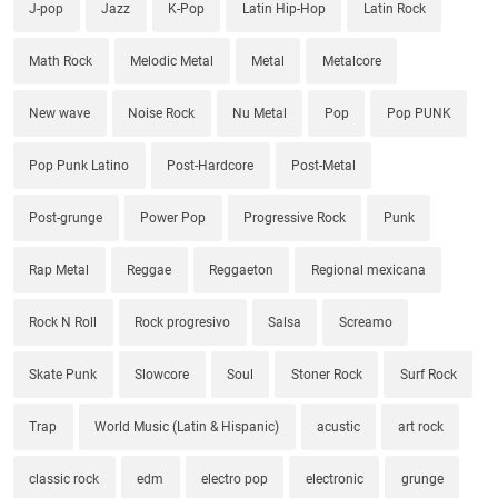
J-pop
Jazz
K-Pop
Latin Hip-Hop
Latin Rock
Math Rock
Melodic Metal
Metal
Metalcore
New wave
Noise Rock
Nu Metal
Pop
Pop PUNK
Pop Punk Latino
Post-Hardcore
Post-Metal
Post-grunge
Power Pop
Progressive Rock
Punk
Rap Metal
Reggae
Reggaeton
Regional mexicana
Rock N Roll
Rock progresivo
Salsa
Screamo
Skate Punk
Slowcore
Soul
Stoner Rock
Surf Rock
Trap
World Music (Latin & Hispanic)
acustic
art rock
classic rock
edm
electro pop
electronic
grunge