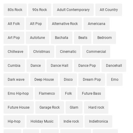
80s Rock
90s Rock
Adult Contemporary
Alt Country
Alt Folk
Alt Pop
Alternative Rock
Americana
Art Pop
Autotune
Bachata
Beats
Bedroom
Chillwave
Christmas
Cinematic
Commercial
Cumbia
Dance
Dance Hall
Dance Pop
Dancehall
Dark wave
Deep House
Disco
Dream Pop
Emo
Emo Hip-hop
Flamenco
Folk
Future Bass
Future House
Garage Rock
Glam
Hard rock
Hip-hop
Holiday Music
Indie rock
Indietronica