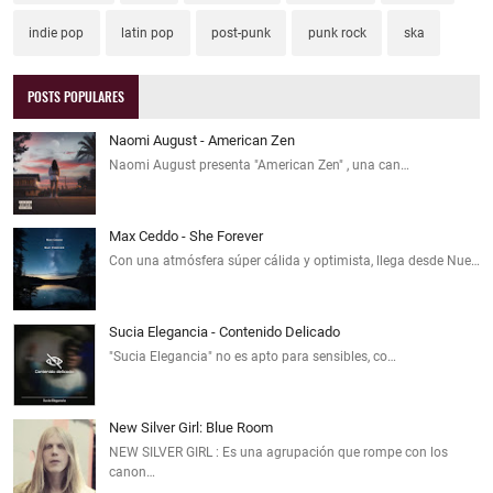
indie pop
latin pop
post-punk
punk rock
ska
POSTS POPULARES
Naomi August - American Zen
Naomi August presenta "American Zen" , una can…
Max Ceddo - She Forever
Con una atmósfera súper cálida y optimista, llega desde Nue…
Sucia Elegancia - Contenido Delicado
"Sucia Elegancia" no es apto para sensibles, co…
New Silver Girl: Blue Room
NEW SILVER GIRL : Es una agrupación que rompe con los
canon…