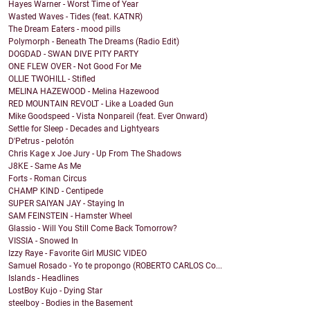
Hayes Warner - Worst Time of Year
Wasted Waves - Tides (feat. KATNR)
The Dream Eaters - mood pills
Polymorph - Beneath The Dreams (Radio Edit)
DOGDAD - SWAN DIVE PITY PARTY
ONE FLEW OVER - Not Good For Me
OLLIE TWOHILL - Stifled
MELINA HAZEWOOD - Melina Hazewood
RED MOUNTAIN REVOLT - Like a Loaded Gun
Mike Goodspeed - Vista Nonpareil (feat. Ever Onward)
Settle for Sleep - Decades and Lightyears
D'Petrus - pelotón
Chris Kage x Joe Jury - Up From The Shadows
J8KE - Same As Me
Forts - Roman Circus
CHAMP KIND - Centipede
SUPER SAIYAN JAY - Staying In
SAM FEINSTEIN - Hamster Wheel
Glassio - Will You Still Come Back Tomorrow?
VISSIA - Snowed In
Izzy Raye - Favorite Girl MUSIC VIDEO
Samuel Rosado - Yo te propongo (ROBERTO CARLOS Co...
Islands - Headlines
LostBoy Kujo - Dying Star
steelboy - Bodies in the Basement