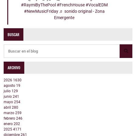
#RaymiByThePool
#FrenchHouse
#VocalEDM
#NewMusicFriday
♬ sonido original - Zona
Emergente
BUSCAR
ARCHIVO
2026
1630
agosto
19
julio
129
junio
241
mayo
254
abril
280
marzo
259
febrero
246
enero
202
2025
4171
diciembre
261