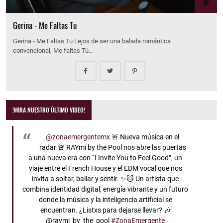
Gerina - Me Faltas Tu
Gerina - Me Faltas Tu Lejos de ser una balada romántica
convencional, Me faltas Tú…
!MIRA NUESTRO ÚLTIMO VIDEO!
@zonaemergentemx
🚨 Nueva música en el
radar 🚨 RAYmi by the Pool nos abre las puertas
a una nueva era con “I Invite You to Feel Good”, un
viaje entre el French House y el EDM vocal que nos
invita a soltar, bailar y sentir. ✨🐱 Un artista que
combina identidad digital, energía vibrante y un futuro
donde la música y la inteligencia artificial se
encuentran. ¿Listxs para dejarse llevar? 🎶
@raymi_by_the_pool
#ZonaEmergente