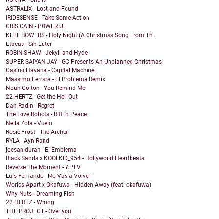
ROKITA - She Is
ASTRALIX - Lost and Found
IRIDESENSE - Take Some Action
CRIS CAIN - POWER UP
KETE BOWERS - Holy Night (A Christmas Song From Th...
Etacas - Sin Eater
ROBIN SHAW - Jekyll and Hyde
SUPER SAIYAN JAY - GC Presents An Unplanned Christmas
Casino Havana - Capital Machine
Massimo Ferrara - El Problema Remix
Noah Colton - You Remind Me
22 HERTZ - Get the Hell Out
Dan Radin - Regret
The Love Robots - Riff in Peace
Nella Zola - Vuelo
Rosie Frost - The Archer
RYLA - Ayn Rand
jocsan duran - El Emblema
Black Sands x KOOLKID_954 - Hollywood Heartbeats
Reverse The Moment - Y.P.I.V.
Luis Fernando - No Vas a Volver
Worlds Apart x Okafuwa - Hidden Away (feat. okafuwa)
Why Nuts - Dreaming Fish
22 HERTZ - Wrong
THE PROJECT - Over you