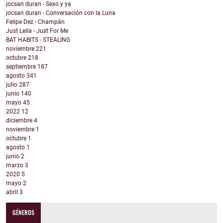
jocsan duran - Sexo y ya
jocsan duran - Conversación con la Luna
Felipe Dez - Champán
Just Leila - Just For Me
BAT HABITS - STEALING
noviembre
221
octubre
218
septiembre
187
agosto
341
julio
287
junio
140
mayo
45
2022
12
diciembre
4
noviembre
1
octubre
1
agosto
1
junio
2
marzo
3
2020
5
mayo
2
abril
3
GÉNEROS