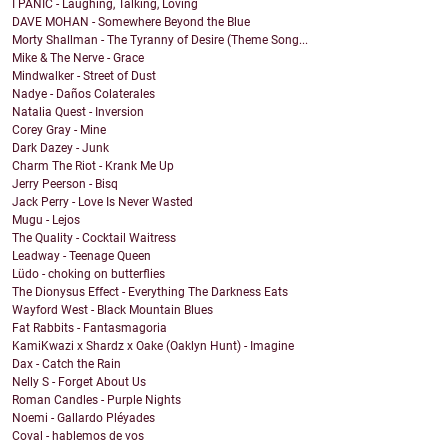
I PANIC - Laughing, Talking, Loving
DAVE MOHAN - Somewhere Beyond the Blue
Morty Shallman - The Tyranny of Desire (Theme Song...
Mike & The Nerve - Grace
Mindwalker - Street of Dust
Nadye - Daños Colaterales
Natalia Quest - Inversion
Corey Gray - Mine
Dark Dazey - Junk
Charm The Riot - Krank Me Up
Jerry Peerson - Bisq
Jack Perry - Love Is Never Wasted
Mugu - Lejos
The Quality - Cocktail Waitress
Leadway - Teenage Queen
Lüdo - choking on butterflies
The Dionysus Effect - Everything The Darkness Eats
Wayford West - Black Mountain Blues
Fat Rabbits - Fantasmagoria
KamiKwazi x Shardz x Oake (Oaklyn Hunt) - Imagine
Dax - Catch the Rain
Nelly S - Forget About Us
Roman Candles - Purple Nights
Noemi - Gallardo Pléyades
Coval - hablemos de vos