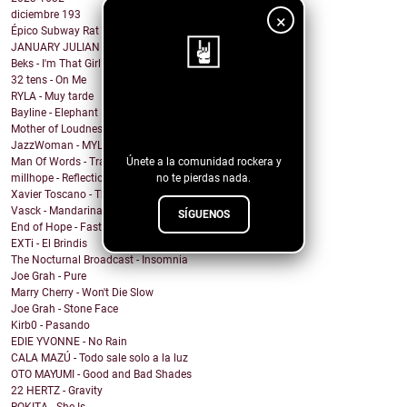
diciembre
193
×
Épico Subway Rat nos regala una obra de arte para ...
JANUARY JULIAN - KIDS WITH GUNS
Beks - I'm That Girl
32 tens - On Me
RYLA - Muy tarde
¡Sigue nuestro
Bayline - Elephant
blog!
Mother of Loudness - Not Yet But Soon
JazzWoman - MYLOVAH
Únete a la comunidad rockera y
Man Of Words - Translation Lost
no te pierdas nada.
millhope - Reflection
Xavier Toscano - The City Said
Vasck - Mandarina
SÍGUENOS
End of Hope - Fastball
EXTi - El Brindis
The Nocturnal Broadcast - Insomnia
Joe Grah - Pure
Marry Cherry - Won't Die Slow
Joe Grah - Stone Face
Kirb0 - Pasando
EDIE YVONNE - No Rain
CALA MAZÚ - Todo sale solo a la luz
OTO MAYUMI - Good and Bad Shades
22 HERTZ - Gravity