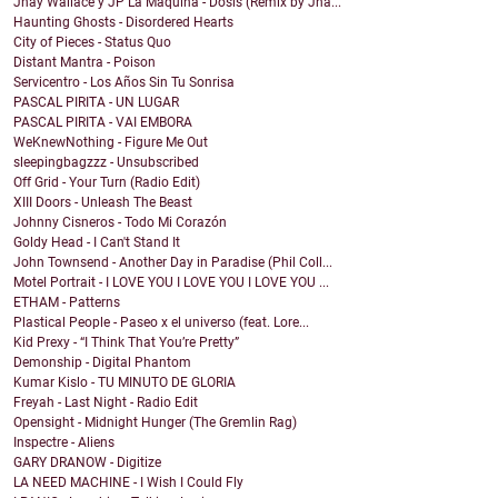
Jhay Wallace y JP La Maquina - Dosis (Remix by Jha...
Haunting Ghosts - Disordered Hearts
City of Pieces - Status Quo
Distant Mantra - Poison
Servicentro - Los Años Sin Tu Sonrisa
PASCAL PIRITA - UN LUGAR
PASCAL PIRITA - VAI EMBORA
WeKnewNothing - Figure Me Out
sleepingbagzzz - Unsubscribed
Off Grid - Your Turn (Radio Edit)
XIII Doors - Unleash The Beast
Johnny Cisneros - Todo Mi Corazón
Goldy Head - I Can't Stand It
John Townsend - Another Day in Paradise (Phil Coll...
Motel Portrait - I LOVE YOU I LOVE YOU I LOVE YOU ...
ETHAM - Patterns
Plastical People - Paseo x el universo (feat. Lore...
Kid Prexy - “I Think That You’re Pretty”
Demonship - Digital Phantom
Kumar Kislo - TU MINUTO DE GLORIA
Freyah - Last Night - Radio Edit
Opensight - Midnight Hunger (The Gremlin Rag)
Inspectre - Aliens
GARY DRANOW - Digitize
LA NEED MACHINE - I Wish I Could Fly