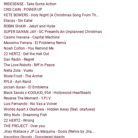
IRIDESENSE - Take Some Action
CRIS CAIN - POWER UP
KETE BOWERS - Holy Night (A Christmas Song From Th...
Etacas - Sin Eater
ROBIN SHAW - Jekyll and Hyde
SUPER SAIYAN JAY - GC Presents An Unplanned Christmas
Casino Havana - Capital Machine
Massimo Ferrara - El Problema Remix
Noah Colton - You Remind Me
22 HERTZ - Get the Hell Out
Dan Radin - Regret
The Love Robots - Riff in Peace
Nella Zola - Vuelo
Rosie Frost - The Archer
RYLA - Ayn Rand
jocsan duran - El Emblema
Black Sands x KOOLKID_954 - Hollywood Heartbeats
Reverse The Moment - Y.P.I.V.
Luis Fernando - No Vas a Volver
Worlds Apart x Okafuwa - Hidden Away (feat. okafuwa)
Why Nuts - Dreaming Fish
22 HERTZ - Wrong
THE PROJECT - Over you
Jhay Wallace y JP La Maquina - Dosis (Remix by Jha...
Haunting Ghosts - Disordered Hearts