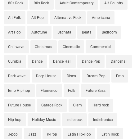
80s Rock
90s Rock
Adult Contemporary
Alt Country
Alt Folk
Alt Pop
Alternative Rock
Americana
Art Pop
Autotune
Bachata
Beats
Bedroom
Chillwave
Christmas
Cinematic
Commercial
Cumbia
Dance
Dance Hall
Dance Pop
Dancehall
Dark wave
Deep House
Disco
Dream Pop
Emo
Emo Hip-hop
Flamenco
Folk
Future Bass
Future House
Garage Rock
Glam
Hard rock
Hip-hop
Holiday Music
Indie rock
Indietronica
J-pop
Jazz
K-Pop
Latin Hip-Hop
Latin Rock