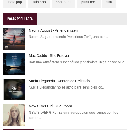
indie pop
latin pop
post-punk
punk rock
ska
POSTS POPULARES
Naomi August - American Zen
Naomi August presenta "American Zen" , una can…
Max Ceddo - She Forever
Con una atmósfera súper cálida y optimista, llega desde Nue…
Sucia Elegancia - Contenido Delicado
"Sucia Elegancia" no es apto para sensibles, co…
New Silver Girl: Blue Room
NEW SILVER GIRL : Es una agrupación que rompe con los
canon…