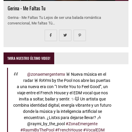
Gerina - Me Faltas Tu
Gerina - Me Faltas Tu Lejos de ser una balada romántica
convencional, Me faltas Tú…
!MIRA NUESTRO ÚLTIMO VIDEO!
@zonaemergentemx
🚨 Nueva música en el
radar 🚨 RAYmi by the Pool nos abre las puertas
a una nueva era con “I Invite You to Feel Good”, un
viaje entre el French House y el EDM vocal que nos
invita a soltar, bailar y sentir. ✨🐱 Un artista que
combina identidad digital, energía vibrante y un futuro
donde la música y la inteligencia artificial se
encuentran. ¿Listxs para dejarse llevar? 🎶
@raymi_by_the_pool
#ZonaEmergente
#RaymiByThePool
#FrenchHouse
#VocalEDM