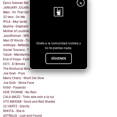
×
Épico Subway Rat nos regala una obra de arte para ...
JANUARY JULIAN - KIDS WITH GUNS
Beks - I'm That Girl
32 tens - On Me
RYLA - Muy tarde
Bayline - Elephant
¡Sigue nuestro
Mother of Loudness - Not Yet But Soon
blog!
JazzWoman - MYLOVAH
Man Of Words - Translation Lost
Únete a la comunidad rockera y
millhope - Reflection
no te pierdas nada.
Xavier Toscano - The City Said
Vasck - Mandarina
SÍGUENOS
End of Hope - Fastball
EXTi - El Brindis
The Nocturnal Broadcast - Insomnia
Joe Grah - Pure
Marry Cherry - Won't Die Slow
Joe Grah - Stone Face
Kirb0 - Pasando
EDIE YVONNE - No Rain
CALA MAZÚ - Todo sale solo a la luz
OTO MAYUMI - Good and Bad Shades
22 HERTZ - Gravity
ROKITA - She Is
ASTRALIX - Lost and Found