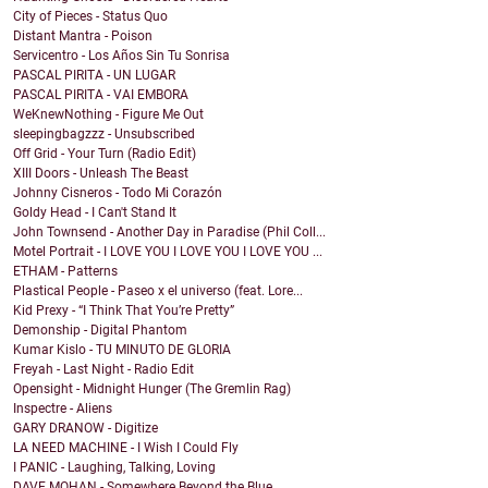
City of Pieces - Status Quo
Distant Mantra - Poison
Servicentro - Los Años Sin Tu Sonrisa
PASCAL PIRITA - UN LUGAR
PASCAL PIRITA - VAI EMBORA
WeKnewNothing - Figure Me Out
sleepingbagzzz - Unsubscribed
Off Grid - Your Turn (Radio Edit)
XIII Doors - Unleash The Beast
Johnny Cisneros - Todo Mi Corazón
Goldy Head - I Can't Stand It
John Townsend - Another Day in Paradise (Phil Coll...
Motel Portrait - I LOVE YOU I LOVE YOU I LOVE YOU ...
ETHAM - Patterns
Plastical People - Paseo x el universo (feat. Lore...
Kid Prexy - “I Think That You’re Pretty”
Demonship - Digital Phantom
Kumar Kislo - TU MINUTO DE GLORIA
Freyah - Last Night - Radio Edit
Opensight - Midnight Hunger (The Gremlin Rag)
Inspectre - Aliens
GARY DRANOW - Digitize
LA NEED MACHINE - I Wish I Could Fly
I PANIC - Laughing, Talking, Loving
DAVE MOHAN - Somewhere Beyond the Blue