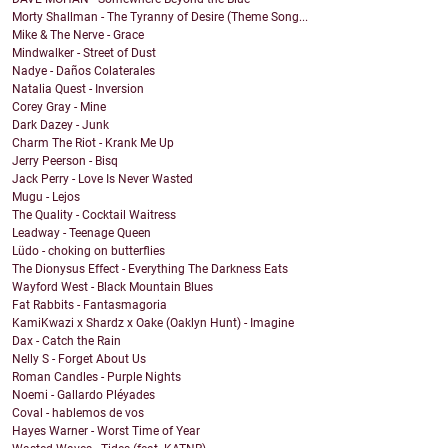
Morty Shallman - The Tyranny of Desire (Theme Song...
Mike & The Nerve - Grace
Mindwalker - Street of Dust
Nadye - Daños Colaterales
Natalia Quest - Inversion
Corey Gray - Mine
Dark Dazey - Junk
Charm The Riot - Krank Me Up
Jerry Peerson - Bisq
Jack Perry - Love Is Never Wasted
Mugu - Lejos
The Quality - Cocktail Waitress
Leadway - Teenage Queen
Lüdo - choking on butterflies
The Dionysus Effect - Everything The Darkness Eats
Wayford West - Black Mountain Blues
Fat Rabbits - Fantasmagoria
KamiKwazi x Shardz x Oake (Oaklyn Hunt) - Imagine
Dax - Catch the Rain
Nelly S - Forget About Us
Roman Candles - Purple Nights
Noemi - Gallardo Pléyades
Coval - hablemos de vos
Hayes Warner - Worst Time of Year