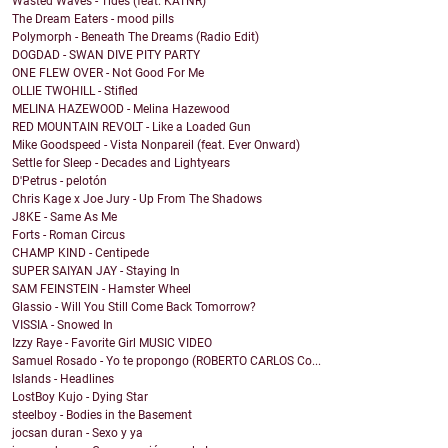
Wasted Waves - Tides (feat. KATNR)
The Dream Eaters - mood pills
Polymorph - Beneath The Dreams (Radio Edit)
DOGDAD - SWAN DIVE PITY PARTY
ONE FLEW OVER - Not Good For Me
OLLIE TWOHILL - Stifled
MELINA HAZEWOOD - Melina Hazewood
RED MOUNTAIN REVOLT - Like a Loaded Gun
Mike Goodspeed - Vista Nonpareil (feat. Ever Onward)
Settle for Sleep - Decades and Lightyears
D'Petrus - pelotón
Chris Kage x Joe Jury - Up From The Shadows
J8KE - Same As Me
Forts - Roman Circus
CHAMP KIND - Centipede
SUPER SAIYAN JAY - Staying In
SAM FEINSTEIN - Hamster Wheel
Glassio - Will You Still Come Back Tomorrow?
VISSIA - Snowed In
Izzy Raye - Favorite Girl MUSIC VIDEO
Samuel Rosado - Yo te propongo (ROBERTO CARLOS Co...
Islands - Headlines
LostBoy Kujo - Dying Star
steelboy - Bodies in the Basement
jocsan duran - Sexo y ya