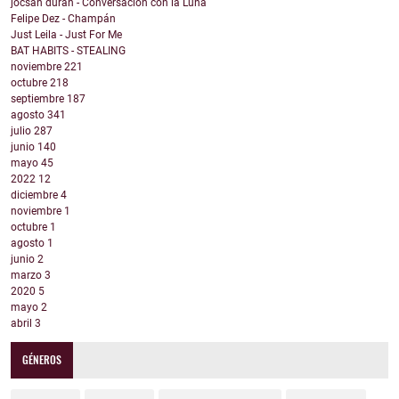
jocsan duran - Conversación con la Luna
Felipe Dez - Champán
Just Leila - Just For Me
BAT HABITS - STEALING
noviembre
221
octubre
218
septiembre
187
agosto
341
julio
287
junio
140
mayo
45
2022
12
diciembre
4
noviembre
1
octubre
1
agosto
1
junio
2
marzo
3
2020
5
mayo
2
abril
3
GÉNEROS