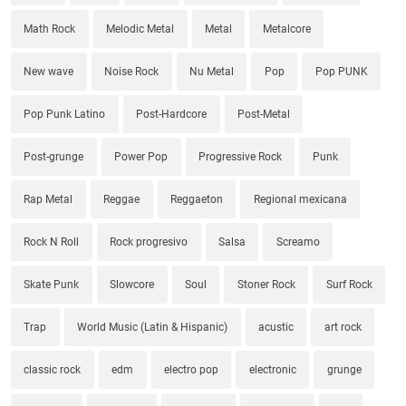
Math Rock
Melodic Metal
Metal
Metalcore
New wave
Noise Rock
Nu Metal
Pop
Pop PUNK
Pop Punk Latino
Post-Hardcore
Post-Metal
Post-grunge
Power Pop
Progressive Rock
Punk
Rap Metal
Reggae
Reggaeton
Regional mexicana
Rock N Roll
Rock progresivo
Salsa
Screamo
Skate Punk
Slowcore
Soul
Stoner Rock
Surf Rock
Trap
World Music (Latin & Hispanic)
acustic
art rock
classic rock
edm
electro pop
electronic
grunge