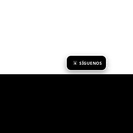
×
SÍGUENOS
Ya te sigo
Zona Emergente 2023
© ZONA EMERGENTE
TODOS LOS DERECHOS RESERVADOS