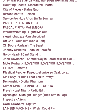
Jhay Wallace y JP La Maquina - Dosis (Remix by Jha...
Haunting Ghosts - Disordered Hearts
City of Pieces - Status Quo
Distant Mantra - Poison
Servicentro - Los Años Sin Tu Sonrisa
PASCAL PIRITA - UN LUGAR
PASCAL PIRITA - VAI EMBORA
WeKnewNothing - Figure Me Out
sleepingbagzzz - Unsubscribed
Off Grid - Your Turn (Radio Edit)
XIII Doors - Unleash The Beast
Johnny Cisneros - Todo Mi Corazón
Goldy Head - I Can't Stand It
John Townsend - Another Day in Paradise (Phil Coll...
Motel Portrait - I LOVE YOU I LOVE YOU I LOVE YOU ...
ETHAM - Patterns
Plastical People - Paseo x el universo (feat. Lore...
Kid Prexy - “I Think That You’re Pretty”
Demonship - Digital Phantom
Kumar Kislo - TU MINUTO DE GLORIA
Freyah - Last Night - Radio Edit
Opensight - Midnight Hunger (The Gremlin Rag)
Inspectre - Aliens
GARY DRANOW - Digitize
LA NEED MACHINE - I Wish I Could Fly