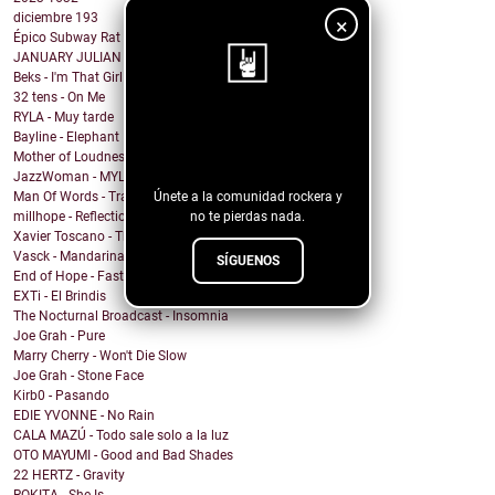
diciembre
193
×
Épico Subway Rat nos regala una obra de arte para ...
JANUARY JULIAN - KIDS WITH GUNS
Beks - I'm That Girl
32 tens - On Me
RYLA - Muy tarde
¡Sigue nuestro
Bayline - Elephant
blog!
Mother of Loudness - Not Yet But Soon
JazzWoman - MYLOVAH
Únete a la comunidad rockera y
Man Of Words - Translation Lost
no te pierdas nada.
millhope - Reflection
Xavier Toscano - The City Said
Vasck - Mandarina
SÍGUENOS
End of Hope - Fastball
EXTi - El Brindis
The Nocturnal Broadcast - Insomnia
Joe Grah - Pure
Marry Cherry - Won't Die Slow
Joe Grah - Stone Face
Kirb0 - Pasando
EDIE YVONNE - No Rain
CALA MAZÚ - Todo sale solo a la luz
OTO MAYUMI - Good and Bad Shades
22 HERTZ - Gravity