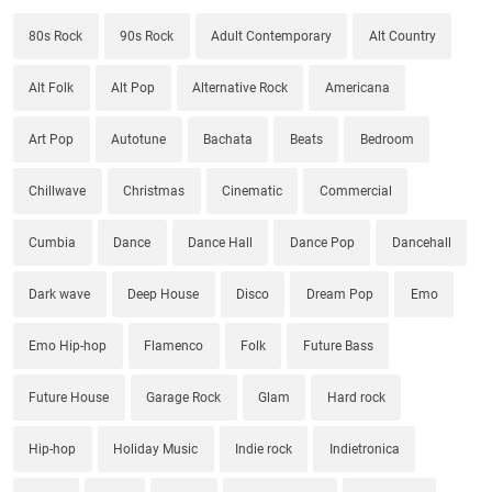
80s Rock
90s Rock
Adult Contemporary
Alt Country
Alt Folk
Alt Pop
Alternative Rock
Americana
Art Pop
Autotune
Bachata
Beats
Bedroom
Chillwave
Christmas
Cinematic
Commercial
Cumbia
Dance
Dance Hall
Dance Pop
Dancehall
Dark wave
Deep House
Disco
Dream Pop
Emo
Emo Hip-hop
Flamenco
Folk
Future Bass
Future House
Garage Rock
Glam
Hard rock
Hip-hop
Holiday Music
Indie rock
Indietronica