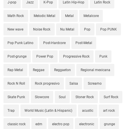
J-pop
Jazz
K-Pop
Latin Hip-Hop
Latin Rock
Math Rock
Melodic Metal
Metal
Metalcore
New wave
Noise Rock
Nu Metal
Pop
Pop PUNK
Pop Punk Latino
Post-Hardcore
Post-Metal
Post-grunge
Power Pop
Progressive Rock
Punk
Rap Metal
Reggae
Reggaeton
Regional mexicana
Rock N Roll
Rock progresivo
Salsa
Screamo
Skate Punk
Slowcore
Soul
Stoner Rock
Surf Rock
Trap
World Music (Latin & Hispanic)
acustic
art rock
classic rock
edm
electro pop
electronic
grunge