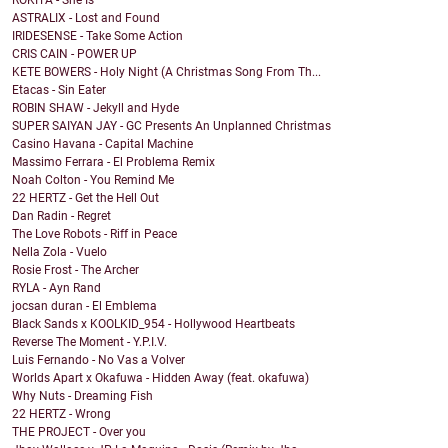
ROKITA - She Is
ASTRALIX - Lost and Found
IRIDESENSE - Take Some Action
CRIS CAIN - POWER UP
KETE BOWERS - Holy Night (A Christmas Song From Th...
Etacas - Sin Eater
ROBIN SHAW - Jekyll and Hyde
SUPER SAIYAN JAY - GC Presents An Unplanned Christmas
Casino Havana - Capital Machine
Massimo Ferrara - El Problema Remix
Noah Colton - You Remind Me
22 HERTZ - Get the Hell Out
Dan Radin - Regret
The Love Robots - Riff in Peace
Nella Zola - Vuelo
Rosie Frost - The Archer
RYLA - Ayn Rand
jocsan duran - El Emblema
Black Sands x KOOLKID_954 - Hollywood Heartbeats
Reverse The Moment - Y.P.I.V.
Luis Fernando - No Vas a Volver
Worlds Apart x Okafuwa - Hidden Away (feat. okafuwa)
Why Nuts - Dreaming Fish
22 HERTZ - Wrong
THE PROJECT - Over you