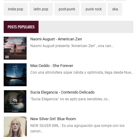
indie pop
latin pop
post-punk
punk rock
ska
POSTS POPULARES
Naomi August - American Zen
Naomi August presenta "American Zen" , una can…
Max Ceddo - She Forever
Con una atmósfera súper cálida y optimista, llega desde Nue…
Sucia Elegancia - Contenido Delicado
"Sucia Elegancia" no es apto para sensibles, co…
New Silver Girl: Blue Room
NEW SILVER GIRL : Es una agrupación que rompe con los
canon…