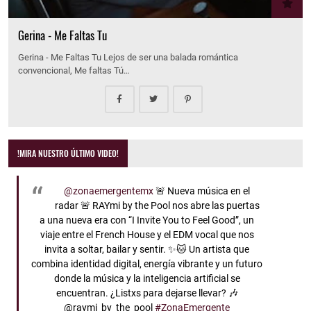
Gerina - Me Faltas Tu
Gerina - Me Faltas Tu Lejos de ser una balada romántica
convencional, Me faltas Tú…
!MIRA NUESTRO ÚLTIMO VIDEO!
@zonaemergentemx
🚨 Nueva música en el
radar 🚨 RAYmi by the Pool nos abre las puertas
a una nueva era con “I Invite You to Feel Good”, un
viaje entre el French House y el EDM vocal que nos
invita a soltar, bailar y sentir. ✨🐱 Un artista que
combina identidad digital, energía vibrante y un futuro
donde la música y la inteligencia artificial se
encuentran. ¿Listxs para dejarse llevar? 🎶
@raymi_by_the_pool
#ZonaEmergente