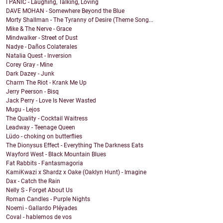
I PANIC - Laughing, Talking, Loving
DAVE MOHAN - Somewhere Beyond the Blue
Morty Shallman - The Tyranny of Desire (Theme Song...
Mike & The Nerve - Grace
Mindwalker - Street of Dust
Nadye - Daños Colaterales
Natalia Quest - Inversion
Corey Gray - Mine
Dark Dazey - Junk
Charm The Riot - Krank Me Up
Jerry Peerson - Bisq
Jack Perry - Love Is Never Wasted
Mugu - Lejos
The Quality - Cocktail Waitress
Leadway - Teenage Queen
Lüdo - choking on butterflies
The Dionysus Effect - Everything The Darkness Eats
Wayford West - Black Mountain Blues
Fat Rabbits - Fantasmagoria
KamiKwazi x Shardz x Oake (Oaklyn Hunt) - Imagine
Dax - Catch the Rain
Nelly S - Forget About Us
Roman Candles - Purple Nights
Noemi - Gallardo Pléyades
Coval - hablemos de vos