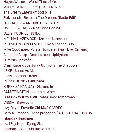
Hayes Warner - Worst Time of Year
Wasted Waves - Tides (feat. KATNR)
The Dream Eaters - mood pills
Polymorph - Beneath The Dreams (Radio Edit)
DOGDAD - SWAN DIVE PITY PARTY
ONE FLEW OVER - Not Good For Me
OLLIE TWOHILL - Stifled
MELINA HAZEWOOD - Melina Hazewood
RED MOUNTAIN REVOLT - Like a Loaded Gun
Mike Goodspeed - Vista Nonpareil (feat. Ever Onward)
Settle for Sleep - Decades and Lightyears
D'Petrus - pelotón
Chris Kage x Joe Jury - Up From The Shadows
J8KE - Same As Me
Forts - Roman Circus
CHAMP KIND - Centipede
SUPER SAIYAN JAY - Staying In
SAM FEINSTEIN - Hamster Wheel
Glassio - Will You Still Come Back Tomorrow?
VISSIA - Snowed In
Izzy Raye - Favorite Girl MUSIC VIDEO
Samuel Rosado - Yo te propongo (ROBERTO CARLOS Co...
Islands - Headlines
LostBoy Kujo - Dying Star
steelboy - Bodies in the Basement