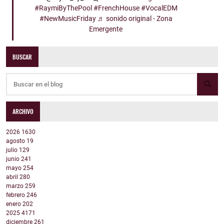
#RaymiByThePool
#FrenchHouse
#VocalEDM
#NewMusicFriday
♬ sonido original - Zona
Emergente
BUSCAR
ARCHIVO
2026
1630
agosto
19
julio
129
junio
241
mayo
254
abril
280
marzo
259
febrero
246
enero
202
2025
4171
diciembre
261