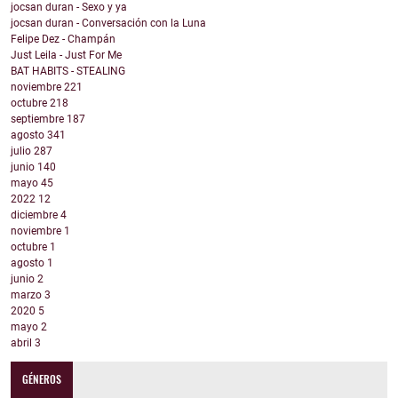
jocsan duran - Sexo y ya
jocsan duran - Conversación con la Luna
Felipe Dez - Champán
Just Leila - Just For Me
BAT HABITS - STEALING
noviembre
221
octubre
218
septiembre
187
agosto
341
julio
287
junio
140
mayo
45
2022
12
diciembre
4
noviembre
1
octubre
1
agosto
1
junio
2
marzo
3
2020
5
mayo
2
abril
3
GÉNEROS