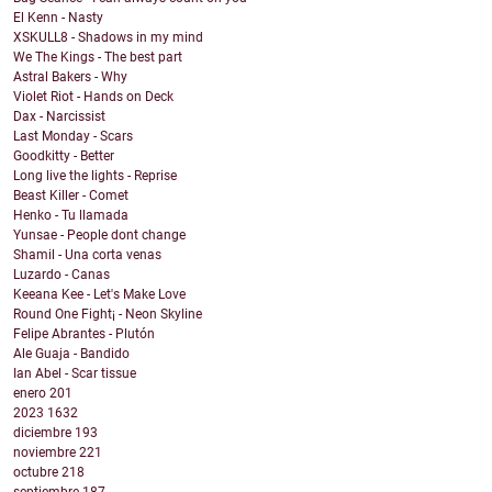
El Kenn - Nasty
XSKULL8 - Shadows in my mind
We The Kings - The best part
Astral Bakers - Why
Violet Riot - Hands on Deck
Dax - Narcissist
Last Monday - Scars
Goodkitty - Better
Long live the lights - Reprise
Beast Killer - Comet
Henko - Tu llamada
Yunsae - People dont change
Shamil - Una corta venas
Luzardo - Canas
Keeana Kee - Let's Make Love
Round One Fight¡ - Neon Skyline
Felipe Abrantes - Plutón
Ale Guaja - Bandido
Ian Abel - Scar tissue
enero
201
2023
1632
diciembre
193
noviembre
221
octubre
218