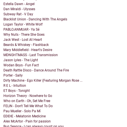
Estella Dawn - Angel
Dan Miraldi - Ulysses
Subway Rat - V Day
Blacklist Union - Dancing With The Angels
Logan Taylor - White Wolf
PABLO.ANMUAR - Ya Sé
Why Nuts - There She Goes
Jack West - Lost At Heart
Beards & Whiskey - Flashback
Mary Middlefield - Heart's Desire
MDNGHTMASS - Last Transmission
Jason Lyles - The Light
Wodan Boys - Fun Fact
Death Rattle Disco - Dance Around The Fire
Porter - Sally
Dirty Machine - Ego Killer (Featuring Morgan Rose ...
R E L - Intuition
ET Boys - Tonight
Horizon Theory - Nowhere to Go
Who on Earth - Oh, Set Me Free
FELIN - Don't Tell Me What To Do
Pau Mueller - Solo Pa Mí
EĐĐIE - Melatonin Medicine
Alex McArtor - Pain for passion
Bug Seance - I can always count on you