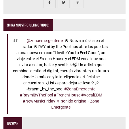
!MIRA NUESTRO ÚLTIMO VIDEO!
@zonaemergentemx
🚨 Nueva música en el
radar 🚨 RAYmi by the Pool nos abre las puertas
a una nueva era con “I Invite You to Feel Good”, un
viaje entre el French House y el EDM vocal que nos
invita a soltar, bailar y sentir. ✨🐱 Un artista que
combina identidad digital, energía vibrante y un futuro
donde la música y la inteligencia artificial se
encuentran. ¿Listxs para dejarse llevar? 🎶
@raymi_by_the_pool
#ZonaEmergente
#RaymiByThePool
#FrenchHouse
#VocalEDM
#NewMusicFriday
♬ sonido original - Zona
Emergente
BUSCAR