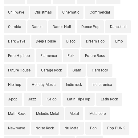
Chillwave
Christmas
Cinematic
Commercial
Cumbia
Dance
Dance Hall
Dance Pop
Dancehall
Dark wave
Deep House
Disco
Dream Pop
Emo
Emo Hip-hop
Flamenco
Folk
Future Bass
Future House
Garage Rock
Glam
Hard rock
Hip-hop
Holiday Music
Indie rock
Indietronica
J-pop
Jazz
K-Pop
Latin Hip-Hop
Latin Rock
Math Rock
Melodic Metal
Metal
Metalcore
New wave
Noise Rock
Nu Metal
Pop
Pop PUNK