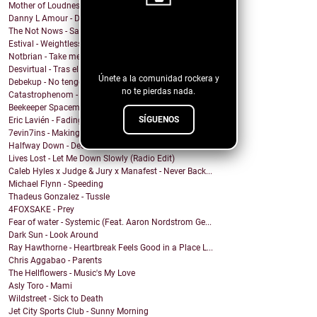
Mother of Loudness - From Day to Day
Danny L Amour - Dont Hold Back
The Not Nows - Sandy and the vampire
¡Sigue nuestro
Estival - Weightless
blog!
Notbrian - Take me back
Desvirtual - Tras el cristal
Únete a la comunidad rockera y
Debekup - No tengo miedo de existir
no te pierdas nada.
Catastrophenom - This Might Be the Ending
Beekeeper Spaceman - Pour the nigth
SÍGUENOS
Eric Lavién - Fading Away
7evin7ins - Making You Mad
Halfway Down - Dead Inside
Lives Lost - Let Me Down Slowly (Radio Edit)
Caleb Hyles x Judge & Jury x Manafest - Never Back...
Michael Flynn - Speeding
Thadeus Gonzalez - Tussle
4FOXSAKE - Prey
Fear of water - Systemic (Feat. Aaron Nordstrom Ge...
Dark Sun - Look Around
Ray Hawthorne - Heartbreak Feels Good in a Place L...
Chris Aggabao - Parents
The Hellflowers - Music's My Love
Asly Toro - Mami
Wildstreet - Sick to Death
Jet City Sports Club - Sunny Morning