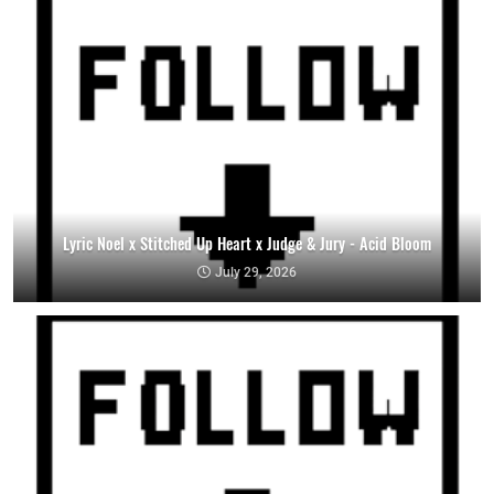
Lyric Noel x Stitched Up Heart x Judge & Jury - Acid Bloom
July 29, 2026