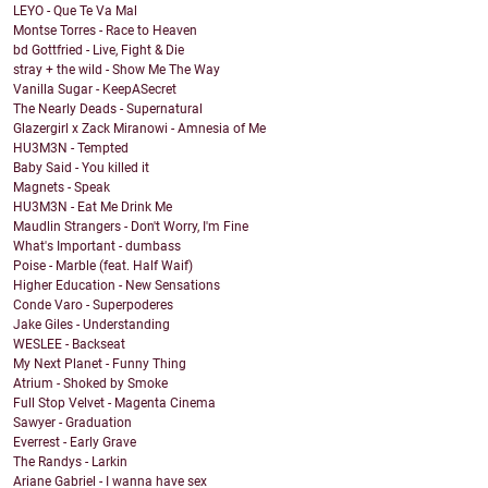
LEYO - Que Te Va Mal
Montse Torres - Race to Heaven
bd Gottfried - Live, Fight & Die
stray + the wild - Show Me The Way
Vanilla Sugar - KeepASecret
The Nearly Deads - Supernatural
Glazergirl x Zack Miranowi - Amnesia of Me
HU3M3N - Tempted
Baby Said - You killed it
Magnets - Speak
HU3M3N - Eat Me Drink Me
Maudlin Strangers - Don't Worry, I'm Fine
What's Important - dumbass
Poise - Marble (feat. Half Waif)
Higher Education - New Sensations
Conde Varo - Superpoderes
Jake Giles - Understanding
WESLEE - Backseat
My Next Planet - Funny Thing
Atrium - Shoked by Smoke
Full Stop Velvet - Magenta Cinema
Sawyer - Graduation
Everrest - Early Grave
The Randys - Larkin
Ariane Gabriel - I wanna have sex