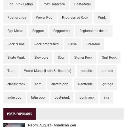
Pop Punk Latino
Post-Hardcore
Post-Metal
Post-grunge
Power Pop
Progressive Rock
Punk
Rap Metal
Reggae
Reggaeton
Regional mexicana
Rock N Roll
Rock progresivo
Salsa
Screamo
Skate Punk
Slowcore
Soul
Stoner Rock
Surf Rock
Trap
World Music (Latin & Hispanic)
acustic
art rock
classic rock
edm
electro pop
electronic
grunge
indie pop
latin pop
post-punk
punk rock
ska
POSTS POPULARES
Naomi August - American Zen