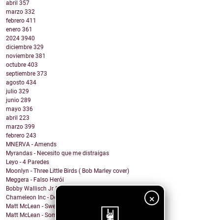
abril
357
marzo
332
febrero
411
enero
361
2024
3940
diciembre
329
noviembre
381
octubre
403
septiembre
373
agosto
434
julio
329
junio
289
mayo
336
abril
223
marzo
399
febrero
243
MNERVA - Amends
Myrandas - Necesito que me distraigas
Leyo - 4 Paredes
Moonlyn - Three Little Birds ( Bob Marley cover)
Meggera - Falso Herói
Bobby Wallisch Jr & Acid. Prof - Merciless Dragon
×
Chameleon Inc - Death on the aisle floor
Matt McLean - Sweet Nothing Bummer Everything
Matt McLean - Somewhere in Main