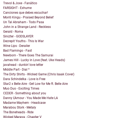
Trevol & Joxe - Fanático
FARSIGHT - Exhume
Canciones que debes escuchar!
Monti Kingu - Praised Beyond Belief
Un Tal Abraham - Todo Pasa
John in a Strange Land - Reckless
Gerald - Roma
Sinizter - GODSLAYER
Decrepit Youths - This Is War
Wine Lips - Derailer
Bad Flamingo - Fast
Newborn - There Goes The Samurai
James Hill - Lucky in Love (feat. Uke Heads)
javahead - dunkin' love letter
Middle Part - Dial *
The Dirty Shirts - Wicked Game (Chris Isaak Cover)
Dara Schindelka - Love is Free
Star2 x Belle Aire - Get Low for Me ft. Belle Aire
Muo Duo - Exciting Times
CEDER - Something about you
Danny L'Amour - You Made Me Hate LA
Madame Mayhem - Headcase
Marabou Stork - Metaly
The Boneheads - Ride
Wicked Maraya - Chapter V