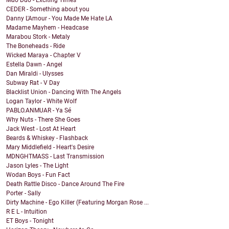
Muo Duo - Exciting Times
CEDER - Something about you
Danny L'Amour - You Made Me Hate LA
Madame Mayhem - Headcase
Marabou Stork - Metaly
The Boneheads - Ride
Wicked Maraya - Chapter V
Estella Dawn - Angel
Dan Miraldi - Ulysses
Subway Rat - V Day
Blacklist Union - Dancing With The Angels
Logan Taylor - White Wolf
PABLO.ANMUAR - Ya Sé
Why Nuts - There She Goes
Jack West - Lost At Heart
Beards & Whiskey - Flashback
Mary Middlefield - Heart's Desire
MDNGHTMASS - Last Transmission
Jason Lyles - The Light
Wodan Boys - Fun Fact
Death Rattle Disco - Dance Around The Fire
Porter - Sally
Dirty Machine - Ego Killer (Featuring Morgan Rose ...
R E L - Intuition
ET Boys - Tonight