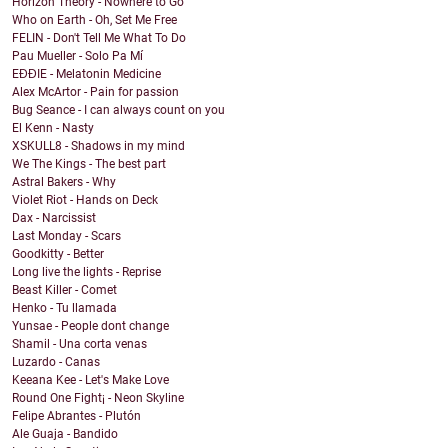
Horizon Theory - Nowhere to Go
Who on Earth - Oh, Set Me Free
FELIN - Don't Tell Me What To Do
Pau Mueller - Solo Pa Mí
EĐĐIE - Melatonin Medicine
Alex McArtor - Pain for passion
Bug Seance - I can always count on you
El Kenn - Nasty
XSKULL8 - Shadows in my mind
We The Kings - The best part
Astral Bakers - Why
Violet Riot - Hands on Deck
Dax - Narcissist
Last Monday - Scars
Goodkitty - Better
Long live the lights - Reprise
Beast Killer - Comet
Henko - Tu llamada
Yunsae - People dont change
Shamil - Una corta venas
Luzardo - Canas
Keeana Kee - Let's Make Love
Round One Fight¡ - Neon Skyline
Felipe Abrantes - Plutón
Ale Guaja - Bandido