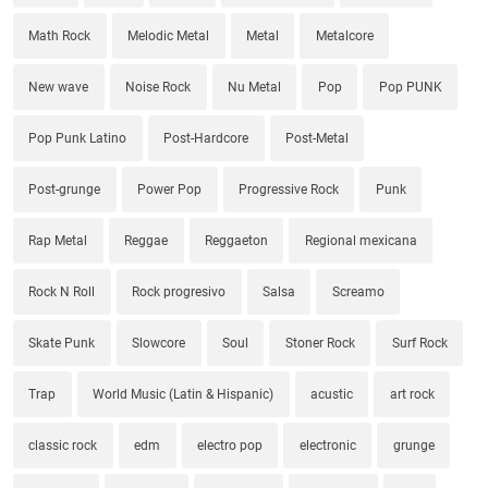
Math Rock
Melodic Metal
Metal
Metalcore
New wave
Noise Rock
Nu Metal
Pop
Pop PUNK
Pop Punk Latino
Post-Hardcore
Post-Metal
Post-grunge
Power Pop
Progressive Rock
Punk
Rap Metal
Reggae
Reggaeton
Regional mexicana
Rock N Roll
Rock progresivo
Salsa
Screamo
Skate Punk
Slowcore
Soul
Stoner Rock
Surf Rock
Trap
World Music (Latin & Hispanic)
acustic
art rock
classic rock
edm
electro pop
electronic
grunge