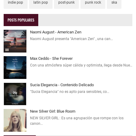
indie pop
latin pop
post-punk
punk rock
ska
POSTS POPULARES
Naomi August - American Zen
Naomi August presenta "American Zen" , una can…
Max Ceddo - She Forever
Con una atmósfera súper cálida y optimista, llega desde Nue…
Sucia Elegancia - Contenido Delicado
"Sucia Elegancia" no es apto para sensibles, co…
New Silver Girl: Blue Room
NEW SILVER GIRL : Es una agrupación que rompe con los
canon…