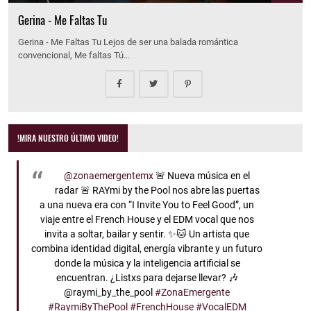
Gerina - Me Faltas Tu
Gerina - Me Faltas Tu Lejos de ser una balada romántica
convencional, Me faltas Tú…
!MIRA NUESTRO ÚLTIMO VIDEO!
@zonaemergentemx
🚨 Nueva música en el
radar 🚨 RAYmi by the Pool nos abre las puertas
a una nueva era con “I Invite You to Feel Good”, un
viaje entre el French House y el EDM vocal que nos
invita a soltar, bailar y sentir. ✨🐱 Un artista que
combina identidad digital, energía vibrante y un futuro
donde la música y la inteligencia artificial se
encuentran. ¿Listxs para dejarse llevar? 🎶
@raymi_by_the_pool
#ZonaEmergente
#RaymiByThePool
#FrenchHouse
#VocalEDM