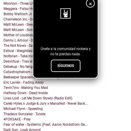
×
Moonlyn - Three Little Birds ( Bob Marley cover)
Meggera - Falso Herói
Bobby Wallisch Jr & Acid. Prof - Merciless Dragon
Chameleon Inc - Death on the aisle floor
Matt McLean - Sweet Nothing Bummer Everything
Matt McLean - Somewhere in Main
¡Sigue nuestro
Mother of Loudness - From Day to Day
blog!
Danny L Amour - Dont Hold Back
The Not Nows - Sandy and the vampire
Únete a la comunidad rockera y
Estival - Weightless
no te pierdas nada.
Notbrian - Take me back
Desvirtual - Tras el cristal
SÍGUENOS
Debekup - No tengo miedo de existir
Catastrophenom - This Might Be the Ending
Beekeeper Spaceman - Pour the nigth
Eric Lavién - Fading Away
7evin7ins - Making You Mad
Halfway Down - Dead Inside
Lives Lost - Let Me Down Slowly (Radio Edit)
Caleb Hyles x Judge & Jury x Manafest - Never Back...
Michael Flynn - Speeding
Thadeus Gonzalez - Tussle
4FOXSAKE - Prey
Fear of water - Systemic (Feat. Aaron Nordstrom Ge...
Dark Sun - Look Around