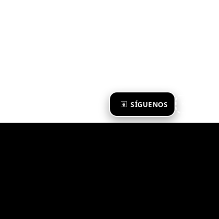
×
SÍGUENOS
Ya te sigo
Zona Emergente 2023
© ZONA EMERGENTE
TODOS LOS DERECHOS RESERVADOS