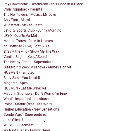
Ray Hawthorne - Heartbreak Feels Good in a Place L...
Chris Aggabao - Parents
The Hellflowers - Music's My Love
Asly Toro - Mami
Wildstreet - Sick to Death
Jet City Sports Club - Sunny Morning
LEYO - Que Te Va Mal
Montse Torres - Race to Heaven
bd Gottfried - Live, Fight & Die
stray + the wild - Show Me The Way
Vanilla Sugar - KeepASecret
The Nearly Deads - Supernatural
Glazergirl x Zack Miranowi - Amnesia of Me
HU3M3N - Tempted
Baby Said - You killed it
Magnets - Speak
HU3M3N - Eat Me Drink Me
Maudlin Strangers - Don't Worry, I'm Fine
What's Important - dumbass
Poise - Marble (feat. Half Waif)
Higher Education - New Sensations
Conde Varo - Superpoderes
Jake Giles - Understanding
WESLEE - Backseat
My Next Planet - Funny Thing