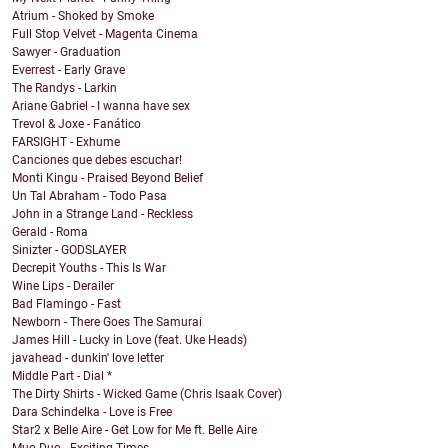
Atrium - Shoked by Smoke
Full Stop Velvet - Magenta Cinema
Sawyer - Graduation
Everrest - Early Grave
The Randys - Larkin
Ariane Gabriel - I wanna have sex
Trevol & Joxe - Fanático
FARSIGHT - Exhume
Canciones que debes escuchar!
Monti Kingu - Praised Beyond Belief
Un Tal Abraham - Todo Pasa
John in a Strange Land - Reckless
Gerald - Roma
Sinizter - GODSLAYER
Decrepit Youths - This Is War
Wine Lips - Derailer
Bad Flamingo - Fast
Newborn - There Goes The Samurai
James Hill - Lucky in Love (feat. Uke Heads)
javahead - dunkin' love letter
Middle Part - Dial *
The Dirty Shirts - Wicked Game (Chris Isaak Cover)
Dara Schindelka - Love is Free
Star2 x Belle Aire - Get Low for Me ft. Belle Aire