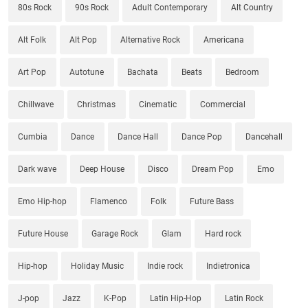
80s Rock
90s Rock
Adult Contemporary
Alt Country
Alt Folk
Alt Pop
Alternative Rock
Americana
Art Pop
Autotune
Bachata
Beats
Bedroom
Chillwave
Christmas
Cinematic
Commercial
Cumbia
Dance
Dance Hall
Dance Pop
Dancehall
Dark wave
Deep House
Disco
Dream Pop
Emo
Emo Hip-hop
Flamenco
Folk
Future Bass
Future House
Garage Rock
Glam
Hard rock
Hip-hop
Holiday Music
Indie rock
Indietronica
J-pop
Jazz
K-Pop
Latin Hip-Hop
Latin Rock